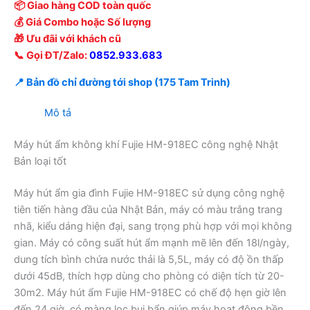
📦 Giao hàng COD toàn quốc
💰 Giá Combo hoặc Số lượng
🎁 Ưu đãi với khách cũ
📞 Gọi ĐT/Zalo:
0852.933.683
📍 Bản đồ chỉ đường tới shop (175 Tam Trinh)
Mô tả
Máy hút ẩm không khí Fujie HM-918EC công nghệ Nhật
Bản loại tốt
Máy hút ẩm gia đình Fujie HM-918EC sử dụng công nghệ
tiên tiến hàng đầu của Nhật Bản, máy có màu trắng trang
nhã, kiểu dáng hiện đại, sang trọng phù hợp với mọi không
gian. Máy có công suất hút ẩm mạnh mẽ lên đến 18l/ngày,
dung tích bình chứa nước thải là 5,5L, máy có độ ồn thấp
dưới 45dB, thích hợp dùng cho phòng có diện tích từ 20-
30m2. Máy hút ẩm Fujie HM-918EC có chế độ hẹn giờ lên
đến 24 giờ, có màng lọc bụi bẩn giúp máy hoạt động bền