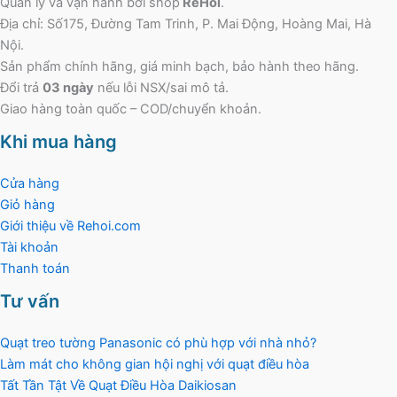
Quản lý và vận hành bởi shop
ReHoi
.
Địa chỉ: Số175, Đường Tam Trinh, P. Mai Động, Hoàng Mai, Hà
Nội.
Sản phẩm chính hãng, giá minh bạch, bảo hành theo hãng.
Đổi trả
03 ngày
nếu lỗi NSX/sai mô tả.
Giao hàng toàn quốc – COD/chuyển khoản.
Khi mua hàng
Cửa hàng
Giỏ hàng
Giới thiệu về Rehoi.com
Tài khoản
Thanh toán
Tư vấn
Quạt treo tường Panasonic có phù hợp với nhà nhỏ?
Làm mát cho không gian hội nghị với quạt điều hòa
Tất Tần Tật Về Quạt Điều Hòa Daikiosan