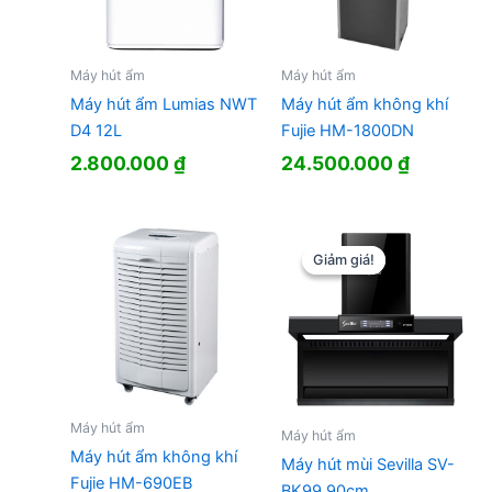
Máy hút ẩm
Máy hút ẩm
Máy hút ẩm Lumias NWT
Máy hút ẩm không khí
D4 12L
Fujie HM-1800DN
2.800.000
₫
24.500.000
₫
Giảm giá!
Giảm giá!
Máy hút ẩm
Máy hút ẩm
Máy hút ẩm không khí
Máy hút mùi Sevilla SV-
Fujie HM-690EB
BK99 90cm