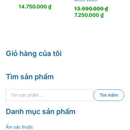
14.750.000
₫
13.990.000
₫
Giá
Giá
7.250.000
₫
gốc
hiện
là:
tại
13.990.000 ₫.
là:
7.250.000 
Giỏ hàng của tôi
Tìm sản phẩm
T
Tìm kiếm
ì
m
k
Danh mục sản phẩm
i
ế
m
Ấm sắc thuốc