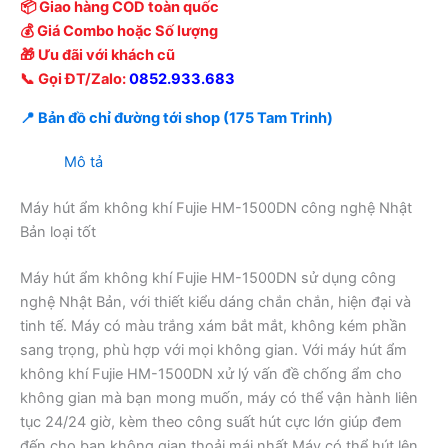
📦 Giao hàng COD toàn quốc
💰 Giá Combo hoặc Số lượng
🎁 Ưu đãi với khách cũ
📞 Gọi ĐT/Zalo:
0852.933.683
📍 Bản đồ chỉ đường tới shop (175 Tam Trinh)
Mô tả
Máy hút ẩm không khí Fujie HM-1500DN công nghệ Nhật
Bản loại tốt
Máy hút ẩm không khí Fujie HM-1500DN sử dụng công
nghệ Nhật Bản, với thiết kiểu dáng chắn chắn, hiện đại và
tinh tế. Máy có màu trắng xám bắt mắt, không kém phần
sang trọng, phù hợp với mọi không gian. Với máy hút ẩm
không khí Fujie HM-1500DN xử lý vấn đề chống ẩm cho
không gian mà bạn mong muốn, máy có thể vận hành liên
tục 24/24 giờ, kèm theo công suất hút cực lớn giúp đem
đến cho bạn không gian thoải mái nhất.Máy có thể hút lên