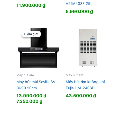
A25A433F 25L
11.900.000
₫
5.990.000
₫
Giảm giá!
Giảm giá!
Máy hút ẩm
Máy hút ẩm
Máy hút mùi Sevilla SV-
Máy hút ẩm không khí
BK99 90cm
Fujie HM-2408D
13.990.000
₫
43.500.000
₫
Giá
Giá
7.250.000
₫
gốc
hiện
là:
tại