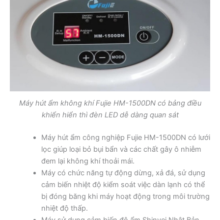
Máy hút ẩm không khí Fujie HM-1500DN có bảng điều
khiển hiển thì đèn LED dễ dàng quan sát
Máy hút ẩm công nghiệp Fujie HM-1500DN có lưới
lọc giúp loại bỏ bụi bẩn và các chất gây ô nhiễm
đem lại không khí thoải mái.
Máy có chức năng tự động dừng, xả đá, sử dụng
cảm biến nhiệt độ kiểm soát việc dàn lạnh có thể
bị đóng băng khi máy hoạt động trong môi trường
nhiệt độ thấp.
Máy sử dụng cảm biến độ ẩm Shinyei Nhật Bản