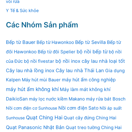
vòi rửa
Y Tế & Sức khỏe
Các Nhóm Sản phẩm
Bếp từ Bauer
Bếp từ Sevilla
Bếp từ Hawonkoo
Bếp từ
bộ nồi bếp từ
đôi Hawonkoo
Bếp từ đôi Spelier
bộ nồi
bộ nồi inox
cây lau nhà loại tốt
của Đức
bộ nồi fivestar
Cây lau nhà lồng inox
Cây lau nhà Thái Lan
Gia dụng
Kalpen
Máy hút mùi Bauer
máy hút ẩm công nghiệp
máy hút ẩm không khí
Máy làm mát không khí
DaikioSan
máy lọc nước kiềm Makano
máy rửa bát Bosch
Nồi cơm điện Sato
Nồi cơm điện cơ Sunhouse
Nồi áp suất
Quạt Ching Hai
Quạt cây đứng Ching Hai
Sunhouse
Quạt Panasonic Nhật Bản
Quạt treo tường Ching Hai