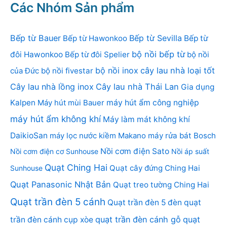
Các Nhóm Sản phẩm
Bếp từ Bauer
Bếp từ Sevilla
Bếp từ Hawonkoo
Bếp từ
bộ nồi bếp từ
đôi Hawonkoo
Bếp từ đôi Spelier
bộ nồi
bộ nồi inox
cây lau nhà loại tốt
của Đức
bộ nồi fivestar
Cây lau nhà lồng inox
Cây lau nhà Thái Lan
Gia dụng
Kalpen
Máy hút mùi Bauer
máy hút ẩm công nghiệp
máy hút ẩm không khí
Máy làm mát không khí
DaikioSan
máy lọc nước kiềm Makano
máy rửa bát Bosch
Nồi cơm điện Sato
Nồi cơm điện cơ Sunhouse
Nồi áp suất
Quạt Ching Hai
Quạt cây đứng Ching Hai
Sunhouse
Quạt Panasonic Nhật Bản
Quạt treo tường Ching Hai
Quạt trần đèn 5 cánh
Quạt trần đèn 5 đèn
quạt
quạt trần đèn cánh gỗ
quạt
trần đèn cánh cụp xòe