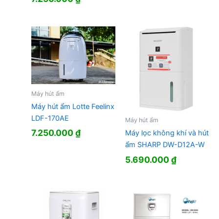
gốc
hiện
là:
tại
13.990.000 ₫.
là:
7.250.000 ₫.
Máy hút ẩm
Máy hút ẩm Lotte Feelinx
LDF-170AE
Máy hút ẩm
7.250.000
₫
Máy lọc không khí và hút
ẩm SHARP DW-D12A-W
5.690.000
₫