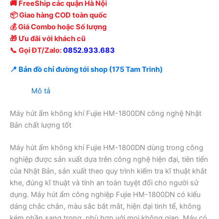
🚚 FreeShip các quận Hà Nội
📦 Giao hàng COD toàn quốc
💰 Giá Combo hoặc Số lượng
🎁 Ưu đãi với khách cũ
📞 Gọi ĐT/Zalo:
0852.933.683
📍 Bản đồ chỉ đường tới shop (175 Tam Trinh)
Mô tả
Máy hút ẩm không khí Fujie HM-1800DN công nghệ Nhật
Bản chất lượng tốt
Máy hút ẩm không khí Fujie HM-1800DN dùng trong công
nghiệp được sản xuất dựa trên công nghệ hiện đại, tiên tiến
của Nhật Bản, sản xuất theo quy trình kiểm tra kĩ thuật khắt
khe, đúng kĩ thuật và tính an toàn tuyệt đối cho người sử
dụng. Máy hút ẩm công nghiệp Fujie HM-1800DN có kiểu
dáng chắc chắn, màu sắc bắt mắt, hiện đại tinh tế, không
kém phần sang trọng, phù hợp với mọi không gian. Máy có