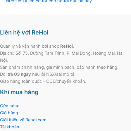
Nước ion kiềm có tốt cho người đau dạ dày
Liên hệ với ReHoi
Quản lý và vận hành bởi shop
ReHoi
.
Địa chỉ: Số175, Đường Tam Trinh, P. Mai Động, Hoàng Mai, Hà
Nội.
Sản phẩm chính hãng, giá minh bạch, bảo hành theo hãng.
Đổi trả
03 ngày
nếu lỗi NSX/sai mô tả.
Giao hàng toàn quốc – COD/chuyển khoản.
Khi mua hàng
Cửa hàng
Giỏ hàng
Giới thiệu về Rehoi.com
Tài khoản