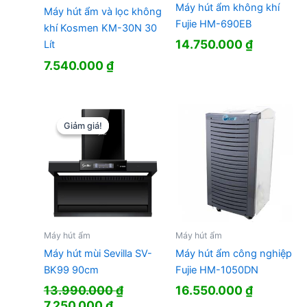
Máy hút ẩm không khí
Máy hút ẩm và lọc không
Fujie HM-690EB
khí Kosmen KM-30N 30
14.750.000
₫
Lít
7.540.000
₫
Giảm giá!
Giảm giá!
Máy hút ẩm
Máy hút ẩm
Máy hút mùi Sevilla SV-
Máy hút ẩm công nghiệp
BK99 90cm
Fujie HM-1050DN
13.990.000
₫
16.550.000
₫
Giá
Giá
7.250.000
₫