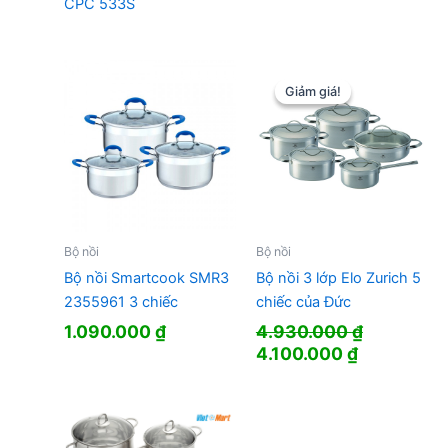
CPC 533S
Giảm giá!
Giảm giá!
Bộ nồi
Bộ nồi
Bộ nồi Smartcook SMR3
Bộ nồi 3 lớp Elo Zurich 5
2355961 3 chiếc
chiếc của Đức
1.090.000
₫
4.930.000
₫
Giá
Giá
4.100.000
₫
gốc
hiện
là:
tại
4.930.000 ₫.
là:
4.100.000 