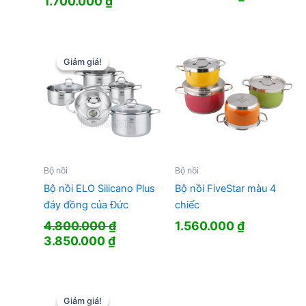
1.700.000
₫
Giảm giá!
Giảm giá!
Bộ nồi
Bộ nồi
Bộ nồi ELO Silicano Plus
Bộ nồi FiveStar màu 4
đáy đồng của Đức
chiếc
4.800.000
₫
1.560.000
₫
Giá
Giá
3.850.000
₫
gốc
hiện
là:
tại
4.800.000 ₫.
là:
3.850.000 ₫.
Giảm giá!
Giảm giá!