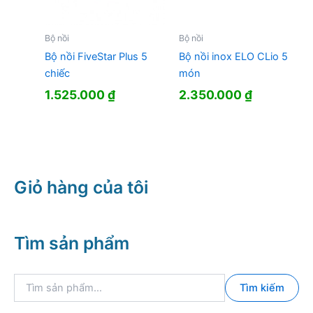
Bộ nồi
Bộ nồi
Bộ nồi FiveStar Plus 5
Bộ nồi inox ELO CLio 5
chiếc
món
1.525.000
₫
2.350.000
₫
Giỏ hàng của tôi
Tìm sản phẩm
T
Tìm kiếm
ì
m