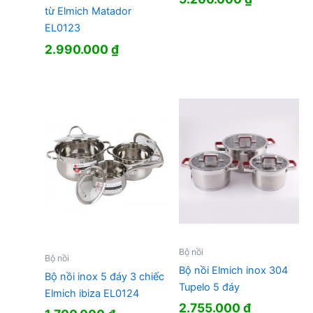
từ Elmich Matador
gốc
hiện
là:
tại
EL0123
5.250.000 ₫.
là:
2.990.000
₫
5.200.000
Bộ nồi
Bộ nồi
Bộ nồi Elmich inox 304
Bộ nồi inox 5 đáy 3 chiếc
Tupelo 5 đáy
Elmich ibiza EL0124
2.755.000
₫