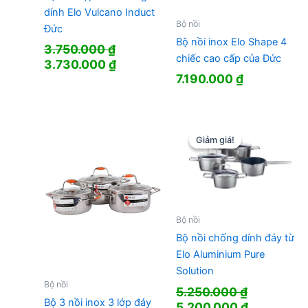
dính Elo Vulcano Induct
Bộ nồi
Đức
Bộ nồi inox Elo Shape 4
3.750.000
₫
chiếc cao cấp của Đức
Giá
Giá
3.730.000
₫
gốc
hiện
7.190.000
₫
là:
tại
3.750.000 ₫.
là:
3.730.000 ₫.
Giảm giá!
Giảm giá!
Bộ nồi
Bộ nồi chống dính đáy từ
Elo Aluminium Pure
Solution
Bộ nồi
5.250.000
₫
Bộ 3 nồi inox 3 lớp đáy
Giá
Giá
5.200.000
₫