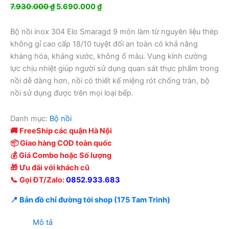
Giá
Giá
7.930.000
₫
5.690.000
₫
gốc
hiện
là:
tại
Bộ nồi inox 304 Elo Smaragd 9 món làm từ nguyên liệu thép
7.930.000 ₫.
là:
không gỉ cao cấp 18/10 tuyệt đối an toàn có khả năng
5.690.000 ₫.
kháng hóa, kháng xước, không ố màu. Vung kính cường
lực chịu nhiệt giúp người sử dụng quan sát thực phẩm trong
nồi dễ dàng hơn, nồi có thiết kế miệng rót chống tràn, bộ
nồi sử dụng được trên mọi loại bếp.
Danh mục:
Bộ nồi
🚚 FreeShip các quận Hà Nội
📦 Giao hàng COD toàn quốc
💰 Giá Combo hoặc Số lượng
🎁 Ưu đãi với khách cũ
📞 Gọi ĐT/Zalo:
0852.933.683
📍 Bản đồ chỉ đường tới shop (175 Tam Trinh)
Mô tả