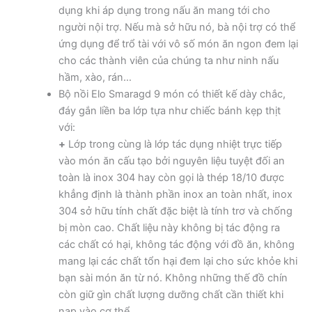
dụng khi áp dụng trong nấu ăn mang tới cho
người nội trợ. Nếu mà sở hữu nó, bà nội trợ có thể
ứng dụng để trổ tài với vô số món ăn ngon đem lại
cho các thành viên của chúng ta như ninh nấu
hầm, xào, rán…
Bộ nồi Elo Smaragd 9 món có thiết kế dày chắc,
đáy gắn liền ba lớp tựa như chiếc bánh kẹp thịt
với:
+
Lớp trong cùng là lớp tác dụng nhiệt trực tiếp
vào món ăn cấu tạo bởi nguyên liệu tuyệt đối an
toàn là inox 304 hay còn gọi là thép 18/10 được
khẳng định là thành phần inox an toàn nhất, inox
304 sở hữu tính chất đặc biệt là tính trơ và chống
bị mòn cao. Chất liệu này không bị tác động ra
các chất có hại, không tác động với đồ ăn, không
mang lại các chất tổn hại đem lại cho sức khỏe khi
bạn sài món ăn từ nó. Không những thế đồ chín
còn giữ gìn chất lượng dưỡng chất cần thiết khi
nạp vào cơ thể.