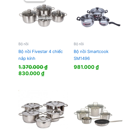
Bộ nồi
Bộ nồi
Bộ nồi Fivestar 4 chiếc
Bộ nồi Smartcook
nắp kính
SM1496
1.370.000
₫
981.000
₫
Giá
Giá
830.000
₫
gốc
hiện
là:
tại
1.370.000 ₫.
là:
830.000 ₫.