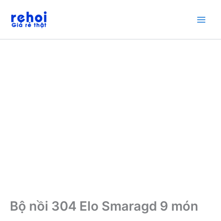
Nhảy
Giảm giá!
tới
nội
dung
Bộ nồi 304 Elo Smaragd 9 món