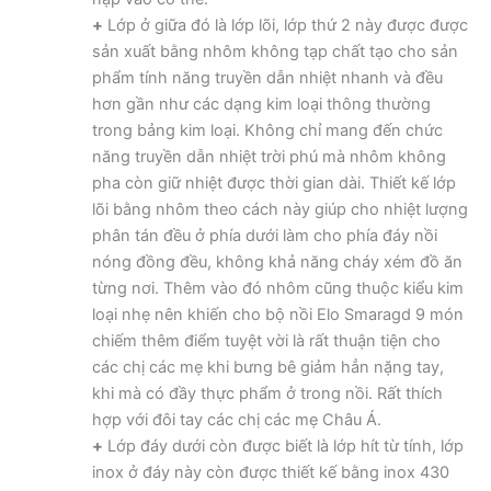
+
Lớp ở giữa đó là lớp lõi, lớp thứ 2 này được được
sản xuất bằng nhôm không tạp chất tạo cho sản
phẩm tính năng truyền dẫn nhiệt nhanh và đều
hơn gần như các dạng kim loại thông thường
trong bảng kim loại. Không chỉ mang đến chức
năng truyền dẫn nhiệt trời phú mà nhôm không
pha còn giữ nhiệt được thời gian dài. Thiết kế lớp
lõi bằng nhôm theo cách này giúp cho nhiệt lượng
phân tán đều ở phía dưới làm cho phía đáy nồi
nóng đồng đều, không khả năng cháy xém đồ ăn
từng nơi. Thêm vào đó nhôm cũng thuộc kiểu kim
loại nhẹ nên khiến cho bộ nồi Elo Smaragd 9 món
chiếm thêm điểm tuyệt vời là rất thuận tiện cho
các chị các mẹ khi bưng bê giảm hẳn nặng tay,
khi mà có đầy thực phẩm ở trong nồi. Rất thích
hợp với đôi tay các chị các mẹ Châu Á.
+
Lớp đáy dưới còn được biết là lớp hít từ tính, lớp
inox ở đáy này còn được thiết kế bằng inox 430