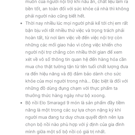
muốn của người nội trợ khi nấu ăn, chất liệu làm ra
bền tốt, an toàn đối với sức khỏe cả nhà thì không
phải người nào cũng biết hết.
Thời nay nhiều lúc mọi người phải kể tới chị em rất
bận bịu với rất nhiều thứ việc và trọng trách phải
hoàn tất, từ nơi làm việc về đến việc nội trợ còn
những các mối giao hảo vì công việc khiến cho
người nội trợ chẳng còn nhiều thời gian để xem
xét về vô số thông tin quan hệ đến hàng hóa cần
mua cho thật tường tận từ tên tuổi chất lượng đưa
ra đến hiệu năng và độ đảm bảo dành cho sức
khỏe của mọi người trong nhà… Đặc biệt là đối với
những đồ dùng đụng chạm với thực phẩm ta
thưởng thức hàng ngày như bộ xoong.
Bộ nồi Elo Smaragd 9 món là sản phẩm đầy tiềm
năng là một trong các sự lựa chọn nặng ký khi
người mua đang tư duy chưa quyết định nên lựa
chọn bộ nồi nào phù hợp với ý định của gia đình
mình giữa một số bộ nồi có giá trị nhất.