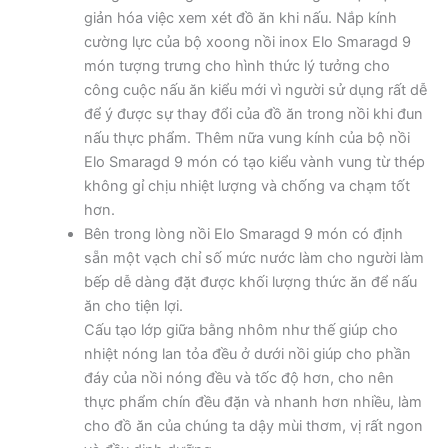
giản hóa việc xem xét đồ ăn khi nấu. Nắp kính
cường lực của bộ xoong nồi inox Elo Smaragd 9
món tượng trưng cho hình thức lý tưởng cho
công cuộc nấu ăn kiểu mới vì người sử dụng rất dễ
để ý được sự thay đổi của đồ ăn trong nồi khi đun
nấu thực phẩm. Thêm nữa vung kính của bộ nồi
Elo Smaragd 9 món có tạo kiểu vành vung từ thép
không gỉ chịu nhiệt lượng và chống va chạm tốt
hơn.
Bên trong lòng nồi Elo Smaragd 9 món có định
sẵn một vạch chỉ số mức nước làm cho người làm
bếp dễ dàng đặt được khối lượng thức ăn để nấu
ăn cho tiện lợi.
Cấu tạo lớp giữa bằng nhôm như thế giúp cho
nhiệt nóng lan tỏa đều ở dưới nồi giúp cho phần
đáy của nồi nóng đều và tốc độ hơn, cho nên
thực phẩm chín đều đặn và nhanh hơn nhiều, làm
cho đồ ăn của chúng ta dậy mùi thơm, vị rất ngon