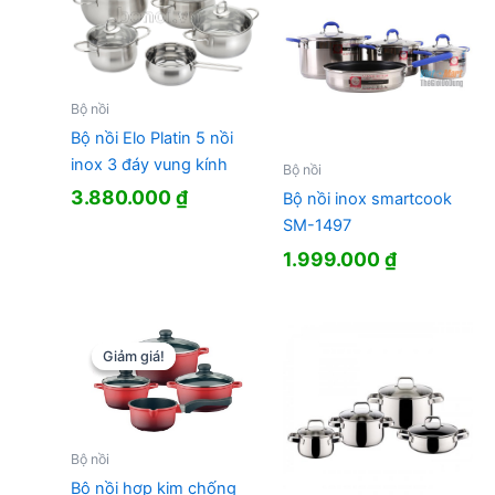
Bộ nồi
Bộ nồi Elo Platin 5 nồi
inox 3 đáy vung kính
Bộ nồi
3.880.000
₫
Bộ nồi inox smartcook
SM-1497
1.999.000
₫
Giảm giá!
Giảm giá!
Bộ nồi
Bộ nồi hợp kim chống