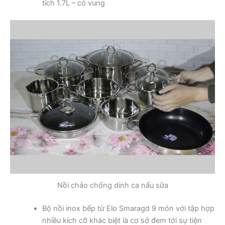
tích 1.7L – có vung
Nồi chảo chống dính ca nấu sữa
Bộ nồi inox bếp từ Elo Smaragd 9 món với tập hợp
nhiều kích cỡ khác biệt là cơ sở đem tới sự tiện