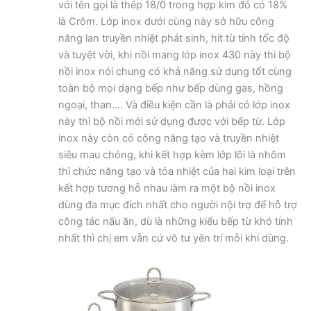
với tên gọi là thép 18/0 trong hợp kim đó có 18%
là Crôm. Lớp inox dưới cùng này sở hữu công
năng lan truyền nhiệt phát sinh, hít từ tính tốc độ
và tuyệt vời, khi nồi mang lớp inox 430 này thì bộ
nồi inox nói chung có khả năng sử dụng tốt cùng
toàn bộ mọi dạng bếp như bếp dùng gas, hồng
ngoại, than…. Và điều kiện cần là phải có lớp inox
này thì bộ nồi mới sử dụng được với bếp từ. Lớp
inox này còn có công năng tạo và truyền nhiệt
siêu mau chóng, khi kết hợp kèm lớp lõi là nhôm
thì chức năng tạo và tỏa nhiệt của hai kim loại trên
kết hợp tương hỗ nhau làm ra một bộ nồi inox
dùng đa mục đích nhất cho người nội trợ để hỗ trợ
công tác nấu ăn, dù là những kiểu bếp từ khó tính
nhất thì chị em vẫn cứ vô tư yên trí mỗi khi dùng.