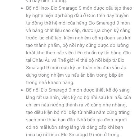
và đầy dinh dưỡng.
Bộ nồi inox Elo Smaragd 9 món được cấu tạo theo
kỹ nghệ hiện đại hàng đầu ở Đức trên dây truyền
tự động thế hệ mới của hãng Elo Smaragd 9 món
và bằng chất liệu cao cấp, được lựa chọn kỹ càng
trước lúc chế tạo, kiệm nghiệm công đoạn sau khi
tạo thành phẩm, bộ nồi này cũng được đo lường
khắt khe theo các viện tiêu chuẩn uy tín hàng đầu
tại Châu Âu và Thế giới vì thế bộ nồi bếp từ Elo
Smaragd 9 món cực kỳ an toàn nếu đưa vào áp
dụng trong nhiệm vụ nấu ăn bên trong bếp ăn
trong nhà khách hàng.
Bộ nồi Elo Smaragd 9 món được thiết kế độ sáng
láng rất ưa nhìn, việc kỳ cọ bộ nồi sau khi nấu của
chị em nấu nướng thành ra vô cùng nhẹ nhàng,
tạo điều kiện bộ nồi bếp từ nhiều năm cũng trắng
sạch như thủa ban đầu. Nhà bếp gia đình người
có nó mãi luôn sáng láng và đẳng cấp khi bạn
mua bộ nồi inox Elo Smaragd 9 món ở trong.