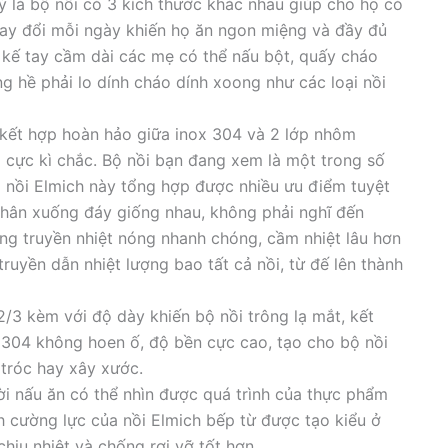
ý là bộ nồi có 3 kích thước khác nhau giúp cho họ có
thay đổi mỗi ngày khiến họ ăn ngon miệng và đầy đủ
 kế tay cầm dài các mẹ có thể nấu bột, quấy cháo
 hề phải lo dính cháo dính xoong như các loại nồi
 kết hợp hoàn hảo giữa inox 304 và 2 lớp nhôm
 cực kì chắc. Bộ nồi bạn đang xem là một trong số
 nồi Elmich này tổng hợp được nhiều ưu điểm tuyệt
 thân xuống đáy giống nhau, không phải nghĩ đến
năng truyền nhiệt nóng nhanh chóng, cầm nhiệt lâu hơn
truyền dẫn nhiệt lượng bao tất cả nồi, từ đế lên thành
/3 kèm với độ dày khiến bộ nồi trông lạ mắt, kết
x 304 không hoen ố, độ bền cực cao, tạo cho bộ nồi
 tróc hay xây xước.
ời nấu ăn có thể nhìn được quá trình của thực phẩm
h cường lực của nồi Elmich bếp từ được tạo kiểu ở
hịu nhiệt và chống rơi vỡ tốt hơn.