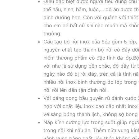
Điều đặc biệt được người tiêu dùng chú 
thể nấu, ninh, hầm, luộc,… đồ ăn được 
dinh dưỡng hơn. Còn với quánh với thiết
cho em bé bất cứ khi nào muốn mà không
thường.
Cấu tạo bộ nồi inox của Séc gồm 5 lớp,
nguyên chất tạo thành bộ nồi có đáy dời
hiếm thương phẩm có đặc tính đa lớp.Bộ
vời như là sử dụng bền chắc, độ dầy từ
ngày nào đó bị rời đáy, trên cả là tính 
nhiều nồi inox bình thường do lớp trong 
nồi rồi lên đến tận đỉnh nồi.
Với dáng cong bầu quyến rũ đánh xước 2
hợp với chất liệu inox cao cấp nhất ino
vẻ sáng bóng thanh lịch, không sợ bong
Nắp kính cường lực trong suốt giúp ngư
trong nồi khi nấu ăn. Thêm nữa vung kín
vành vung bằng chất liệu thép không gỉ c