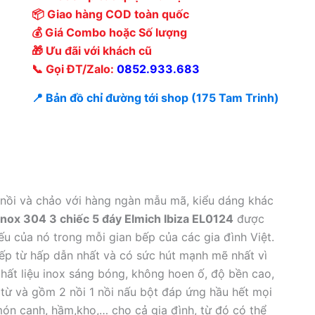
📦 Giao hàng COD toàn quốc
💰 Giá Combo hoặc Số lượng
🎁 Ưu đãi với khách cũ
📞 Gọi ĐT/Zalo:
0852.933.683
📍 Bản đồ chỉ đường tới shop (175 Tam Trinh)
g nồi và chảo với hàng ngàn mẫu mã, kiểu dáng khác
inox 304 3 chiếc 5 đáy Elmich Ibiza EL0124
được
iếu của nó trong mỗi gian bếp của các gia đình Việt.
bếp từ hấp dẫn nhất và có sức hút mạnh mẽ nhất vì
hất liệu inox sáng bóng, không hoen ố, độ bền cao,
 từ và gồm 2 nồi 1 nồi nấu bột đáp ứng hầu hết mọi
ón canh, hầm,kho,… cho cả gia đình, từ đó có thể