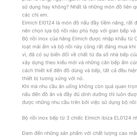
sử dụng hay không? Nhất là những món đồ liên q
các chị em.
Elmich El0124 là món đồ nấu đầy tiềm năng, rất 
nên chọn lựa bộ nồi nào phù hợp với gian bếp và
Bộ nồi inox của hãng Elmich được nhập khẩu từ 
loạt mái ấm và bộ nồi này cũng rất đáng mua khi n
vì, đã có sự biến đổi về chất từ đa số nhà bếp của
xây dựng theo kiểu mới và những căn bếp ấm cún
cách thiết kế đến đồ dùng và bếp, tất cả đều hiện
thiết bị tương xứng với nó.
Khi mà nhu cầu ăn uống không còn quá quan trọn
nấu đến đồ ăn và đầy đủ dinh dưỡng thì luôn đư
được những nhu cầu trên bởi việc sử dụng bộ nồi
Bộ nồi inox bếp từ 3 chiếc Elmich ibiza EL0124 n
Đem đến những sản phẩm với chất lượng cao mẫu