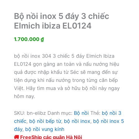
Bộ nồi inox 5 đáy 3 chiếc
Elmich ibiza EL0124
1.700.000
₫
bộ nồi inox 304 3 chiếc 5 đáy Elmich Ibiza
EL0124 gọn gàng an toàn và nấu nướng hiệu
quả được nhập khẩu từ Séc sẽ mang đến sự
tiện dụng khi nấu nướng trong từng căn bếp
Việt. Hãy tìm mua và sở hữu bộ nồi này ngay
hôm nay.
SKU:
bn-elibz
Danh mục:
Bộ nồi
Thẻ:
bộ nồi 3
chiếc
,
bộ nồi bếp từ
,
bộ nồi inox
,
bộ nồi inox 5
đáy
,
bộ nồi vung kính
🚚 FreeShip các quận Hà Nội