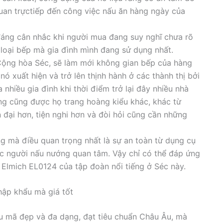
uan trựctiếp đến công việc nấu ăn hàng ngày của
đáng cân nhắc khi người mua đang suy nghĩ chưa rõ
 loại bếp mà gia đình mình đang sử dụng nhất.
Cộng hòa Séc, sẽ làm mới không gian bếp của hàng
ó xuất hiện và trở lên thịnh hành ở các thành thị bởi
 nhiều gia đình khi thời điểm trở lại đây nhiều nhà
g cũng được họ trang hoàng kiểu khác, khác từ
 đại hơn, tiện nghi hơn và đòi hỏi cũng cần những
g mà điều quan trọng nhất là sự an toàn từ dụng cụ
ợc người nấu nướng quan tâm. Vậy chỉ có thể đáp ứng
 Elmich EL0124 của tập đoàn nổi tiếng ở Séc này.
hập khẩu mà giá tốt
 mã đẹp và đa dạng, đạt tiêu chuẩn Châu Âu, mà