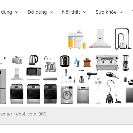
 dụng
Đồ dùng
Nội thất
Sức khỏe
banner-rehoi-com-900