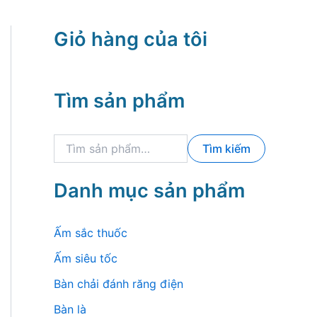
Giỏ hàng của tôi
Tìm sản phẩm
T
Tìm kiếm
ì
m
k
Danh mục sản phẩm
i
ế
m
Ấm sắc thuốc
:
Ấm siêu tốc
Bàn chải đánh răng điện
Bàn là