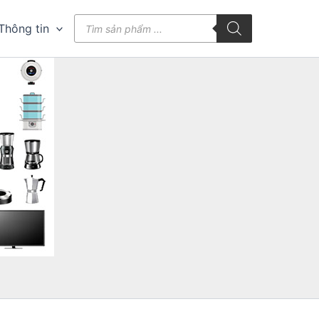
Tìm
Thông tin
kiếm
sản
phẩm