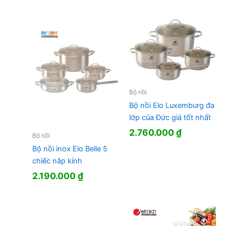
là:
tại
là:
tại
990.000 ₫.
là:
1.370.000 ₫.
là:
511.000 ₫.
830.000 ₫.
Bộ nồi
Bộ nồi Elo Luxemburg đa
lớp của Đức giá tốt nhất
2.760.000
₫
Bộ nồi
Bộ nồi inox Elo Belle 5
chiếc nắp kính
2.190.000
₫