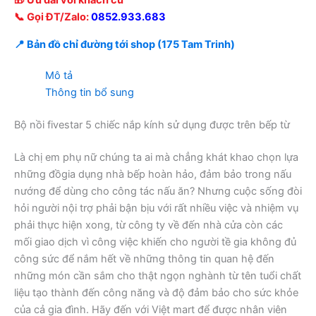
🎁 Ưu đãi với khách cũ
📞 Gọi ĐT/Zalo:
0852.933.683
📍 Bản đồ chỉ đường tới shop (175 Tam Trinh)
Mô tả
Thông tin bổ sung
Bộ nồi fivestar 5 chiếc nắp kính sử dụng được trên bếp từ
Là chị em phụ nữ chúng ta ai mà chẳng khát khao chọn lựa
những đồgia dụng nhà bếp hoàn hảo, đảm bảo trong nấu
nướng để dùng cho công tác nấu ăn? Nhưng cuộc sống đòi
hỏi người nội trợ phải bận bịu với rất nhiều việc và nhiệm vụ
phải thực hiện xong, từ công ty về đến nhà cửa còn các
mối giao dịch vì công việc khiến cho người tề gia không đủ
công sức để nắm hết về những thông tin quan hệ đến
những món cần sắm cho thật ngọn nghành từ tên tuổi chất
liệu tạo thành đến công năng và độ đảm bảo cho sức khỏe
của cả gia đình. Hãy đến với Việt mart để được nhân viên