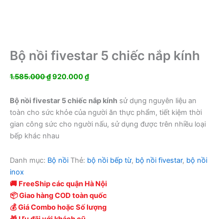
Bộ nồi fivestar 5 chiếc nắp kính
Giá
Giá
1.585.000
₫
920.000
₫
gốc
hiện
là:
tại
Bộ nồi fivestar 5 chiếc nắp kính
sử dụng nguyên liệu an
1.585.000 ₫.
là:
toàn cho sức khỏe của người ăn thực phẩm, tiết kiệm thời
920.000 ₫.
gian công sức cho người nấu, sử dụng được trên nhiều loại
bếp khác nhau
Danh mục:
Bộ nồi
Thẻ:
bộ nồi bếp từ
,
bộ nồi fivestar
,
bộ nồi
inox
🚚 FreeShip các quận Hà Nội
📦 Giao hàng COD toàn quốc
💰 Giá Combo hoặc Số lượng