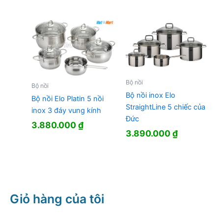
gốc
hiện
là:
tại
2.680.000 ₫.
là:
2.233.000
Bộ nồi
Bộ nồi
Bộ nồi inox Elo
Bộ nồi Elo Platin 5 nồi
StraightLine 5 chiếc của
inox 3 đáy vung kính
Đức
3.880.000
₫
3.890.000
₫
Giỏ hàng của tôi