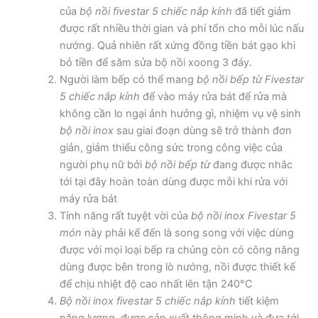
của
bộ nồi fivestar 5 chiếc nắp kính
đã tiết giảm
được rất nhiều thời gian và phí tổn cho mỗi lúc nấu
nướng. Quả nhiên rất xứng đồng tiền bát gạo khi
bỏ tiền để săm sửa bộ nồi xoong 3 đáy.
Người làm bếp có thể mang
bộ nồi bếp từ Fivestar
5 chiếc nắp kính
để vào máy rửa bát để rửa mà
không cần lo ngại ảnh hưởng gì, nhiệm vụ vệ sinh
bộ nồi inox
sau giai đoạn dùng sẽ trở thành đơn
giản, giảm thiểu công sức trong công việc của
người phụ nữ bởi
bộ nồi bếp từ
đang được nhắc
tới tại đây hoàn toàn dùng được mỗi khi rửa với
máy rửa bát
Tính năng rất tuyệt vời của
bộ nồi inox Fivestar 5
món
này phải kể đến là song song với việc dùng
được với mọi loại bếp ra chúng còn có công năng
dùng được bên trong lò nướng, nồi được thiết kế
để chịu nhiệt độ cao nhất lên tận 240°C
Bộ nồi inox fivestar 5 chiếc nắp kính
tiết kiệm
năng lượng, được sản xuất thông minh và đưa tới