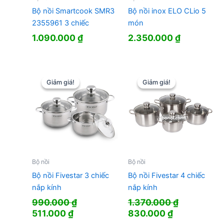
Bộ nồi Smartcook SMR3
Bộ nồi inox ELO CLio 5
2355961 3 chiếc
món
1.090.000
₫
2.350.000
₫
Giảm giá!
Giảm giá!
Giảm giá!
Giảm giá!
Bộ nồi
Bộ nồi
Bộ nồi Fivestar 3 chiếc
Bộ nồi Fivestar 4 chiếc
nắp kính
nắp kính
990.000
₫
1.370.000
₫
Giá
Giá
Giá
Giá
511.000
₫
830.000
₫
gốc
hiện
gốc
hiện