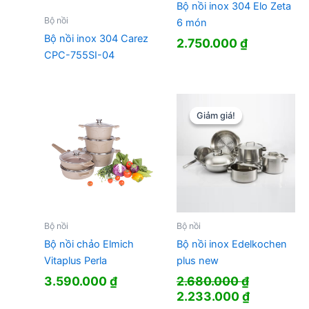
Bộ nồi inox 304 Elo Zeta
Bộ nồi
6 món
Bộ nồi inox 304 Carez
2.750.000
₫
CPC-755SI-04
Giảm giá!
Giảm giá!
Bộ nồi
Bộ nồi
Bộ nồi chảo Elmich
Bộ nồi inox Edelkochen
Vitaplus Perla
plus new
3.590.000
₫
2.680.000
₫
Giá
Giá
2.233.000
₫