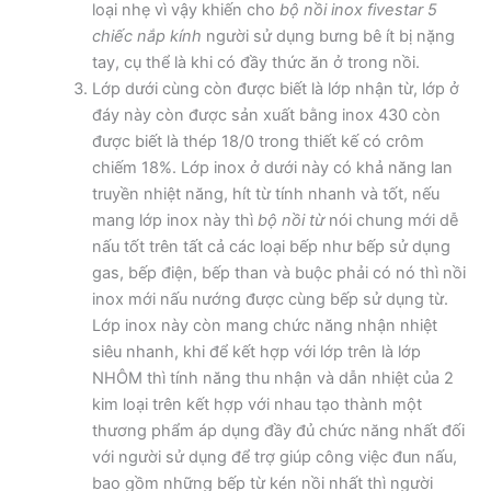
loại nhẹ vì vậy khiến cho
bộ nồi inox fivestar 5
chiếc nắp kính
người sử dụng bưng bê ít bị nặng
tay, cụ thể là khi có đầy thức ăn ở trong nồi.
Lớp dưới cùng còn được biết là lớp nhận từ, lớp ở
đáy này còn được sản xuất bằng inox 430 còn
được biết là thép 18/0 trong thiết kế có crôm
chiếm 18%. Lớp inox ở dưới này có khả năng lan
truyền nhiệt năng, hít từ tính nhanh và tốt, nếu
mang lớp inox này thì
bộ nồi từ
nói chung mới dễ
nấu tốt trên tất cả các loại bếp như bếp sử dụng
gas, bếp điện, bếp than và buộc phải có nó thì nồi
inox mới nấu nướng được cùng bếp sử dụng từ.
Lớp inox này còn mang chức năng nhận nhiệt
siêu nhanh, khi để kết hợp với lớp trên là lớp
NHÔM thì tính năng thu nhận và dẫn nhiệt của 2
kim loại trên kết hợp với nhau tạo thành một
thương phẩm áp dụng đầy đủ chức năng nhất đối
với người sử dụng để trợ giúp công việc đun nấu,
bao gồm những bếp từ kén nồi nhất thì người