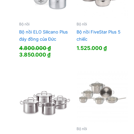
Bộ nồi
Bộ nồi
Bộ nồi ELO Silicano Plus
Bộ nồi FiveStar Plus 5
đáy đồng của Đức
chiếc
4.800.000
₫
1.525.000
₫
Giá
Giá
3.850.000
₫
gốc
hiện
là:
tại
4.800.000 ₫.
là:
3.850.000 ₫.
Bộ nồi