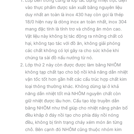
Lớp bên trong cùng là lớp tác dụng nhiệt trực diện
vào thực phẩm được sản xuất bằng nguyên liệu
duy nhất an toàn là inox 430 hay còn gọi là thép
18/0 hiện nay là dòng inox an toàn nhất, inox 304
mang đặc tính là tính trơ và chống ăn mòn cao.
Vật liệu này không bị tác động ra những chất có
hại, không tạo tác với đồ ăn, không giải phóng
các chất không có lợi gây ra cho sức khỏe khi
chúng ta sài đồ nấu nướng từ nó.
Lớp thứ 2 này còn được được làm bằng NHÔM
không tạp chất tạo cho bộ nồi khả năng dẫn nhiệt
vận tốc tốt hơn gần hết các cấu trúc hợp chất kim
loại thông thường khác. Không dừng lại ở khả
năng dẫn nhiệt tốt mà NHÔM nguyên chất còn
giữ nhiệt được lâu hơn. Cấu tạo lớp truyền dẫn
bằng NHÔM như thế giúp cho nhiệt năng phân bố
đều khắp ở đáy nồi tạo cho phía đáy nồi nóng
đều, không bị tình trạng cháy xém món ăn từng
chỗ. Bên cạnh đó NHÔM cũng thuộc nhóm kim