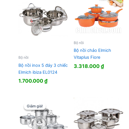
Bộ nồi
Bộ nồi chảo Elmich
Vitaplus Fiore
Bộ nồi
Bộ nồi inox 5 đáy 3 chiếc
3.318.000
₫
Elmich ibiza EL0124
1.700.000
₫
Giảm giá!
Giảm giá!