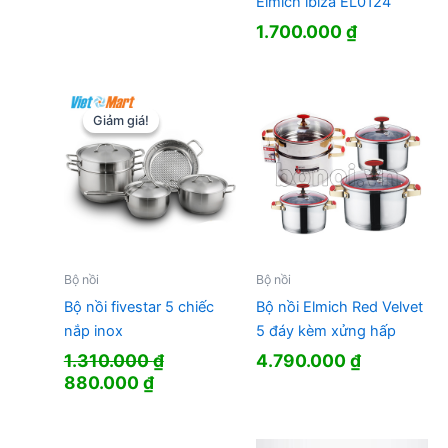
Elmich ibiza EL0124
1.700.000
₫
Giảm giá!
Giảm giá!
Bộ nồi
Bộ nồi
Bộ nồi fivestar 5 chiếc
Bộ nồi Elmich Red Velvet
nắp inox
5 đáy kèm xửng hấp
1.310.000
₫
4.790.000
₫
Giá
Giá
880.000
₫
gốc
hiện
là:
tại
1.310.000 ₫.
là: