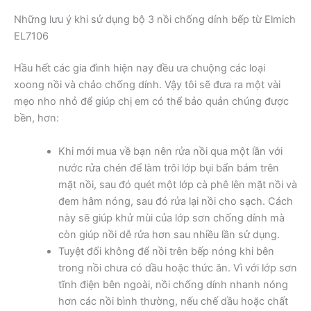
Những lưu ý khi sử dụng bộ 3 nồi chống dính bếp từ Elmich
EL7106
Hầu hết các gia đình hiện nay đều ưa chuộng các loại
xoong nồi và chảo chống dính. Vậy tôi sẽ đưa ra một vài
mẹo nho nhỏ để giúp chị em có thể bảo quản chúng được
bền, hơn:
Khi mới mua về bạn nên rửa nồi qua một lần với
nước rửa chén để làm trôi lớp bụi bẩn bám trên
mặt nồi, sau đó quét một lớp cà phê lên mặt nồi và
đem hâm nóng, sau đó rửa lại nồi cho sạch. Cách
này sẽ giúp khử mùi của lớp sơn chống dính mà
còn giúp nồi dễ rửa hơn sau nhiều lần sử dụng.
Tuyệt đối không để nồi trên bếp nóng khi bên
trong nồi chưa có dầu hoặc thức ăn. Vì với lớp sơn
tĩnh điện bên ngoài, nồi chống dính nhanh nóng
hơn các nồi bình thường, nếu chế dầu hoặc chất