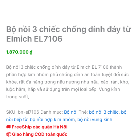
Bộ nồi 3 chiếc chống dính đáy từ
Elmich EL7106
1.870.000
₫
Bộ nồi 3 chiếc chống dính đáy từ Elmich EL 7106 thành
phần hợp kim nhôm phủ chống dính an toàn tuyệt đối sức
khỏe, rất đa năng trong nấu nướng như nấu, xào, rán, kho,
luộc hầm, hấp và sử dụng trên mọi loại bếp. Vung kính
trong suốt,
SKU:
bn-el7106
Danh mục:
Bộ nồi
Thẻ:
bộ nồi 3 chiếc
,
bộ
nồi bếp từ
,
bộ nồi hợp kim nhôm
,
bộ nồi vung kính
🚚 FreeShip các quận Hà Nội
📦 Giao hàng COD toàn quốc