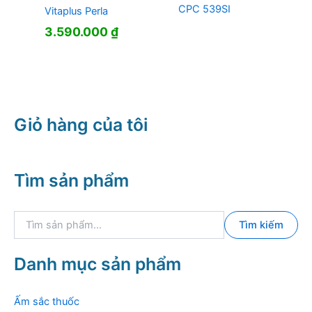
CPC 539SI
Vitaplus Perla
3.590.000
₫
Giỏ hàng của tôi
Tìm sản phẩm
T
Tìm kiếm
ì
m
k
Danh mục sản phẩm
i
ế
m
Ấm sắc thuốc