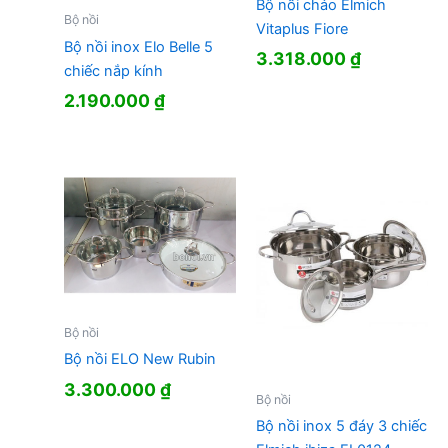
Bộ nồi chảo Elmich
Bộ nồi
Vitaplus Fiore
Bộ nồi inox Elo Belle 5
3.318.000
₫
chiếc nắp kính
2.190.000
₫
Bộ nồi
Bộ nồi ELO New Rubin
3.300.000
₫
Bộ nồi
Bộ nồi inox 5 đáy 3 chiếc