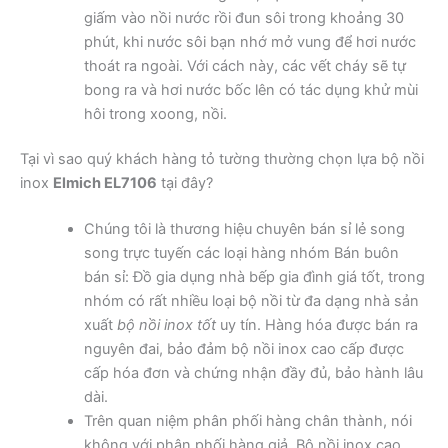
giấm vào nồi nước rồi đun sôi trong khoảng 30
phút, khi nước sôi bạn nhớ mở vung để hơi nước
thoát ra ngoài. Với cách này, các vết cháy sẽ tự
bong ra và hơi nước bốc lên có tác dụng khử mùi
hôi trong xoong, nồi.
Tại vì sao quý khách hàng tỏ tường thường chọn lựa bộ nồi
inox
Elmich EL7106
tại đây?
Chúng tôi là thương hiệu chuyên bán sỉ lẻ song
song trực tuyến các loại hàng nhóm Bán buôn
bán sỉ: Đồ gia dụng nhà bếp gia đình giá tốt, trong
nhóm có rất nhiều loại bộ nồi từ đa dạng nhà sản
xuất
bộ nồi inox tốt
uy tín. Hàng hóa được bán ra
nguyên đai, bảo đảm bộ nồi inox cao cấp được
cấp hóa đơn và chứng nhận đầy đủ, bảo hành lâu
dài.
Trên quan niệm phân phối hàng chân thành, nói
không với phân phối hàng giả. Bộ nồi inox cao