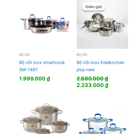
880.000 ₫.
Giảm giá!
Giảm giá!
Bộ nồi
Bộ nồi
Bộ nồi inox smartcook
Bộ nồi inox Edelkochen
SM-1497
plus new
1.999.000
₫
2.680.000
₫
Giá
Giá
2.233.000
₫
gốc
hiện
là:
tại
2.680.000 ₫.
là:
2.233.000