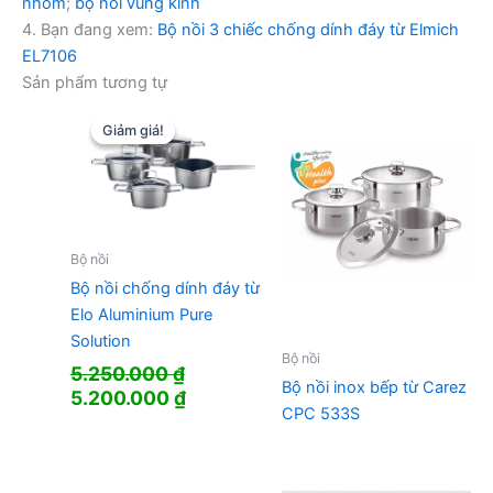
nhôm
;
bộ nồi vung kính
4. Bạn đang xem:
Bộ nồi 3 chiếc chống dính đáy từ Elmich
EL7106
Sản phẩm tương tự
Giảm giá!
Giảm giá!
Bộ nồi
Bộ nồi chống dính đáy từ
Elo Aluminium Pure
Solution
Bộ nồi
5.250.000
₫
Bộ nồi inox bếp từ Carez
Giá
Giá
5.200.000
₫
CPC 533S
gốc
hiện
là:
tại
5.250.000 ₫.
là: