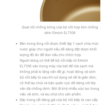
Quai nồi chống bỏng của bộ nồi hợp kim chống
dính Elmich EL7106
Bên trong lòng nồi được thiết lập 1 vạch chia mức
nước giúp cho người nấu dễ dàng đặt được khối
lượng đồ ăn để đun nấu cho thích hợp.
Người dùng có thể để bộ nồi bếp từ Elmich
EL7106 vào trong máy rửa bát để rửa sạch mà
không phải lo lắng vấn đề gì, hoạt động vệ sinh
bộ nồi bếp từ sau khi sử dụng sẽ rất là giản đơn,
có thể lau chùi và bảo quản cực dễ dàng với lớp
vân đá chống dinh. Bớt đi khá nhiều sức lực trong
việc vệ sinh, và lau chùi cho sản phẩm.
Đặc trưng rất đáng giá của bộ nồi bếp từ cao cấp