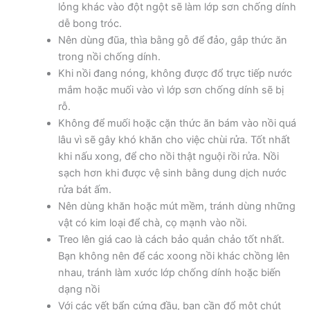
lỏng khác vào đột ngột sẽ làm lớp sơn chống dính
dễ bong tróc.
Nên dùng đũa, thìa bằng gỗ để đảo, gắp thức ăn
trong nồi chống dính.
Khi nồi đang nóng, không được đổ trực tiếp nước
mắm hoặc muối vào vì lớp sơn chống dính sẽ bị
rỗ.
Không để muối hoặc cặn thức ăn bám vào nồi quá
lâu vì sẽ gây khó khăn cho việc chùi rửa. Tốt nhất
khi nấu xong, để cho nồi thật nguội rồi rửa. Nồi
sạch hơn khi được vệ sinh bằng dung dịch nước
rửa bát ấm.
Nên dùng khăn hoặc mút mềm, tránh dùng những
vật có kim loại để chà, cọ mạnh vào nồi.
Treo lên giá cao là cách bảo quản chảo tốt nhất.
Bạn không nên để các xoong nồi khác chồng lên
nhau, tránh làm xước lớp chống dính hoặc biến
dạng nồi
Với các vết bẩn cứng đầu, bạn cần đổ một chút