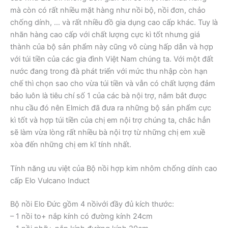
mà còn có rất nhiều mặt hàng như nồi bộ, nồi đơn, chảo
chống dính, … và rất nhiều đồ gia dụng cao cấp khác. Tuy là
nhãn hàng cao cấp với chất lượng cực kì tốt nhưng giá
thành của bộ sản phẩm này cũng vô cùng hấp dẫn và hợp
với túi tiền của các gia đình Việt Nam chúng ta. Với một đất
nước đang trong đà phát triển với mức thu nhập còn hạn
chế thì chọn sao cho vừa túi tiền và vẫn có chất lượng đảm
bảo luôn là tiêu chí số 1 của các bà nội trợ, nắm bắt được
nhu cầu đó nên Elmich đã đưa ra những bộ sản phẩm cực
kì tốt và hợp túi tiền của chị em nội trợ chúng ta, chắc hẳn
sẽ làm vừa lòng rất nhiều bà nội trợ từ những chị em xuề
xòa đến những chị em kĩ tính nhất.
Tính năng ưu việt của Bộ nồi hợp kim nhôm chống dính cao
cấp Elo Vulcano Induct
Bộ nồi Elo Đức gồm 4 nồivới đầy đủ kích thước:
– 1 nồi to+ nắp kính có đường kính 24cm