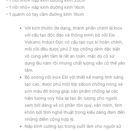
– 1 nồi nhỡ+ nắp kính đường kính 20cm
– 1 nồi nhỏ+ nắp kính đường kính 16cm
– 1 quánh có tay cầm đường kính 16cm
Với kích thước đa dạng, thành phần chính là inox
với cấu tạo độc đáo và thông minh bộ nồi Elo
Vulcano Induct Đức có cấu tạo cực kì hoàn chỉnh,
mỗi nồi đều được phủ 2 lớp chống dính đặc biệt
vô cùng yên tâm là rất an toàn, mặc dù có sử
dụng lâu năm rồi nhưng chất lượng vẫn có thể yên
tâm.
Bộ xoong nồi inox Elo với thiết kế mang tính sáng
tạo cao, được phủ một lớp silicon chống nóng và
sơn màu đỏ bóng giúp sản phẩm chống lại các
hiện tương oxy hóa lại tạo ấn tượng cho người
xem bởi dáng vẻ có phần tôn quý, văn minh, tinh
khôn bởi tính nghệ thuật trong kiểu dáng đem đến
những điểm cộng hợp lý.
Nắp kính cường lực trong suốt làm cho người sử