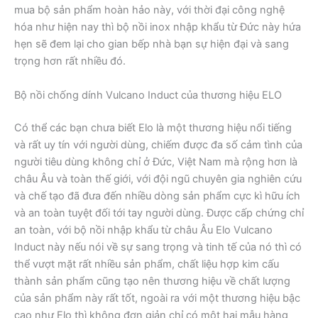
mua bộ sản phẩm hoàn hảo này, với thời đại công nghệ
hóa như hiện nay thì bộ nồi inox nhập khẩu từ Đức này hứa
hẹn sẽ đem lại cho gian bếp nhà bạn sự hiện đại và sang
trọng hơn rất nhiều đó.
Bộ nồi chống dính Vulcano Induct của thương hiệu ELO
Có thể các bạn chưa biết Elo là một thương hiệu nổi tiếng
và rất uy tín với người dùng, chiếm được đa số cảm tình của
người tiêu dùng không chỉ ở Đức, Việt Nam mà rộng hơn là
châu Âu và toàn thế giới, với đội ngũ chuyên gia nghiên cứu
và chế tạo đã đưa đến nhiều dòng sản phẩm cực kì hữu ích
và an toàn tuyệt đối tới tay người dùng. Được cấp chứng chỉ
an toàn, với bộ nồi nhập khẩu từ châu Âu Elo Vulcano
Induct này nếu nói về sự sang trọng và tinh tế của nó thì có
thể vượt mặt rất nhiều sản phẩm, chất liệu hợp kim cấu
thành sản phẩm cũng tạo nên thương hiệu về chất lượng
của sản phẩm này rất tốt, ngoài ra với một thương hiệu bậc
cao như Elo thì không đơn giản chỉ có một hai mẫu hàng