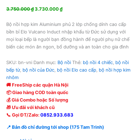
Giá
Giá
3.750.000
₫
3.730.000
₫
gốc
hiện
là:
tại
Bộ nồi hợp kim Aluminium phủ 2 lớp chống dính cao cấp
3.750.000 ₫.
là:
bền bỉ Elo Vulcano Induct nhập khẩu từ Đức sử dụng với
3.730.000 ₫.
mọi loại bếp là người bạn đồng hành để người phụ nữ chế
biến các món ăn ngon, bổ dưỡng và an toàn cho gia đình
SKU:
bn-vni
Danh mục:
Bộ nồi
Thẻ:
bộ nồi 4 chiếc
,
bộ nồi
bếp từ
,
bộ nồi của Đức
,
bộ nồi Elo cao cấp
,
bộ nồi hợp kim
nhôm
🚚 FreeShip các quận Hà Nội
📦 Giao hàng COD toàn quốc
💰 Giá Combo hoặc Số lượng
🎁 Ưu đãi với khách cũ
📞 Gọi ĐT/Zalo:
0852.933.683
📍 Bản đồ chỉ đường tới shop (175 Tam Trinh)