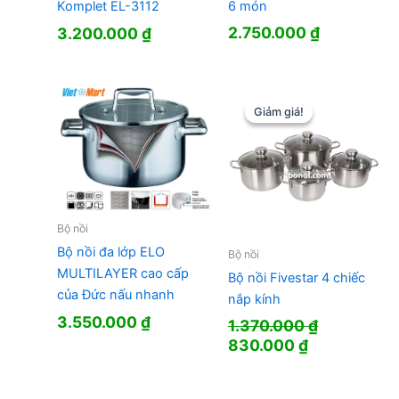
6 món
Komplet EL-3112
2.750.000
₫
3.200.000
₫
Giảm giá!
Giảm giá!
Bộ nồi
Bộ nồi đa lớp ELO
Bộ nồi
MULTILAYER cao cấp
Bộ nồi Fivestar 4 chiếc
của Đức nấu nhanh
nắp kính
3.550.000
₫
1.370.000
₫
Giá
Giá
830.000
₫
gốc
hiện
là:
tại