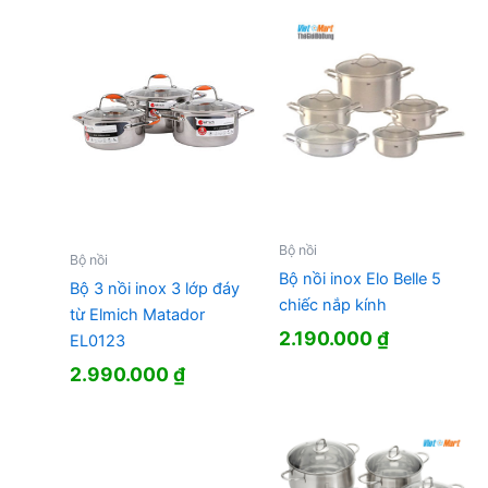
1.370.000 ₫.
là:
830.000 ₫.
Bộ nồi
Bộ nồi
Bộ nồi inox Elo Belle 5
Bộ 3 nồi inox 3 lớp đáy
chiếc nắp kính
từ Elmich Matador
2.190.000
₫
EL0123
2.990.000
₫