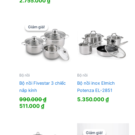
2.755.000
₫
Giảm giá!
Giảm giá!
Bộ nồi
Bộ nồi
Bộ nồi Fivestar 3 chiếc
Bộ nồi inox Elmich
nắp kính
Potenza EL-2851
990.000
₫
5.350.000
₫
Giá
Giá
511.000
₫
gốc
hiện
là:
tại
990.000 ₫.
là:
511.000 ₫.
Giảm giá!
Giảm giá!