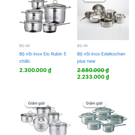
Bộ nồi
Bộ nồi
Bộ nồi inox Elo Rubin 5
Bộ nồi inox Edelkochen
chiếc
plus new
2.300.000
₫
2.680.000
₫
Giá
Giá
2.233.000
₫
gốc
hiện
là:
tại
2.680.000 ₫.
là:
2.233.000
Giảm giá!
Giảm giá!
Giảm giá!
Giảm giá!