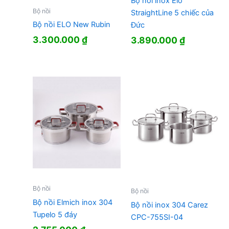
Bộ nồi inox Elo
Bộ nồi
StraightLine 5 chiếc của
Bộ nồi ELO New Rubin
Đức
3.300.000
₫
3.890.000
₫
Bộ nồi
Bộ nồi
Bộ nồi Elmich inox 304
Bộ nồi inox 304 Carez
Tupelo 5 đáy
CPC-755SI-04