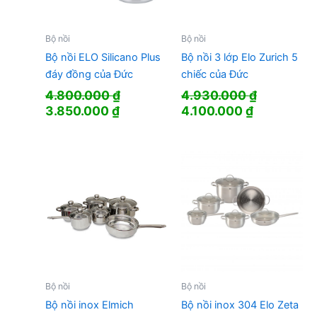
Bộ nồi
Bộ nồi
Bộ nồi ELO Silicano Plus
Bộ nồi 3 lớp Elo Zurich 5
đáy đồng của Đức
chiếc của Đức
4.800.000
₫
4.930.000
₫
Giá
Giá
Giá
Giá
3.850.000
₫
4.100.000
₫
gốc
hiện
gốc
hiện
là:
tại
là:
tại
4.800.000 ₫.
là:
4.930.000 ₫.
là:
3.850.000 ₫.
4.100.000 
Bộ nồi
Bộ nồi
Bộ nồi inox 304 Elo Zeta
Bộ nồi inox Elmich