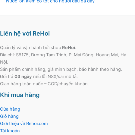
Nước ion kiềm có tốt cho người đau dạ dày
Liên hệ với ReHoi
Quản lý và vận hành bởi shop
ReHoi
.
Địa chỉ: Số175, Đường Tam Trinh, P. Mai Động, Hoàng Mai, Hà
Nội.
Sản phẩm chính hãng, giá minh bạch, bảo hành theo hãng.
Đổi trả
03 ngày
nếu lỗi NSX/sai mô tả.
Giao hàng toàn quốc – COD/chuyển khoản.
Khi mua hàng
Cửa hàng
Giỏ hàng
Giới thiệu về Rehoi.com
Tài khoản