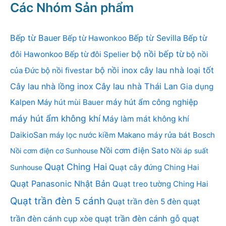
Các Nhóm Sản phẩm
Bếp từ Bauer
Bếp từ Sevilla
Bếp từ Hawonkoo
Bếp từ
bộ nồi bếp từ
đôi Hawonkoo
Bếp từ đôi Spelier
bộ nồi
bộ nồi inox
cây lau nhà loại tốt
của Đức
bộ nồi fivestar
Cây lau nhà lồng inox
Cây lau nhà Thái Lan
Gia dụng
Kalpen
Máy hút mùi Bauer
máy hút ẩm công nghiệp
máy hút ẩm không khí
Máy làm mát không khí
DaikioSan
máy lọc nước kiềm Makano
máy rửa bát Bosch
Nồi cơm điện Sato
Nồi cơm điện cơ Sunhouse
Nồi áp suất
Quạt Ching Hai
Quạt cây đứng Ching Hai
Sunhouse
Quạt Panasonic Nhật Bản
Quạt treo tường Ching Hai
Quạt trần đèn 5 cánh
Quạt trần đèn 5 đèn
quạt
quạt trần đèn cánh gỗ
quạt
trần đèn cánh cụp xòe