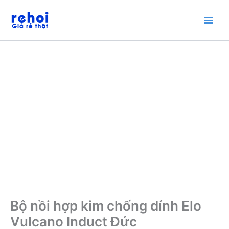
Nhảy
Giảm giá!
tới
nội
dung
Bộ nồi hợp kim chống dính Elo
Vulcano Induct Đức