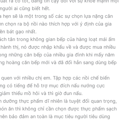
 xuất ra có tốt, đáng tin cậy đối với sự khỏe mạnh mọi
người ai cũng biết hết.
a hẹn sẽ là một trong số các sự chọn lựa nặng cân
n chọn ra bộ nồi nào thích hợp với ý định của gia
ền bát gạo nhất.
ách tân trong không gian bếp của hàng loạt mái ấm
i thành thị, nó được nhập khẩu về và được mua nhiều
rong những căn bếp của nhiều gia đình khi mấy năm
ang hoàng căn bếp mới và đã đổi hẳn sang dùng bếp
 quen với nhiều chị em. Tập hợp các nồi chế biến
ng có tiếng để hỗ trợ mục đích nấu nướng cực
iảm thiểu mồ hôi và thì giờ đun nấu.
dưỡng thực phẩm dĩ nhiên là tuyệt đối quan trọng,
món ăn thì không chỉ cần chọn được thực phẩm sạch
ên bảo đảm an toàn là mục tiêu người tiêu dùng