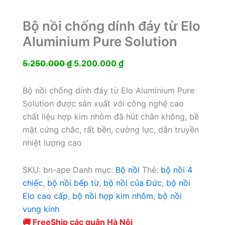
Bộ nồi chống dính đáy từ Elo
Aluminium Pure Solution
Giá
Giá
5.250.000
₫
5.200.000
₫
gốc
hiện
là:
tại
Bộ nồi chống dính đáy từ Elo Aluminium Pure
5.250.000 ₫.
là:
Solution được sản xuất với công nghệ cao
5.200.000 ₫.
chất liệu hợp kim nhôm đã hút chân không, bề
mặt cứng chắc, rất bền, cường lực, dẫn truyền
nhiệt lượng cao
SKU:
bn-ape
Danh mục:
Bộ nồi
Thẻ:
bộ nồi 4
chiếc
,
bộ nồi bếp từ
,
bộ nồi của Đức
,
bộ nồi
Elo cao cấp
,
bộ nồi hợp kim nhôm
,
bộ nồi
vung kính
🚚 FreeShip các quận Hà Nội