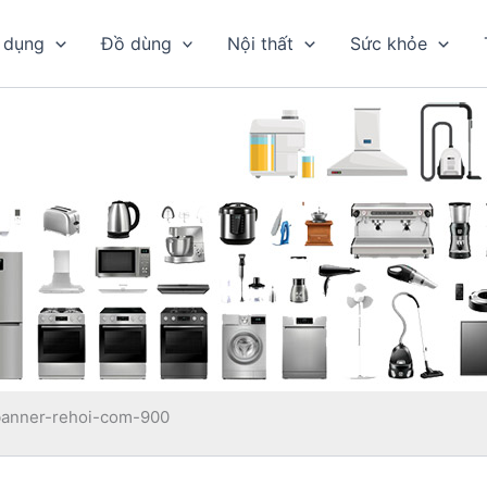
 dụng
Đồ dùng
Nội thất
Sức khỏe
banner-rehoi-com-900