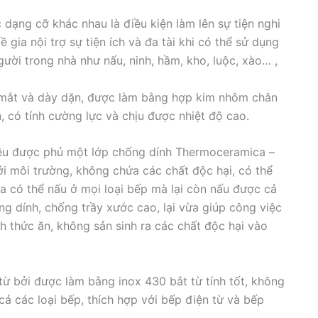
 dạng cỡ khác nhau là điều kiện làm lên sự tiện nghi
gia nội trợ sự tiện ích và đa tài khi có thể sử dụng
ười trong nhà như nấu, ninh, hầm, kho, luộc, xào… ,
 mắt và dày dặn, được làm bằng hợp kim nhôm chân
 có tính cường lực và chịu được nhiệt độ cao.
ều được phủ một lớp chống dính Thermoceramica –
ới môi trường, không chứa các chất độc hại, có thể
ừa có thể nấu ở mọi loại bếp mà lại còn nấu được cả
g dính, chống trầy xước cao, lại vừa giúp công việc
nh thức ăn, không sản sinh ra các chất độc hại vào
từ bởi được làm bằng inox 430 bắt từ tính tốt, không
cả các loại bếp, thích hợp với bếp điện từ và bếp