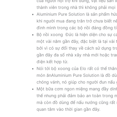
của người nội trợ khi dùng, vật liệu sản
thành viên trong nhà thì không phải mọi 
Aluminium Pure Solution là sản phẩm hứ
khi người mua đang trăn trở chưa biết nê
đình mình trong các bộ nồi đáng đồng ti
Bộ nồi xoong Đức là hiện diện cho sự c
một vài năm gần đây, đặc biệt là tại và
bởi vì có sự đổi thay về cách sử dụng t
gần đây đa số nhà xây nhà mới hoặc tr
điện kết hợp từ.
Nói tới bộ xoong của Elo rất có thể thân
món ănAluminium Pure Solution là đồ dù
chóng vánh, nó giúp cho người đun nấu g
Một bữa cơm ngon miệng mang đầy dinh 
thế nhưng phải đảm bảo an toàn trong 
mà còn đồ dùng để nấu nướng cũng rất n
quan tâm vào thời gian gần đây.