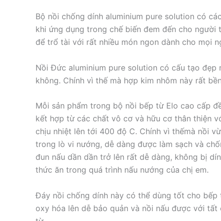
Bộ nồi chống dính aluminium pure solution có các
khi ứng dụng trong chế biến đem đến cho người tề 
để trổ tài với rất nhiều món ngon dành cho mọi ng
Nồi Đức aluminium pure solution có cấu tạo đẹp
không. Chính vì thế mà hợp kim nhôm này rất bền,
Mỗi sản phẩm trong bộ nồi bếp từ Elo cao cấp
đ
kết hợp từ các chất vô cơ và hữu cơ thân thiện v
chịu nhiệt lên tới 400 độ C. Chính vì thếmà nồi v
trong lò vi nướng, dễ dàng được làm sạch và chốn
đun nấu dần dần trở lên rất dễ dàng, không bị dí
thức ăn trong quá trình nấu nướng của chị em.
Đáy nồi chống dính này có thể dùng tốt cho bếp 
oxy hóa lên dễ bảo quản và nồi nấu được với tất 
từ…