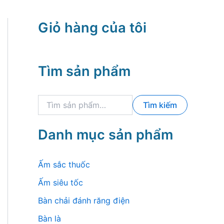
Giỏ hàng của tôi
Tìm sản phẩm
T
Tìm kiếm
ì
m
k
Danh mục sản phẩm
i
ế
m
Ấm sắc thuốc
:
Ấm siêu tốc
Bàn chải đánh răng điện
Bàn là