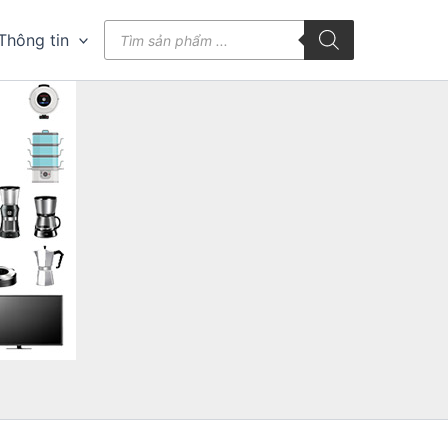
Tìm
Thông tin
kiếm
sản
phẩm