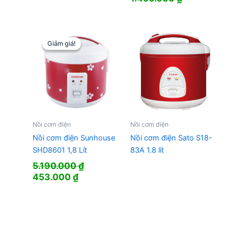
488.000 ₫.
Giảm giá!
Giảm giá!
Nồi cơm điện
Nồi cơm điện
Nồi cơm điện Sunhouse
Nồi cơm điện Sato S18-
SHD8601 1,8 Lít
83A 1.8 lít
5.190.000
₫
Giá
Giá
453.000
₫
gốc
hiện
là:
tại
5.190.000 ₫.
là:
453.000 ₫.