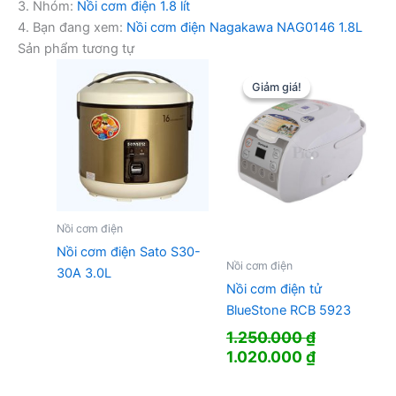
3. Nhóm:
Nồi cơm điện 1.8 lít
4. Bạn đang xem:
Nồi cơm điện Nagakawa NAG0146 1.8L
Sản phẩm tương tự
Giảm giá!
Giảm giá!
Nồi cơm điện
Nồi cơm điện Sato S30-
Nồi cơm điện
30A 3.0L
Nồi cơm điện tử
BlueStone RCB 5923
1.250.000
₫
Giá
Giá
1.020.000
₫
gốc
hiện
là:
tại