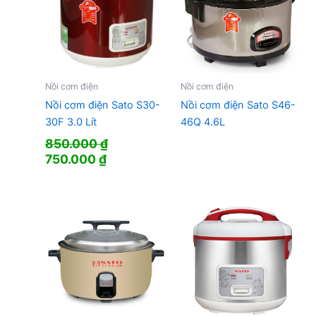
Nồi cơm điện
Nồi cơm điện
Nồi cơm điện Sato S30-
Nồi cơm điện Sato S46-
30F 3.0 Lít
46Q 4.6L
850.000
₫
Giá
Giá
750.000
₫
gốc
hiện
là:
tại
850.000 ₫.
là:
750.000 ₫.