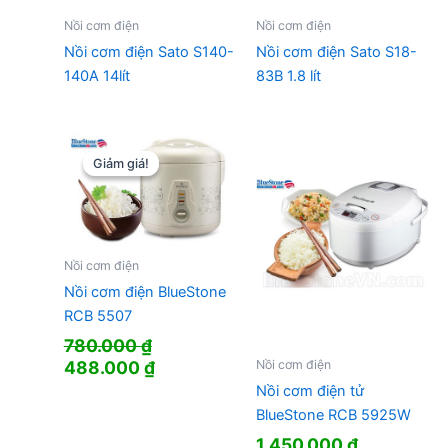
Nồi cơm điện
Nồi cơm điện
Nồi cơm điện Sato S140-
Nồi cơm điện Sato S18-
140A 14lít
83B 1.8 lít
Giảm giá!
Giảm giá!
Nồi cơm điện
Nồi cơm điện BlueStone
RCB 5507
780.000
₫
Giá
Giá
Nồi cơm điện
488.000
₫
gốc
hiện
Nồi cơm điện tử
là:
tại
BlueStone RCB 5925W
780.000 ₫.
là:
1.450.000
₫