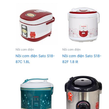
1.250.000 ₫.
là:
1.020.000 
Nồi cơm điện
Nồi cơm điện
Nồi cơm điện Sato S18-
Nồi cơm điện Sato S18-
87C 1.8L
82F 1.8 lít