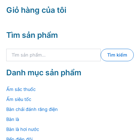
Giỏ hàng của tôi
Tìm sản phẩm
T
Tìm kiếm
ì
m
k
Danh mục sản phẩm
i
ế
m
Ấm sắc thuốc
:
Ấm siêu tốc
Bàn chải đánh răng điện
Bàn là
Bàn là hơi nước
Bếp điện đôi