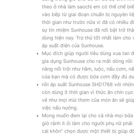
theo ở nhà làm saochị em có thể chế bi
vào bếp từ giai đoạn chuẩn bị nguyên li
thời gian như trước nữa vì đã có nhi
sự tín nhiệm Sunhouse đã nổi bật trở thàn
dùng hiện nay. Trợ thủ tốt nhất làm cho
áp suất điện của Sunhouse.
Mục đích giúp người tiêu dùng xua tan đ
gia dụng Sunhouse cho ra mắt dòng nồi
năng nổi trội như hầm, luộc, nấu cơm, nấ
của bạn mà có được bữa cơm đầy đủ dư
nồi áp suất Sunhouse SHD1768 với nhữn
còn dùng ít thời gian vì thức ăn chín cực
vẻ như mọi mùi thơm của món ăn sẽ giú
việc nấu nướng.
Mong muốn đem lại cho cả nhà mọi bữa 
giờ rảnh ít ỏi làm cho người phụ nữ ph
cái khôn” chọn được một thiết bị giúp đỡ 