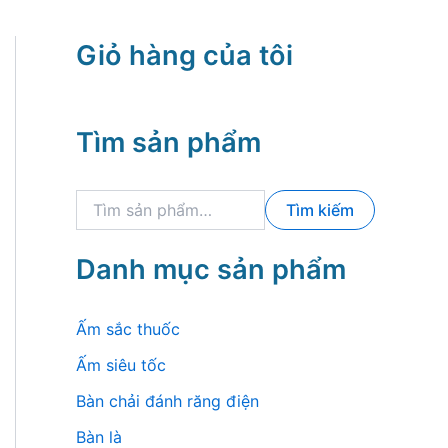
Giỏ hàng của tôi
Tìm sản phẩm
T
Tìm kiếm
ì
m
k
Danh mục sản phẩm
i
ế
m
Ấm sắc thuốc
:
Ấm siêu tốc
Bàn chải đánh răng điện
Bàn là