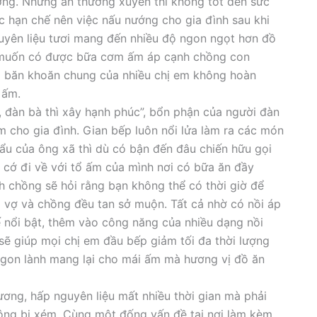
́ng. Nhưng ăn thường xuyên thì không tốt đến sức
c hạn chế nên việc nấu nướng cho gia đình sau khi
t nguyên liệu tươi mang đến nhiều độ ngon ngọt hơn đồ
g muốn có được bữa cơm ấm áp cạnh chồng con
i băn khoăn chung của nhiều chị em không hoàn
 ấm.
 đàn bà thì xây hạnh phúc”, bổn phận của người đàn
m cho gia đình. Gian bếp luôn nổi lửa làm ra các món
u của ông xã thì dù có bận đến đâu chiến hữu gọi
 cớ đi về với tổ ấm của mình nơi có bữa ăn đầy
 chồng sẽ hỏi rằng bạn không thể có thời giờ để
ợ và chồng đều tan sở muộn. Tất cả nhờ có nồi áp
 nổi bật, thêm vào công năng của nhiều dạng nồi
… sẽ giúp mọi chị em đầu bếp giảm tối đa thời lượng
ngon lành mang lại cho mái ấm mà hương vị đồ ăn
ng, hấp nguyên liệu mất nhiều thời gian mà phải
không bị xém. Cùng một đống vấn đề tại nơi làm kèm