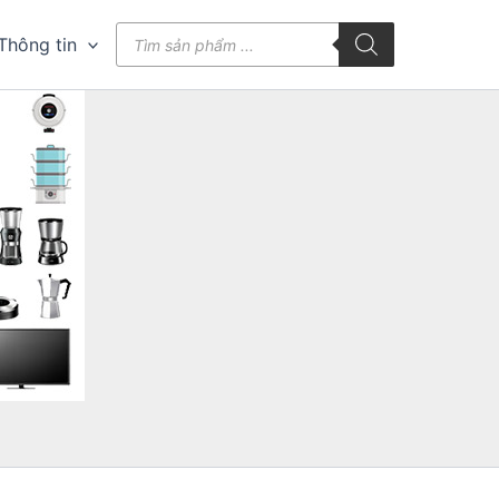
Tìm
Thông tin
kiếm
sản
phẩm