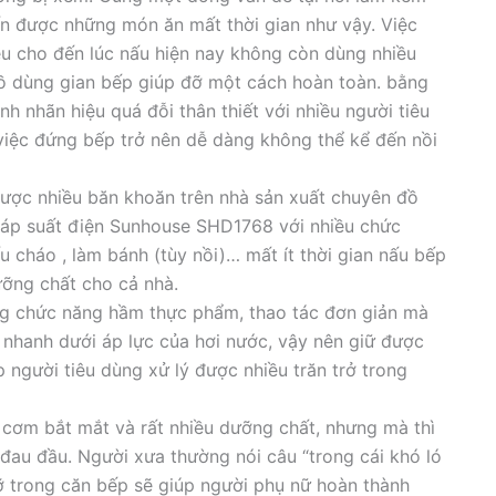
ến được những món ăn mất thời gian như vậy. Việc
ệu cho đến lúc nấu hiện nay không còn dùng nhiều
ều đồ dùng gian bếp giúp đỡ một cách hoàn toàn. bằng
h nhãn hiệu quá đỗi thân thiết với nhiều người tiêu
 việc đứng bếp trở nên dễ dàng không thể kể đến nồi
ược nhiều băn khoăn trên nhà sản xuất chuyên đồ
 áp suất điện Sunhouse SHD1768 với nhiều chức
u cháo , làm bánh (tùy nồi)… mất ít thời gian nấu bếp
ỡng chất cho cả nhà.
g chức năng hầm thực phẩm, thao tác đơn giản mà
 nhanh dưới áp lực của hơi nước, vậy nên giữ được
p người tiêu dùng xử lý được nhiều trăn trở trong
cơm bắt mắt và rất nhiều dưỡng chất, nhưng mà thì
ải đau đầu. Người xưa thường nói câu “trong cái khó ló
trong căn bếp sẽ giúp người phụ nữ hoàn thành