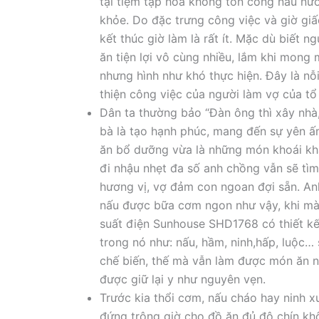
tại tiệm tạp hóa không tốn công nấu nươ
khỏe. Do đặc trưng công việc và giờ giấ
kết thúc giờ làm là rất ít. Mặc dù biế
ăn tiện lợi vô cùng nhiều, lắm khi mon
nhưng hình như khó thực hiện. Đây là nỗ
thiện công việc của người làm vợ của tổ
Dân ta thường bảo “Đàn ông thì xây nhà,
bà là tạo hạnh phúc, mang đến sự yên ấ
ăn bổ dưỡng vừa là những món khoái khẩ
đi nhậu nhẹt đa số anh chồng vẫn sẽ tìm
hương vị, vợ đảm con ngoan đợi sẵn. Anh
nấu được bữa cơm ngon như vậy, khi mà v
suất điện Sunhouse SHD1768 có thiết kế
trong nó như: nấu, hầm, ninh,hấp, luộc
chế biến, thế mà vẫn làm được món ăn 
được giữ lại y như nguyên vẹn.
Trước kia thổi cơm, nấu cháo hay ninh xươ
đứng trông giờ cho đồ ăn đủ độ chín 