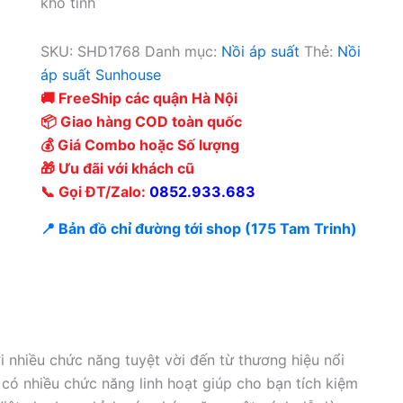
khó tính
SKU:
SHD1768
Danh mục:
Nồi áp suất
Thẻ:
Nồi
áp suất Sunhouse
🚚 FreeShip các quận Hà Nội
📦 Giao hàng COD toàn quốc
💰 Giá Combo hoặc Số lượng
🎁 Ưu đãi với khách cũ
📞 Gọi ĐT/Zalo:
0852.933.683
📍 Bản đồ chỉ đường tới shop (175 Tam Trinh)
i nhiều chức năng tuyệt vời đến từ thương hiệu nổi
có nhiều chức năng linh hoạt giúp cho bạn tích kiệm