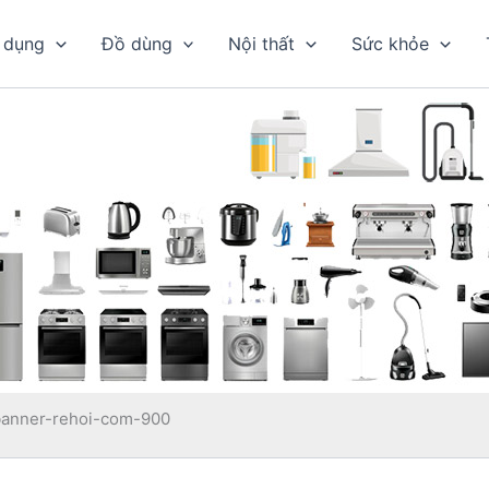
 dụng
Đồ dùng
Nội thất
Sức khỏe
banner-rehoi-com-900