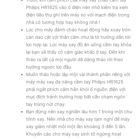
Trước khi cắm phích của máy xay cháo cầm tay
Philips HR1625 vào ổ điện nên nhớ kiểm tra xem
điện tiêu thụ ghi trên máy so với mạch điện trong
nhà có tương hợp hay không nhé !
Lúc cho máy đánh cháo hoạt động hãy xoay tròn
cán dao cắt với thân cầm như là tờ hướng dẫn tới
lúc hợp lại. Lúc máy xay đồ ăn uống cầm tay khóa
lại bạn sẽ thấy có cảm giác khấc ở tay. Đến khi
tháo ra tất cả mọi người dễ dàng tháo rời theo
hướng ngược lúc đầu
Muốn tháo hoặc lắp một vài thành phần riêng với
máy máy xay đa năng cầm tay Philips HR1625
phải ngắt phích cắm hẳn khỏi ổ nguồn điện với
mục đích tránh trường hợp bất cẩn chạm ngón
tay trúng nút chạy.
Bạn đừng nên xay nghiền lâu hơn 1 trong một chu
trình xay. Nên nhả cho máy xay tạm nghỉ để máy
xay giảm nhiệt mỗi một lần khoảng 3 đến 5 lần.
Khuyến cáo cho máy xay sinh tố ngừng hoạt