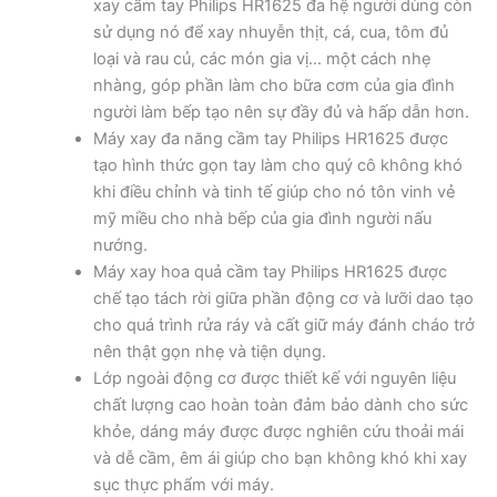
xay cầm tay Philips HR1625 đa hệ người dùng còn
sử dụng nó để xay nhuyễn thịt, cá, cua, tôm đủ
loại và rau củ, các món gia vị… một cách nhẹ
nhàng, góp phần làm cho bữa cơm của gia đình
người làm bếp tạo nên sự đầy đủ và hấp dẫn hơn.
Máy xay đa năng cầm tay Philips HR1625 được
tạo hình thức gọn tay làm cho quý cô không khó
khi điều chỉnh và tinh tế giúp cho nó tôn vinh vẻ
mỹ miều cho nhà bếp của gia đình người nấu
nướng.
Máy xay hoa quả cầm tay Philips HR1625 được
chế tạo tách rời giữa phần động cơ và lưỡi dao tạo
cho quá trình rửa ráy và cất giữ máy đánh cháo trở
nên thật gọn nhẹ và tiện dụng.
Lớp ngoài động cơ được thiết kế với nguyên liệu
chất lượng cao hoàn toàn đảm bảo dành cho sức
khỏe, dáng máy được được nghiên cứu thoải mái
và dễ cầm, êm ái giúp cho bạn không khó khi xay
sục thực phẩm với máy.