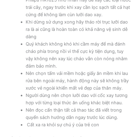
Philips HR1625 nhỏ nhắn này để xay các loại nước
trái cây, ngay trước khi xay cần lọc sạch tất cả hạt
cứng để không làm cùn lưỡi dao xay.
Khi dừng sử dụng xong hãy tháo rời trục lưỡi dao
ra là ai cũng là hoàn toàn có khả năng vệ sinh dễ
dàng
Quý khách không khó khi cầm máy để mà đánh
cháo phía trong nồi vì thế cực kỳ tiện dụng, tuy
vậy không nên xay lúc cháo vẫn còn nóng nhằm
đảm bảo mình.
Nên chọn tấm vải mềm hoặc giấy ăn mềm khi lau
rửa bên ngoài máy, hành động này sẽ không trầy
xước vẻ ngoài khiến mất vẻ đẹp của thân máy.
Người dùng nên chọn lưỡi dao với cốc xay tương
hợp với từng loại thức ăn uống khác biệt nhau.
Nên đọc cẩn thận tất cả thao tác đã viết trong
quyển sách hướng dẫn ngay trước lúc dùng.
Cất xa ra khỏi sự chú ý của trẻ con