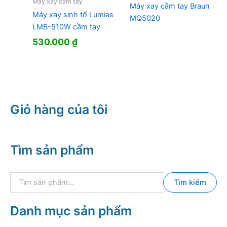
Máy xay cầm tay
Máy xay cầm tay Braun
Máy xay sinh tố Lumias
MQ5020
LMB-510W cầm tay
530.000
₫
Giỏ hàng của tôi
Tìm sản phẩm
T
Tìm kiếm
ì
m
k
Danh mục sản phẩm
i