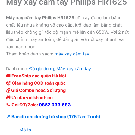
Máy xay cầm tay Philips HR1625
Máy xay cầm tay Philips HR1625
cối xay được làm bằng
chất liệu nhựa kháng vỡ cao cấp, lưỡi dao làm bằng chất
liệu thép không gỉ, tốc độ mạnh mẽ lên đến 650W. Với 2 nút
điều chỉnh máy an toàn, dễ dàng ấn với nút xay nhanh và
xay mạnh hơn
Tham khảo danh sách:
máy xay cầm tay
Danh mục:
Đồ gia dụng
,
Máy xay cầm tay
🚚 FreeShip các quận Hà Nội
📦 Giao hàng COD toàn quốc
💰 Giá Combo hoặc Số lượng
🎁 Ưu đãi với khách cũ
📞 Gọi ĐT/Zalo:
0852.933.683
📍 Bản đồ chỉ đường tới shop (175 Tam Trinh)
Mô tả