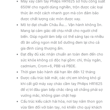
Máy xay cầm tay Philips HR1625 sở hữu công suất
650W cho người dùng nghiền, trộn được các loại
thức ăn một cách nhanh gọn mà còn đảm bảo
được chất lượng các món được xay.
Mô tơ đạt chuẩn Châu Âu…. Vận hành không ồn.
Mang lại cảm giác dễ chịu nhất cho người chế
biến. Giúp người làm bếp có thể sáng tạo ra nhiều
đồ ăn uống ngon mắt bổ dưỡng đem lại cho cả
gia đình cùng thượng ẩm.
Đạt đầy đủ xác nhận chuẩn an toàn đem đến cho
sức khỏe không có độc hại gồm: chì, thủy ngân,
cadmium, Crom+6, PBB và PBDE.
Thời gian bảo hành dài hạn lên đến 12 tháng
Được cấu trúc bắt mắt, các chị em không khó gì
khi cất giữ máy xay cháo cầm tay Philips HR1625
để vị trí đâu gian bếp chắc rằng sẽ chẳng phải sợ
vướng mắc, không gian chật hẹp
Cấu trúc kiểu cách hài hòa, nơi tay nắm thon gọn
vừa tầm đối với bàn tay, nó khiến cho quý khách