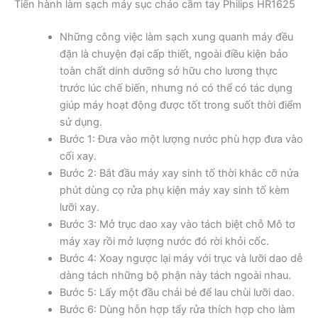
Tiến hành làm sạch máy sục cháo cầm tay Philips HR1625
Những công việc làm sạch xung quanh máy đều
đặn là chuyện đại cấp thiết, ngoài điều kiện bảo
toàn chất dinh dưỡng sở hữu cho lương thực
trước lúc chế biến, nhưng nó có thể có tác dụng
giúp máy hoạt động được tốt trong suốt thời điểm
sử dụng.
Bước 1: Đưa vào một lượng nước phù hợp đưa vào
cối xay.
Bước 2: Bắt đầu máy xay sinh tố thời khắc cỡ nửa
phút dùng cọ rửa phụ kiện máy xay sinh tố kèm
lưỡi xay.
Bước 3: Mở trục dao xay vào tách biệt chỗ Mô tơ
máy xay rồi mở lượng nước đó rời khỏi cốc.
Bước 4: Xoay ngược lại máy với trục và lưỡi dao dễ
dàng tách những bộ phận này tách ngoài nhau.
Bước 5: Lấy một đầu chải bé để lau chùi lưỡi dao.
Bước 6: Dùng hỗn hợp tẩy rửa thích hợp cho làm