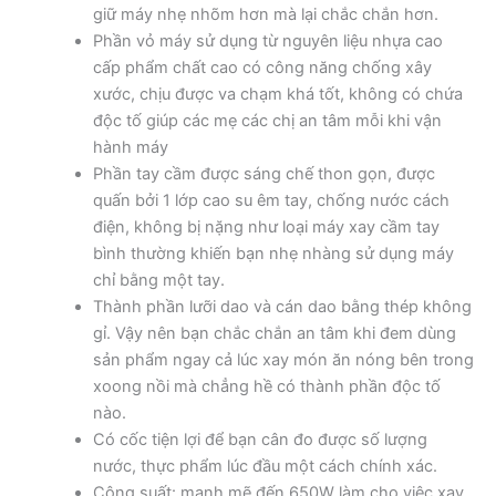
giữ máy nhẹ nhõm hơn mà lại chắc chắn hơn.
Phần vỏ máy sử dụng từ nguyên liệu nhựa cao
cấp phẩm chất cao có công năng chống xây
xước, chịu được va chạm khá tốt, không có chứa
độc tố giúp các mẹ các chị an tâm mỗi khi vận
hành máy
Phần tay cầm được sáng chế thon gọn, được
quấn bởi 1 lớp cao su êm tay, chống nước cách
điện, không bị nặng như loại máy xay cầm tay
bình thường khiến bạn nhẹ nhàng sử dụng máy
chỉ bằng một tay.
Thành phần lưỡi dao và cán dao bằng thép không
gỉ. Vậy nên bạn chắc chắn an tâm khi đem dùng
sản phẩm ngay cả lúc xay món ăn nóng bên trong
xoong nồi mà chẳng hề có thành phần độc tố
nào.
Có cốc tiện lợi để bạn cân đo được số lượng
nước, thực phẩm lúc đầu một cách chính xác.
Công suất: mạnh mẽ đến 650W làm cho việc xay