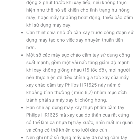
động 3 phút trước khi xay tiếp, nếu không thực
hiện như thế nó sẽ khiến cho tình trạng hư hỏng
máy, hoặc máy tự dừng hoạt động, thiếu bảo đảm
khi sử dụng máy xay.
Cần thiết chia nhỏ đồ cần xay trước công đoạn sử
dụng máy tạo cho việc xay nhuyễn thuận tiện
hơn.
Một số các máy sục cháo cầm tay sử dụng công
suất mạnh, gồm một vài nấc tăng giảm độ mạnh
khi xay không giống nhau (15 tốc độ), mọi người
nên thực hiện để điều chỉnh gia tốc xay của máy
xay cháo cầm tay Philips HR1625 này nằm ở
khoảng bình thường ( mức 6,7) nhằm mục đích
tránh phải sự máy xay bị chóng hỏng.
Hạn chế áp dụng máy xay thực phẩm cầm tay
Philips HR1625 mà xay cua do thân cua rất cứng
có thể làm ca nhựa bị trày xước, nhìn mất mĩ quan
và cũng có thể khiến cho lưỡi dao cùn .
Nên ghi nhớ sử dụng máy xay đa năng cầm tay