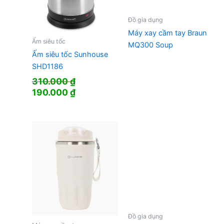
Đồ gia dụng
Máy xay cầm tay Braun
Ấm siêu tốc
MQ300 Soup
Ấm siêu tốc Sunhouse
SHD1186
310.000
₫
Giá
Giá
190.000
₫
gốc
hiện
là:
tại
310.000 ₫.
là:
190.000 ₫.
Đồ gia dụng