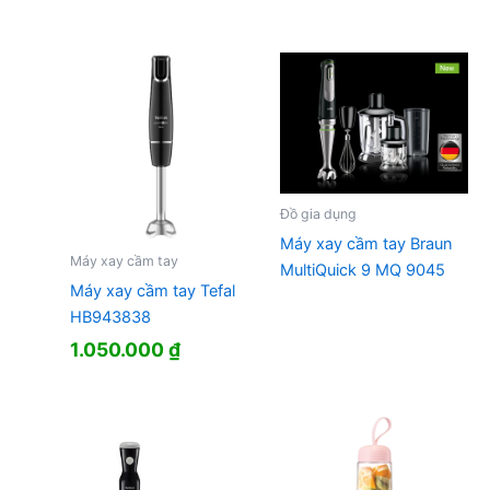
Đồ gia dụng
Máy xay cầm tay Braun
Máy xay cầm tay
MultiQuick 9 MQ 9045
Máy xay cầm tay Tefal
HB943838
1.050.000
₫