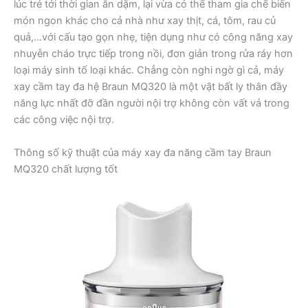
lúc trẻ tới thời gian ăn dặm, lại vừa có thể tham gia chế biến
món ngon khác cho cả nhà như xay thịt, cá, tôm, rau củ
quả,…với cấu tạo gọn nhẹ, tiện dụng như có công năng xay
nhuyễn cháo trực tiếp trong nồi, đơn giản trong rửa ráy hơn
loại máy sinh tố loại khác. Chẳng còn nghi ngờ gì cả, máy
xay cầm tay đa hệ Braun MQ320 là một vật bất ly thân đầy
năng lực nhất đỡ đần người nội trợ không còn vất vả trong
các công việc nội trợ.
Thông số kỹ thuật của máy xay đa năng cầm tay Braun
MQ320 chất lượng tốt