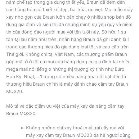
năm chế tạo trong gia dụng thiết yếu, Braun đã đem đến
các hàng hóa có thiết kế đẹp, hài hòa, ưu việt. Mọi mẫu máy
xay nhỏ gọn của Braun luôn bán chạy ở nhiều shop bán đồ
dùng gia đình và siêu thị đã chứng minh sự yêu quý và niềm
tin của đông đảo người mua với tên tuổi này. Sở hữu 1 sự
tồn tại lâu năm như trên, nhãn hàng Braun đã ghi danh là 1
trong các thương hiệu đồ gia dụng loại tốt và cao cấp trên
Thế giới. Không chỉ tại Việt Nam, các thương phẩm Braun
góp mặt ở ở tất cả mọi cửa hàng dụng cụ gia đình tại nhiều
mega mall nổi tiếng ở những thị trường kỹ tính như Euro,
Hoa Kỳ, Nhật,….1 trong số nhiều hàng hóa nổi bật đến từ
thương hiệu Braun chính là máy đánh cháo cầm tay Braun
MQ320.
Mô tả và đặc điểm ưu việt của máy xay đa năng cầm tay
Braun MQ320
Không những chỉ xay thoải mái trái cây mà với
máy xay cầm tay Braun MQ320 đa hệ người dùng