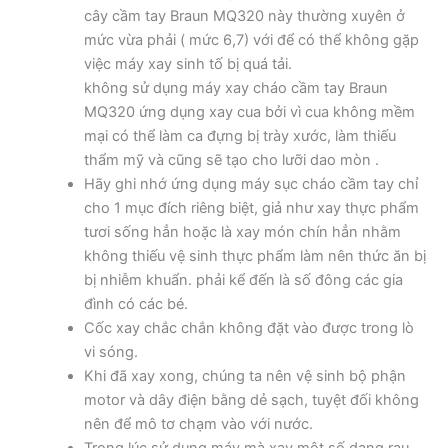
cây cầm tay Braun MQ320 này thường xuyên ở
mức vừa phải ( mức 6,7) với để có thể không gặp
việc máy xay sinh tố bị quá tải.
không sử dụng máy xay cháo cầm tay Braun
MQ320 ứng dụng xay cua bởi vì cua không mềm
mại có thể làm ca đựng bị trày xước, làm thiếu
thẩm mỹ và cũng sẽ tạo cho lưỡi dao mòn .
Hãy ghi nhớ ứng dụng máy sục cháo cầm tay chỉ
cho 1 mục đích riêng biệt, giả như xay thực phẩm
tươi sống hẳn hoặc là xay món chín hẳn nhằm
không thiếu vệ sinh thực phẩm làm nên thức ăn bị
bị nhiễm khuẩn. phải kể đến là số đông các gia
đình có các bé.
Cốc xay chắc chắn không đặt vào được trong lò
vi sóng.
Khi đã xay xong, chúng ta nên vệ sinh bộ phận
motor và dây điện bằng dẻ sạch, tuyệt đối không
nên để mô tơ chạm vào với nước.
Trong lúc sử dụng máy mà xay một số dạng rau