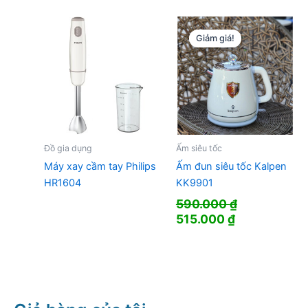
là:
tại
510.000 ₫.
là:
404.000 ₫.
Giảm giá!
Giảm giá!
Đồ gia dụng
Ấm siêu tốc
Máy xay cầm tay Philips
Ấm đun siêu tốc Kalpen
HR1604
KK9901
590.000
₫
Giá
Giá
515.000
₫
gốc
hiện
là:
tại
590.000 ₫.
là:
515.000 ₫.