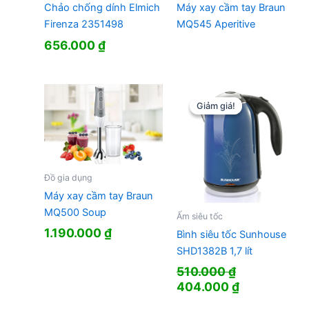
Máy xay cầm tay Braun
Chảo chống dính Elmich
MQ545 Aperitive
Firenza 2351498
656.000
₫
Giảm giá!
Giảm giá!
Đồ gia dụng
Máy xay cầm tay Braun
MQ500 Soup
Ấm siêu tốc
1.190.000
₫
Bình siêu tốc Sunhouse
SHD1382B 1,7 lít
510.000
₫
Giá
Giá
404.000
₫
gốc
hiện