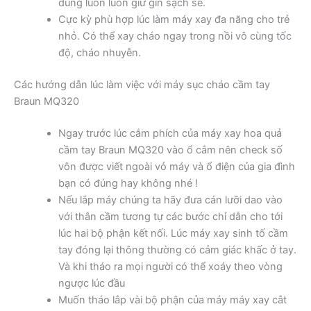
dùng luôn luôn giữ gìn sạch sẽ.
Cực kỳ phù hợp lúc làm máy xay đa năng cho trẻ
nhỏ. Có thể xay cháo ngay trong nồi vô cùng tốc
độ, cháo nhuyễn.
Các hướng dẫn lúc làm việc với máy sục cháo cầm tay
Braun MQ320
Ngay trước lúc cắm phích của máy xay hoa quả
cầm tay Braun MQ320 vào ổ cắm nên check số
vôn được viết ngoài vỏ máy và ổ điện của gia đình
bạn có đúng hay không nhé !
Nếu lắp máy chúng ta hãy đưa cán lưỡi dao vào
với thân cầm tương tự các bước chỉ dẫn cho tới
lúc hai bộ phận kết nối. Lúc máy xay sinh tố cầm
tay đóng lại thông thường có cảm giác khấc ở tay.
Và khi tháo ra mọi người có thể xoáy theo vòng
ngược lúc đầu
Muốn tháo lắp vài bộ phận của máy máy xay cắt