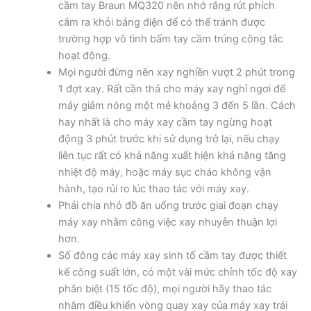
cầm tay Braun MQ320 nên nhớ rằng rút phích
cắm ra khỏi bảng điện để có thể tránh được
trường hợp vô tình bấm tay cầm trúng công tắc
hoạt động.
Mọi người đừng nên xay nghiền vượt 2 phút trong
1 đợt xay. Rất cần thả cho máy xay nghỉ ngơi để
máy giảm nóng một mẻ khoảng 3 đến 5 lần. Cách
hay nhất là cho máy xay cầm tay ngừng hoạt
động 3 phút trước khi sử dụng trở lại, nếu chạy
liên tục rất có khả năng xuất hiện khả năng tăng
nhiệt độ máy, hoặc máy sục cháo không vận
hành, tạo rủi ro lúc thao tác với máy xay.
Phải chia nhỏ đồ ăn uống trước giai đoạn chạy
máy xay nhằm công việc xay nhuyễn thuận lợi
hơn.
Số đông các máy xay sinh tố cầm tay được thiết
kế công suất lớn, có một vài mức chỉnh tốc độ xay
phân biệt (15 tốc độ), mọi người hãy thao tác
nhằm điều khiển vòng quay xay của máy xay trái