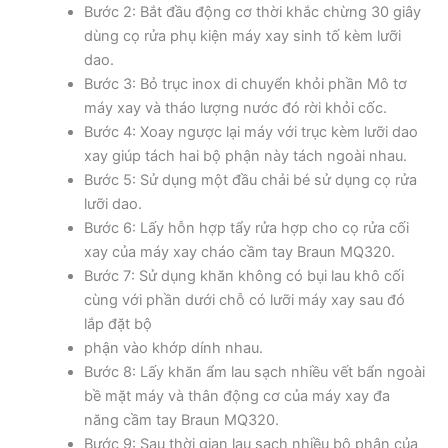
Bước 2: Bắt đầu động cơ thời khắc chừng 30 giây
dùng cọ rửa phụ kiện máy xay sinh tố kèm lưỡi
dao.
Bước 3: Bỏ trục inox di chuyển khỏi phần Mô tơ
máy xay và tháo lượng nước đó rời khỏi cốc.
Bước 4: Xoay ngược lại máy với trục kèm lưỡi dao
xay giúp tách hai bộ phận này tách ngoài nhau.
Bước 5: Sử dụng một đầu chải bé sử dụng cọ rửa
lưỡi dao.
Bước 6: Lấy hỗn hợp tẩy rửa hợp cho cọ rửa cối
xay của máy xay cháo cầm tay Braun MQ320.
Bước 7: Sử dụng khăn không có bụi lau khô cối
cùng với phần dưới chỗ có lưỡi máy xay sau đó
lắp đặt bộ
phận vào khớp dính nhau.
Bước 8: Lấy khăn ẩm lau sạch nhiều vết bẩn ngoài
bề mặt máy và thân động cơ của máy xay đa
năng cầm tay Braun MQ320.
Bước 9: Sau thời gian lau sạch nhiều bộ phận của