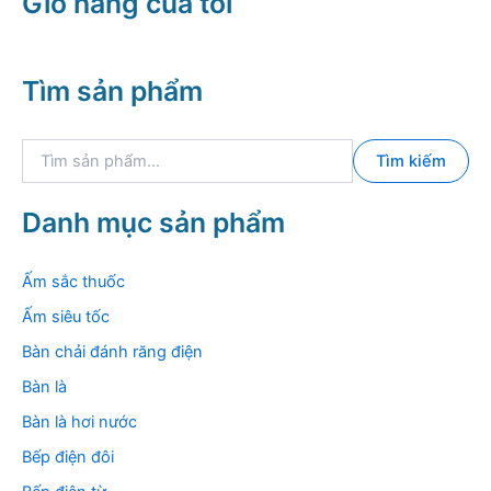
Giỏ hàng của tôi
Tìm sản phẩm
T
Tìm kiếm
ì
m
k
Danh mục sản phẩm
i
ế
m
Ấm sắc thuốc
:
Ấm siêu tốc
Bàn chải đánh răng điện
Bàn là
Bàn là hơi nước
Bếp điện đôi