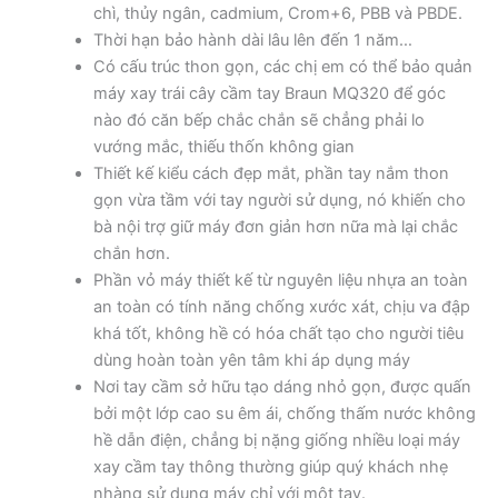
chì, thủy ngân, cadmium, Crom+6, PBB và PBDE.
Thời hạn bảo hành dài lâu lên đến 1 năm…
Có cấu trúc thon gọn, các chị em có thể bảo quản
máy xay trái cây cầm tay Braun MQ320 để góc
nào đó căn bếp chắc chắn sẽ chẳng phải lo
vướng mắc, thiếu thốn không gian
Thiết kế kiểu cách đẹp mắt, phần tay nắm thon
gọn vừa tầm với tay người sử dụng, nó khiến cho
bà nội trợ giữ máy đơn giản hơn nữa mà lại chắc
chắn hơn.
Phần vỏ máy thiết kế từ nguyên liệu nhựa an toàn
an toàn có tính năng chống xước xát, chịu va đập
khá tốt, không hề có hóa chất tạo cho người tiêu
dùng hoàn toàn yên tâm khi áp dụng máy
Nơi tay cầm sở hữu tạo dáng nhỏ gọn, được quấn
bởi một lớp cao su êm ái, chống thấm nước không
hề dẫn điện, chẳng bị nặng giống nhiều loại máy
xay cầm tay thông thường giúp quý khách nhẹ
nhàng sử dụng máy chỉ với một tay.