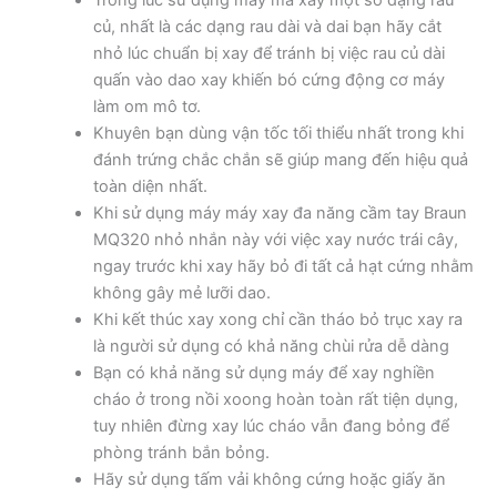
củ, nhất là các dạng rau dài và dai bạn hãy cắt
nhỏ lúc chuẩn bị xay để tránh bị việc rau củ dài
quấn vào dao xay khiến bó cứng động cơ máy
làm om mô tơ.
Khuyên bạn dùng vận tốc tối thiểu nhất trong khi
đánh trứng chắc chắn sẽ giúp mang đến hiệu quả
toàn diện nhất.
Khi sử dụng máy máy xay đa năng cầm tay Braun
MQ320 nhỏ nhắn này với việc xay nước trái cây,
ngay trước khi xay hãy bỏ đi tất cả hạt cứng nhằm
không gây mẻ lưỡi dao.
Khi kết thúc xay xong chỉ cần tháo bỏ trục xay ra
là người sử dụng có khả năng chùi rửa dễ dàng
Bạn có khả năng sử dụng máy để xay nghiền
cháo ở trong nồi xoong hoàn toàn rất tiện dụng,
tuy nhiên đừng xay lúc cháo vẫn đang bỏng để
phòng tránh bắn bỏng.
Hãy sử dụng tấm vải không cứng hoặc giấy ăn