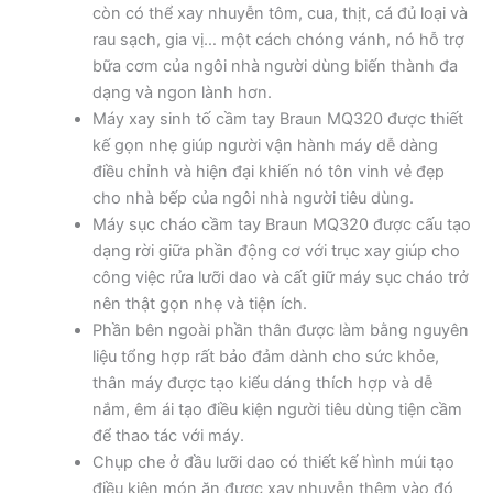
còn có thể xay nhuyễn tôm, cua, thịt, cá đủ loại và
rau sạch, gia vị… một cách chóng vánh, nó hỗ trợ
bữa cơm của ngôi nhà người dùng biến thành đa
dạng và ngon lành hơn.
Máy xay sinh tố cầm tay Braun MQ320 được thiết
kế gọn nhẹ giúp người vận hành máy dễ dàng
điều chỉnh và hiện đại khiến nó tôn vinh vẻ đẹp
cho nhà bếp của ngôi nhà người tiêu dùng.
Máy sục cháo cầm tay Braun MQ320 được cấu tạo
dạng rời giữa phần động cơ với trục xay giúp cho
công việc rửa lưỡi dao và cất giữ máy sục cháo trở
nên thật gọn nhẹ và tiện ích.
Phần bên ngoài phần thân được làm bằng nguyên
liệu tổng hợp rất bảo đảm dành cho sức khỏe,
thân máy được tạo kiểu dáng thích hợp và dễ
nắm, êm ái tạo điều kiện người tiêu dùng tiện cầm
để thao tác với máy.
Chụp che ở đầu lưỡi dao có thiết kế hình múi tạo
điều kiện món ăn được xay nhuyễn thêm vào đó