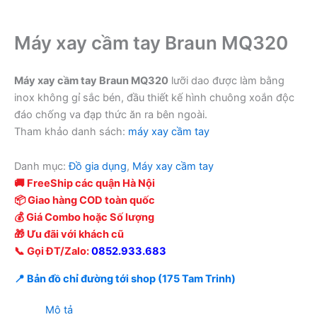
Máy xay cầm tay Braun MQ320
Máy xay cầm tay Braun MQ320
lưỡi dao được làm bằng
inox không gỉ sắc bén, đầu thiết kế hình chuông xoắn độc
đáo chống va đạp thức ăn ra bên ngoài.
Tham khảo danh sách:
máy xay cầm tay
Danh mục:
Đồ gia dụng
,
Máy xay cầm tay
🚚 FreeShip các quận Hà Nội
📦 Giao hàng COD toàn quốc
💰 Giá Combo hoặc Số lượng
🎁 Ưu đãi với khách cũ
📞 Gọi ĐT/Zalo:
0852.933.683
📍 Bản đồ chỉ đường tới shop (175 Tam Trinh)
Mô tả