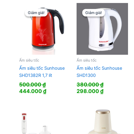
Giảm giá!
Giảm giá!
Giảm giá!
Giảm giá!
Ấm siêu tốc
Ấm siêu tốc
Ấm siêu tốc Sunhouse
Ấm siêu tốc Sunhouse
SHD1382R 1,7 lít
SHD1300
500.000
₫
380.000
₫
Giá
Giá
Giá
Giá
444.000
₫
298.000
₫
gốc
hiện
gốc
hiện
là:
tại
là:
tại
500.000 ₫.
là:
380.000 ₫.
là:
444.000 ₫.
298.000 ₫.