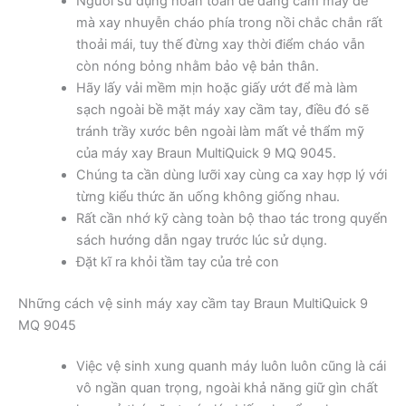
Người sử dụng hoàn toàn dễ dàng cầm máy để
mà xay nhuyễn cháo phía trong nồi chắc chắn rất
thoải mái, tuy thế đừng xay thời điểm cháo vẫn
còn nóng bỏng nhằm bảo vệ bản thân.
Hãy lấy vải mềm mịn hoặc giấy ướt để mà làm
sạch ngoài bề mặt máy xay cầm tay, điều đó sẽ
tránh trầy xước bên ngoài làm mất vẻ thẩm mỹ
của máy xay Braun MultiQuick 9 MQ 9045.
Chúng ta cần dùng lưỡi xay cùng ca xay hợp lý với
từng kiểu thức ăn uống không giống nhau.
Rất cần nhớ kỹ càng toàn bộ thao tác trong quyển
sách hướng dẫn ngay trước lúc sử dụng.
Đặt kĩ ra khỏi tầm tay của trẻ con
Những cách vệ sinh máy xay cầm tay Braun MultiQuick 9
MQ 9045
Việc vệ sinh xung quanh máy luôn luôn cũng là cái
vô ngần quan trọng, ngoài khả năng giữ gìn chất