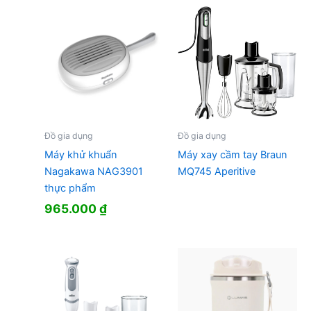
380.000 ₫.
là:
500.000 ₫.
là:
298.000 ₫.
444.000 ₫.
Đồ gia dụng
Đồ gia dụng
Máy khử khuẩn
Máy xay cầm tay Braun
Nagakawa NAG3901
MQ745 Aperitive
thực phẩm
965.000
₫