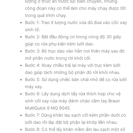
lượng ở thức ăn trước lúc biến chuyển, nhưng
công đoạn này có thể làm cho máy chạy được tốt
trong quá trình chạy.
Bước 1: Trao ít lượng nước vừa đủ đưa vào cốc xay
sinh tố.
Bước 2: Bắt đầu động cơ trong vòng độ 30 giây
giúp cọ rửa phụ kiện kèm lưỡi dao.
Bước 3: Bỏ trục dao vào hẳn nơi thân máy sau đó
mở phần nước trong rời khỏi cối.
Bước 4: Xoay chiều trái lại máy với trục kèm lưỡi
dao giúp tách những bộ phận đó rời khỏi nhau.
Bước 5: Sử dụng chiếc bàn chải nhỏ để cọ rửa lưỡi
máy xay.
Bước 6: Lấy dung dịch tẩy rửa thích hợp cho vệ
sinh cối xay của máy đánh cháo cầm tay Braun
MultiQuick 9 MQ 9045.
Bước 7: Dùng khăn lau sạch cối kèm phần dưới có
lưỡi dao rồi lắp đặt bộ phận lại khớp liền nhau.
Bước 8: Có thể lấy khăn mềm ẩm lau sạch một số