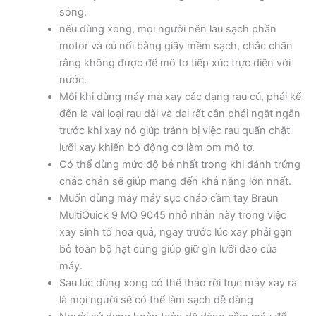
sóng.
nếu dùng xong, mọi người nên lau sạch phần
motor và củ nối bằng giấy mềm sạch, chắc chắn
rằng không được để mô tơ tiếp xúc trực diện với
nước.
Mỗi khi dùng máy mà xay các dạng rau củ, phải kể
đến là vài loại rau dài và dai rất cần phải ngắt ngắn
trước khi xay nó giúp tránh bị việc rau quấn chặt
lưỡi xay khiến bó động cơ làm om mô tơ.
Có thể dùng mức độ bé nhất trong khi đánh trứng
chắc chắn sẽ giúp mang đến khả năng lớn nhất.
Muốn dùng máy máy sục cháo cầm tay Braun
MultiQuick 9 MQ 9045 nhỏ nhắn này trong việc
xay sinh tố hoa quả, ngay trước lúc xay phải gạn
bỏ toàn bộ hạt cứng giúp giữ gìn lưỡi dao của
máy.
Sau lúc dùng xong có thể tháo rời trục máy xay ra
là mọi người sẽ có thể làm sạch dễ dàng