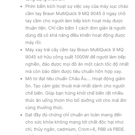
Phím bấm kích hoạt sự việc xay của máy sục cháo
cầm tay Braun MultiQuick 9 MQ 9045 ở ngay chỗ
tay cầm cho người làm bếp kích hoạt máy được
thuận tiện. Chỉ cần bấm 1 cách đơn giản là người
dùng đã có khả năng điều khiển hoạt động được
máy rồi.
Máy xay trái cây cầm tay Braun MultiQuick 9 MQ
9045 sở hữu công suất 1000W để người làm bếp
nghiền, đảo được mọi đồ ăn một cách tốc độ nhất
mà còn bảo đảm được tiêu chuẩn hỗn hợp xay.
Mô tơ đạt tiêu chuẩn Châu Âu…. Hoạt động giảm
ồn. Tạo cảm giác thoải mái nhất dành cho người
chế biến. Giúp bạn hứng khởi chế biến rất nhiều
thức ăn uống thơm tho bổ dưỡng với cho mái ấm
cùng thưởng thức.
Đạt đầy đủ chứng chỉ chuẩn an toàn mang đến
cho sức khỏe không mang tới chất độc hại như:
chì, thủy ngân, cadmium, Crom+6, PBB và PBDE.