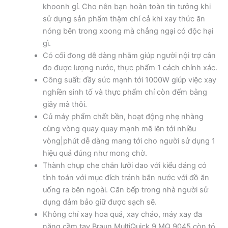
khoonh gỉ. Cho nên bạn hoàn toàn tin tưởng khi
sử dụng sản phẩm thậm chí cả khi xay thức ăn
nóng bên trong xoong mà chẳng ngại có độc hại
gì.
Có cối đong dễ dàng nhằm giúp người nội trợ cân
đo được lượng nước, thực phẩm 1 cách chính xác.
Công suất: đầy sức mạnh tới 1000W giúp việc xay
nghiền sinh tố và thực phẩm chỉ còn đếm bằng
giây mà thôi.
Củ máy phẩm chất bền, hoạt động nhẹ nhàng
cùng vòng quay quay mạnh mẽ lên tới nhiều
vòng|phút dễ dàng mang tới cho người sử dụng 1
hiệu quả đúng như mong chờ.
Thành chụp che chắn lưỡi dao với kiểu dáng có
tính toán với mục đích tránh bắn nước với đồ ăn
uống ra bên ngoài. Căn bếp trong nhà người sử
dụng đảm bảo giữ được sạch sẽ.
Không chỉ xay hoa quả, xay cháo, máy xay đa
năng cầm tay Braun MultiQuick 9 MQ 9045 còn tỏ