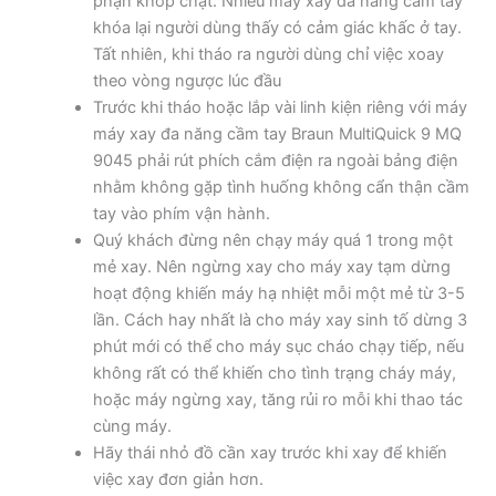
phận khớp chặt. Nhiều máy xay đa năng cầm tay
khóa lại người dùng thấy có cảm giác khấc ở tay.
Tất nhiên, khi tháo ra người dùng chỉ việc xoay
theo vòng ngược lúc đầu
Trước khi tháo hoặc lắp vài linh kiện riêng với máy
máy xay đa năng cầm tay Braun MultiQuick 9 MQ
9045 phải rút phích cắm điện ra ngoài bảng điện
nhằm không gặp tình huống không cẩn thận cầm
tay vào phím vận hành.
Quý khách đừng nên chạy máy quá 1 trong một
mẻ xay. Nên ngừng xay cho máy xay tạm dừng
hoạt động khiến máy hạ nhiệt mỗi một mẻ từ 3-5
lần. Cách hay nhất là cho máy xay sinh tố dừng 3
phút mới có thể cho máy sục cháo chạy tiếp, nếu
không rất có thể khiến cho tình trạng cháy máy,
hoặc máy ngừng xay, tăng rủi ro mỗi khi thao tác
cùng máy.
Hãy thái nhỏ đồ cần xay trước khi xay để khiến
việc xay đơn giản hơn.