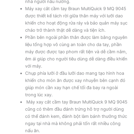
nhà người nấu nướng.
Máy xay cắt cầm tay Braun MultiQuick 9 MQ 9045
được thiết kế tách rời giữa thân máy với lưỡi dao
khiến cho hoạt động rửa ráy và bảo quản máy sục
cháo trở thành thật dễ dàng và tiện ích.
Phần bên ngoài phần thân được làm bằng nguyên
liệu tổng hợp vô cùng an toàn cho da tay, phần
máy được được tạo phom rất tiện và dễ cầm nắm,
êm ái giúp cho người tiêu dùng dễ dàng điều khiển
với máy.
Chụp phía lưỡi ở đầu lưỡi dao mang tạo hình hoa
khiến cho món ăn được xay nhuyễn bên cạnh đó
giúp món cần xay hạn chế tối đa bay ra ngoài
trong lúc xay.
Máy xay cắt cầm tay Braun MultiQuick 9 MQ 9045
cũng có thêm đầu đánh trứng hỗ trợ người dùng
có thể đánh kem, đánh bột làm bánh thưởng thức
ngay tại nhà mà không phải tốn rất nhiều công
nấu ăn.