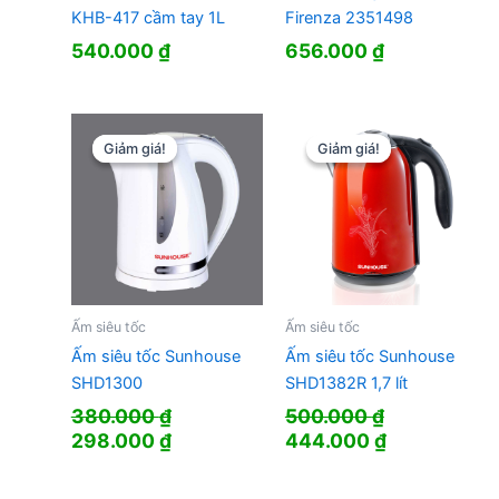
KHB-417 cầm tay 1L
Firenza 2351498
540.000
₫
656.000
₫
Giảm giá!
Giảm giá!
Giảm giá!
Giảm giá!
Ấm siêu tốc
Ấm siêu tốc
Ấm siêu tốc Sunhouse
Ấm siêu tốc Sunhouse
SHD1300
SHD1382R 1,7 lít
380.000
₫
500.000
₫
Giá
Giá
Giá
Giá
298.000
₫
444.000
₫
gốc
hiện
gốc
hiện
là:
tại
là:
tại