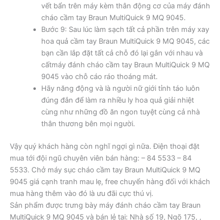
vết bẩn trên máy kèm thân động cơ của máy đánh
cháo cầm tay Braun MultiQuick 9 MQ 9045.
Bước 9: Sau lúc làm sạch tất cả phần trên máy xay
hoa quả cầm tay Braun MultiQuick 9 MQ 9045, các
bạn cần lắp đặt tất cả chỗ đó lại gắn với nhau và
cấtmáy đánh cháo cầm tay Braun MultiQuick 9 MQ
9045 vào chỗ cáo ráo thoáng mát.
Hãy năng động và là người nữ giới tỉnh táo luôn
đúng đắn để làm ra nhiều ly hoa quả giải nhiệt
cùng như những đồ ăn ngon tuyệt cùng cả nhà
thân thương bên mọi người.
Vậy quý khách hàng còn nghĩ ngợi gì nữa. Điện thoại đặt
mua tới đội ngũ chuyên viên bán hàng: – 84 5533 – 84
5533. Chở máy sục cháo cầm tay Braun MultiQuick 9 MQ
9045 giá cạnh tranh mau lẹ, free chuyển hàng đối với khách
mua hàng thêm vào đó là ưu đãi cực thú vị.
Sản phẩm được trưng bày máy đánh cháo cầm tay Braun
MultiQuick 9 MQ 9045 và bán lẻ tại: Nhà số 19, Ngõ 175, ,