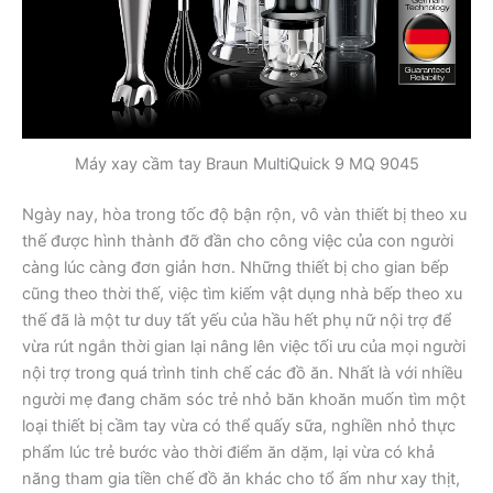
Máy xay cầm tay Braun MultiQuick 9 MQ 9045
Ngày nay, hòa trong tốc độ bận rộn, vô vàn thiết bị theo xu
thế được hình thành đỡ đần cho công việc của con người
càng lúc càng đơn giản hơn. Những thiết bị cho gian bếp
cũng theo thời thế, việc tìm kiếm vật dụng nhà bếp theo xu
thế đã là một tư duy tất yếu của hầu hết phụ nữ nội trợ để
vừa rút ngắn thời gian lại nâng lên việc tối ưu của mọi người
nội trợ trong quá trình tinh chế các đồ ăn. Nhất là với nhiều
người mẹ đang chăm sóc trẻ nhỏ băn khoăn muốn tìm một
loại thiết bị cầm tay vừa có thể quấy sữa, nghiền nhỏ thực
phẩm lúc trẻ bước vào thời điểm ăn dặm, lại vừa có khả
năng tham gia tiền chế đồ ăn khác cho tổ ấm như xay thịt,