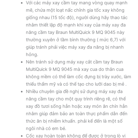
Với các máy xay cầm tay mang vòng quay mạnh
mẽ, chứa một loạt nấc chỉnh gia tốc xay không
giống nhau (15 tốc độ), người dùng hãy thao tác
nhằm thiết lập độ mạnh khi xay của máy xay đa
năng cầm tay Braun MultiQuick 9 MQ 9045 này
thường xuyên ở tầm bình thường ( mức 6,7) với
giúp tránh phải việc máy xay đa năng bị nhanh
hỏng.
Nên tránh sử dụng máy xay cắt cầm tay Braun
MultiQuick 9 MQ 9045 mà xay cua do thân cua
không mềm có thể làm cốc đựng bị trày xước, làm
thiếu thẩm mỹ và có thể tạo cho lưỡi dao bị mẻ .
Nhiều chuyên gia đề nghị sử dụng máy xay đa
năng cầm tay cho một quy trình riêng rẽ, có thể
xay đồ tươi sống hẳn hoặc xay món ăn chín hẳn
nhằm giúp đảm bảo an toàn thực phẩm dẫn đến
thức ăn bị nhiễm khuẩn. phải kể đến là một số
ngôi nhà có em bé.
Cốc xay hoàn toàn không để được ở trong lò vi