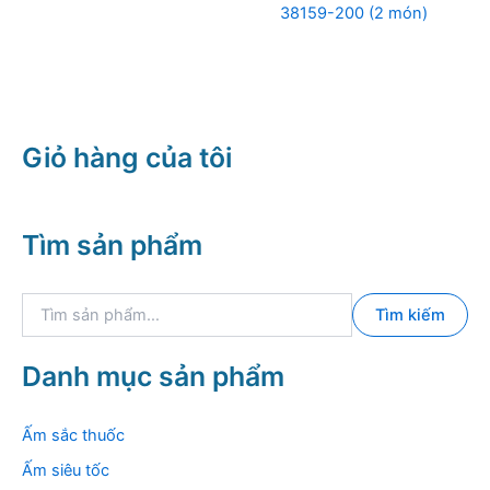
38159-200 (2 món)
Giỏ hàng của tôi
Tìm sản phẩm
T
Tìm kiếm
ì
m
k
Danh mục sản phẩm
i
ế
m
Ấm sắc thuốc
:
Ấm siêu tốc