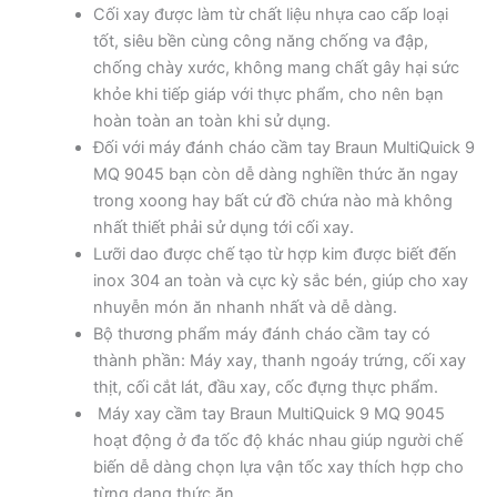
Cối xay được làm từ chất liệu nhựa cao cấp loại
tốt, siêu bền cùng công năng chống va đập,
chống chày xước, không mang chất gây hại sức
khỏe khi tiếp giáp với thực phẩm, cho nên bạn
hoàn toàn an toàn khi sử dụng.
Đối với máy đánh cháo cầm tay Braun MultiQuick 9
MQ 9045 bạn còn dễ dàng nghiền thức ăn ngay
trong xoong hay bất cứ đồ chứa nào mà không
nhất thiết phải sử dụng tới cối xay.
Lưỡi dao được chế tạo từ hợp kim được biết đến
inox 304 an toàn và cực kỳ sắc bén, giúp cho xay
nhuyễn món ăn nhanh nhất và dễ dàng.
Bộ thương phẩm máy đánh cháo cầm tay có
thành phần: Máy xay, thanh ngoáy trứng, cối xay
thịt, cối cắt lát, đầu xay, cốc đựng thực phẩm.
Máy xay cầm tay Braun MultiQuick 9 MQ 9045
hoạt động ở đa tốc độ khác nhau giúp người chế
biến dễ dàng chọn lựa vận tốc xay thích hợp cho
từng dạng thức ăn.