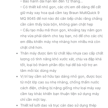
– Bảo hành dài hạn lên đến 12 tháng…
– Có thiết kế nhỏ gọn, các chị em dễ dàng để cất
giữ máy xay hoa quả cầm tay Braun MultiQuick 9
MQ 9045 để nơi nào đó căn bếp chắc rằng chẳng
cần cảm thấy bừa bộn, không gian chật hẹp
– Cấu tạo mẫu mã thon gọn, khoảng tay nắm gọn
nhẹ vừa phải dành cho tay bạn, nó để cho các chị
em điều khiển máy nhẹ nhàng hơn nhiều mà còn
chặt chẽ hơn.
Thân máy được làm từ chất liệu nhựa cao cấp chất
lượng có tính năng khó xước xát, chịu va đập khá
tốt, loại bỏ thành phần độc hại để bà nội trợ an
tâm mỗi lúc dùng máy
Vị trí tay cầm sở hữu tạo dáng nhỏ gọn, được bọc
từ một lớp cao su nhẹ nhàng, chống thấm nước
cách điện, chẳng bị nặng giống như loại máy xay
cầm tay khác khiến bạn thuận tiện sử dụng máy
chỉ cần một tay.
Thiết kế lưỡi dao và trục cán dao sử dụng thép