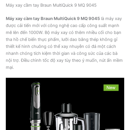
Máy xay cầm tay Braun MultiQuick 9 MQ 9045
Máy xay cầm tay Braun MultiQuick 9 MQ 9045
là máy xay
được cải tiến mới với công nghệ cao cấp công suất mạnh
mẽ lên đến 1000W. Bộ máy xay có thêm nhiều cối cho bạn
tha hồ chế biến thực phẩm, lưỡi dao bằng thép không gỉ
thiết kế hình chuông có thể xay nhuyễn có đá một cách
nhanh chóng tích kiệm thời gian và công sức của các bà
nội trợ. Điều chình tốc độ xay tùy theo ý muốn, nút ấn mềm
mại.