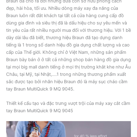
Braun đã cho ra đời những đứa con sở hữu phong cách
đẹp, hài hòa, tối ưu. Nhiều dòng máy xay đa năng của
Braun luôn rất đắt khách tại tất cả cửa hàng cung cấp đồ
dùng gia đình và siêu thị đã là dấu hiệu cho sự yêu mến và
tin yêu của rất nhiều người mua đối với thương hiệu. Với 1 bề
dày dài lâu đã biết, thương hiệu Braun đã tạo dựng danh
tiếng là 1 trong số danh hiệu đồ gia dụng chất lượng và cao
cấp của Thế giới. Không chỉ ở Việt Nam, những sản phẩm
Braun bày bán ở ở tất cả những shop bán hàng đồ gia dụng
tại mọi big mall danh tiếng ở mọi thị trường khắt khe như Âu
Châu, tại Mỹ, tại Nhật,….1 trong những thương phẩm xuất
sắc được tạo bởi nhãn hiệu Braun đó là máy sục cháo cầm
tay Braun MultiQuick 9 MQ 9045.
Thiết kế cấu tạo và đặc trưng vượt trội của máy xay cắt cầm
tay Braun MultiQuick 9 MQ 9045