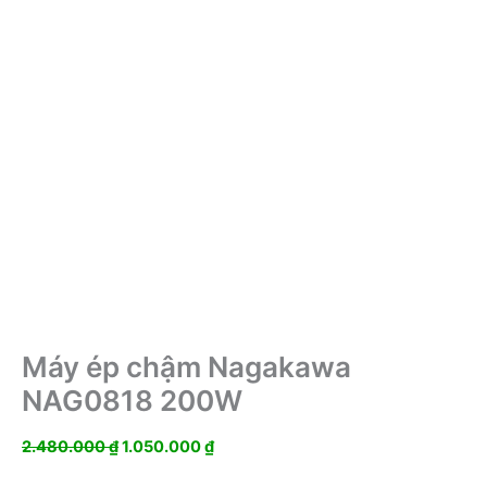
Máy ép chậm Nagakawa
NAG0818 200W
Giá
Giá
2.480.000
₫
1.050.000
₫
gốc
hiện