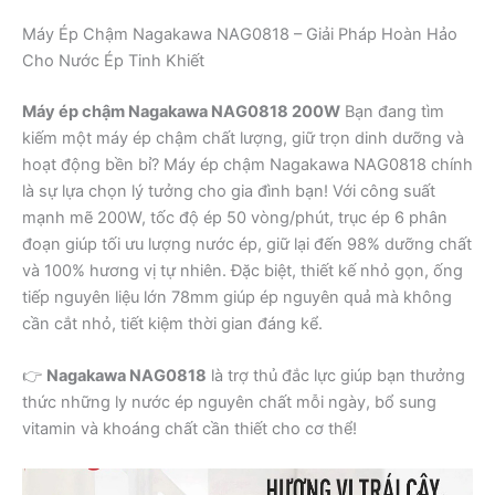
Máy Ép Chậm Nagakawa NAG0818 – Giải Pháp Hoàn Hảo
Cho Nước Ép Tinh Khiết
Máy ép chậm Nagakawa NAG0818 200W
Bạn đang tìm
kiếm một máy ép chậm chất lượng, giữ trọn dinh dưỡng và
hoạt động bền bỉ? Máy ép chậm Nagakawa NAG0818 chính
là sự lựa chọn lý tưởng cho gia đình bạn! Với công suất
mạnh mẽ 200W, tốc độ ép 50 vòng/phút, trục ép 6 phân
đoạn giúp tối ưu lượng nước ép, giữ lại đến 98% dưỡng chất
và 100% hương vị tự nhiên. Đặc biệt, thiết kế nhỏ gọn, ống
tiếp nguyên liệu lớn 78mm giúp ép nguyên quả mà không
cần cắt nhỏ, tiết kiệm thời gian đáng kể.
👉
Nagakawa NAG0818
là trợ thủ đắc lực giúp bạn thưởng
thức những ly nước ép nguyên chất mỗi ngày, bổ sung
vitamin và khoáng chất cần thiết cho cơ thể!