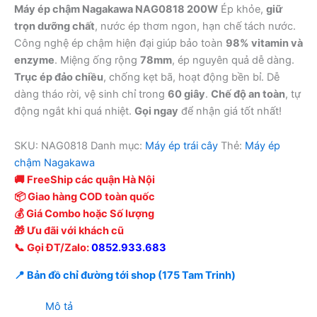
là:
tại
Máy ép chậm Nagakawa NAG0818 200W
Ép khỏe,
giữ
2.480.000 ₫.
là:
trọn dưỡng chất
, nước ép thơm ngon, hạn chế tách nước.
1.050.000 ₫.
Công nghệ ép chậm hiện đại giúp bảo toàn
98% vitamin và
enzyme
. Miệng ống rộng
78mm
, ép nguyên quả dễ dàng.
Trục ép đảo chiều
, chống kẹt bã, hoạt động bền bỉ. Dễ
dàng tháo rời, vệ sinh chỉ trong
60 giây
.
Chế độ an toàn
, tự
động ngắt khi quá nhiệt.
Gọi ngay
để nhận giá tốt nhất!
SKU:
NAG0818
Danh mục:
Máy ép trái cây
Thẻ:
Máy ép
chậm Nagakawa
🚚 FreeShip các quận Hà Nội
📦 Giao hàng COD toàn quốc
💰 Giá Combo hoặc Số lượng
🎁 Ưu đãi với khách cũ
📞 Gọi ĐT/Zalo:
0852.933.683
📍 Bản đồ chỉ đường tới shop (175 Tam Trinh)
Mô tả