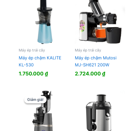
Máy ép trái cây
Máy ép trái cây
Máy ép chậm KALITE
Máy ép chậm Mutosi
KL-530
MJ-SH621 200W
1.750.000
₫
2.724.000
₫
Giảm giá!
Giảm giá!