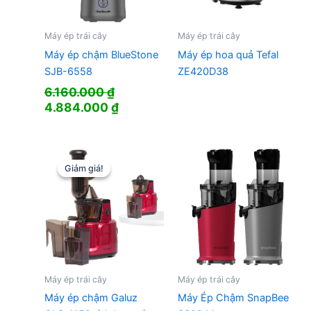
Máy ép trái cây
Máy ép trái cây
Máy ép chậm BlueStone
Máy ép hoa quả Tefal
SJB-6558
ZE420D38
6.160.000
₫
Giá
Giá
4.884.000
₫
gốc
hiện
là:
tại
6.160.000 ₫.
là:
4.884.000 ₫.
Giảm giá!
Giảm giá!
Máy ép trái cây
Máy ép trái cây
Máy ép chậm Galuz
Máy Ép Chậm SnapBee