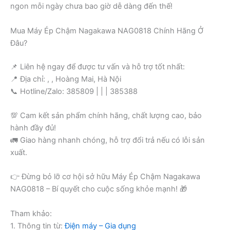
ngon mỗi ngày chưa bao giờ dễ dàng đến thế!
Mua Máy Ép Chậm Nagakawa NAG0818 Chính Hãng Ở
Đâu?
📌 Liên hệ ngay để được tư vấn và hỗ trợ tốt nhất:
📍 Địa chỉ: , , Hoàng Mai, Hà Nội
📞 Hotline/Zalo: 385809 | | | 385388
💯 Cam kết sản phẩm chính hãng, chất lượng cao, bảo
hành đầy đủ!
🚛 Giao hàng nhanh chóng, hỗ trợ đổi trả nếu có lỗi sản
xuất.
👉 Đừng bỏ lỡ cơ hội sở hữu Máy Ép Chậm Nagakawa
NAG0818 – Bí quyết cho cuộc sống khỏe mạnh! 🎁
Tham khảo:
1. Thông tin từ:
Điện máy – Gia dụng