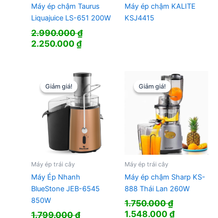
Máy ép chậm Taurus
Máy ép chậm KALITE
Liquajuice LS-651 200W
KSJ4415
2.990.000
₫
Giá
Giá
2.250.000
₫
gốc
hiện
là:
tại
2.990.000 ₫.
là:
2.250.000 ₫.
Giảm giá!
Giảm giá!
Giảm giá!
Giảm giá!
Máy ép trái cây
Máy ép trái cây
Máy Ép Nhanh
Máy ép chậm Sharp KS-
BlueStone JEB-6545
888 Thái Lan 260W
850W
1.750.000
₫
Giá
Giá
1.548.000
₫
1.799.000
₫