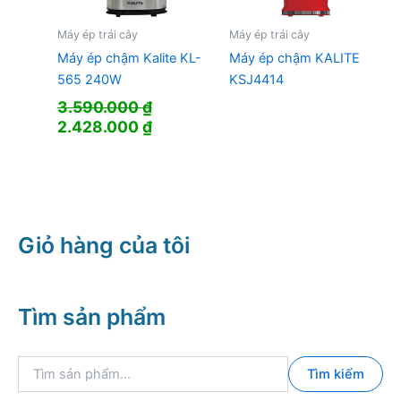
Máy ép trái cây
Máy ép trái cây
Máy ép chậm Kalite KL-
Máy ép chậm KALITE
565 240W
KSJ4414
3.590.000
₫
Giá
Giá
2.428.000
₫
gốc
hiện
là:
tại
3.590.000 ₫.
là:
2.428.000 ₫.
Giỏ hàng của tôi
Tìm sản phẩm
T
Tìm kiếm
ì
m