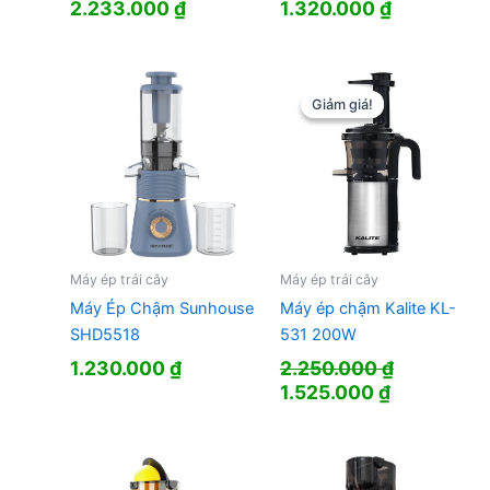
2.233.000
₫
1.320.000
₫
Giảm giá!
Giảm giá!
Máy ép trái cây
Máy ép trái cây
Máy Ép Chậm Sunhouse
Máy ép chậm Kalite KL-
SHD5518
531 200W
1.230.000
₫
2.250.000
₫
Giá
Giá
1.525.000
₫
gốc
hiện
là:
tại
2.250.000 ₫.
là:
1.525.000 