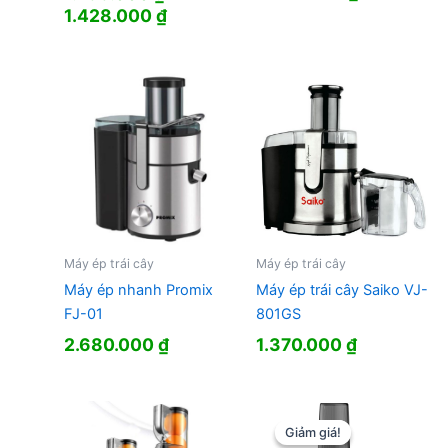
gốc
hiện
Giá
Giá
1.428.000
₫
là:
tại
gốc
hiện
1.750.000 ₫.
là:
là:
tại
1.548.000 
1.799.000 ₫.
là:
1.428.000 ₫.
Máy ép trái cây
Máy ép trái cây
Máy ép nhanh Promix
Máy ép trái cây Saiko VJ-
FJ-01
801GS
2.680.000
₫
1.370.000
₫
Giảm giá!
Giảm giá!