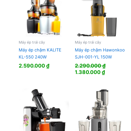
Máy ép trái cây
Máy ép trái cây
Máy ép chậm KALITE
Máy ép chậm Hawonkoo
KL-550 240W
SJH-001-YL 150W
2.590.000
₫
2.290.000
₫
Giá
Giá
1.380.000
₫
gốc
hiện
là:
tại
2.290.000 ₫.
là:
1.380.000 