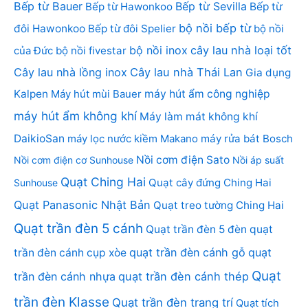
Bếp từ Bauer
Bếp từ Sevilla
Bếp từ Hawonkoo
Bếp từ
bộ nồi bếp từ
đôi Hawonkoo
Bếp từ đôi Spelier
bộ nồi
bộ nồi inox
cây lau nhà loại tốt
của Đức
bộ nồi fivestar
Cây lau nhà lồng inox
Cây lau nhà Thái Lan
Gia dụng
Kalpen
Máy hút mùi Bauer
máy hút ẩm công nghiệp
máy hút ẩm không khí
Máy làm mát không khí
DaikioSan
máy lọc nước kiềm Makano
máy rửa bát Bosch
Nồi cơm điện Sato
Nồi cơm điện cơ Sunhouse
Nồi áp suất
Quạt Ching Hai
Quạt cây đứng Ching Hai
Sunhouse
Quạt Panasonic Nhật Bản
Quạt treo tường Ching Hai
Quạt trần đèn 5 cánh
Quạt trần đèn 5 đèn
quạt
quạt trần đèn cánh gỗ
quạt
trần đèn cánh cụp xòe
Quạt
trần đèn cánh nhựa
quạt trần đèn cánh thép
trần đèn Klasse
Quạt trần đèn trang trí
Quạt tích