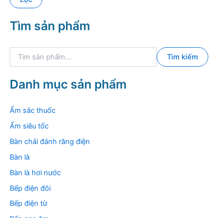
i
t
t
ố
Tìm sản phẩm
h
i
i
đ
ể
a
T
u
Tìm kiếm
ì
m
k
Danh mục sản phẩm
i
ế
m
Ấm sắc thuốc
:
Ấm siêu tốc
Bàn chải đánh răng điện
Bàn là
Bàn là hơi nước
Bếp điện đôi
Bếp điện từ