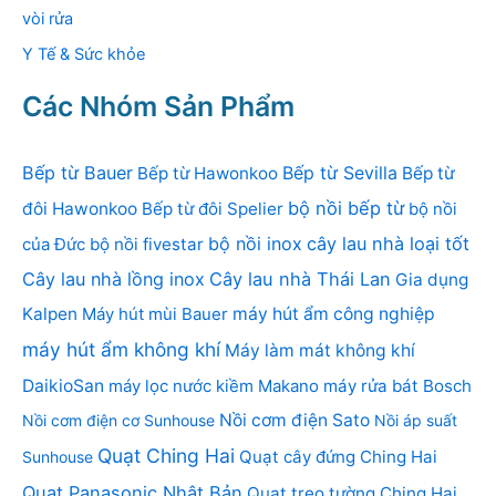
vòi rửa
Y Tế & Sức khỏe
Các Nhóm Sản Phẩm
Bếp từ Bauer
Bếp từ Sevilla
Bếp từ Hawonkoo
Bếp từ
bộ nồi bếp từ
đôi Hawonkoo
Bếp từ đôi Spelier
bộ nồi
bộ nồi inox
cây lau nhà loại tốt
của Đức
bộ nồi fivestar
Cây lau nhà lồng inox
Cây lau nhà Thái Lan
Gia dụng
Kalpen
Máy hút mùi Bauer
máy hút ẩm công nghiệp
máy hút ẩm không khí
Máy làm mát không khí
DaikioSan
máy lọc nước kiềm Makano
máy rửa bát Bosch
Nồi cơm điện Sato
Nồi cơm điện cơ Sunhouse
Nồi áp suất
Quạt Ching Hai
Quạt cây đứng Ching Hai
Sunhouse
Quạt Panasonic Nhật Bản
Quạt treo tường Ching Hai