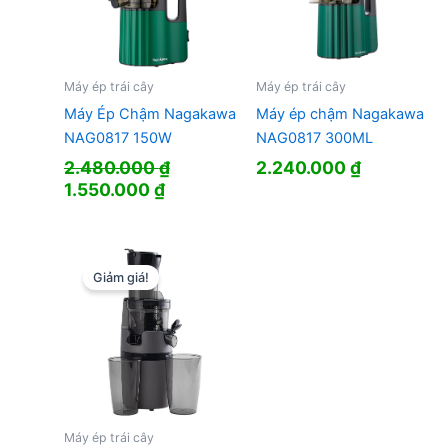
Máy ép trái cây
Máy ép trái cây
Máy Ép Chậm Nagakawa
Máy ép chậm Nagakawa
NAG0817 150W
NAG0817 300ML
2.480.000
₫
2.240.000
₫
Giá
Giá
1.550.000
₫
gốc
hiện
là:
tại
2.480.000 ₫.
là:
1.550.000 ₫.
Giảm giá!
Máy ép trái cây