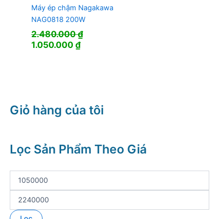
Máy ép chậm Nagakawa
NAG0818 200W
2.480.000
₫
Giá
Giá
1.050.000
₫
gốc
hiện
là:
tại
2.480.000 ₫.
là:
1.050.000 ₫.
Giỏ hàng của tôi
Lọc Sản Phẩm Theo Giá
G
i
á
G
t
i
ố
á
Lọc