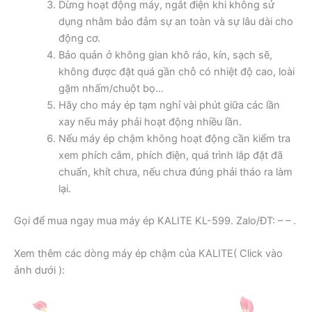
Dừng hoạt động máy, ngắt điện khi không sử
dụng nhằm bảo đảm sự an toàn và sự lâu dài cho
động cơ.
Bảo quản ở không gian khô ráo, kín, sạch sẽ,
không được đặt quá gần chỗ có nhiệt độ cao, loài
gặm nhấm/chuột bọ…
Hãy cho máy ép tạm nghỉ vài phút giữa các lần
xay nếu máy phải hoạt động nhiều lần.
Nếu máy ép chậm không hoạt động cần kiểm tra
xem phích cắm, phích điện, quá trình lắp đặt đã
chuẩn, khít chưa, nếu chưa đúng phải tháo ra làm
lại.
Gọi để mua ngay mua máy ép KALITE KL-599. Zalo/ĐT: – – .
Xem thêm các dòng máy ép chậm của KALITE( Click vào
ảnh dưới ):