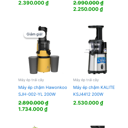
2.390.000
₫
2.990.000
₫
Giá
Giá
2.250.000
₫
gốc
hiện
là:
tại
2.990.000 ₫.
là:
2.250.000
Giảm giá!
Giảm giá!
Máy ép trái cây
Máy ép trái cây
Máy ép chậm Hawonkoo
Máy ép chậm KALITE
SJH-002-YL 200W
KSJ4412 200W
2.890.000
₫
2.530.000
₫
Giá
Giá
1.734.000
₫
gốc
hiện
là:
tại
2.890.000 ₫.
là: