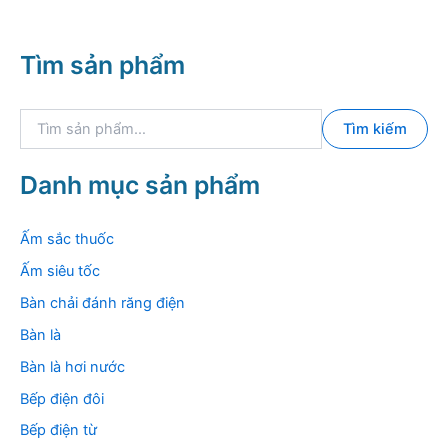
Tìm sản phẩm
T
Tìm kiếm
ì
m
k
Danh mục sản phẩm
i
ế
m
Ấm sắc thuốc
:
Ấm siêu tốc
Bàn chải đánh răng điện
Bàn là
Bàn là hơi nước
Bếp điện đôi
Bếp điện từ