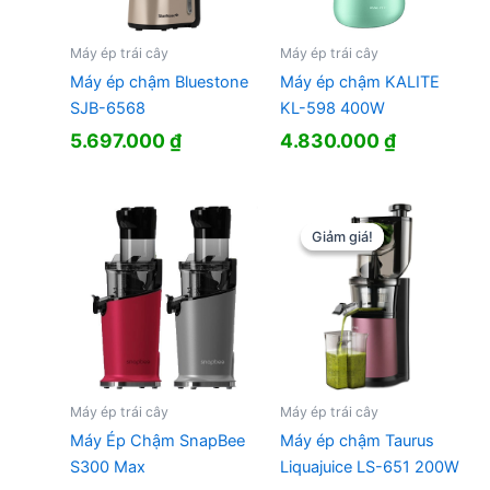
Máy ép trái cây
Máy ép trái cây
Máy ép chậm Bluestone
Máy ép chậm KALITE
SJB-6568
KL-598 400W
5.697.000
₫
4.830.000
₫
Giảm giá!
Giảm giá!
Máy ép trái cây
Máy ép trái cây
Máy Ép Chậm SnapBee
Máy ép chậm Taurus
S300 Max
Liquajuice LS-651 200W