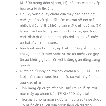
KL-599 mang đậm vị hơn, kiệt bã hơn các máy ép
hoa quả bình thường.
Chu kỳ vòng quay chậm của máy bên cạnh cơ
chế lực bóp vỡ giúp tối giảm ma sát sẽ tạo ra ít
nhiệt khi ép, vì thế không làm mất dinh dưỡng. Giữ
lại enzym bên trong rau củ và hoa quả, giữ được
chất dinh dưỡng cao hơn gấp đôi khi so với máy
ép trái cây bình thường.
Vận hành êm hơn máy ép bình thường. Âm thanh
khi vận hành ở mức 55dB vì thế tối thiểu việc gây
ồn ào không gây phiền với không gian riêng xung
quanh.
Nước ép từ máy ép trái cây chậm KALITE KL-599
ít bị phân tách nước hơn nhiều so với máy ép hoa
quả kiểu nhanh.
Tính năng ép được rất nhiều kiểu rau quả chỉ với
một máy ép chậm KALITE KL-599 này thôi.
Thời gian cho ra món nước tầm 30 giây ta sẽ được
1 ly nước ép rau củ quả ngon lành và đủ dinh