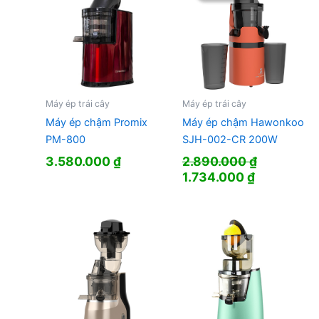
Máy ép trái cây
Máy ép trái cây
Máy ép chậm Promix
Máy ép chậm Hawonkoo
PM-800
SJH-002-CR 200W
3.580.000
₫
2.890.000
₫
Giá
Giá
1.734.000
₫
gốc
hiện
là:
tại
2.890.000 ₫.
là:
1.734.000 