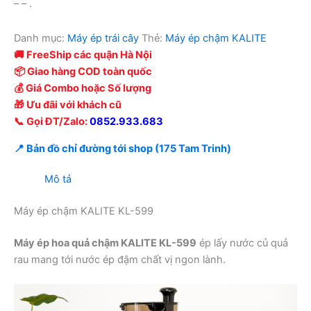
– – .
Danh mục:
Máy ép trái cây
Thẻ:
Máy ép chậm KALITE
🚚 FreeShip các quận Hà Nội
📦 Giao hàng COD toàn quốc
💰 Giá Combo hoặc Số lượng
🎁 Ưu đãi với khách cũ
📞 Gọi ĐT/Zalo:
0852.933.683
📍 Bản đồ chỉ đường tới shop (175 Tam Trinh)
Mô tả
Máy ép chậm KALITE KL-599
Máy ép hoa quả chậm KALITE KL-599
ép lấy nước củ quả
rau mang tới nước ép đậm chất vị ngon lành.