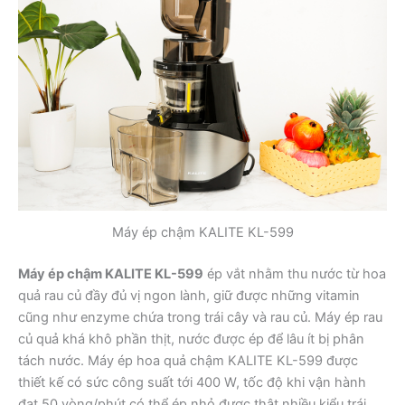
Máy ép chậm KALITE KL-599
Máy ép chậm KALITE KL-599
ép vắt nhằm thu nước từ hoa
quả rau củ đầy đủ vị ngon lành, giữ được những vitamin
cũng như enzyme chứa trong trái cây và rau củ. Máy ép rau
củ quả khá khô phần thịt, nước được ép để lâu ít bị phân
tách nước. Máy ép hoa quả chậm KALITE KL-599 được
thiết kế có sức công suất tới 400 W, tốc độ khi vận hành
đạt 50 vòng/phút có thể ép nhỏ được thật nhiều kiểu trái