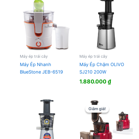
1.734.000 ₫.
Máy ép trái cây
Máy ép trái cây
Máy Ép Nhanh
Máy Ép Chậm OLIVO
BlueStone JEB-6519
SJ210 200W
1.880.000
₫
Giảm giá!
Giảm giá!