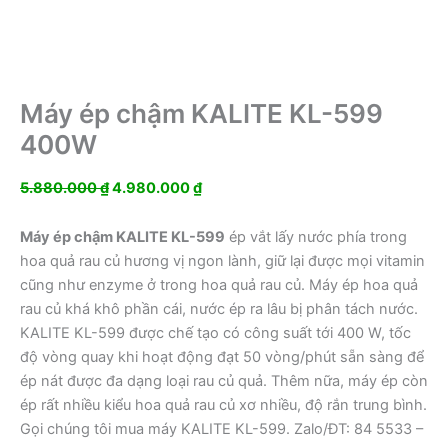
Máy ép chậm KALITE KL-599
400W
Giá
Giá
5.880.000
₫
4.980.000
₫
gốc
hiện
là:
tại
Máy ép chậm KALITE KL-599
ép vắt lấy nước phía trong
5.880.000 ₫.
là:
hoa quả rau củ hương vị ngon lành, giữ lại được mọi vitamin
4.980.000 ₫.
cũng như enzyme ở trong hoa quả rau củ. Máy ép hoa quả
rau củ khá khô phần cái, nước ép ra lâu bị phân tách nước.
KALITE KL-599 được chế tạo có công suất tới 400 W, tốc
độ vòng quay khi hoạt động đạt 50 vòng/phút sẵn sàng để
ép nát được đa dạng loại rau củ quả. Thêm nữa, máy ép còn
ép rất nhiều kiểu hoa quả rau củ xơ nhiều, độ rắn trung bình.
Gọi chúng tôi mua máy KALITE KL-599. Zalo/ĐT: 84 5533 –