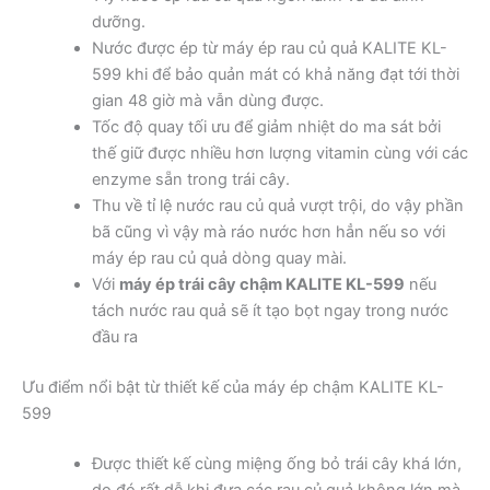
dưỡng.
Nước được ép từ máy ép rau củ quả KALITE KL-
599 khi để bảo quản mát có khả năng đạt tới thời
gian 48 giờ mà vẫn dùng được.
Tốc độ quay tối ưu để giảm nhiệt do ma sát bởi
thế giữ được nhiều hơn lượng vitamin cùng với các
enzyme sẵn trong trái cây.
Thu về tỉ lệ nước rau củ quả vượt trội, do vậy phần
bã cũng vì vậy mà ráo nước hơn hẳn nếu so với
máy ép rau củ quả dòng quay mài.
Với
máy ép trái cây chậm KALITE KL-599
nếu
tách nước rau quả sẽ ít tạo bọt ngay trong nước
đầu ra
Ưu điểm nổi bật từ thiết kế của máy ép chậm KALITE KL-
599
Được thiết kế cùng miệng ống bỏ trái cây khá lớn,
do đó rất dễ khi đưa các rau củ quả không lớn mà