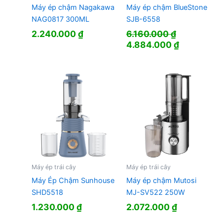
Máy ép chậm Nagakawa
Máy ép chậm BlueStone
NAG0817 300ML
SJB-6558
2.240.000
₫
6.160.000
₫
Giá
Giá
4.884.000
₫
gốc
hiện
là:
tại
6.160.000 ₫.
là:
4.884.000
Máy ép trái cây
Máy ép trái cây
Máy Ép Chậm Sunhouse
Máy ép chậm Mutosi
SHD5518
MJ-SV522 250W
1.230.000
₫
2.072.000
₫