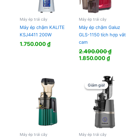
Máy ép trái cây
Máy ép trái cây
Máy ép chậm KALITE
Máy ép chậm Galuz
KSJ4411 200W
GLS-1150 tích hợp vắt
cam
1.750.000
₫
2.490.000
₫
Giá
Giá
1.850.000
₫
gốc
hiện
là:
tại
2.490.000 ₫.
là:
1.850.000 
Giảm giá!
Giảm giá!
Máy ép trái cây
Máy ép trái cây