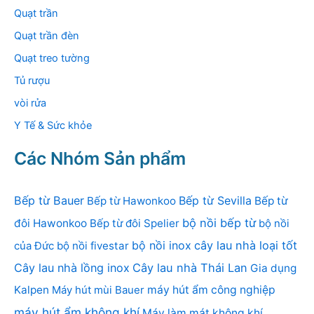
Quạt trần
Quạt trần đèn
Quạt treo tường
Tủ rượu
vòi rửa
Y Tế & Sức khỏe
Các Nhóm Sản phẩm
Bếp từ Bauer
Bếp từ Sevilla
Bếp từ Hawonkoo
Bếp từ
bộ nồi bếp từ
đôi Hawonkoo
Bếp từ đôi Spelier
bộ nồi
bộ nồi inox
cây lau nhà loại tốt
của Đức
bộ nồi fivestar
Cây lau nhà lồng inox
Cây lau nhà Thái Lan
Gia dụng
Kalpen
Máy hút mùi Bauer
máy hút ẩm công nghiệp
máy hút ẩm không khí
Máy làm mát không khí