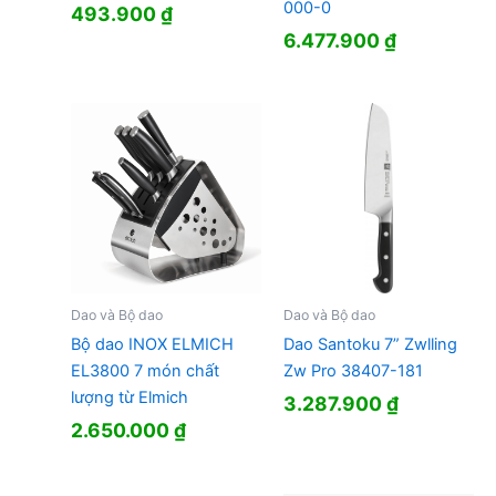
000-0
493.900
₫
6.477.900
₫
Dao và Bộ dao
Dao và Bộ dao
Bộ dao INOX ELMICH
Dao Santoku 7” Zwlling
EL3800 7 món chất
Zw Pro 38407-181
lượng từ Elmich
3.287.900
₫
2.650.000
₫