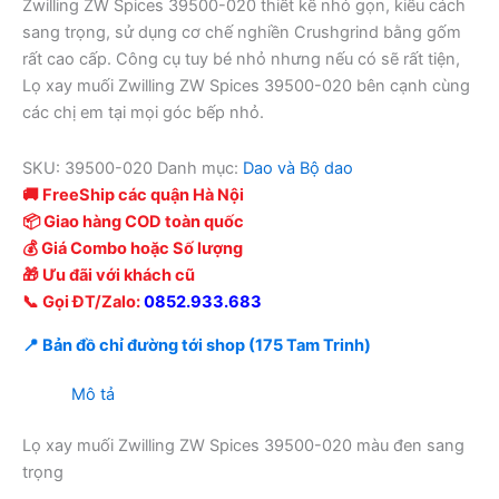
Zwilling ZW Spices 39500-020 thiết kế nhỏ gọn, kiểu cách
sang trọng, sử dụng cơ chế nghiền Crushgrind bằng gốm
rất cao cấp. Công cụ tuy bé nhỏ nhưng nếu có sẽ rất tiện,
Lọ xay muối Zwilling ZW Spices 39500-020 bên cạnh cùng
các chị em tại mọi góc bếp nhỏ.
SKU:
39500-020
Danh mục:
Dao và Bộ dao
🚚 FreeShip các quận Hà Nội
📦 Giao hàng COD toàn quốc
💰 Giá Combo hoặc Số lượng
🎁 Ưu đãi với khách cũ
📞 Gọi ĐT/Zalo:
0852.933.683
📍 Bản đồ chỉ đường tới shop (175 Tam Trinh)
Mô tả
Lọ xay muối Zwilling ZW Spices 39500-020 màu đen sang
trọng