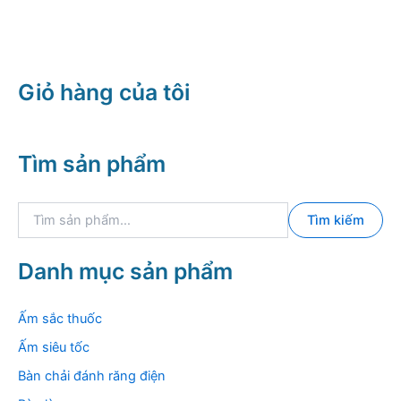
Giỏ hàng của tôi
Tìm sản phẩm
T
Tìm kiếm
ì
m
k
Danh mục sản phẩm
i
ế
m
Ấm sắc thuốc
:
Ấm siêu tốc
Bàn chải đánh răng điện