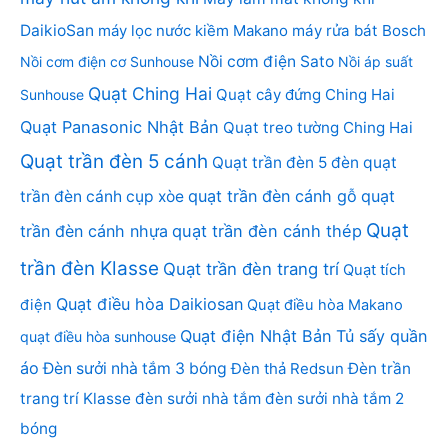
DaikioSan
máy lọc nước kiềm Makano
máy rửa bát Bosch
Nồi cơm điện Sato
Nồi cơm điện cơ Sunhouse
Nồi áp suất
Quạt Ching Hai
Quạt cây đứng Ching Hai
Sunhouse
Quạt Panasonic Nhật Bản
Quạt treo tường Ching Hai
Quạt trần đèn 5 cánh
Quạt trần đèn 5 đèn
quạt
quạt trần đèn cánh gỗ
quạt
trần đèn cánh cụp xòe
Quạt
trần đèn cánh nhựa
quạt trần đèn cánh thép
trần đèn Klasse
Quạt trần đèn trang trí
Quạt tích
Quạt điều hòa Daikiosan
điện
Quạt điều hòa Makano
Quạt điện Nhật Bản
Tủ sấy quần
quạt điều hòa sunhouse
áo
Đèn sưởi nhà tắm 3 bóng
Đèn thả Redsun
Đèn trần
trang trí Klasse
đèn sưởi nhà tắm
đèn sưởi nhà tắm 2
bóng