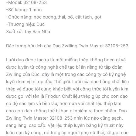
-Model: 32108-253
-Số lượng: 1 món
-Chức năng: nóc xương,thái, bổ, cắt tách, gọt
-Thương hiệu: Đức
Xuất xứ: Tây Ban Nha
Đặc trưng hữu ích của Dao Zwilling Twin Master 32108-253
Lưỡi dao được tạo ra từ một miếng thép không hoen gỉ và
được luyện từ công nghệ chế tạo bí ẩn riêng từ tập đoàn
Zwilling của Đức, đây là một trong các công ty có kỹ nghệ
luyện kim vị trí top đầu Thế giới. Lưỡi của dao bằng chất liệu
thép và được tôi cứng khác biệt với công thức tôi luyện kim
được gọi với tên là Friodur. Chất liệu thép giúp cho con dao
có độ sắc lẹm và bền lâu, hơn nữa với chất liệu thép làm
cho con dao không thể bị han gỉ nhiễm ra thực phẩm. Dao
Zwilling Twin Master 32108-253 nhìn lúc nào cũng sạch,
sáng láng, cao cấp. Vật liệu thép luyện bằng kỹ thuật này
luôn cực kỳ cứng, nó trợ giúp người phụ nữ thái,cắt,gọt các