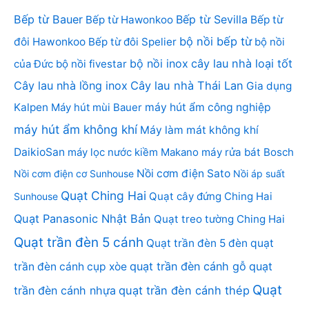
Bếp từ Bauer
Bếp từ Sevilla
Bếp từ Hawonkoo
Bếp từ
bộ nồi bếp từ
đôi Hawonkoo
Bếp từ đôi Spelier
bộ nồi
bộ nồi inox
cây lau nhà loại tốt
của Đức
bộ nồi fivestar
Cây lau nhà lồng inox
Cây lau nhà Thái Lan
Gia dụng
Kalpen
Máy hút mùi Bauer
máy hút ẩm công nghiệp
máy hút ẩm không khí
Máy làm mát không khí
DaikioSan
máy lọc nước kiềm Makano
máy rửa bát Bosch
Nồi cơm điện Sato
Nồi cơm điện cơ Sunhouse
Nồi áp suất
Quạt Ching Hai
Quạt cây đứng Ching Hai
Sunhouse
Quạt Panasonic Nhật Bản
Quạt treo tường Ching Hai
Quạt trần đèn 5 cánh
Quạt trần đèn 5 đèn
quạt
quạt trần đèn cánh gỗ
quạt
trần đèn cánh cụp xòe
Quạt
trần đèn cánh nhựa
quạt trần đèn cánh thép