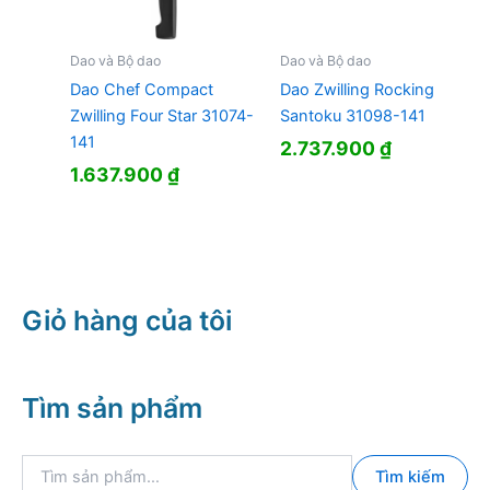
Dao và Bộ dao
Dao và Bộ dao
Dao Chef Compact
Dao Zwilling Rocking
Zwilling Four Star 31074-
Santoku 31098-141
141
2.737.900
₫
1.637.900
₫
Giỏ hàng của tôi
Tìm sản phẩm
T
Tìm kiếm
ì