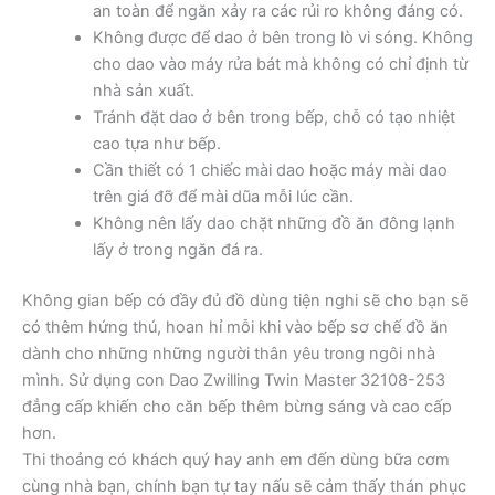
an toàn để ngăn xảy ra các rủi ro không đáng có.
Không được để dao ở bên trong lò vi sóng. Không
cho dao vào máy rửa bát mà không có chỉ định từ
nhà sản xuất.
Tránh đặt dao ở bên trong bếp, chỗ có tạo nhiệt
cao tựa như bếp.
Cần thiết có 1 chiếc mài dao hoặc máy mài dao
trên giá đỡ để mài dũa mỗi lúc cần.
Không nên lấy dao chặt những đồ ăn đông lạnh
lấy ở trong ngăn đá ra.
Không gian bếp có đầy đủ đồ dùng tiện nghi sẽ cho bạn sẽ
có thêm hứng thú, hoan hỉ mỗi khi vào bếp sơ chế đồ ăn
dành cho những những người thân yêu trong ngôi nhà
mình. Sử dụng con Dao Zwilling Twin Master 32108-253
đẳng cấp khiến cho căn bếp thêm bừng sáng và cao cấp
hơn.
Thi thoảng có khách quý hay anh em đến dùng bữa cơm
cùng nhà bạn, chính bạn tự tay nấu sẽ cảm thấy thán phục