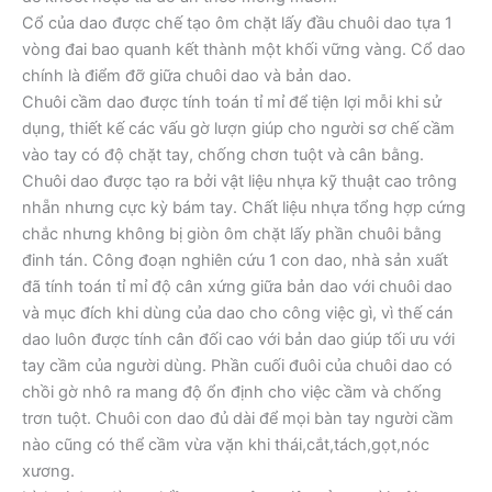
Cổ của dao được chế tạo ôm chặt lấy đầu chuôi dao tựa 1
vòng đai bao quanh kết thành một khối vững vàng. Cổ dao
chính là điểm đỡ giữa chuôi dao và bản dao.
Chuôi cầm dao được tính toán tỉ mỉ để tiện lợi mỗi khi sử
dụng, thiết kế các vấu gờ lượn giúp cho người sơ chế cầm
vào tay có độ chặt tay, chống chơn tuột và cân bằng.
Chuôi dao được tạo ra bởi vật liệu nhựa kỹ thuật cao trông
nhẵn nhưng cực kỳ bám tay. Chất liệu nhựa tổng hợp cứng
chắc nhưng không bị giòn ôm chặt lấy phần chuôi bằng
đinh tán. Công đoạn nghiên cứu 1 con dao, nhà sản xuất
đã tính toán tỉ mỉ độ cân xứng giữa bản dao với chuôi dao
và mục đích khi dùng của dao cho công việc gì, vì thế cán
dao luôn được tính cân đối cao với bản dao giúp tối ưu với
tay cầm của người dùng. Phần cuối đuôi của chuôi dao có
chồi gờ nhô ra mang độ ổn định cho việc cầm và chống
trơn tuột. Chuôi con dao đủ dài để mọi bàn tay người cầm
nào cũng có thể cầm vừa vặn khi thái,cắt,tách,gọt,nóc
xương.