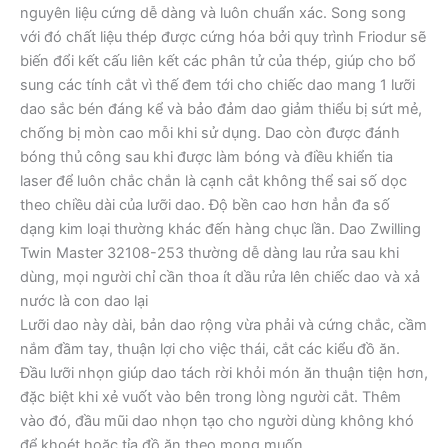
nguyên liệu cứng dễ dàng và luôn chuẩn xác. Song song
với đó chất liệu thép được cứng hóa bởi quy trình Friodur sẽ
biến đổi kết cấu liên kết các phân tử của thép, giúp cho bổ
sung các tính cắt vì thế đem tới cho chiếc dao mang 1 lưỡi
dao sắc bén đáng kể và bảo đảm dao giảm thiểu bị sứt mẻ,
chống bị mòn cao mỗi khi sử dụng. Dao còn được đánh
bóng thủ công sau khi được làm bóng và điều khiển tia
laser để luôn chắc chắn là cạnh cắt không thể sai số dọc
theo chiều dài của lưỡi dao. Độ bền cao hơn hẳn đa số
dạng kim loại thường khác đến hàng chục lần. Dao Zwilling
Twin Master 32108-253 thường dễ dàng lau rửa sau khi
dùng, mọi người chỉ cần thoa ít dầu rửa lên chiếc dao và xả
nước là con dao lại
Lưỡi dao này dài, bản dao rộng vừa phải và cứng chắc, cầm
nắm đầm tay, thuận lợi cho việc thái, cắt các kiểu đồ ăn.
Đầu lưỡi nhọn giúp dao tách rời khỏi món ăn thuận tiện hơn,
đặc biệt khi xẻ vuốt vào bên trong lòng người cắt. Thêm
vào đó, đầu mũi dao nhọn tạo cho người dùng không khó
để khoét hoặc tỉa đồ ăn theo mong muốn.