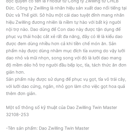
độc quyền có tên là Friodur từ Công ty Zwilling từ CHLB
Đức. Công ty Zwilling là nhãn hiệu sản xuất dao nổi tiếng tại
Đức và Thế giới. Sở hữu một cái dao tuyệt đỉnh mang nhãn
hiệu Zwilling đương nhiên là niềm tự hào với bất kỳ người
nội trợ nào. Dao dùng để Con dao này được tận dụng để
phục vụ thái hoặc cắt xẻ rất đa năng, đây có lẽ là kiểu dao
được đem dùng nhiều hơn cả khi tiền chế món ăn. Sản
phẩm này được dùng nhằm mục đích tỉa xương do vậy lưỡi
dao nhỏ và mũi nhọn, song song với đó là lưỡi dao mang
độ mềm dẻo hỗ trợ người đầu bếp lọc, tỉa, tách thức ăn đơn
giản hơn.
Sản phẩm này được sử dụng để phục vụ gọt, tỉa vỏ trái cây,
với lưỡi dao cứng, ngắn, nhỏ gọn làm cho việc gọt hoa quả
thêm đơn giản.
Một số thông số kỹ thuật của Dao Zwilling Twin Master
32108-253
-Tên sản phẩm: Dao Zwilling Twin Master