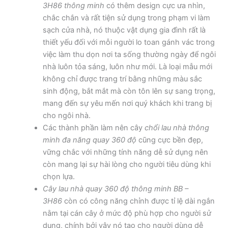
3H86 thông minh
có thêm design cực ưa nhìn,
chắc chắn và rất tiện sử dụng trong phạm vi làm
sạch cửa nhà, nó thuộc vật dụng gia đình rất là
thiết yếu đối với mỗi người lo toan gánh vác trong
việc làm thu dọn nơi ta sống thường ngày để ngôi
nhà luôn tỏa sáng, luôn như mới. Là loại mẫu mới
không chỉ được trang trí bằng những màu sắc
sinh động, bắt mắt mà còn tôn lên sự sang trọng,
mang đến sự yêu mến nơi quý khách khi trang bị
cho ngôi nhà.
Các thành phần làm nên cây
chổi lau nhà thông
minh đa năng quay 360 độ
cũng cực bền đẹp,
vững chắc với những tính năng dễ sử dụng nên
còn mang lại sự hài lòng cho người tiêu dùng khi
chọn lựa.
Cây lau nhà quay 360 độ thông minh BB –
3H86
còn có công năng chỉnh được tỉ lệ dài ngắn
nằm tại cán cây ở mức độ phù hợp cho người sử
dụng, chính bởi vậy nó tạo cho người dùng dễ