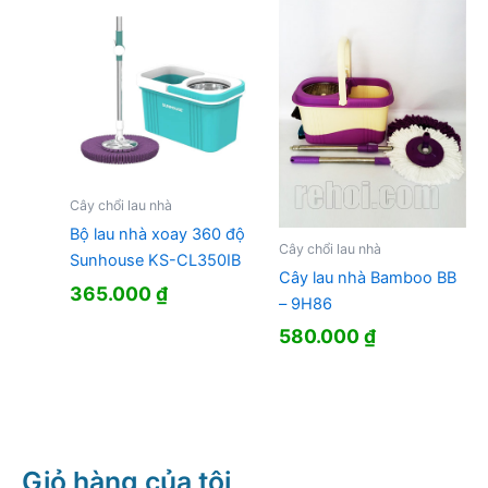
Cây chổi lau nhà
Bộ lau nhà xoay 360 độ
Cây chổi lau nhà
Sunhouse KS-CL350IB
Cây lau nhà Bamboo BB
365.000
₫
– 9H86
580.000
₫
Giỏ hàng của tôi