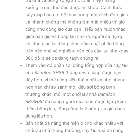
lau nhà và bông xong ấn 2 chân nhẹ nhàng
xuống là mọi thứ đều được ăn khớp. Cách thức
này giúp bạn có thể thay bông một cách đơn giản
và nhanh chóng mà không làm mất nhiều thì giờ
cũng như công lao của bạn. Nếu bạn muốn tháo
giữa bàn giữ và bông lau nhà ra, người sử dụng
chỉ đơn giản là: dùng chân dẫm chặt phần bông
trên nền nhà và nghiêng cán của cây lau nhà xoay
360 độ là sẽ dễ dàng tách chúng ra
Thêm vào đó phần sợi bông tổng hợp của
cây lau
nhà BamBoo 3H86 thông minh
cũng được bện
dầy hơn, vì thế cũng siêu thấm hút và nhẹ nhàng
hơn hẳn khi so sánh mọi kiểu sợi bông bình
thường khác, mỗi một
chổi lau nhà BamBoo
BB/3H86
đa năng người mua còn được tặng kèm
thêm bông lau, tổng cộng là 2 bông lau giúp bạn
dùng lâu hơn.
Bản chất đa năng thể hiện ở chỗ khác nhiều với
chổi lau nhà thông thường,
cây lau nhà
đa năng