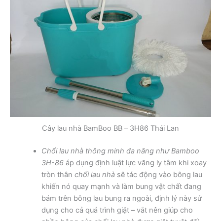
Cây lau nhà BamBoo BB – 3H86 Thái Lan
Chổi lau nhà thông minh đa năng như Bamboo
3H-86
áp dụng định luật lực văng ly tâm khi xoay
tròn thân
chổi lau nhà
sẽ tác động vào bông lau
khiến nó quay mạnh và làm bung vật chất đang
bám trên bông lau bung ra ngoài, định lý này sử
dụng cho cả quá trình giặt – vắt nên giúp cho