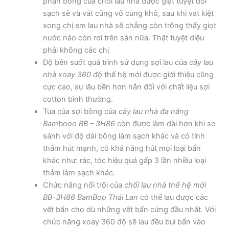
phần bông của chổi lau nhà được giặt tuyệt đối
sạch sẽ và vắt cũng vô cùng khô, sau khi vắt kiệt
xong chị em lau nhà sẽ chẳng còn trông thấy giọt
nước nào còn rơi trên sàn nữa. Thật tuyệt diệu
phải không các chị
Độ bền suốt quá trình sử dụng sợi lau của
cây lau
nhà xoay 360 độ
thế hệ mới được giới thiệu cũng
cực cao, sự lâu bền hơn hẳn đối với chất liệu sợi
cotton bình thường.
Tua của sợi bông của
cây lau nhà đa năng
Bambooo BB – 3H86
còn được làm dài hơn khi so
sánh với độ dài bông làm sạch khác và có tính
thấm hút mạnh, có khả năng hút mọi loại bẩn
khác như: rác, tóc hiệu quả gấp 3 lần nhiều loại
thảm làm sạch khác.
Chức năng nổi trội của
chổi lau nhà thế hệ mới
BB-3H86 BamBoo Thái Lan
có thể lau được các
vết bẩn cho dù những vết bẩn cứng đầu nhất. Với
chức năng xoay 360 độ sẽ lau đều bụi bẩn vào