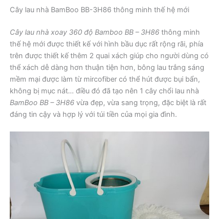
Cây lau nhà BamBoo BB-3H86 thông minh thế hệ mới
Cây lau nhà xoay 360 độ Bamboo BB – 3H86
thông minh
thế hệ mới được thiết kế với hình bầu dục rất rộng rãi, phía
trên được thiết kế thêm 2 quai xách giúp cho người dùng có
thể xách dễ dàng hơn thuận tiện hơn, bông lau trắng sáng
mềm mại được làm từ mircofiber có thể hút được bụi bẩn,
không bị mục nát… điều đó đã tạo nên 1 cây chổi lau nhà
BamBoo BB – 3H86
vừa đẹp, vừa sang trọng, đặc biệt là rất
đáng tin cậy và hợp lý với túi tiền của mọi gia đình.