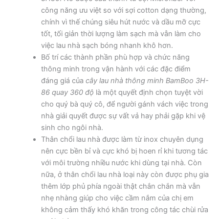
công năng ưu việt so với sợi cotton dạng thường,
chính vì thế chúng siêu hút nước và dầu mỡ cực
tốt, tối giản thời lượng làm sạch mà vẫn làm cho
việc lau nhà sạch bóng nhanh khô hơn.
Bố trí các thành phần phù hợp và chức năng
thông minh trong vận hành với các đặc điểm
đáng giá của
cây lau nhà thông minh BamBoo 3H-
86 quay 360 độ
là một quyết định chọn tuyệt vời
cho quý bà quý cô, để người gánh vách việc trong
nhà giải quyết được sự vất vả hay phải gặp khi vệ
sinh cho ngôi nhà.
Thân chổi lau nhà được làm từ inox chuyên dụng
nên cực bền bỉ và cực khó bị hoen rỉ khi tương tác
với môi trường nhiều nước khi dùng tại nhà. Còn
nữa, ở thân chổi lau nhà loại này còn được phụ gia
thêm lớp phủ phía ngoài thật chắn chắn mà vẫn
nhẹ nhàng giúp cho việc cầm nắm của chị em
không cảm thấy khó khăn trong công tác chùi rửa