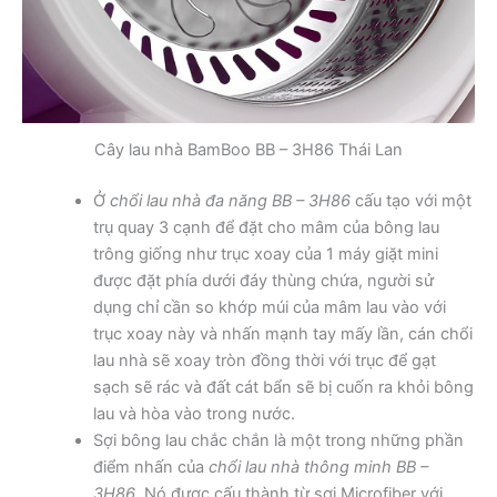
Cây lau nhà BamBoo BB – 3H86 Thái Lan
Ở
chổi lau nhà đa năng BB – 3H86
cấu tạo với một
trụ quay 3 cạnh để đặt cho mâm của bông lau
trông giống như trục xoay của 1 máy giặt mini
được đặt phía dưới đáy thùng chứa, người sử
dụng chỉ cần so khớp múi của mâm lau vào với
trục xoay này và nhấn mạnh tay mấy lần, cán chổi
lau nhà sẽ xoay tròn đồng thời với trục để gạt
sạch sẽ rác và đất cát bẩn sẽ bị cuốn ra khỏi bông
lau và hòa vào trong nước.
Sợi bông lau chắc chắn là một trong những phần
điểm nhấn của
chổi lau nhà thông minh BB –
3H86
. Nó được cấu thành từ sợi Microfiber với