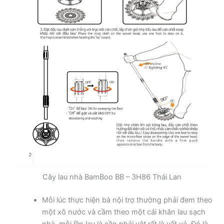
Cây lau nhà BamBoo BB – 3H86 Thái Lan
Mỗi lúc thực hiện bà nội trợ thường phải đem theo
một xô nước và cầm theo một cái khăn lau sạch
nhà, mỗi lần lau là cần phải vắt rất là vất vả. Đó là