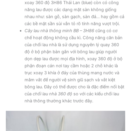
xoay 360 độ 3H86 Thái Lan (blue) còn có công
năng lau được các dạng mặt sàn không giống
nhau như: sàn gỗ, sàn gạch, sàn đá… hay gồm cả
các bề mặt sần sùi vẫn tỏ rõ tính năng vượt trội.
Cây lau nhà thông minh BB – 3H86
cũng có cơ
chế hoạt động không cầu kì. Công năng căn bản
của chổi lau nhà là sử dụng nguyên lý quay 360
độ ở bộ phận bàn gắn với bông lau giúp người
dọn dẹp lau được mọi địa hình, xoay 360 độ ở bộ
phận đoạn cán nơi tay cầm hoặc 2 chỗ khác là
trục xoay 3 khía ở đáy của thùng mang nước và
mâm vắt để người vệ sinh giũ sạch và vắt kiệt
bông lau. Đây có thể được cho là đặc điểm nổi bật
của
chổi lau nhà 360 độ
so với các kiểu chổi lau
nhà thông thường khác trước đây.