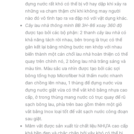
đựng nước rất khó có thể bị vỡ hay dập khi xảy ra
những va chạm thậm chí khi không may người
nào đó vô tình tạo ra va đập nó với vật dụng khác.
Cây lau nhà thông minh BB 3H-86 xoay 360 độ
được tạo bởi các bộ phận: 2 thanh
cây lau nhà
có
khả năng tách rời nhau, bên trong là trục có thể
gắn kết lại bằng những bước ren khớp với nhau
biến thành một cán
chổi lau nhà
hoàn thiện có thể
quay trên chính nó, 2 bông lau nhà trắng sáng và
màu tím. Màu sắc ưa nhìn được tạo bởi các sợi
bông tổng hợp Microfiber hút thấm nước nhanh
đan chồng lên nhau, 1 thùng để đựng nước vừa
đựng nước giặt vừa có thể vắt khô bằng nhựa cao
cấp, ở trong thùng mang nước có trục quay để rũ
sạch bông lau, phía trên bao gồm thêm một giỏ
vắt bằng Inox loại tốt để vắt sạch nước công đoạn
sau giặt.
Mâm vắt được sản xuất từ chất liệu NHỰA cao cấp
khá bền đẹp và chắc chắn bởi vậy khó có thể bị