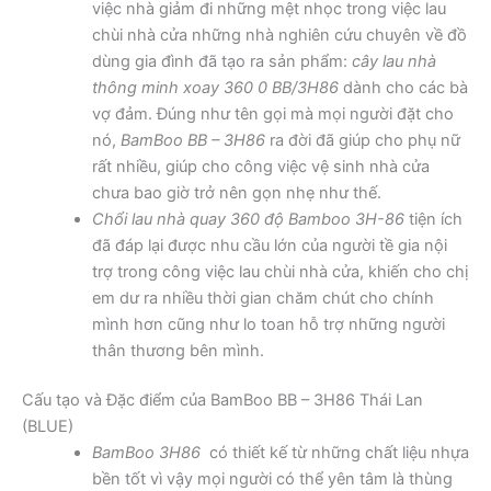
việc nhà giảm đi những mệt nhọc trong việc lau
chùi nhà cửa những nhà nghiên cứu chuyên về đồ
dùng gia đình đã tạo ra sản phẩm:
cây lau nhà
thông minh xoay 360 0 BB/3H86
dành cho các bà
vợ đảm. Đúng như tên gọi mà mọi người đặt cho
nó,
BamBoo BB – 3H86
ra đời đã giúp cho phụ nữ
rất nhiều, giúp cho công việc vệ sinh nhà cửa
chưa bao giờ trở nên gọn nhẹ như thế.
Chổi lau nhà quay 360 độ Bamboo 3H-86
tiện ích
đã đáp lại được nhu cầu lớn của người tề gia nội
trợ trong công việc lau chùi nhà cửa, khiến cho chị
em dư ra nhiều thời gian chăm chút cho chính
mình hơn cũng như lo toan hỗ trợ những người
thân thương bên mình.
Cấu tạo và Đặc điểm của BamBoo BB – 3H86 Thái Lan
(BLUE)
BamBoo 3H86
có thiết kế từ những chất liệu nhựa
bền tốt vì vậy mọi người có thể yên tâm là thùng