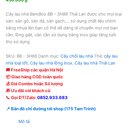
Cây lau nhà BamBoo BB – 3H86 Thái Lan
được cho mọi loại
sàn: sàn gỗ, sàn đá, sàn gạch,… sử dụng chất liệu chính
bằng nhựa lên bạn có thể dễ dàng di chuyển mọi nơi bạn
cần, lồng giặt, cán cần sử dụng bằng inox giúp tăng tuổi
thọ sử dụng.
SKU:
BB - 3H86
Danh mục:
Cây chổi lau nhà
Thẻ:
cây lau
nhà loại tốt
,
Cây lau nhà lồng inox
,
Cây lau nhà Thái Lan
🚚 FreeShip các quận Hà Nội
📦 Giao hàng COD toàn quốc
💰 Giá Combo hoặc Số lượng
🎁 Ưu đãi với khách cũ
📞 Gọi ĐT/Zalo:
0852.933.683
📍 Bản đồ chỉ đường tới shop (175 Tam Trinh)
Mô tả