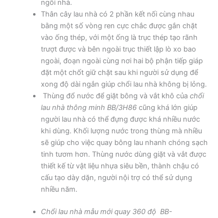
ngôi nhà.
Thân cây lau nhà có 2 phần kết nối cùng nhau
bằng một số vòng ren cực chắc được gắn chặt
vào ống thép, với một ống là trục thép tạo rãnh
trượt được và bên ngoài trục thiết lập lò xo bao
ngoài, đoạn ngoài cùng nơi hai bộ phận tiếp giáp
đặt một chốt giữ chặt sau khi người sử dụng để
xong độ dài ngắn giúp chổi lau nhà không bị lỏng.
Thùng đổ nước để giặt bông và vắt khô của
chổi
lau nhà thông minh BB/3H86
cũng khá lớn giúp
người lau nhà có thể đựng được khá nhiều nước
khi dùng. Khối lượng nước trong thùng mà nhiều
sẽ giúp cho việc quay bông lau nhanh chóng sạch
tinh tươm hơn. Thùng nước dùng giặt và vắt được
thiết kế từ vật liệu nhựa siêu bền, thành chậu có
cấu tạo dày dặn, người nội trợ có thể sử dụng
nhiều năm.
Chổi lau nhà mẫu mới quay 360 độ BB-