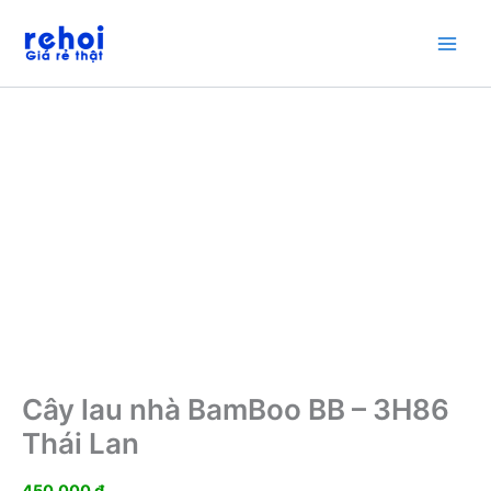
Nhảy
tới
nội
dung
Cây lau nhà BamBoo BB – 3H86
Thái Lan
450.000
₫