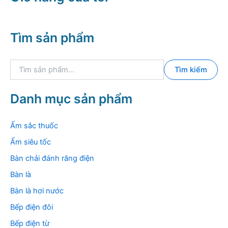
Tìm sản phẩm
T
Tìm kiếm
ì
m
k
Danh mục sản phẩm
i
ế
m
Ấm sắc thuốc
:
Ấm siêu tốc
Bàn chải đánh răng điện
Bàn là
Bàn là hơi nước
Bếp điện đôi
Bếp điện từ