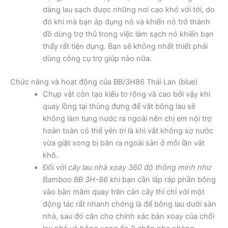
dàng lau sạch được những nơi cao khó với tới, do
đó khi mà bạn áp dụng nó và khiến nó trở thành
đồ dùng trợ thủ trong việc làm sạch nó khiến bạn
thấy rất tiện dụng. Bạn sẽ không nhất thiết phải
dùng công cụ trợ giúp nào nữa.
Chức năng và hoạt động của BB/3H86 Thái Lan (blue)
Chụp vắt còn tạo kiểu to rộng và cao bởi vậy khi
quay lồng tại thùng đựng để vắt bông lau sẽ
không làm tung nước ra ngoài nên chị em nội trợ
hoàn toàn có thể yên trí là khi vắt không sợ nước
vừa giặt xong bị bắn ra ngoài sàn ở mỗi lần vắt
khô.
Đối với
cây lau nhà xoay 360 độ thông minh như
Bamboo BB 3H-86
khi bạn cần lắp ráp phần bông
vào bàn mâm quay trên cán cây thì chỉ với một
động tác rất nhanh chóng là để bông lau dưới sàn
nhà, sau đó căn cho chính xác bàn xoay của chổi