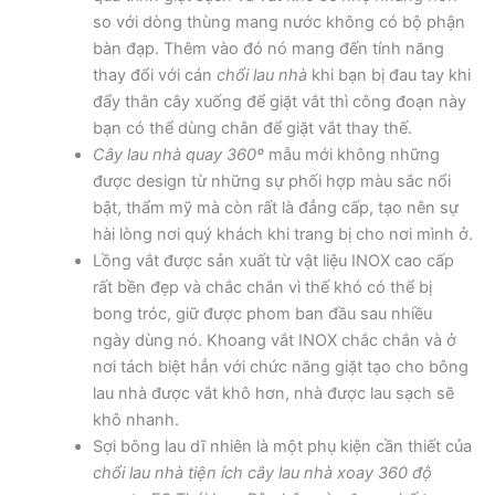
so với dòng thùng mang nước không có bộ phận
bàn đạp. Thêm vào đó nó mang đến tính năng
thay đổi với cán
chổi lau nhà
khi bạn bị đau tay khi
đẩy thân cây xuống để giặt vắt thì công đoạn này
bạn có thể dùng chân để giặt vắt thay thế.
Cây lau nhà quay 360º
mẫu mới không những
được design từ những sự phối hợp màu sắc nổi
bật, thẩm mỹ mà còn rất là đẳng cấp, tạo nên sự
hài lòng nơi quý khách khi trang bị cho nơi mình ở.
Lồng vắt được sản xuất từ vật liệu INOX cao cấp
rất bền đẹp và chắc chắn vì thế khó có thể bị
bong tróc, giữ được phom ban đầu sau nhiều
ngày dùng nó. Khoang vắt INOX chắc chắn và ở
nơi tách biệt hẳn với chức năng giặt tạo cho bông
lau nhà được vắt khô hơn, nhà được lau sạch sẽ
khô nhanh.
Sợi bông lau dĩ nhiên là một phụ kiện cần thiết của
chổi lau nhà
tiện ích cây lau nhà xoay 360 độ