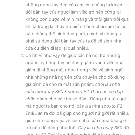
những ngón tay đẹp của chị em chúng ta khiến
đôi bàn tay của người làm việc trở nên cứng lại
không còn được vẻ mịn màng và thời gian trôi qua
khi ta trông lại thấy nó biến thành chai sạm từ lúc
nào chẳng thể hình dung nổi, chính vì chúng ta
phải sử dụng đôi bàn tay của ta để vệ sinh nhà
cửa cứ diễn đi lặp lại quá nhiều.
Chính vì như vậy để giúp các bà nội trợ những
người tay bồng tay bế đang gánh vách việc nhà
giảm đi những mệt nhọc trong việc vệ sinh ngôi
nhà những nhà nghiên cứu chuyên cho đồ dùng
gia đình đã cho ra mắt sản phẩm:
chổi lau nhà
mẫu mới xoay 360 º sooxto F2 Thái Lan có đạp
chân
dành cho các bà vợ đảm. Đúng như tên gọi
mà người ta ban cho nó,
cây lau nhà sooxto F2
Thái Lan
ra đời đã giúp cho người nữ giới rất nhiều,
giúp cho công việc vệ sinh nhà cửa chưa bao giờ
trở nên dễ dàng như thế.
Cây lau nhà quay 360 độ