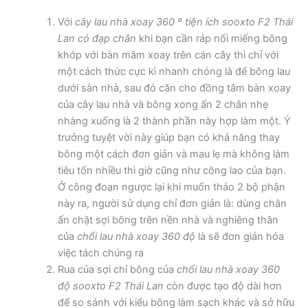
Với
cây lau nhà xoay 360 º tiện ích sooxto F2 Thái
Lan có đạp chân
khi bạn cần ráp nối miếng bông
khớp với bàn mâm xoay trên cán cây thì chỉ với
một cách thức cực kì nhanh chóng là để bông lau
dưới sàn nhà, sau đó căn cho đồng tâm bàn xoay
của cây lau nhà và bông xong ấn 2 chân nhẹ
nhàng xuống là 2 thành phần này hợp làm một. Ý
trưởng tuyệt vời này giúp bạn có khả năng thay
bông một cách đơn giản và mau lẹ mà không làm
tiêu tốn nhiều thì giờ cũng như công lao của bạn.
Ở công đoạn ngược lại khi muốn tháo 2 bộ phận
này ra, người sử dụng chỉ đơn giản là: dùng chân
ấn chặt sợi bông trên nền nhà và nghiêng thân
của
chổi lau nhà xoay 360 độ
là sẽ đơn giản hóa
việc tách chúng ra
Rua của sợi chỉ bông của
chổi lau nhà xoay 360
độ sooxto F2 Thái Lan
còn được tạo độ dài hơn
để so sánh với kiểu bông làm sạch khác và sở hữu