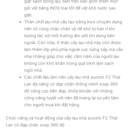
giặt sạch bông lau, bên trên bao gồm thêm một
giỏ vắt bằng INOX loại tốt để vắt khô nước sau
giặt.
Thân
chổi lau nhà
cấu tạo bằng inox chuyên dụng
nên vô cùng chắc chắn và rất khó bị han rỉ khi
tương tác với môi trường ẩm ướt khi dùng bên
ngoài. Còn nữa, ở thân
cây lau nhà
này còn được
làm thêm lớp phủ phía ngoài cực cứng cáp mà vẫn
nhẹ nhàng giúp cho việc cầm nắm của người lau
không còn khó khăn trong quá trình làm sạch
ngôi nhà.
Các chất liệu làm nên
cây lau nhà sooxto F2 Thái
Lan đa năng có đạp chân thông minh xoay 360
độ
cũng cực bền đẹp, khỏe khoắn với những
công năng tuyệt vời nên đã mang lại sự yên tâm
cho người mua khi đặt hàng.
Chức năng và hoạt động của cây lau nhà sooxto F2 Thái
Lan có đạp chân xoay 360 độ