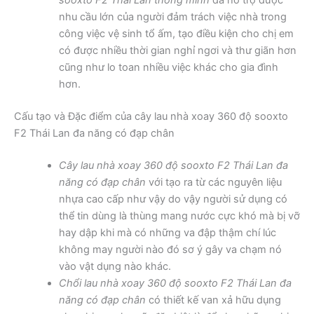
sooxto F2 Thái Lan thông minh
đã hỗ trợ được
nhu cầu lớn của người đảm trách việc nhà trong
công việc vệ sinh tổ ấm, tạo điều kiện cho chị em
có được nhiều thời gian nghỉ ngơi và thư giãn hơn
cũng như lo toan nhiều việc khác cho gia đình
hơn.
Cấu tạo và Đặc điểm của cây lau nhà xoay 360 độ sooxto
F2 Thái Lan đa năng có đạp chân
Cây lau nhà xoay 360 độ sooxto F2 Thái Lan đa
năng có đạp chân
với tạo ra từ các nguyên liệu
nhựa cao cấp như vậy do vậy người sử dụng có
thể tin dùng là thùng mang nước cực khó mà bị vỡ
hay dập khi mà có những va đập thậm chí lúc
không may người nào đó sơ ý gây va chạm nó
vào vật dụng nào khác.
Chổi lau nhà xoay 360 độ sooxto F2 Thái Lan đa
năng có đạp chân
có thiết kế van xả hữu dụng