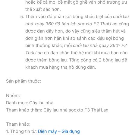
hoặc kể cả mọi bề mặt gồ ghề vẫn phô trương ưu
thế xuất sắc hơn.
Thêm vào đó phần sợi bông khác biệt của
chổi lau
nhà xoay 360 độ tiện ích sooxto F2 Thái Lan
cũng
được đan dầy hơn, do vậy cũng siêu thấm hút và
đơn giản hơn hẳn khi so sánh các kiểu sợi bông
bình thường khác, mỗi
chổi lau nhà quay 360º F2
Thái Lan
có đạp chân thế hệ mới khi mua bạn còn
được thêm bông lau. Tổng cộng có 2 bông lau để
khách mua hàng tha hồ dùng dần.
Sản phẩm thuộc:
Nhóm:
Danh mục: Cây lau nhà
Tham khảo thêm: Cây lau nhà sooxto F3 Thái Lan
Tham khảo:
1. Thông tin từ:
Điện máy – Gia dụng