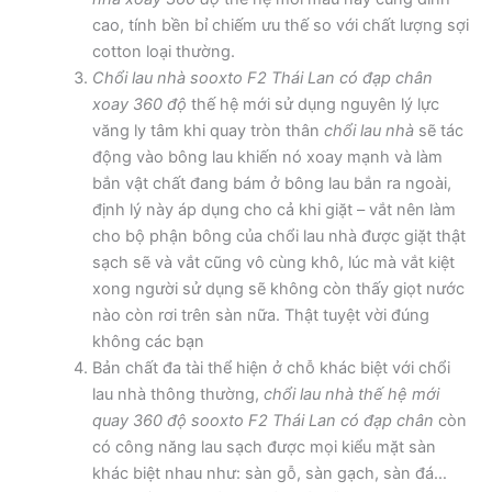
cao, tính bền bỉ chiếm ưu thế so với chất lượng sợi
cotton loại thường.
Chổi lau nhà sooxto F2 Thái Lan có đạp chân
xoay 360 độ
thế hệ mới sử dụng nguyên lý lực
văng ly tâm khi quay tròn thân
chổi lau nhà
sẽ tác
động vào bông lau khiến nó xoay mạnh và làm
bắn vật chất đang bám ở bông lau bắn ra ngoài,
định lý này áp dụng cho cả khi giặt – vắt nên làm
cho bộ phận bông của chổi lau nhà được giặt thật
sạch sẽ và vắt cũng vô cùng khô, lúc mà vắt kiệt
xong người sử dụng sẽ không còn thấy giọt nước
nào còn rơi trên sàn nữa. Thật tuyệt vời đúng
không các bạn
Bản chất đa tài thể hiện ở chỗ khác biệt với chổi
lau nhà thông thường,
chổi lau nhà thế hệ mới
quay 360 độ sooxto F2 Thái Lan có đạp chân
còn
có công năng lau sạch được mọi kiểu mặt sàn
khác biệt nhau như: sàn gỗ, sàn gạch, sàn đá…