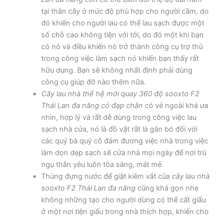
tại thân cây ở mức độ phù hợp cho người cầm, do
đó khiến cho người lau có thể lau sạch được một
số chỗ cao không tiện với tới, do đó một khi bạn
có nó và điều khiển nó trở thành công cụ trợ thủ
trong công việc làm sạch nó khiến bạn thấy rất
hữu dụng. Bạn sẽ không nhất định phải dùng
công cụ giúp đỡ nào thêm nữa.
Cây lau nhà thế hệ mới quay 360 độ sooxto F2
Thái Lan đa năng có đạp chân
có vẻ ngoài khá ưa
nhìn, hợp lý và rất dễ dùng trong công việc lau
sạch nhà cửa, nó là đồ vật rất là gắn bó đối với
các quý bà quý cô đảm đương việc nhà trong việc
làm dọn dẹp sạch sẽ cửa nhà mọi ngày để nơi trú
ngụ thân yêu luôn tỏa sáng, mát mẻ.
Thùng đựng nước để giặt kiêm vắt của
cây lau nhà
sooxto F2 Thái Lan đa năng
cũng khá gọn nhẹ
không những tạo cho người dùng có thể cất giấu
ở một nơi tiện giấu trong nhà thích hợp, khiến cho