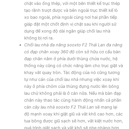
chặt vào ống thép, với một bên thiết kế trục thép
tạo rãnh trượt được và bên ngoài trục thiết kế lò
xo bao ngoài, phía ngoài cùng nơi hai phần tiếp
giáp đặt một chốt định vị chặt sau khi người sử
dụng để xong độ dài ngắn giúp chổi lau nhà
không bị rơi ra.
Chổi lau nhà đa năng sooxto F2 Thái Lan đa năng
có đạp chân xoay 360 độ
còn sở hữu cơ cấu bàn
đạp chân nằm ở phía dưới thùng chứa nước, hệ
thống này cũng có chức năng làm cho trục giặt và
khay vắt quay tròn. Tác động của nó cũng tương
tự như cán của
chổi lau nhà
nhưng việc xoay khi
này ở phía chỏm của thùng đựng nước lên bông
lau chứ không phải là ở cán nữa. Nếu mà bàn đạp
chân này thao tác cùng hành động nhấn cả phần
cán
cây lau nhà sooxto F2 Thái Lan
sẽ mang lại
độ mạnh xoay khi giặt giũ và vắt khô cao hơn, các
tua bông được giũ sạch sẽ hơn, vắt kiệt nước hơn,
quá trình giặt sạch và vắt khô sẽ nhẹ nhàng hơn