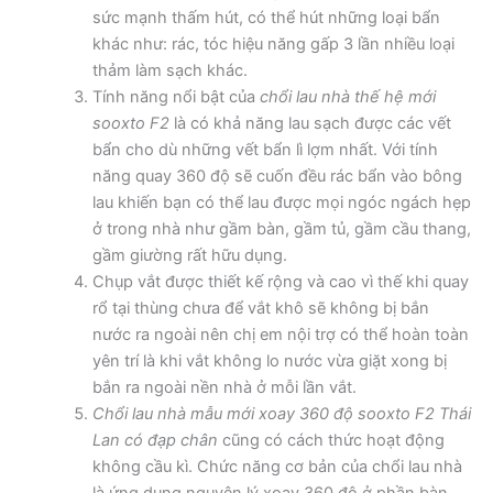
sức mạnh thấm hút, có thể hút những loại bẩn
khác như: rác, tóc hiệu năng gấp 3 lần nhiều loại
thảm làm sạch khác.
Tính năng nổi bật của
chổi lau nhà thế hệ mới
sooxto F2
là có khả năng lau sạch được các vết
bẩn cho dù những vết bẩn lì lợm nhất. Với tính
năng quay 360 độ sẽ cuốn đều rác bẩn vào bông
lau khiến bạn có thể lau được mọi ngóc ngách hẹp
ở trong nhà như gầm bàn, gầm tủ, gầm cầu thang,
gầm giường rất hữu dụng.
Chụp vắt được thiết kế rộng và cao vì thế khi quay
rổ tại thùng chưa để vắt khô sẽ không bị bắn
nước ra ngoài nên chị em nội trợ có thể hoàn toàn
yên trí là khi vắt không lo nước vừa giặt xong bị
bắn ra ngoài nền nhà ở mỗi lần vắt.
Chổi lau nhà mẫu mới xoay 360 độ sooxto F2 Thái
Lan có đạp chân
cũng có cách thức hoạt động
không cầu kì. Chức năng cơ bản của chổi lau nhà
là ứng dụng nguyên lý xoay 360 độ ở phần bàn