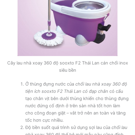
Cây lau nhà xoay 360 độ sooxto F2 Thái Lan cán chổi inox
siêu bền
Ở thùng đựng nước của
chổi lau nhà xoay 360 độ
tiện ích sooxto F2 Thái Lan có đạp chân
có cấu
tạo chân vịt bên dưới thùng khiến cho thùng đựng
nước đứng cố định ở trên sàn nhà tốt hơn làm
cho công đoạn giặt – vắt trở nên an toàn và tăng
tốc hơn cực nhiều.
Độ bền suốt quá trình sử dụng sợi lau của
chổi lau
nhà xoay 360 độ
thế hệ mới mẫu này cũng đỉnh