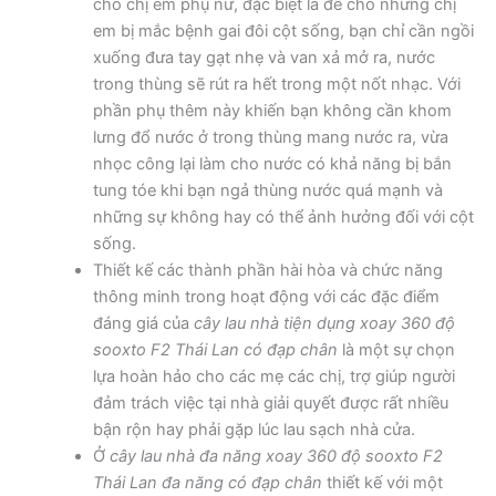
cho chị em phụ nữ, đặc biệt là để cho những chị
em bị mắc bệnh gai đôi cột sống, bạn chỉ cần ngồi
xuống đưa tay gạt nhẹ và van xả mở ra, nước
trong thùng sẽ rút ra hết trong một nốt nhạc. Với
phần phụ thêm này khiến bạn không cần khom
lưng đổ nước ở trong thùng mang nước ra, vừa
nhọc công lại làm cho nước có khả năng bị bắn
tung tóe khi bạn ngả thùng nước quá mạnh và
những sự không hay có thể ảnh hưởng đối với cột
sống.
Thiết kế các thành phần hài hòa và chức năng
thông minh trong hoạt động với các đặc điểm
đáng giá của
cây lau nhà tiện dụng xoay 360 độ
sooxto F2 Thái Lan có đạp chân
là một sự chọn
lựa hoàn hảo cho các mẹ các chị, trợ giúp người
đảm trách việc tại nhà giải quyết được rất nhiều
bận rộn hay phải gặp lúc lau sạch nhà cửa.
Ở
cây lau nhà đa năng xoay 360 độ sooxto F2
Thái Lan đa năng có đạp chân
thiết kế với một