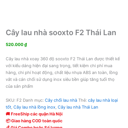
Cây lau nhà sooxto F2 Thái Lan
520.000
₫
Cây lau nhà xoay 360 độ sooxto F2 Thái Lan được thiết kế
với kiểu dáng hiện đại sang trọng, tiết kiệm chi phí mua
hàng, chi phí hoạt động, chất liệu nhựa ABS an toàn, lồng
vắt và cán chổi sử dụng inox siêu bền giúp tăng tuổi thọ
của sản phẩm
SKU:
F2
Danh mục:
Cây chổi lau nhà
Thẻ:
cây lau nhà loại
tốt
,
Cây lau nhà lồng inox
,
Cây lau nhà Thái Lan
🚚 FreeShip các quận Hà Nội
📦 Giao hàng COD toàn quốc
💰 Giá Combo hoặc Số lượng