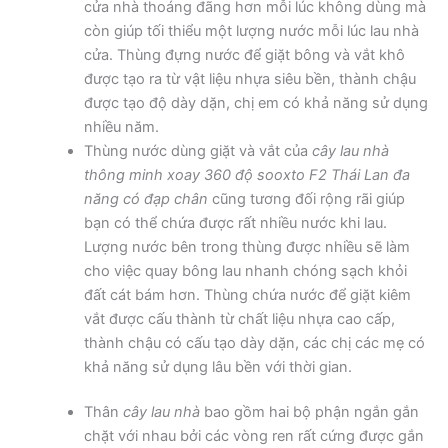
cửa nhà thoáng đãng hơn mỗi lúc không dùng mà
còn giúp tối thiểu một lượng nước mỗi lúc lau nhà
cửa. Thùng đựng nước để giặt bông và vắt khô
được tạo ra từ vật liệu nhựa siêu bền, thành chậu
được tạo độ dày dặn, chị em có khả năng sử dụng
nhiều năm.
Thùng nước dùng giặt và vắt của
cây lau nhà
thông minh xoay 360 độ sooxto F2 Thái Lan đa
năng có đạp chân
cũng tương đối rộng rãi giúp
bạn có thể chứa được rất nhiều nước khi lau.
Lượng nước bên trong thùng được nhiều sẽ làm
cho việc quay bông lau nhanh chóng sạch khỏi
đất cát bám hơn. Thùng chứa nước để giặt kiêm
vắt được cấu thành từ chất liệu nhựa cao cấp,
thành chậu có cấu tạo dày dặn, các chị các mẹ có
khả năng sử dụng lâu bền với thời gian.
Thân
cây lau nhà
bao gồm hai bộ phận ngắn gắn
chặt với nhau bởi các vòng ren rất cứng được gắn