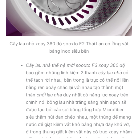
Cây lau nhà xoay 360 độ sooxto F2 Thái Lan có lồng vắt
bằng inox siêu bền
Cây lau nhà thế hệ mới sooxto F3 xoay 360 độ
bao gồm những linh kiện: 2 thanh
cây lau nhà
có
thể tách rời nhau, bên trong là trục có thể nối liền
bằng ren xoáy chắc lại với nhau tạo thành một
thân
chổi lau nhà
duy nhất có năng lực xoay trên
chính nó, bông lau nhà trắng sáng nhìn sạch sẽ
được tạo bởi các sợi bông tổng hợp Microfiber
siêu thấm hút đan chéo nhau, một thùng để mang
nước để giặt kiêm vắt khô bằng nhựa dày khó vỡ,
ở trong thùng giặt kiêm vắt này có trục xoay nhằm