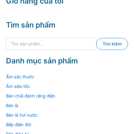
Giỏ hàng của tôi
Tìm sản phẩm
T
Tìm kiếm
ì
m
k
Danh mục sản phẩm
i
ế
m
Ấm sắc thuốc
:
Ấm siêu tốc
Bàn chải đánh răng điện
Bàn là
Bàn là hơi nước
Bếp điện đôi