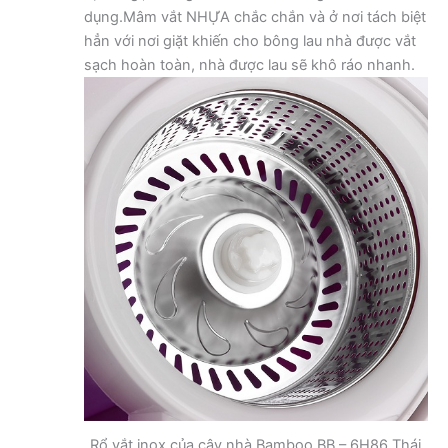
dụng.Mâm vắt NHỰA chắc chắn và ở nơi tách biệt
hẳn với nơi giặt khiến cho bông lau nhà được vắt
sạch hoàn toàn, nhà được lau sẽ khô ráo nhanh.
Rổ vắt inox của cây nhà Bamboo BB – 6H86 Thái