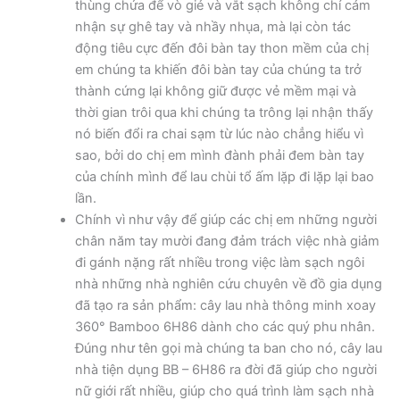
thùng chứa để vò giẻ và vắt sạch không chỉ cảm
nhận sự ghê tay và nhầy nhụa, mà lại còn tác
động tiêu cực đến đôi bàn tay thon mềm của chị
em chúng ta khiến đôi bàn tay của chúng ta trở
thành cứng lại không giữ được vẻ mềm mại và
thời gian trôi qua khi chúng ta trông lại nhận thấy
nó biến đổi ra chai sạm từ lúc nào chẳng hiểu vì
sao, bởi do chị em mình đành phải đem bàn tay
của chính mình để lau chùi tổ ấm lặp đi lặp lại bao
lần.
Chính vì như vậy để giúp các chị em những người
chân năm tay mười đang đảm trách việc nhà giảm
đi gánh nặng rất nhiều trong việc làm sạch ngôi
nhà những nhà nghiên cứu chuyên về đồ gia dụng
đã tạo ra sản phẩm: cây lau nhà thông minh xoay
360° Bamboo 6H86 dành cho các quý phu nhân.
Đúng như tên gọi mà chúng ta ban cho nó, cây lau
nhà tiện dụng BB – 6H86 ra đời đã giúp cho người
nữ giới rất nhiều, giúp cho quá trình làm sạch nhà