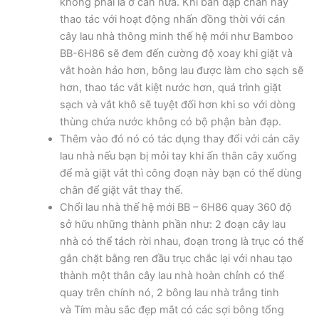
không phải là ở cán nữa. Khi bàn đạp chân này
thao tác với hoạt động nhấn đồng thời với cán
cây lau nhà thông minh thế hệ mới như Bamboo
BB-6H86 sẽ đem đến cường độ xoay khi giặt và
vắt hoàn hảo hơn, bông lau được làm cho sạch sẽ
hơn, thao tác vắt kiệt nước hơn, quá trình giặt
sạch và vắt khô sẽ tuyệt đối hơn khi so với dòng
thùng chứa nước không có bộ phận bàn đạp.
Thêm vào đó nó có tác dụng thay đổi với cán cây
lau nhà nếu bạn bị mỏi tay khi ấn thân cây xuống
để mà giặt vắt thì công đoạn này bạn có thể dùng
chân để giặt vắt thay thế.
Chổi lau nhà thế hệ mới BB – 6H86 quay 360 độ
sở hữu những thành phần như: 2 đoạn cây lau
nhà có thể tách rời nhau, đoạn trong là trục có thể
gắn chặt bằng ren đầu trục chắc lại với nhau tạo
thành một thân cây lau nhà hoàn chỉnh có thể
quay trên chính nó, 2 bông lau nhà trắng tinh
và Tím màu sắc đẹp mắt có các sợi bông tổng