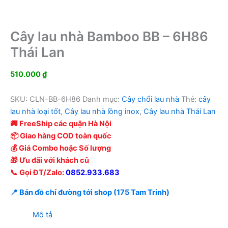
Cây lau nhà Bamboo BB – 6H86
Thái Lan
510.000
₫
SKU:
CLN-BB-6H86
Danh mục:
Cây chổi lau nhà
Thẻ:
cây
lau nhà loại tốt
,
Cây lau nhà lồng inox
,
Cây lau nhà Thái Lan
🚚 FreeShip các quận Hà Nội
📦 Giao hàng COD toàn quốc
💰 Giá Combo hoặc Số lượng
🎁 Ưu đãi với khách cũ
📞 Gọi ĐT/Zalo:
0852.933.683
📍 Bản đồ chỉ đường tới shop (175 Tam Trinh)
Mô tả