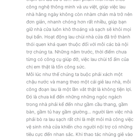
công nghệ thông minh và ưu việt, giúp việc lau
nhà hằng ngày không còn nhàm chán mà trở nên
đơn giản, nhanh chóng hơn rất nhiều, giúp bạn
giữ nhà cửa luôn khô thoáng và sạch sẽ khỏi mọi
bụi bẩn. Hoạt động lau chùi nhà cửa đã trở thành
thói quen khá quen thuộc đối với mỗi các bà nội
trợ chúng ta. Những năm trước, thời điểm chưa
từng có công cụ giúp đỡ, việc lau chùi tổ ấm của
chị em thật là tốn công sức.
Mỗi lúc như thế chúng ta buộc phải xách một
chậu nước và mang theo một cái giẻ lau nhà, mỗi
công đoạn lau là một lần vắt thật là không tiện lợi.
Đó là chưa kể đến những những ngóc ngách
trong nhà phải kể đến như gầm cầu thang, gầm
bàn, gầm tủ hay gầm giường… người làm việc nhà
phải bò ra lau sạch rất chi là mệt mỏi mà công việc
vệ sinh nhà cửa khiến cho người nội trợ có những
tiêu cực đến nhan sắc. Khi thao tác nhúng giẻ vào