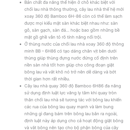
Bản chất đa năng thể hiện ở chỗ khác biệt với
chổi lau nhà thông thường, cây lau nhà thế hệ mới
xoay 360 độ Bamboo 6H-86 còn có thể làm sạch
được mọi kiểu mặt sàn khác biệt nhau như: sàn
gỗ, sàn gạch, sàn đá… hoặc bao gồm những bề
mặt gồ ghề vẫn tỏ rõ tính năng nổi trội.
Ở thùng nước của chổi lau nhà xoay 360 độ thông
minh BB – 6H86 có tạo dáng chân vịt bên dưới
thùng giúp thùng đựng nước đứng cố định trên
nền sàn nhà tốt hơn giúp cho công đoạn giặt
bông lau và vắt khô nó trở nên dễ dàng và bớt
thời gian hơn rất nhiều.
Cây lau nhà quay 360 độ Bamboo 6H86 đa năng
sử dụng định luật lực văng ly tâm khi quay tròn
thân chổi lau nhà sẽ tương tác với bông lau khiến
các rua của bông lau quay mạnh và làm bung
những gì đang bám trên bông lau bắn ra ngoài,
định luật này áp dụng cho cả hoạt động giặt bông
và vắt bông nên tạo cho bộ phận bông của cây