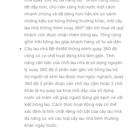
nhà quay 360 độ đa năng BB – 6H86 cũng được
tết dầy hơn, cho nên cũng hút nước một cách
nhanh chóng và dễ dàng hơn hẳn khi so sánh
những kiểu sợi bông thông thường khác, mỗi cây
lau nhà thông minh xoay 360° tiện ích mua về quý
khách còn được nhận thêm bông lau. Tổng cộng
gồm HAI bông lau giúp khách hàng vô tư sài dần.
Cây lau nhà BB-6H86 thông minh quay 360 độ
cũng có cơ chế hoạt động khá đơn giản. Tính
năng căn bản của chổi lau nhà là sử dụng nguyên
lý xoay 360 độ ở phần bàn gắn với bông lau hỗ
trợ người vệ sinh lau được mọi ngóc nghách, quay
360 độ ở phần đoạn cán chỗ tay cầm hoặc 2 chỗ
khác là trụ quay ba khía chỗ đáy của xô đựng
nước và mâm vắt giúp người dùng giũ sạch và vắt
kiệt bông lau. Cách thức hoạt động này có thể
xác định là tính chất riêng nổi bật của cây lau nhà
đa năng so với các loại cây lau nhà bình thường
khác ngày trước.