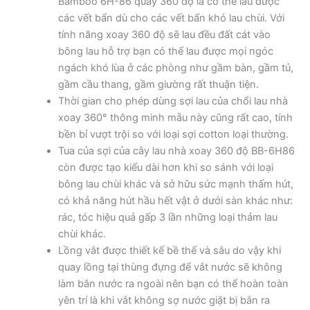
Bamboo 6H-86 quay 360 độ là có thể lau được
các vết bẩn dù cho các vết bẩn khó lau chùi. Với
tính năng xoay 360 độ sẽ lau đều đất cát vào
bông lau hỗ trợ bạn có thể lau được mọi ngóc
ngách khó lùa ở các phòng như gầm bàn, gầm tủ,
gầm cầu thang, gầm giường rất thuận tiện.
Thời gian cho phép dùng sợi lau của chổi lau nhà
xoay 360° thông minh mẫu này cũng rất cao, tính
bền bỉ vượt trội so với loại sợi cotton loại thường.
Tua của sợi của cây lau nhà xoay 360 độ BB-6H86
còn được tạo kiểu dài hơn khi so sánh với loại
bông lau chùi khác và sở hữu sức mạnh thấm hút,
có khả năng hút hầu hết vật ở dưới sàn khác như:
rác, tóc hiệu quả gấp 3 lần những loại thảm lau
chùi khác.
Lồng vắt được thiết kế bề thế và sâu do vậy khi
quay lồng tại thùng đựng để vắt nước sẽ không
làm bắn nước ra ngoài nên bạn có thể hoàn toàn
yên trí là khi vắt không sợ nước giặt bị bắn ra