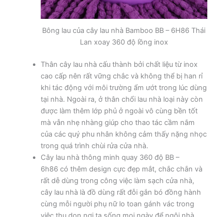
Bông lau của cây lau nhà Bamboo BB – 6H86 Thái
Lan xoay 360 độ lồng inox
Thân cây lau nhà cấu thành bởi chất liệu từ inox
cao cấp nên rất vững chắc và không thể bị han rỉ
khi tác động với môi trường ẩm ướt trong lúc dùng
tại nhà. Ngoài ra, ở thân chổi lau nhà loại này còn
được làm thêm lớp phủ ở ngoài vô cùng bền tốt
mà vẫn nhẹ nhàng giúp cho thao tác cầm nắm
của các quý phu nhân không cảm thấy nặng nhọc
trong quá trình chùi rửa cửa nhà.
Cây lau nhà thông minh quay 360 độ BB –
6h86 có thêm design cực đẹp mắt, chắc chắn và
rất dễ dùng trong công việc làm sạch cửa nhà,
cây lau nhà là đồ dùng rất đỗi gắn bó đồng hành
cùng mỗi người phụ nữ lo toan gánh vác trong
việc thu dọn nơi ta sống mọi ngày để ngôi nhà