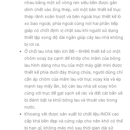
nhau bằng một số vòng ren siêu bền được gắn
dính chết vào ống thép, với một bên thiết kế trục
thép rãnh xoắn trượt và bên ngoài trục thiết kế lò
xo bao ngoài, phía ngoài cùng nơi hai phần tiếp
giáp có chốt định vị chặt sau khi người sử dụng
thiết lập xong độ dài ngắn giúp cây lau nhà không
bị rơi ra.
Ở chổi lau nhà tiện ích BB – 6H86 thiết kế có một
chỏm xoay ba cạnh để khớp cho mâm của bông
lau hình dáng như trụ của một máy giặt mini được
thiết kế phía dưới đáy thùng chứa, người dùng chỉ
cần áp chỏm của mâm lau với trục xoay kia và ép
mạnh tay mấy lần, bộ cán lau nhà sẽ xoay tròn
cùng với trục để gạt sạch sẽ rác và đất cát bẩn sẽ
bị đánh bật ra khỏi bông lau và thoát vào trong
nước.
Khoang vắt được sản xuất từ chất liệu INOX cao
cấp khá bền đẹp và cứng cáp cho nên khó có thể
bị han gỉ, không méo mó sau thời gian dài sử