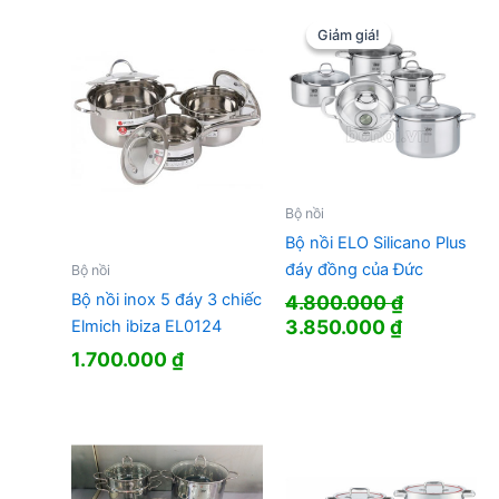
990.000 ₫.
là:
5.200.000 ₫.
511.000 ₫.
Giảm giá!
Giảm giá!
Bộ nồi
Bộ nồi ELO Silicano Plus
đáy đồng của Đức
Bộ nồi
Bộ nồi inox 5 đáy 3 chiếc
4.800.000
₫
Giá
Giá
3.850.000
₫
Elmich ibiza EL0124
gốc
hiện
1.700.000
₫
là:
tại
4.800.000 ₫.
là:
3.850.000