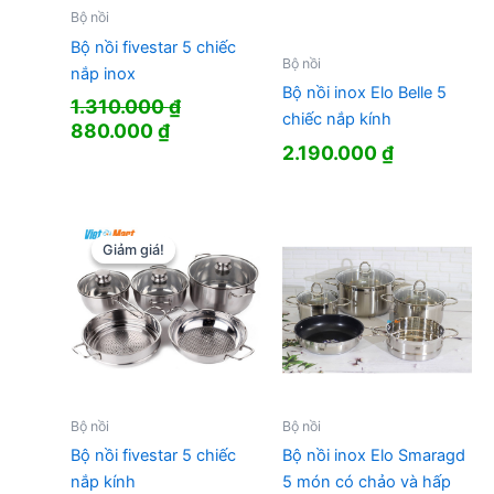
Bộ nồi
Bộ nồi fivestar 5 chiếc
Bộ nồi
nắp inox
Bộ nồi inox Elo Belle 5
1.310.000
₫
chiếc nắp kính
Giá
Giá
880.000
₫
2.190.000
₫
gốc
hiện
là:
tại
1.310.000 ₫.
là:
880.000 ₫.
Giảm giá!
Giảm giá!
Bộ nồi
Bộ nồi
Bộ nồi fivestar 5 chiếc
Bộ nồi inox Elo Smaragd
nắp kính
5 món có chảo và hấp