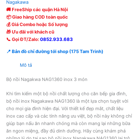
Nagakawa
🚚 FreeShip các quận Hà Nội
📦 Giao hàng COD toàn quốc
💰 Giá Combo hoặc Số lượng
🎁 Ưu đãi với khách cũ
📞 Gọi ĐT/Zalo:
0852.933.683
📍 Bản đồ chỉ đường tới shop (175 Tam Trinh)
Mô tả
Bộ nồi Nagakwa NAG1360 inox 3 món
Khi tìm kiếm một bộ nồi chất lượng cho căn bếp gia đình,
bộ nồi inox Nagakawa NAG1360 là một lựa chọn tuyệt vời
cho mọi gia đình hiện đại. Với thiết kế đẹp mắt, chất liệu
inox cao cấp và các tính năng ưu việt, bộ nồi này không chỉ
giúp bạn nấu ăn nhanh chóng mà còn mang lại những bữa
ăn ngon miệng, đầy đủ dinh dưỡng. Hãy cùng khám phá
những lý do tại sao bộ nồi inox Nagakawa NAG1360 lại trở