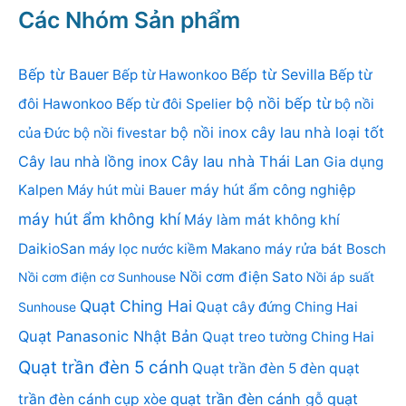
Các Nhóm Sản phẩm
Bếp từ Bauer
Bếp từ Sevilla
Bếp từ Hawonkoo
Bếp từ
bộ nồi bếp từ
đôi Hawonkoo
Bếp từ đôi Spelier
bộ nồi
bộ nồi inox
cây lau nhà loại tốt
của Đức
bộ nồi fivestar
Cây lau nhà lồng inox
Cây lau nhà Thái Lan
Gia dụng
Kalpen
Máy hút mùi Bauer
máy hút ẩm công nghiệp
máy hút ẩm không khí
Máy làm mát không khí
DaikioSan
máy lọc nước kiềm Makano
máy rửa bát Bosch
Nồi cơm điện Sato
Nồi cơm điện cơ Sunhouse
Nồi áp suất
Quạt Ching Hai
Quạt cây đứng Ching Hai
Sunhouse
Quạt Panasonic Nhật Bản
Quạt treo tường Ching Hai
Quạt trần đèn 5 cánh
Quạt trần đèn 5 đèn
quạt
quạt trần đèn cánh gỗ
quạt
trần đèn cánh cụp xòe