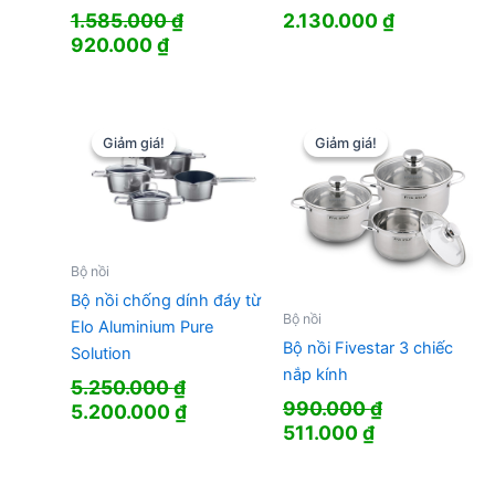
1.585.000
₫
2.130.000
₫
Giá
Giá
920.000
₫
gốc
hiện
là:
tại
1.585.000 ₫.
là:
920.000 ₫.
Giảm giá!
Giảm giá!
Giảm giá!
Giảm giá!
Bộ nồi
Bộ nồi chống dính đáy từ
Bộ nồi
Elo Aluminium Pure
Bộ nồi Fivestar 3 chiếc
Solution
nắp kính
5.250.000
₫
990.000
₫
Giá
Giá
5.200.000
₫
Giá
Giá
511.000
₫
gốc
hiện
gốc
hiện
là:
tại
là:
tại
5.250.000 ₫.
là: