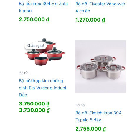
Bộ nồi inox 304 Elo Zeta
Bộ nồi Fivestar Vancover
6 món
4 chiếc
2.750.000
₫
1.270.000
₫
Giảm giá!
Giảm giá!
Bộ nồi
Bộ nồi hợp kim chống
dính Elo Vulcano Induct
Đức
3.750.000
₫
Bộ nồi
Giá
Giá
3.730.000
₫
Bộ nồi Elmich inox 304
gốc
hiện
Tupelo 5 đáy
là:
tại
2.755.000
₫
3.750.000 ₫.
là: