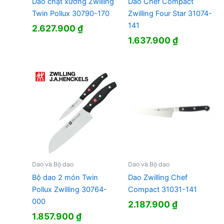
Dao chặt xương Zwilling
Dao Chef Compact
Twin Pollux 30790-170
Zwilling Four Star 31074-
141
2.627.900
₫
1.637.900
₫
Dao và Bộ dao
Dao và Bộ dao
Bộ dao 2 món Twin
Dao Zwilling Chef
Pollux Zwilling 30764-
Compact 31031-141
000
2.187.900
₫
1.857.900
₫