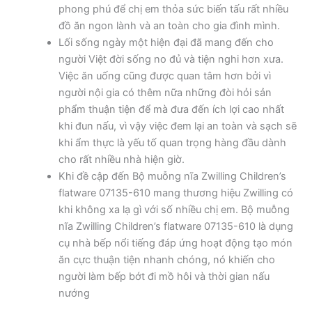
phong phú để chị em thỏa sức biến tấu rất nhiều
đồ ăn ngon lành và an toàn cho gia đình mình.
Lối sống ngày một hiện đại đã mang đến cho
người Việt đời sống no đủ và tiện nghi hơn xưa.
Việc ăn uống cũng được quan tâm hơn bởi vì
người nội gia có thêm nữa những đòi hỏi sản
phẩm thuận tiện để mà đưa đến ích lợi cao nhất
khi đun nấu, vì vậy việc đem lại an toàn và sạch sẽ
khi ẩm thực là yếu tố quan trọng hàng đầu dành
cho rất nhiều nhà hiện giờ.
Khi đề cập đến Bộ muỗng nĩa Zwilling Children’s
flatware 07135-610 mang thương hiệu Zwilling có
khi không xa lạ gì với số nhiều chị em. Bộ muỗng
nĩa Zwilling Children’s flatware 07135-610 là dụng
cụ nhà bếp nổi tiếng đáp ứng hoạt động tạo món
ăn cực thuận tiện nhanh chóng, nó khiến cho
người làm bếp bớt đi mồ hôi và thời gian nấu
nướng