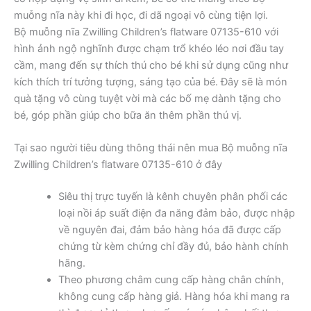
muỗng nĩa này khi đi học, đi dã ngoại vô cùng tiện lợi.
Bộ muỗng nĩa Zwilling Children’s flatware 07135-610 với
hình ảnh ngộ nghĩnh được chạm trổ khéo léo nơi đầu tay
cầm, mang đến sự thích thú cho bé khi sử dụng cũng như
kích thích trí tưởng tượng, sáng tạo của bé. Đây sẽ là món
quà tặng vô cùng tuyệt vời mà các bố mẹ dành tặng cho
bé, góp phần giúp cho bữa ăn thêm phần thú vị.
Tại sao người tiêu dùng thông thái nên mua Bộ muỗng nĩa
Zwilling Children’s flatware 07135-610 ở đây
Siêu thị trực tuyến là kênh chuyên phân phối các
loại nồi áp suất điện đa năng đảm bảo, được nhập
về nguyên đai, đảm bảo hàng hóa đã được cấp
chứng từ kèm chứng chỉ đầy đủ, bảo hành chính
hãng.
Theo phương châm cung cấp hàng chân chính,
không cung cấp hàng giả. Hàng hóa khi mang ra