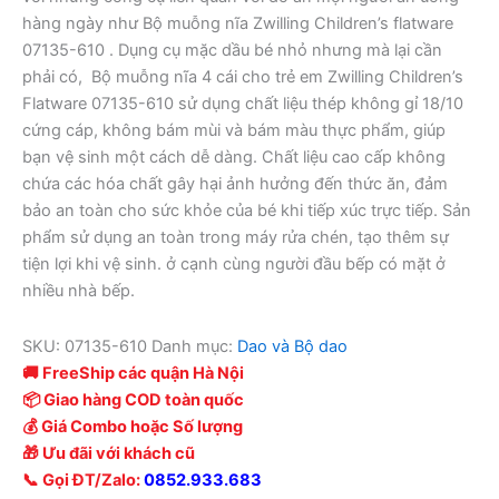
hàng ngày như Bộ muỗng nĩa Zwilling Children’s flatware
07135-610 . Dụng cụ mặc dầu bé nhỏ nhưng mà lại cần
phải có, Bộ muỗng nĩa 4 cái cho trẻ em Zwilling Children’s
Flatware 07135-610 sử dụng chất liệu thép không gỉ 18/10
cứng cáp, không bám mùi và bám màu thực phẩm, giúp
bạn vệ sinh một cách dễ dàng. Chất liệu cao cấp không
chứa các hóa chất gây hại ảnh hưởng đến thức ăn, đảm
bảo an toàn cho sức khỏe của bé khi tiếp xúc trực tiếp. Sản
phẩm sử dụng an toàn trong máy rửa chén, tạo thêm sự
tiện lợi khi vệ sinh. ở cạnh cùng người đầu bếp có mặt ở
nhiều nhà bếp.
SKU:
07135-610
Danh mục:
Dao và Bộ dao
🚚 FreeShip các quận Hà Nội
📦 Giao hàng COD toàn quốc
💰 Giá Combo hoặc Số lượng
🎁 Ưu đãi với khách cũ
📞 Gọi ĐT/Zalo:
0852.933.683