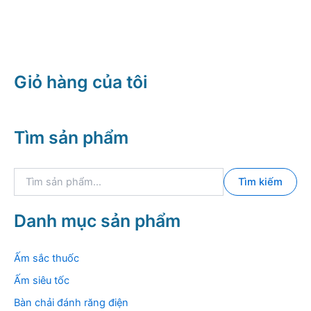
Giỏ hàng của tôi
Tìm sản phẩm
T
Tìm kiếm
ì
m
k
Danh mục sản phẩm
i
ế
m
Ấm sắc thuốc
:
Ấm siêu tốc
Bàn chải đánh răng điện