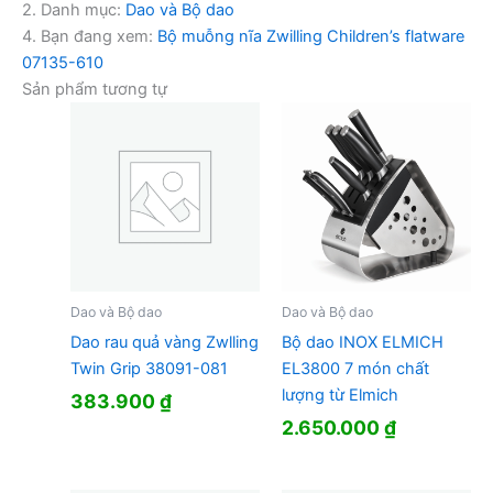
2. Danh mục:
Dao và Bộ dao
4. Bạn đang xem:
Bộ muỗng nĩa Zwilling Children’s flatware
07135-610
Sản phẩm tương tự
Dao và Bộ dao
Dao và Bộ dao
Dao rau quả vàng Zwlling
Bộ dao INOX ELMICH
Twin Grip 38091-081
EL3800 7 món chất
lượng từ Elmich
383.900
₫
2.650.000
₫