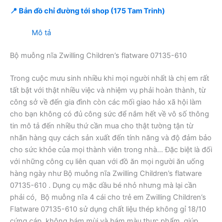
📍 Bản đồ chỉ đường tới shop (175 Tam Trinh)
Mô tả
Bộ muỗng nĩa Zwilling Children’s flatware 07135-610
Trong cuộc mưu sinh nhiều khi mọi người nhất là chị em rất
tất bật với thật nhiều việc và nhiệm vụ phải hoàn thành, từ
công sở về đến gia đình còn các mối giao hảo xã hội làm
cho bạn không có đủ công sức để nắm hết về vô số thông
tin mô tả đến nhiều thứ cần mua cho thật tường tận từ
nhãn hàng quy cách sản xuất đến tính năng và độ đảm bảo
cho sức khỏe của mọi thành viên trong nhà… Đặc biệt là đối
với những công cụ liên quan với đồ ăn mọi người ăn uống
hàng ngày như Bộ muỗng nĩa Zwilling Children’s flatware
07135-610 . Dụng cụ mặc dầu bé nhỏ nhưng mà lại cần
phải có, Bộ muỗng nĩa 4 cái cho trẻ em Zwilling Children’s
Flatware 07135-610 sử dụng chất liệu thép không gỉ 18/10
cứng cáp, không bám mùi và bám màu thực phẩm, giúp