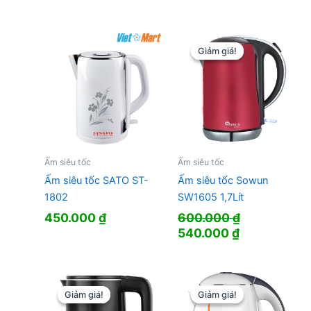
gốc
hiện
gốc
hiện
là:
tại
là:
tại
500.000 ₫.
là:
365.000 ₫.
là:
444.000 ₫.
304.000 ₫.
Giảm giá!
Giảm giá!
Ấm siêu tốc
Ấm siêu tốc
Ấm siêu tốc SATO ST-
Ấm siêu tốc Sowun
1802
SW1605 1,7Lít
450.000
₫
600.000
₫
Giá
Giá
540.000
₫
gốc
hiện
là:
tại
600.000 ₫.
là:
540.000 ₫.
Giảm giá!
Giảm giá!
Giảm giá!
Giảm giá!