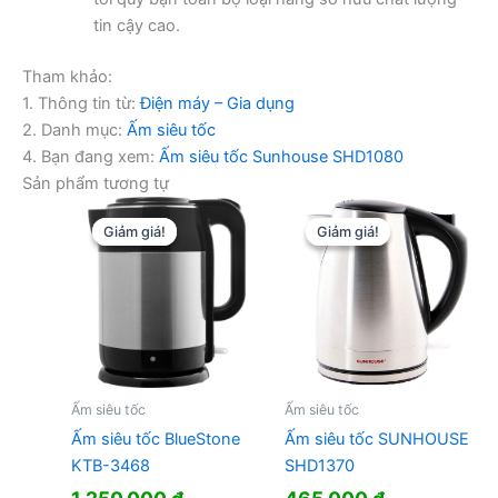
tin cậy cao.
Tham khảo:
1. Thông tin từ:
Điện máy – Gia dụng
2. Danh mục:
Ấm siêu tốc
4. Bạn đang xem:
Ấm siêu tốc Sunhouse SHD1080
Sản phẩm tương tự
Giảm giá!
Giảm giá!
Giảm giá!
Giảm giá!
Ấm siêu tốc
Ấm siêu tốc
Ấm siêu tốc BlueStone
Ấm siêu tốc SUNHOUSE
KTB-3468
SHD1370