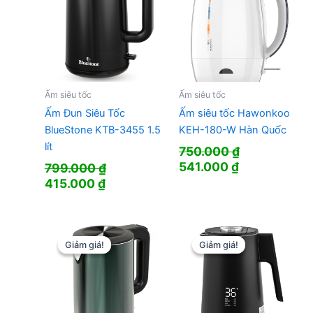
Ấm siêu tốc
Ấm siêu tốc
Ấm Đun Siêu Tốc
Ấm siêu tốc Hawonkoo
BlueStone KTB-3455 1.5
KEH-180-W Hàn Quốc
lít
750.000
₫
Giá
Giá
541.000
₫
799.000
₫
gốc
hiện
Giá
Giá
415.000
₫
là:
tại
gốc
hiện
750.000 ₫.
là:
là:
tại
541.000 ₫.
799.000 ₫.
là:
415.000 ₫.
Giảm giá!
Giảm giá!
Giảm giá!
Giảm giá!