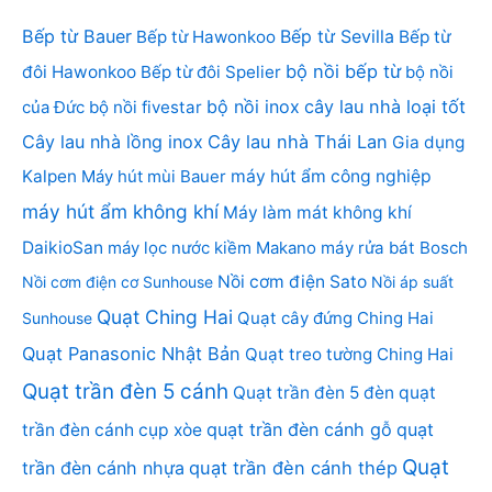
Bếp từ Bauer
Bếp từ Sevilla
Bếp từ Hawonkoo
Bếp từ
bộ nồi bếp từ
đôi Hawonkoo
Bếp từ đôi Spelier
bộ nồi
bộ nồi inox
cây lau nhà loại tốt
của Đức
bộ nồi fivestar
Cây lau nhà lồng inox
Cây lau nhà Thái Lan
Gia dụng
Kalpen
Máy hút mùi Bauer
máy hút ẩm công nghiệp
máy hút ẩm không khí
Máy làm mát không khí
DaikioSan
máy lọc nước kiềm Makano
máy rửa bát Bosch
Nồi cơm điện Sato
Nồi cơm điện cơ Sunhouse
Nồi áp suất
Quạt Ching Hai
Quạt cây đứng Ching Hai
Sunhouse
Quạt Panasonic Nhật Bản
Quạt treo tường Ching Hai
Quạt trần đèn 5 cánh
Quạt trần đèn 5 đèn
quạt
quạt trần đèn cánh gỗ
quạt
trần đèn cánh cụp xòe
Quạt
trần đèn cánh nhựa
quạt trần đèn cánh thép