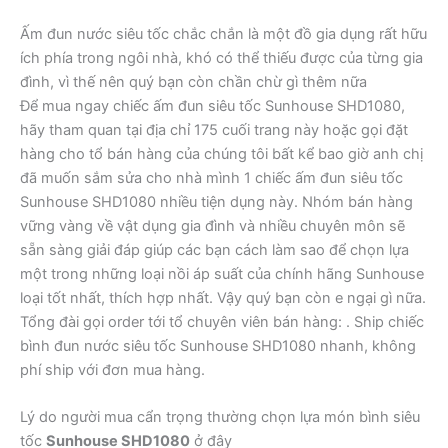
Ấm đun nước siêu tốc chắc chắn là một đồ gia dụng rất hữu
ích phía trong ngôi nhà, khó có thể thiếu được của từng gia
đình, vì thế nên quý bạn còn chần chừ gì thêm nữa
Để mua ngay chiếc ấm đun siêu tốc Sunhouse SHD1080,
hãy tham quan tại địa chỉ 175 cuối trang này hoặc gọi đặt
hàng cho tổ bán hàng của chúng tôi bất kể bao giờ anh chị
đã muốn sắm sửa cho nhà mình 1 chiếc ấm đun siêu tốc
Sunhouse SHD1080 nhiều tiện dụng này. Nhóm bán hàng
vững vàng về vật dụng gia đình và nhiều chuyên môn sẽ
sẵn sàng giải đáp giúp các bạn cách làm sao để chọn lựa
một trong những loại nồi áp suất của chính hãng Sunhouse
loại tốt nhất, thích hợp nhất. Vậy quý bạn còn e ngại gì nữa.
Tổng đài gọi order tới tổ chuyên viên bán hàng: . Ship chiếc
bình đun nước siêu tốc Sunhouse SHD1080 nhanh, không
phí ship với đơn mua hàng.
Lý do người mua cẩn trọng thường chọn lựa món bình siêu
tốc
Sunhouse SHD1080
ở đây