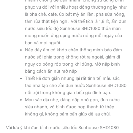
nhanh chóng để bạn nhanh chóng sử dụng bình
phục vụ đối với nhiều hoạt động thường ngày như
là pha chè, cafe, úp bát mỳ ăn liền, pha sữa nóng,
tắm rửa thật tiện nghi. Với thể tích là 1,8 lít, ấm đun
nước siêu tốc độ Sunhouse SHD1080 thỏa mãn
mong muốn ứng dụng nước nóng mỗi ngày của
bạn và mọi người.
Nắp đậy ấm có khớp chặn thông minh bảo đảm
nước sôi phía trong không rớt ra ngoài, giảm đi
nguy cơ bỏng rộp trong khi dùng. Mở nắp bình
bằng cách ấn nút mở nắp
Thiết kế đơn giản nhưng lại rất tinh tế, màu sắc
tao nhã tạo cho ấm đun nước Sunhouse SHD1080
nổi trội trong không gian bếp gia đình bạn.
Màu sắc dịu nhẹ, dáng dấp nhỏ gọn, đun nước
siêu nhanh, vỏ bình được hợp thành từ thép
không gỉ, không bám bẩn giúp dễ lau chùi.
Vài lưu ý khi đun bình nước siêu tốc Sunhouse SHD1080