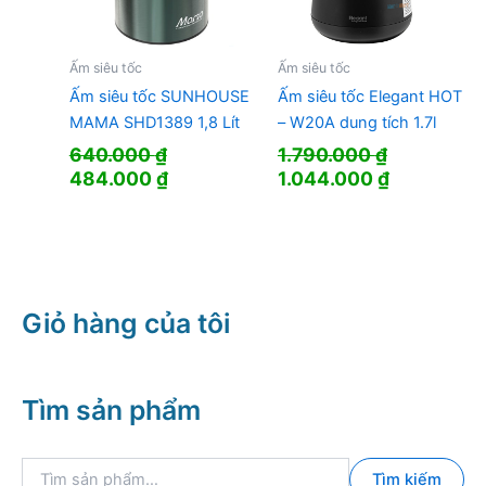
Ấm siêu tốc
Ấm siêu tốc
Ấm siêu tốc SUNHOUSE
Ấm siêu tốc Elegant HOT
MAMA SHD1389 1,8 Lít
– W20A dung tích 1.7l
640.000
₫
1.790.000
₫
Giá
Giá
Giá
Giá
484.000
₫
1.044.000
₫
gốc
hiện
gốc
hiện
là:
tại
là:
tại
640.000 ₫.
là:
1.790.000 ₫.
là:
484.000 ₫.
1.044.000 
Giỏ hàng của tôi
Tìm sản phẩm
T
Tìm kiếm