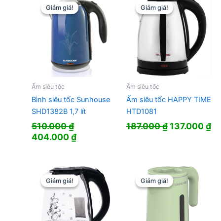
Giảm giá!
Giảm giá!
Giảm giá!
Giảm giá!
Ấm siêu tốc
Ấm siêu tốc
Bình siêu tốc Sunhouse
Ấm siêu tốc HAPPY TIME
SHD1382B 1,7 lít
HTD1081
Giá
Gi
510.000
₫
187.000
₫
137.000
₫
Giá
Giá
gốc
hi
404.000
₫
gốc
hiện
là:
tạ
là:
tại
187.000 ₫.
là:
510.000 ₫.
là:
13
404.000 ₫.
Giảm giá!
Giảm giá!
Giảm giá!
Giảm giá!