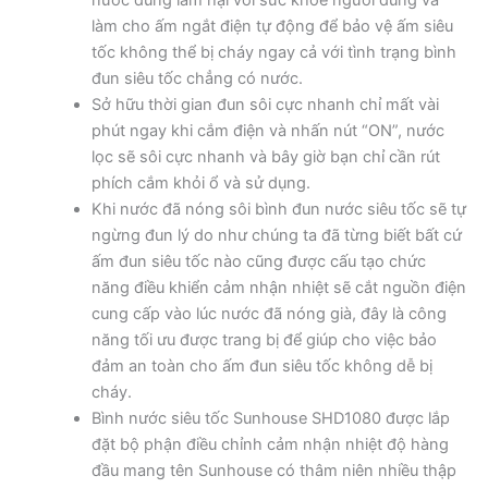
nước dùng làm hại với sức khỏe người dùng và
làm cho ấm ngắt điện tự động để bảo vệ ấm siêu
tốc không thể bị cháy ngay cả với tình trạng bình
đun siêu tốc chẳng có nước.
Sở hữu thời gian đun sôi cực nhanh chỉ mất vài
phút ngay khi cắm điện và nhấn nút “ON”, nước
lọc sẽ sôi cực nhanh và bây giờ bạn chỉ cần rút
phích cắm khỏi ổ và sử dụng.
Khi nước đã nóng sôi bình đun nước siêu tốc sẽ tự
ngừng đun lý do như chúng ta đã từng biết bất cứ
ấm đun siêu tốc nào cũng được cấu tạo chức
năng điều khiển cảm nhận nhiệt sẽ cắt nguồn điện
cung cấp vào lúc nước đã nóng già, đây là công
năng tối ưu được trang bị để giúp cho việc bảo
đảm an toàn cho ấm đun siêu tốc không dễ bị
cháy.
Bình nước siêu tốc Sunhouse SHD1080 được lắp
đặt bộ phận điều chỉnh cảm nhận nhiệt độ hàng
đầu mang tên Sunhouse có thâm niên nhiều thập