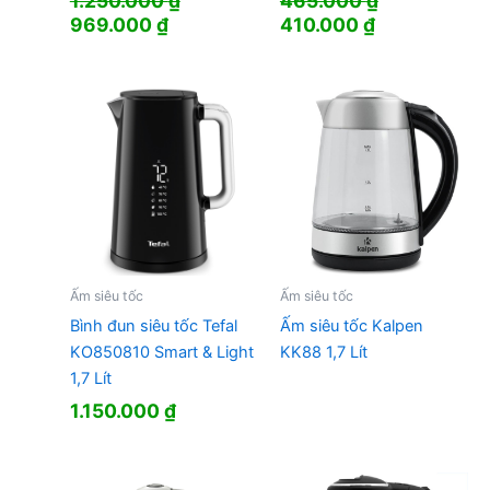
1.250.000
₫
465.000
₫
Giá
Giá
Giá
Giá
969.000
₫
410.000
₫
gốc
hiện
gốc
hiện
là:
tại
là:
tại
1.250.000 ₫.
là:
465.000 ₫.
là:
969.000 ₫.
410.000 ₫.
Ấm siêu tốc
Ấm siêu tốc
Bình đun siêu tốc Tefal
Ấm siêu tốc Kalpen
KO850810 Smart & Light
KK88 1,7 Lít
1,7 Lít
1.150.000
₫