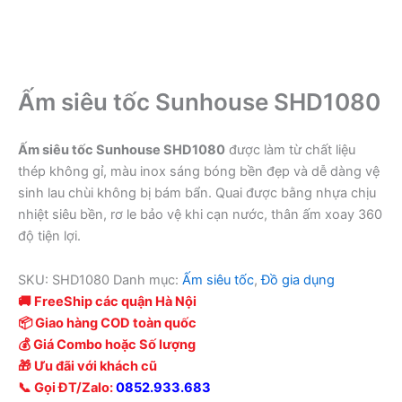
Ấm siêu tốc Sunhouse SHD1080
Ấm siêu tốc Sunhouse SHD1080
được làm từ chất liệu
thép không gỉ, màu inox sáng bóng bền đẹp và dễ dàng vệ
sinh lau chùi không bị bám bẩn. Quai được bằng nhựa chịu
nhiệt siêu bền, rơ le bảo vệ khi cạn nước, thân ấm xoay 360
độ tiện lợi.
SKU:
SHD1080
Danh mục:
Ấm siêu tốc
,
Đồ gia dụng
🚚 FreeShip các quận Hà Nội
📦 Giao hàng COD toàn quốc
💰 Giá Combo hoặc Số lượng
🎁 Ưu đãi với khách cũ
📞 Gọi ĐT/Zalo:
0852.933.683