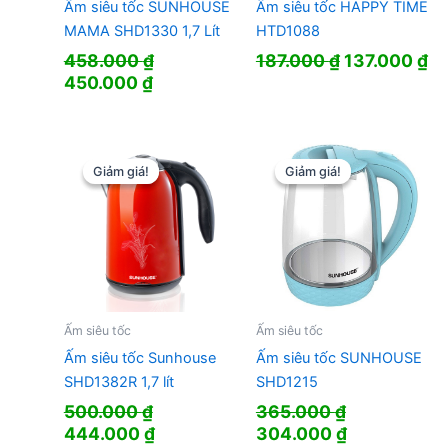
Ấm siêu tốc SUNHOUSE
Ấm siêu tốc HAPPY TIME
MAMA SHD1330 1,7 Lít
HTD1088
Giá
Gi
458.000
₫
187.000
₫
137.000
₫
Giá
Giá
gốc
hi
450.000
₫
gốc
hiện
là:
tạ
là:
tại
187.000 ₫.
là:
458.000 ₫.
là:
13
450.000 ₫.
Giảm giá!
Giảm giá!
Giảm giá!
Giảm giá!
Ấm siêu tốc
Ấm siêu tốc
Ấm siêu tốc Sunhouse
Ấm siêu tốc SUNHOUSE
SHD1382R 1,7 lít
SHD1215
500.000
₫
365.000
₫
Giá
Giá
Giá
Giá
444.000
₫
304.000
₫