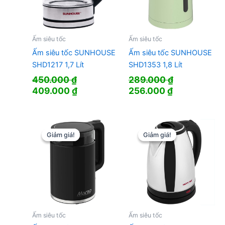
Ấm siêu tốc
Ấm siêu tốc
Ấm siêu tốc SUNHOUSE
Ấm siêu tốc SUNHOUSE
SHD1217 1,7 Lít
SHD1353 1,8 Lít
450.000
₫
289.000
₫
Giá
Giá
Giá
Giá
409.000
₫
256.000
₫
gốc
hiện
gốc
hiện
là:
tại
là:
tại
450.000 ₫.
là:
289.000 ₫.
là:
409.000 ₫.
256.000 ₫.
Giảm giá!
Giảm giá!
Giảm giá!
Giảm giá!
Ấm siêu tốc
Ấm siêu tốc