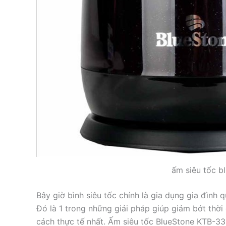
ấm siêu tốc b
Bây giờ bình siêu tốc chính là gia dụng gia đình q
Đó là 1 trong những giải pháp giúp giảm bớt thờ
cách thực tế nhất. Ấm siêu tốc BlueStone KTB-335