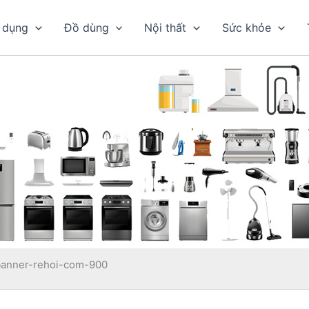
 dụng
Đồ dùng
Nội thất
Sức khỏe
banner-rehoi-com-900