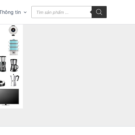
Tìm
Thông tin
kiếm
sản
phẩm