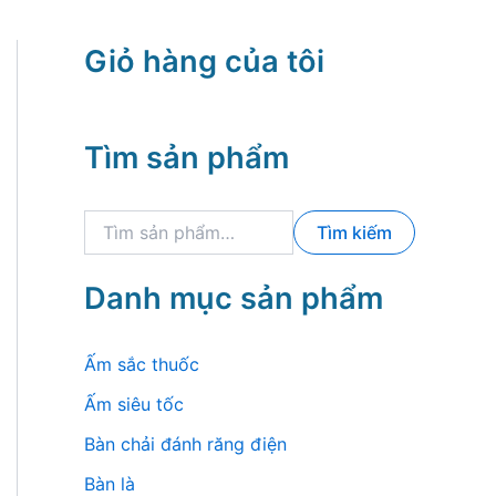
Giỏ hàng của tôi
Tìm sản phẩm
T
Tìm kiếm
ì
m
k
Danh mục sản phẩm
i
ế
m
Ấm sắc thuốc
:
Ấm siêu tốc
Bàn chải đánh răng điện
Bàn là