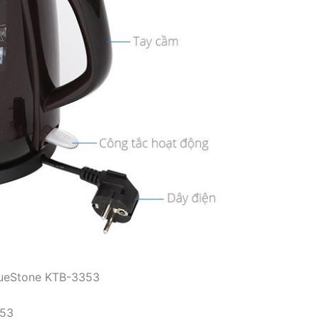
lueStone KTB-3353
353