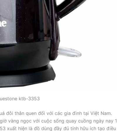
luestone ktb-3353
uá đỗi thân quen đối với các gia đình tại Việt Nam.
i giờ vàng ngọc với cuộc sống quay cuồng ngày nay 1
3 xuất hiện là đồ dùng đầy đủ tính hữu ích tạo điều