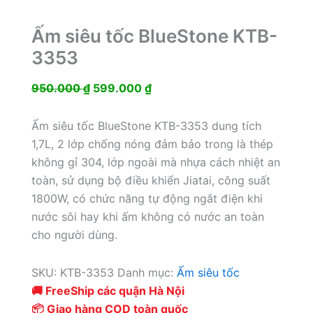
Ấm siêu tốc BlueStone KTB-
3353
Giá
Giá
950.000
₫
599.000
₫
gốc
hiện
là:
tại
Ấm siêu tốc BlueStone KTB-3353 dung tích
950.000 ₫.
là:
1,7L, 2 lớp chống nóng đảm bảo trong là thép
599.000 ₫.
không gỉ 304, lớp ngoài mà nhựa cách nhiệt an
toàn, sử dụng bộ điều khiển Jiatai, công suất
1800W, có chức năng tự động ngắt điện khi
nước sôi hay khi ấm không có nước an toàn
cho người dùng.
SKU:
KTB-3353
Danh mục:
Ấm siêu tốc
🚚 FreeShip các quận Hà Nội
📦 Giao hàng COD toàn quốc