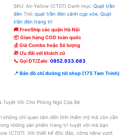
SKU:
Air-Yellow (CT07)
Danh mục:
Quạt trần
đèn
Thẻ:
quạt trần đèn cánh cụp xòe
,
Quạt
trần đèn trang trí
🚚 FreeShip các quận Hà Nội
📦 Giao hàng COD toàn quốc
💰 Giá Combo hoặc Số lượng
🎁 Ưu đãi với khách cũ
📞 Gọi ĐT/Zalo:
0852.933.683
📍 Bản đồ chỉ đường tới shop (175 Tam Trinh)
à Tuyệt Vời Cho Phòng Ngủ Của Bé
nh không chỉ quan tâm đến tính thẩm mỹ mà còn cần
trong những sản phẩm trang trí tuyệt vời mà bạn
low (CT07). Với thiết kế độc đáo, công năng vượt