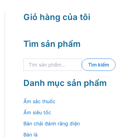
Giỏ hàng của tôi
Tìm sản phẩm
T
Tìm kiếm
ì
m
k
Danh mục sản phẩm
i
ế
m
Ấm sắc thuốc
:
Ấm siêu tốc
Bàn chải đánh răng điện
Bàn là