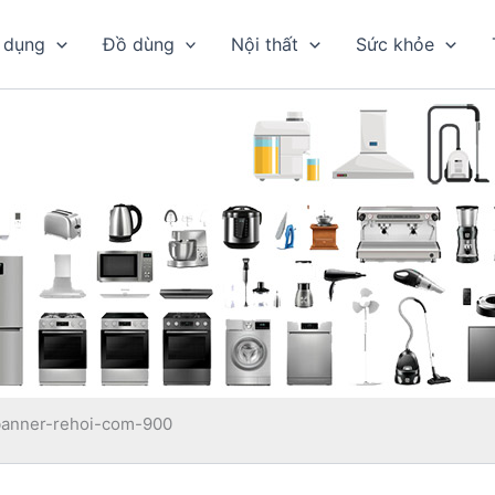
 dụng
Đồ dùng
Nội thất
Sức khỏe
banner-rehoi-com-900