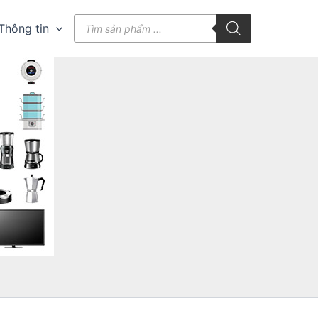
Tìm
Thông tin
kiếm
sản
phẩm