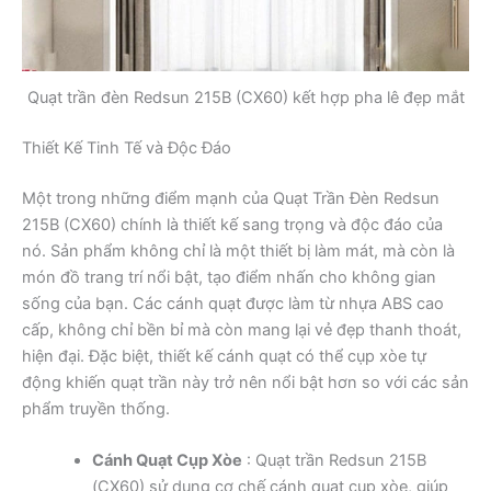
Quạt trần đèn Redsun 215B (CX60) kết hợp pha lê đẹp mắt
Thiết Kế Tinh Tế và Độc Đáo
Một trong những điểm mạnh của Quạt Trần Đèn Redsun
215B (CX60) chính là thiết kế sang trọng và độc đáo của
nó. Sản phẩm không chỉ là một thiết bị làm mát, mà còn là
món đồ trang trí nổi bật, tạo điểm nhấn cho không gian
sống của bạn. Các cánh quạt được làm từ nhựa ABS cao
cấp, không chỉ bền bỉ mà còn mang lại vẻ đẹp thanh thoát,
hiện đại. Đặc biệt, thiết kế cánh quạt có thể cụp xòe tự
động khiến quạt trần này trở nên nổi bật hơn so với các sản
phẩm truyền thống.
Cánh Quạt Cụp Xòe
: Quạt trần Redsun 215B
(CX60) sử dụng cơ chế cánh quạt cụp xòe, giúp