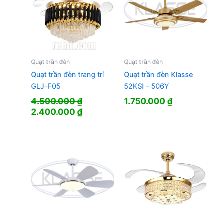
Quạt trần đèn
Quạt trần đèn
Quạt trần đèn trang trí
Quạt trần đèn Klasse
GLJ-F05
52KSI – 506Y
4.500.000
₫
1.750.000
₫
Giá
Giá
2.400.000
₫
gốc
hiện
là:
tại
4.500.000 ₫.
là:
2.400.000 ₫.