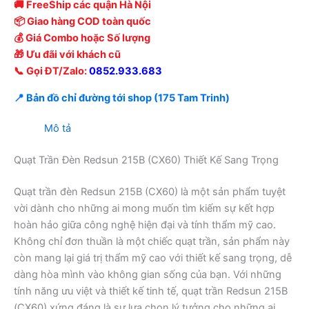
🚚 FreeShip các quận Hà Nội
📦 Giao hàng COD toàn quốc
💰 Giá Combo hoặc Số lượng
🎁 Ưu đãi với khách cũ
📞 Gọi ĐT/Zalo:
0852.933.683
📍 Bản đồ chỉ đường tới shop (175 Tam Trinh)
Mô tả
Quạt Trần Đèn Redsun 215B (CX60) Thiết Kế Sang Trọng
Quạt trần đèn Redsun 215B (CX60) là một sản phẩm tuyệt
vời dành cho những ai mong muốn tìm kiếm sự kết hợp
hoàn hảo giữa công nghệ hiện đại và tính thẩm mỹ cao.
Không chỉ đơn thuần là một chiếc quạt trần, sản phẩm này
còn mang lại giá trị thẩm mỹ cao với thiết kế sang trọng, dễ
dàng hòa mình vào không gian sống của bạn. Với những
tính năng ưu việt và thiết kế tinh tế, quạt trần Redsun 215B
(CX60) xứng đáng là sự lựa chọn lý tưởng cho những ai