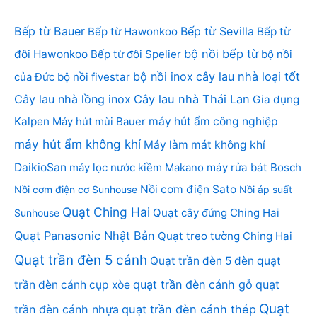
Bếp từ Bauer
Bếp từ Sevilla
Bếp từ Hawonkoo
Bếp từ
bộ nồi bếp từ
đôi Hawonkoo
Bếp từ đôi Spelier
bộ nồi
bộ nồi inox
cây lau nhà loại tốt
của Đức
bộ nồi fivestar
Cây lau nhà lồng inox
Cây lau nhà Thái Lan
Gia dụng
Kalpen
Máy hút mùi Bauer
máy hút ẩm công nghiệp
máy hút ẩm không khí
Máy làm mát không khí
DaikioSan
máy lọc nước kiềm Makano
máy rửa bát Bosch
Nồi cơm điện Sato
Nồi cơm điện cơ Sunhouse
Nồi áp suất
Quạt Ching Hai
Quạt cây đứng Ching Hai
Sunhouse
Quạt Panasonic Nhật Bản
Quạt treo tường Ching Hai
Quạt trần đèn 5 cánh
Quạt trần đèn 5 đèn
quạt
quạt trần đèn cánh gỗ
quạt
trần đèn cánh cụp xòe
Quạt
trần đèn cánh nhựa
quạt trần đèn cánh thép