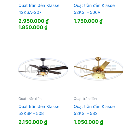
Quạt trần đèn Klasse
Quạt trần đèn Klasse
42KSA-207
52KSI – 506V
2.950.000
₫
1.750.000
₫
Giá
Giá
1.850.000
₫
gốc
hiện
là:
tại
2.950.000 ₫.
là:
1.850.000 ₫.
Quạt trần đèn
Quạt trần đèn
Quạt trần đèn Klasse
Quạt trần đèn Klasse
52KSP – 508
52KSI – 582
2.150.000
₫
1.950.000
₫