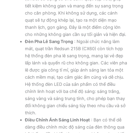
tiết kiệm không gian và mang đến sự sang trọng
cho căn phòng. Khi không sử dụng, các cánh
quạt sẽ tự động khép lại, tạo ra một diện mạo
thanh lịch, gọn gàng. Đây là một điểm cộng lớn
cho những không gian cần sự tối giản và hiện đại.
Đèn Pha Lê Sang Trọng
: Ngoài chức năng làm
mát, quạt trần Redsun 215B (CX60) còn tích hợp
hệ thống đèn pha lê sang trọng, mang lại vẻ đẹp
lấp lánh và quyến rũ cho không gian. Các viên pha
lê được gia công tỉ mỉ, giúp ánh sáng lan tỏa một
cách mềm mại, tạo cảm giác ấm cúng và dễ chịu.
Hệ thống đèn LED của sản phẩm có thể điều
chỉnh linh hoạt với ba chế độ sáng: sáng trắng,
sáng vàng và sáng trung tính, cho phép bạn thay
đổi không gian chiếu sáng tùy theo nhu cầu và sở
thích.
Điều Chỉnh Ánh Sáng Linh Hoạt
: Bạn có thể dễ
dàng điều chỉnh mức độ sáng của đèn thông qua