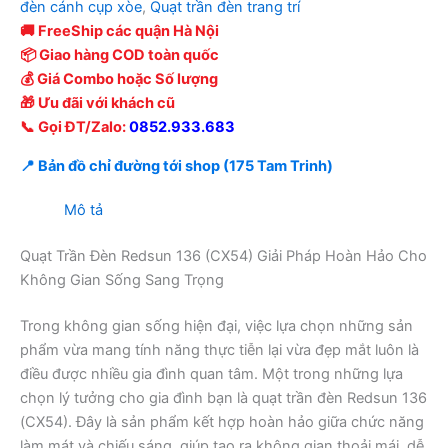
đèn cánh cụp xòe
,
Quạt trần đèn trang trí
🚚 FreeShip các quận Hà Nội
📦 Giao hàng COD toàn quốc
💰 Giá Combo hoặc Số lượng
🎁 Ưu đãi với khách cũ
📞 Gọi ĐT/Zalo:
0852.933.683
📍 Bản đồ chỉ đường tới shop (175 Tam Trinh)
Mô tả
Quạt Trần Đèn Redsun 136 (CX54) Giải Pháp Hoàn Hảo Cho
Không Gian Sống Sang Trọng
Trong không gian sống hiện đại, việc lựa chọn những sản
phẩm vừa mang tính năng thực tiễn lại vừa đẹp mắt luôn là
điều được nhiều gia đình quan tâm. Một trong những lựa
chọn lý tưởng cho gia đình bạn là quạt trần đèn Redsun 136
(CX54). Đây là sản phẩm kết hợp hoàn hảo giữa chức năng
làm mát và chiếu sáng, giúp tạo ra không gian thoải mái, dễ