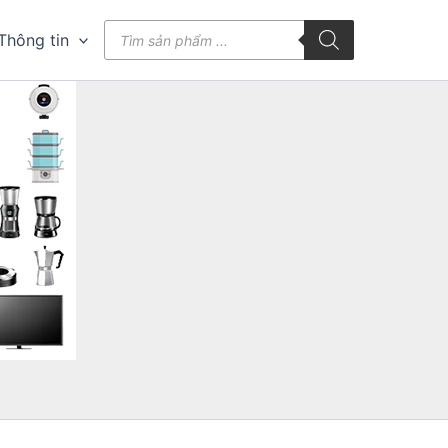
Tìm
Thông tin
kiếm
sản
phẩm