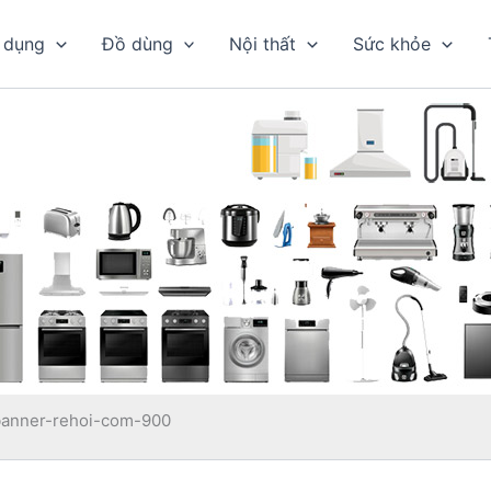
 dụng
Đồ dùng
Nội thất
Sức khỏe
banner-rehoi-com-900