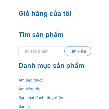
Giỏ hàng của tôi
Tìm sản phẩm
T
Tìm kiếm
ì
m
k
Danh mục sản phẩm
i
ế
m
Ấm sắc thuốc
:
Ấm siêu tốc
Bàn chải đánh răng điện
Bàn là