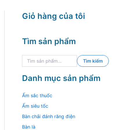
Giỏ hàng của tôi
Tìm sản phẩm
T
Tìm kiếm
ì
m
k
Danh mục sản phẩm
i
ế
m
Ấm sắc thuốc
:
Ấm siêu tốc
Bàn chải đánh răng điện
Bàn là