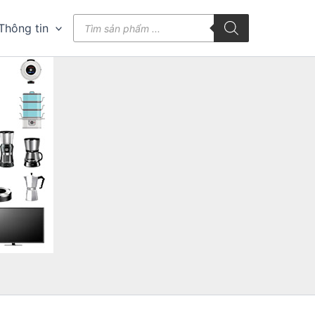
Tìm
Thông tin
kiếm
sản
phẩm