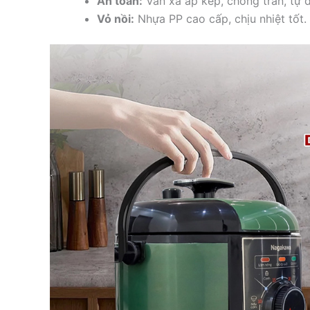
An toàn:
Van xả áp kép, chống tràn, tự đ
Vỏ nồi:
Nhựa PP cao cấp, chịu nhiệt tốt.