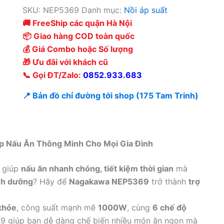
SKU:
NEP5369
Danh mục:
Nồi áp suất
🚚 FreeShip các quận Hà Nội
📦 Giao hàng COD toàn quốc
💰 Giá Combo hoặc Số lượng
🎁 Ưu đãi với khách cũ
📞 Gọi ĐT/Zalo:
0852.933.683
📍 Bản đồ chỉ đường tới shop (175 Tam Trinh)
p Nấu Ăn Thông Minh Cho Mọi Gia Đình
, giúp
nấu ăn nhanh chóng, tiết kiệm thời gian
mà
inh dưỡng
? Hãy để
Nagakawa NEP5369
trở thành
trợ
khỏe
, công suất mạnh mẽ
1000W
, cùng
6 chế độ
9 giúp bạn dễ dàng chế biến nhiều món ăn ngon mà