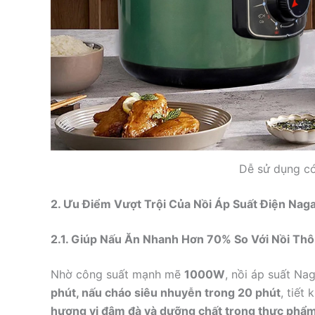
Dễ sử dụng có 
2. Ưu Điểm Vượt Trội Của Nồi Áp Suất Điện N
2.1. Giúp Nấu Ăn Nhanh Hơn 70% So Với Nồi Th
Nhờ công suất mạnh mẽ
1000W
, nồi áp suất N
phút, nấu cháo siêu nhuyễn trong 20 phút
, tiết
hương vị đậm đà và dưỡng chất trong thực phẩ