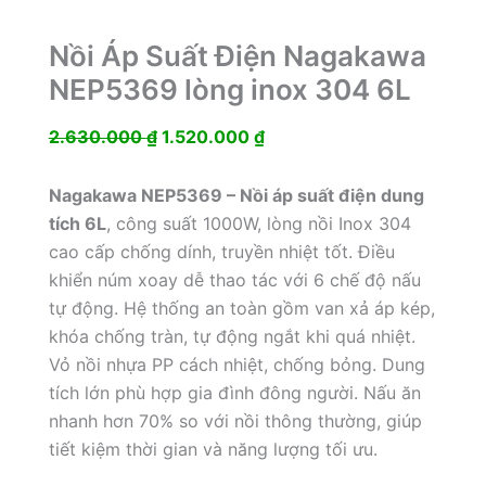
Nồi Áp Suất Điện Nagakawa
NEP5369 lòng inox 304 6L
Giá
Giá
2.630.000
₫
1.520.000
₫
gốc
hiện
là:
tại
Nagakawa NEP5369 – Nồi áp suất điện dung
2.630.000 ₫.
là:
tích 6L
, công suất 1000W, lòng nồi Inox 304
1.520.000 ₫.
cao cấp chống dính, truyền nhiệt tốt. Điều
khiển núm xoay dễ thao tác với 6 chế độ nấu
tự động. Hệ thống an toàn gồm van xả áp kép,
khóa chống tràn, tự động ngắt khi quá nhiệt.
Vỏ nồi nhựa PP cách nhiệt, chống bỏng. Dung
tích lớn phù hợp gia đình đông người. Nấu ăn
nhanh hơn 70% so với nồi thông thường, giúp
tiết kiệm thời gian và năng lượng tối ưu.