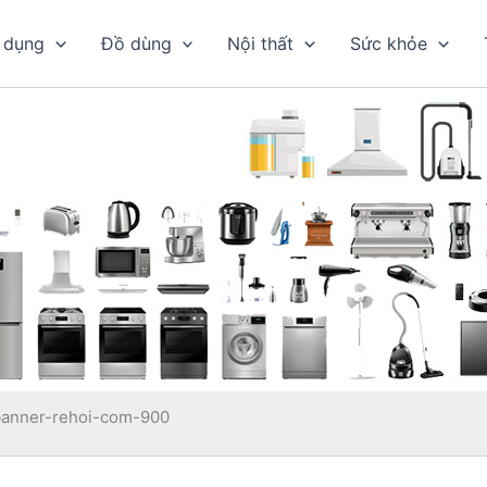
 dụng
Đồ dùng
Nội thất
Sức khỏe
banner-rehoi-com-900