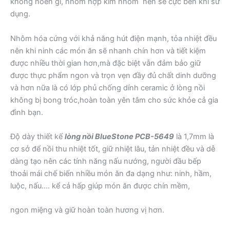
không hoen gỉ, nhôm hợp kim nhôm nên sẽ cực bền khi sử
dụng.
Nhôm hóa cứng với khả năng hút điện mạnh, tỏa nhiệt đều
nên khi ninh các món ăn sẽ nhanh chín hơn và tiết kiệm
được nhiều thời gian hơn,mà đặc biệt vẫn đảm bảo giữ
được thực phẩm ngon và trọn vẹn đầy đủ chất dinh dưỡng
và hơn nữa là có lớp phủ chống dính ceramic ở lòng nồi
không bị bong tróc,hoàn toàn yên tâm cho sức khỏe cả gia
đình bạn.
Độ dày thiết kế
lòng nồi BlueStone PCB-5649
là 1,7mm là
cơ sở để nồi thu nhiệt tốt, giữ nhiệt lâu, tản nhiệt đều và dễ
dàng tạo nên các tính năng nấu nướng, người đầu bếp
thoải mái chế biến nhiều món ăn đa dạng như: ninh, hầm,
luộc, nấu…. kể cả hấp giúp món ăn được chín mềm,
ngon miệng và giữ hoàn toàn hương vị hơn.