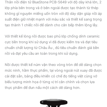
Thân nồi điện tử BlueStone PCB-5649 với độ dày khá lớn, 2
lớp phía bên trong và ở bên ngoài được tạo thành từ thép
không gỉ nguyên miếng uốn tròn với độ dày dặn giúp nồi áp
suất điện giữ nhiệt mạnh với màu sắc và thiết kế sang trọng
tạo thành 1 chiếc nồi để dành cho căn bếp thêm lộng lẫy.
Với thiết kế lòng nồi được bao phủ lớp chống dính ceramic
cực bền trong khi sử dụng vì đã được kiểm tra và đạt tiêu
chuẩn chất lượng từ Châu Âu , đủ tiêu chuẩn đánh giá bền
nồi và đạt yêu cầu an toàn trong khi sử dụng.
Nồi được thiết kế núm vặn theo vòng tròn để dễ dàng chọn
mức ninh, hầm thực phẩm, tại vòng ngoài nút xuay đã được
cài đặt sẵn, bảng điều khiển có chế đọ tiếng việt cùng vớ
biểu tượng minh họa ở từng vị trí căn chỉnh và chọn lựa
thực phẩm để đun nấu một cách dẽ dàng hơn.