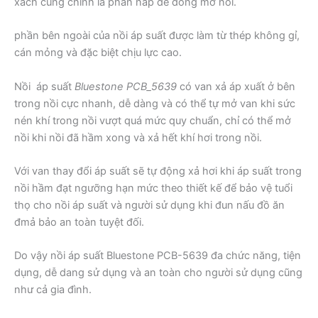
xách cũng chính là phần nắp để đóng mở nồi.
phần bên ngoài của nồi áp suất được làm từ thép không gỉ,
cán mỏng và đặc biệt chịu lực cao.
Nồi áp suất
Bluestone PCB_5639
có van xả áp xuất ở bên
trong nồi cực nhanh, dễ dàng và có thể tự mở van khi sức
nén khí trong nồi vượt quá mức quy chuẩn, chỉ có thể mở
nồi khi nồi đã hầm xong và xả hết khí hơi trong nồi.
Với van thay đổi áp suất sẽ tự động xả hơi khi áp suất trong
nồi hầm đạt ngưỡng hạn mức theo thiết kế để bảo vệ tuổi
thọ cho nồi áp suất và người sử dụng khi đun nấu đồ ăn
đmả bảo an toàn tuyệt đối.
Do vậy nồi áp suất Bluestone PCB-5639 đa chức năng, tiện
dụng, dễ dang sử dụng và an toàn cho người sử dụng cũng
như cả gia đình.