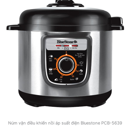
Núm vặn điều khiển nồi áp suất điện Bluestone PCB-5639