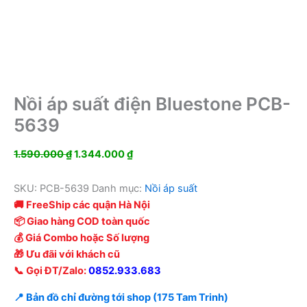
Nồi áp suất điện Bluestone PCB-
5639
Giá
Giá
1.590.000
₫
1.344.000
₫
gốc
hiện
là:
tại
SKU:
PCB-5639
Danh mục:
Nồi áp suất
1.590.000 ₫.
là:
🚚 FreeShip các quận Hà Nội
1.344.000 ₫.
📦 Giao hàng COD toàn quốc
💰 Giá Combo hoặc Số lượng
🎁 Ưu đãi với khách cũ
📞 Gọi ĐT/Zalo:
0852.933.683
📍 Bản đồ chỉ đường tới shop (175 Tam Trinh)