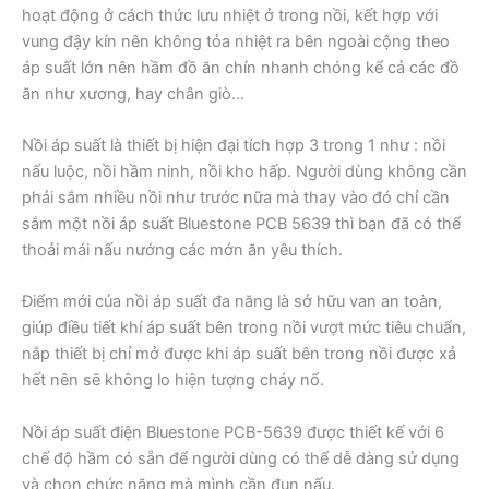
hoạt động ở cách thức lưu nhiệt ở trong nồi, kết hợp với
vung đậy kín nên không tỏa nhiệt ra bên ngoài cộng theo
áp suất lớn nên hầm đồ ăn chín nhanh chóng kể cả các đồ
ăn như xương, hay chân giò…
Nồi áp suất là thiết bị hiện đại tích hợp 3 trong 1 như : nồi
nấu luộc, nồi hầm ninh, nồi kho hấp. Người dùng không cần
phải sắm nhiều nồi như trước nữa mà thay vào đó chỉ cần
sắm một nồi áp suất Bluestone PCB 5639 thì bạn đã có thể
thoải mái nấu nướng các mớn ăn yêu thích.
Điểm mới của nồi áp suất đa năng là sở hữu van an toàn,
giúp điều tiết khí áp suất bên trong nồi vượt mức tiêu chuẩn,
nắp thiết bị chỉ mở được khi áp suất bên trong nồi được xả
hết nên sẽ không lo hiện tượng cháy nổ.
Nồi áp suất điện Bluestone PCB-5639 được thiết kế với 6
chế độ hầm có sẵn để người dùng có thể dễ dàng sử dụng
và chọn chức năng mà mình cần đun nấu.