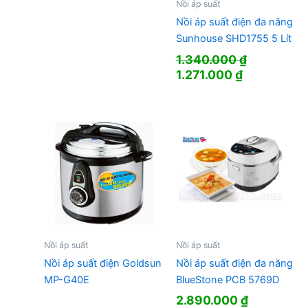
Nồi áp suất
Nồi áp suất điện đa năng
Sunhouse SHD1755 5 Lít
1.340.000
₫
Giá
Giá
1.271.000
₫
gốc
hiện
là:
tại
1.340.000 ₫.
là:
1.271.000 ₫
Nồi áp suất
Nồi áp suất
Nồi áp suất điện Goldsun
Nồi áp suất điện đa năng
MP-G40E
BlueStone PCB 5769D
2.890.000
₫