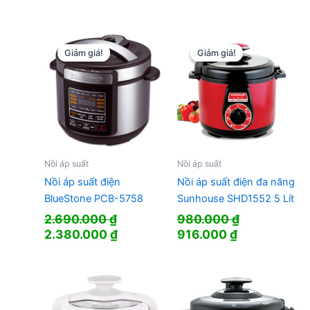
Giảm giá!
Giảm giá!
Giảm giá!
Giảm giá!
Nồi áp suất
Nồi áp suất
Nồi áp suất điện
Nồi áp suất điện đa năng
BlueStone PCB-5758
Sunhouse SHD1552 5 Lít
2.690.000
₫
980.000
₫
Giá
Giá
Giá
Giá
2.380.000
₫
916.000
₫
gốc
hiện
gốc
hiện
là:
tại
là:
tại
2.690.000 ₫.
là:
980.000 ₫.
là:
2.380.000 ₫.
916.000 ₫.