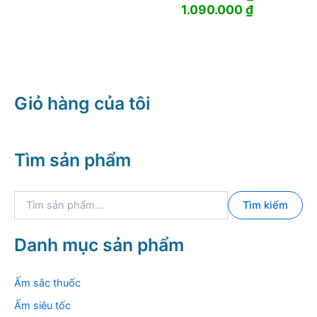
Giá
Giá
1.090.000
₫
gốc
hiện
là:
tại
1.430.000 ₫.
là:
1.090.000 
Giỏ hàng của tôi
Tìm sản phẩm
T
Tìm kiếm
ì
m
k
Danh mục sản phẩm
i
ế
m
Ấm sắc thuốc
:
Ấm siêu tốc