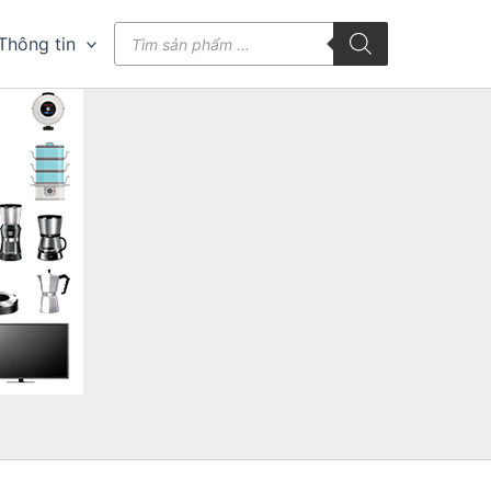
Tìm
Thông tin
kiếm
sản
phẩm