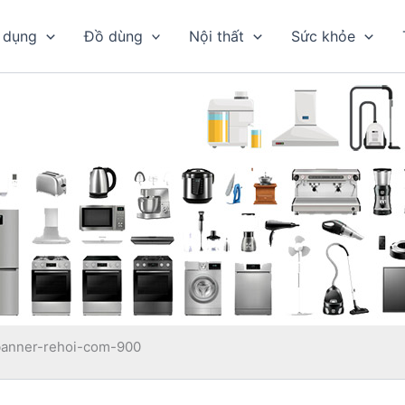
 dụng
Đồ dùng
Nội thất
Sức khỏe
banner-rehoi-com-900