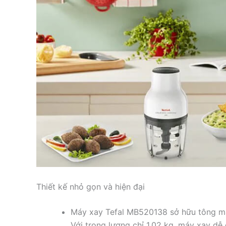
Thiết kế nhỏ gọn và hiện đại
Máy xay Tefal MB520138 sở hữu tông màu
Với trọng lượng chỉ 1.02 kg, máy xay dễ