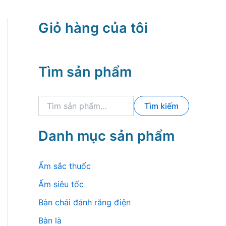
Giỏ hàng của tôi
Tìm sản phẩm
T
Tìm kiếm
ì
m
k
Danh mục sản phẩm
i
ế
m
Ấm sắc thuốc
:
Ấm siêu tốc
Bàn chải đánh răng điện
Bàn là