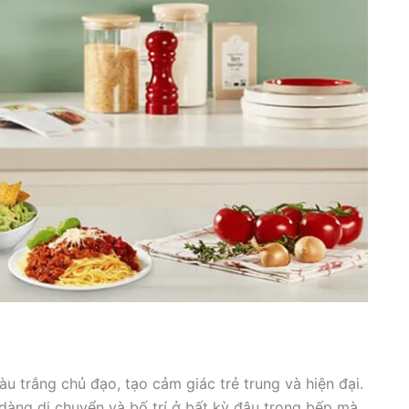
 trắng chủ đạo, tạo cảm giác trẻ trung và hiện đại.
 dàng di chuyển và bố trí ở bất kỳ đâu trong bếp mà