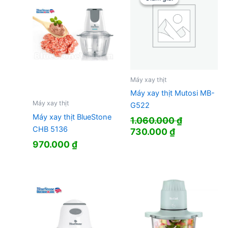
Máy xay thịt
Máy xay thịt Mutosi MB-
Máy xay thịt
G522
Máy xay thịt BlueStone
1.060.000
₫
CHB 5136
Giá
Giá
730.000
₫
gốc
hiện
970.000
₫
là:
tại
1.060.000 ₫.
là:
730.000 ₫.