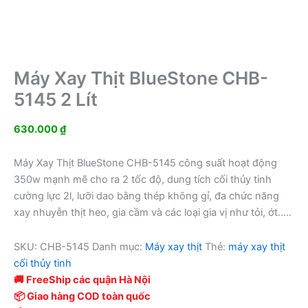
Máy Xay Thịt BlueStone CHB-
5145 2 Lít
630.000
₫
Máy Xay Thịt BlueStone CHB-5145 công suất hoạt động
350w mạnh mẽ cho ra 2 tốc độ, dung tích cối thủy tinh
cường lực 2l, lưỡi dao bằng thép không gỉ, đa chức năng
xay nhuyễn thịt heo, gia cầm và các loại gia vị như tỏi, ớt…..
SKU:
CHB-5145
Danh mục:
Máy xay thịt
Thẻ:
máy xay thịt
cối thủy tinh
🚚 FreeShip các quận Hà Nội
📦 Giao hàng COD toàn quốc