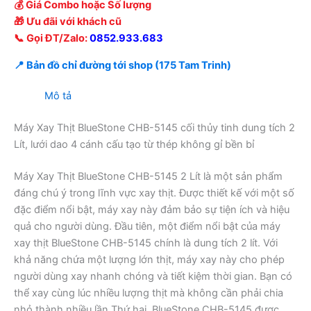
💰 Giá Combo hoặc Số lượng
🎁 Ưu đãi với khách cũ
📞 Gọi ĐT/Zalo:
0852.933.683
📍 Bản đồ chỉ đường tới shop (175 Tam Trinh)
Mô tả
Máy Xay Thịt BlueStone CHB-5145 cối thủy tinh dung tích 2
Lít, lưới dao 4 cánh cấu tạo từ thép không gỉ bền bỉ
Máy Xay Thịt BlueStone CHB-5145 2 Lít là một sản phẩm
đáng chú ý trong lĩnh vực xay thịt. Được thiết kế với một số
đặc điểm nổi bật, máy xay này đảm bảo sự tiện ích và hiệu
quả cho người dùng. Đầu tiên, một điểm nổi bật của máy
xay thịt BlueStone CHB-5145 chính là dung tích 2 lít. Với
khả năng chứa một lượng lớn thịt, máy xay này cho phép
người dùng xay nhanh chóng và tiết kiệm thời gian. Bạn có
thể xay cùng lúc nhiều lượng thịt mà không cần phải chia
nhỏ thành nhiều lần.Thứ hai, BlueStone CHB-5145 được