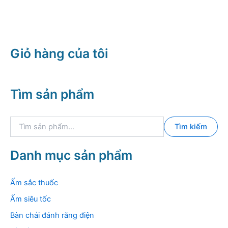
Giỏ hàng của tôi
Tìm sản phẩm
T
Tìm kiếm
ì
m
k
Danh mục sản phẩm
i
ế
m
Ấm sắc thuốc
:
Ấm siêu tốc
Bàn chải đánh răng điện