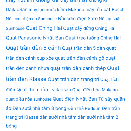
Máy làm mát không khí
DaikioSan
máy lọc nước kiềm Makano
máy rửa bát Bosch
Nồi cơm điện Sato
Nồi cơm điện cơ Sunhouse
Nồi áp suất
Quạt Ching Hai
Quạt cây đứng Ching Hai
Sunhouse
Quạt Panasonic Nhật Bản
Quạt treo tường Ching Hai
Quạt trần đèn 5 cánh
Quạt trần đèn 5 đèn
quạt
quạt trần đèn cánh gỗ
quạt
trần đèn cánh cụp xòe
Quạt
trần đèn cánh nhựa
quạt trần đèn cánh thép
trần đèn Klasse
Quạt trần đèn trang trí
Quạt tích
Quạt điều hòa Daikiosan
điện
Quạt điều hòa Makano
Quạt điện Nhật Bản
Tủ sấy quần
quạt điều hòa sunhouse
áo
Đèn sưởi nhà tắm 3 bóng
Đèn thả Redsun
Đèn trần
trang trí Klasse
đèn sưởi nhà tắm
đèn sưởi nhà tắm 2
bóng