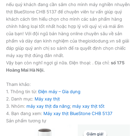
nếu quý khách đang cần sắm cho mình máy nghiền nhuyễn
thịt BlueStone CHB 5137 để chuyên viên tư vấn giúp quý
khách cách tìm hiểu chọn cho mình các sản phẩm hàng
chính hãng loại tốt nhất hoặc hợp lý với quý vị và mái ấm
của bạn! Với đội ngũ bán hàng online chuyên sâu về sản
phẩm và dày dạn kinh nghiệm của thegioidodung.vn sẽ giải
đáp giúp quý anh chị so sánh để ra quyết định chọn chiếc
máy xay thịt đúng đắn nhất.
Vậy bạn còn nghĩ ngợi gì nữa. Điện thoại:
. Địa chỉ:
số 175
Hoàng Mai Hà Nội.
Tham khảo:
1. Thông tin từ:
Điện máy – Gia dụng
2. Danh mục:
Máy xay thịt
3. Nhóm:
máy xay thịt đa năng
;
máy xay thịt tốt
4. Bạn đang xem:
Máy xay thịt BlueStone CHB 5137
Sản phẩm tương tự
Giảm giá!
Giảm giá!