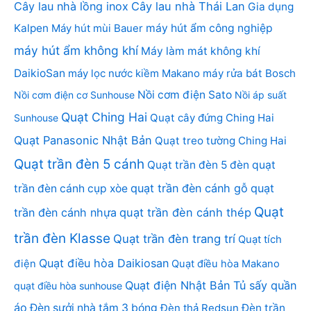
Cây lau nhà lồng inox
Cây lau nhà Thái Lan
Gia dụng
Kalpen
Máy hút mùi Bauer
máy hút ẩm công nghiệp
máy hút ẩm không khí
Máy làm mát không khí
DaikioSan
máy lọc nước kiềm Makano
máy rửa bát Bosch
Nồi cơm điện Sato
Nồi cơm điện cơ Sunhouse
Nồi áp suất
Quạt Ching Hai
Quạt cây đứng Ching Hai
Sunhouse
Quạt Panasonic Nhật Bản
Quạt treo tường Ching Hai
Quạt trần đèn 5 cánh
Quạt trần đèn 5 đèn
quạt
quạt trần đèn cánh gỗ
quạt
trần đèn cánh cụp xòe
Quạt
trần đèn cánh nhựa
quạt trần đèn cánh thép
trần đèn Klasse
Quạt trần đèn trang trí
Quạt tích
Quạt điều hòa Daikiosan
điện
Quạt điều hòa Makano
Quạt điện Nhật Bản
Tủ sấy quần
quạt điều hòa sunhouse
áo
Đèn sưởi nhà tắm 3 bóng
Đèn thả Redsun
Đèn trần