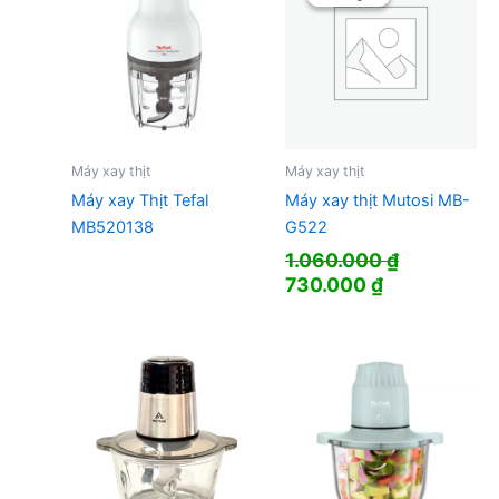
Máy xay thịt
Máy xay thịt
Máy xay Thịt Tefal
Máy xay thịt Mutosi MB-
MB520138
G522
1.060.000
₫
Giá
Giá
730.000
₫
gốc
hiện
là:
tại
1.060.000 ₫.
là:
730.000 ₫.