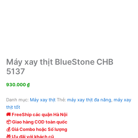
Máy xay thịt BlueStone CHB
5137
930.000
₫
Danh mục:
Máy xay thịt
Thẻ:
máy xay thịt đa năng
,
máy xay
thịt tốt
🚚 FreeShip các quận Hà Nội
📦 Giao hàng COD toàn quốc
💰 Giá Combo hoặc Số lượng
🎁 Ưu đãi với khách cũ