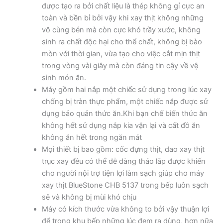
được tạo ra bởi chất liệu là thép không gỉ cực an
toàn và bền bỉ bởi vậy khi xay thịt không những
vô cùng bén mà còn cực khó trầy xước, không
sinh ra chất độc hại cho thể chất, không bị bào
mòn với thời gian, vừa tạo cho việc cắt mịn thịt
trong vòng vài giây mà còn đáng tin cậy về vệ
sinh món ăn.
Máy gồm hai nắp một chiếc sử dụng trong lúc xay
chống bị tràn thực phẩm, một chiếc nắp được sử
dụng bảo quản thức ăn.Khi bạn chế biến thức ăn
không hết sử dụng nắp kia vặn lại và cất đồ ăn
không ăn hết trong ngăn mát
Mọi thiết bị bao gồm: cốc đựng thịt, dao xay thịt
trục xay đều có thể dễ dàng tháo lắp được khiến
cho người nội trợ tiện lợi làm sạch giúp cho máy
xay thịt BlueStone CHB 5137 trong bếp luôn sạch
sẽ và không bị mùi khó chịu
Máy có kích thước vừa không to bởi vậy thuận lợi
để trong khu bếp những lúc đem ra dùng, hơn nữa