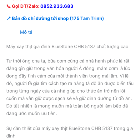
📞 Gọi ĐT/Zalo:
0852.933.683
📍 Bản đồ chỉ đường tới shop (175 Tam Trinh)
Mô tả
Máy xay thịt gia đình BlueStone CHB 5137 chất lượng cao
Từ thời ông cha ta, bữa cơm cùng cả nhà hạnh phúc là rất
đáng gìn giữ trong văn hóa người Á đông, mâm cơm là lúc
đong đầy tình cảm của mỗi thành viên trong mái ấm. Vì lẽ
đó, người tề gia tìm cách tạo ra hàng tá đồ ăn được biến tấu
trong từng ngày của cả nhà giúp cho thức ăn trở nên lôi
cuốn mà vẫn giữ được sạch sẽ và giữ dinh dưỡng từ đồ ăn.
Đó tất nhiên là mong muốn mà toàn bộ người làm bếp đã
đang ước muốn ưu tiên.
Sự cần thiết của máy xay thịt BlueStone CHB 5137 trong gia
đình