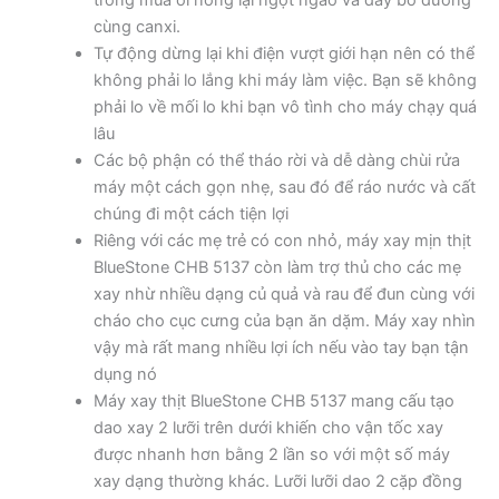
cùng canxi.
Tự động dừng lại khi điện vượt giới hạn nên có thể
không phải lo lắng khi máy làm việc. Bạn sẽ không
phải lo về mối lo khi bạn vô tình cho máy chạy quá
lâu
Các bộ phận có thể tháo rời và dễ dàng chùi rửa
máy một cách gọn nhẹ, sau đó để ráo nước và cất
chúng đi một cách tiện lợi
Riêng với các mẹ trẻ có con nhỏ, máy xay mịn thịt
BlueStone CHB 5137 còn làm trợ thủ cho các mẹ
xay nhừ nhiều dạng củ quả và rau để đun cùng với
cháo cho cục cưng của bạn ăn dặm. Máy xay nhìn
vậy mà rất mang nhiều lợi ích nếu vào tay bạn tận
dụng nó
Máy xay thịt BlueStone CHB 5137 mang cấu tạo
dao xay 2 lưỡi trên dưới khiến cho vận tốc xay
được nhanh hơn bằng 2 lần so với một số máy
xay dạng thường khác. Lưỡi lưỡi dao 2 cặp đồng