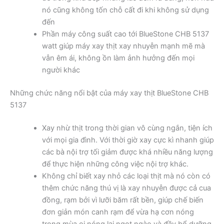
nó cũng không tốn chỗ cất đi khi không sử dụng
đến
Phần máy công suất cao tới BlueStone CHB 5137
watt giúp máy xay thịt xay nhuyễn mạnh mẽ mà
vẫn êm ái, không ồn làm ảnh hưởng đến mọi
người khác
Những chức năng nổi bật của máy xay thịt BlueStone CHB
5137
Xay nhừ thịt trong thời gian vô cùng ngắn, tiện ích
với mọi gia đình. Với thời giờ xay cực kì nhanh giúp
các bà nội trợ tối giảm được khá nhiều năng lượng
để thực hiện những công việc nội trợ khác.
Không chỉ biết xay nhỏ các loại thịt mà nó còn có
thêm chức năng thú vị là xay nhuyễn được cả cua
đồng, rạm bởi vì lưỡi băm rất bền, giúp chế biến
đơn giản món canh rạm để vừa hạ cơn nóng
trong mùa oi nóng lại ngọt ngào và đầy bổ dưỡng