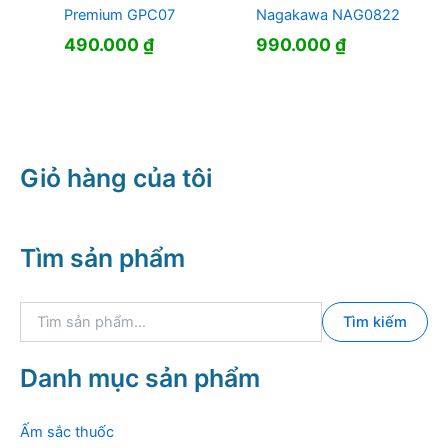
Premium GPC07
Nagakawa NAG0822
490.000
₫
990.000
₫
Giỏ hàng của tôi
Tìm sản phẩm
T
Tìm kiếm
ì
m
k
Danh mục sản phẩm
i
ế
m
Ấm sắc thuốc