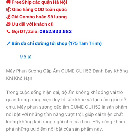
🚚 FreeShip các quận Hà Nội
📦 Giao hàng COD toàn quốc
💰 Giá Combo hoặc Số lượng
🎁 Ưu đãi với khách cũ
📞 Gọi ĐT/Zalo:
0852.933.683
📍 Bản đồ chỉ đường tới shop (175 Tam Trinh)
Mô tả
Máy Phun Sương Cấp Ẩm GUME GUH52 Đánh Bay Không
Khí Khô Hạn
Trong cuộc sống hiện đại, độ ẩm không khí đóng vai trò
quan trọng trong việc duy trì sức khỏe và tạo cảm giác dễ
chịu. Máy phun sương cấp ẩm GUME GUH52 là sản phẩm
nổi bật với những tính năng vượt trội, giúp cải thiện chất
lượng không khí trong ngôi nhà của bạn. Hãy cùng khám
phá những ưu điểm nổi bật của sản phẩm này.