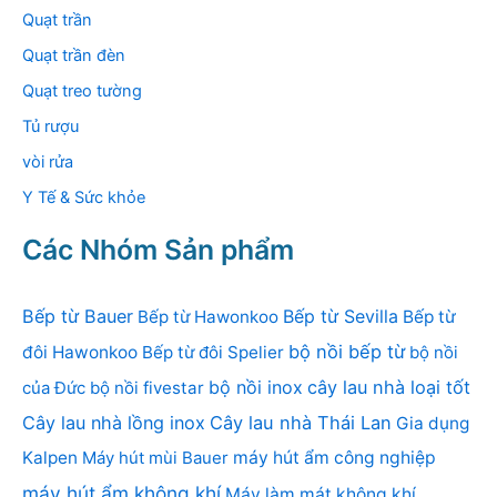
Quạt trần
Quạt trần đèn
Quạt treo tường
Tủ rượu
vòi rửa
Y Tế & Sức khỏe
Các Nhóm Sản phẩm
Bếp từ Bauer
Bếp từ Sevilla
Bếp từ Hawonkoo
Bếp từ
bộ nồi bếp từ
đôi Hawonkoo
Bếp từ đôi Spelier
bộ nồi
bộ nồi inox
cây lau nhà loại tốt
của Đức
bộ nồi fivestar
Cây lau nhà lồng inox
Cây lau nhà Thái Lan
Gia dụng
Kalpen
Máy hút mùi Bauer
máy hút ẩm công nghiệp
máy hút ẩm không khí
Máy làm mát không khí