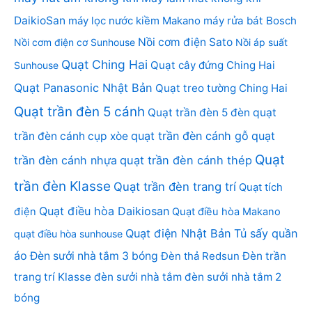
DaikioSan
máy lọc nước kiềm Makano
máy rửa bát Bosch
Nồi cơm điện Sato
Nồi cơm điện cơ Sunhouse
Nồi áp suất
Quạt Ching Hai
Quạt cây đứng Ching Hai
Sunhouse
Quạt Panasonic Nhật Bản
Quạt treo tường Ching Hai
Quạt trần đèn 5 cánh
Quạt trần đèn 5 đèn
quạt
quạt trần đèn cánh gỗ
quạt
trần đèn cánh cụp xòe
Quạt
trần đèn cánh nhựa
quạt trần đèn cánh thép
trần đèn Klasse
Quạt trần đèn trang trí
Quạt tích
Quạt điều hòa Daikiosan
điện
Quạt điều hòa Makano
Quạt điện Nhật Bản
Tủ sấy quần
quạt điều hòa sunhouse
áo
Đèn sưởi nhà tắm 3 bóng
Đèn thả Redsun
Đèn trần
trang trí Klasse
đèn sưởi nhà tắm
đèn sưởi nhà tắm 2
bóng