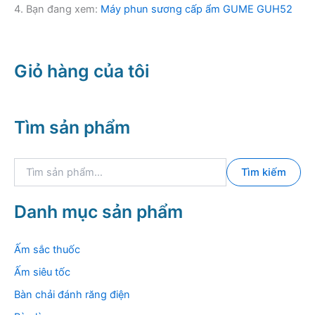
4. Bạn đang xem:
Máy phun sương cấp ẩm GUME GUH52
Giỏ hàng của tôi
Tìm sản phẩm
T
Tìm kiếm
ì
m
k
Danh mục sản phẩm
i
ế
m
Ấm sắc thuốc
:
Ấm siêu tốc
Bàn chải đánh răng điện