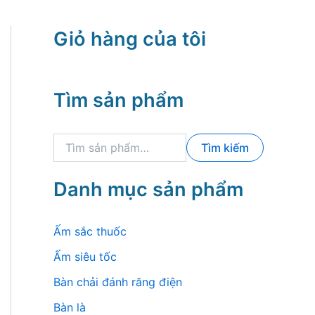
Giỏ hàng của tôi
Tìm sản phẩm
T
Tìm kiếm
ì
m
k
Danh mục sản phẩm
i
ế
m
Ấm sắc thuốc
:
Ấm siêu tốc
Bàn chải đánh răng điện
Bàn là