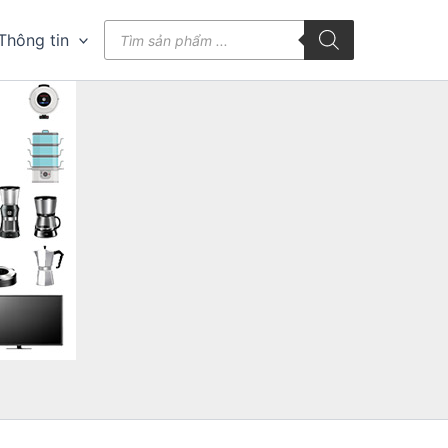
Tìm
Thông tin
kiếm
sản
phẩm