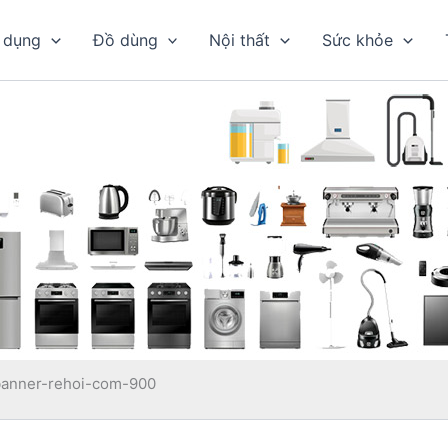
 dụng
Đồ dùng
Nội thất
Sức khỏe
banner-rehoi-com-900