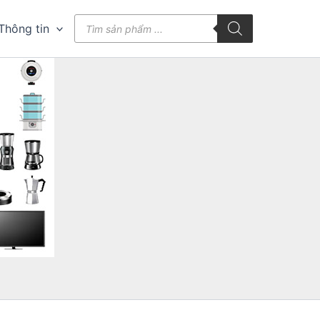
Tìm
Thông tin
kiếm
sản
phẩm