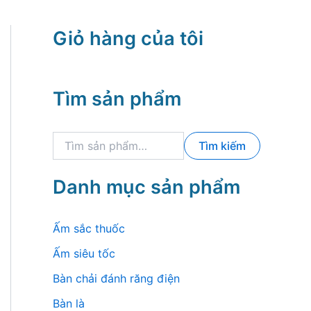
Giỏ hàng của tôi
Tìm sản phẩm
T
Tìm kiếm
ì
m
k
Danh mục sản phẩm
i
ế
m
Ấm sắc thuốc
:
Ấm siêu tốc
Bàn chải đánh răng điện
Bàn là