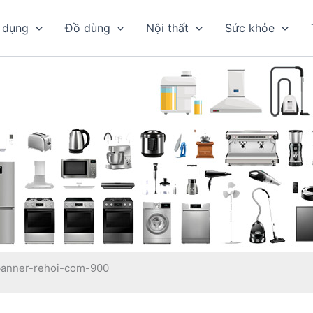
 dụng
Đồ dùng
Nội thất
Sức khỏe
banner-rehoi-com-900