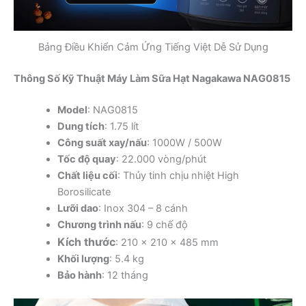
Bảng Điều Khiển Cảm Ứng Tiếng Việt Dễ Sử Dụng
Thông Số Kỹ Thuật Máy Làm Sữa Hạt Nagakawa NAG0815
Model
: NAG0815
Dung tích
: 1.75 lít
Công suất xay/nấu
: 1000W / 500W
Tốc độ quay
: 22.000 vòng/phút
Chất liệu cối
: Thủy tinh chịu nhiệt High
Borosilicate
Lưỡi dao
: Inox 304 – 8 cánh
Chương trình nấu
: 9 chế độ
Kích thước
: 210 x 210 x 485 mm
Khối lượng
: 5.4 kg
Bảo hành
: 12 tháng