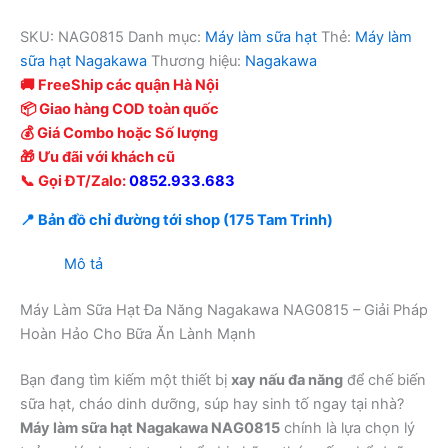
SKU:
NAG0815
Danh mục:
Máy làm sữa hạt
Thẻ:
Máy làm
sữa hạt Nagakawa
Thương hiệu:
Nagakawa
🚚 FreeShip các quận Hà Nội
📦 Giao hàng COD toàn quốc
💰 Giá Combo hoặc Số lượng
🎁 Ưu đãi với khách cũ
📞 Gọi ĐT/Zalo:
0852.933.683
📍 Bản đồ chỉ đường tới shop (175 Tam Trinh)
Mô tả
Máy Làm Sữa Hạt Đa Năng Nagakawa NAG0815 – Giải Pháp
Hoàn Hảo Cho Bữa Ăn Lành Mạnh
Bạn đang tìm kiếm một thiết bị
xay nấu đa năng
để chế biến
sữa hạt, cháo dinh dưỡng, súp hay sinh tố ngay tại nhà?
Máy làm sữa hạt Nagakawa NAG0815
chính là lựa chọn lý