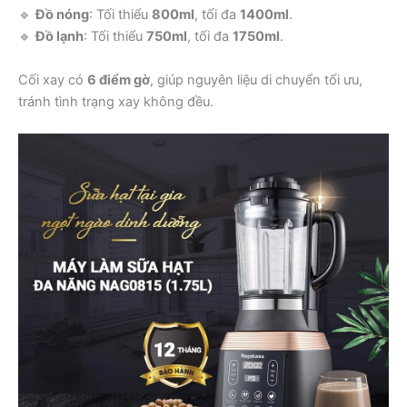
🔹
Đồ nóng
: Tối thiểu
800ml
, tối đa
1400ml
.
🔹
Đồ lạnh
: Tối thiểu
750ml
, tối đa
1750ml
.
Cối xay có
6 điểm gờ
, giúp nguyên liệu di chuyển tối ưu,
tránh tình trạng xay không đều.