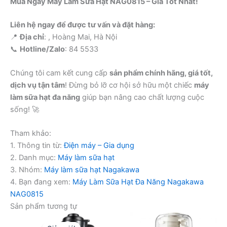
Mua Ngay Máy Làm Sữa Hạt NAG0815 – Giá Tốt Nhất!
Liên hệ ngay để được tư vấn và đặt hàng:
📍
Địa chỉ
: , Hoàng Mai, Hà Nội
📞
Hotline/Zalo
: 84 5533
Chúng tôi cam kết cung cấp
sản phẩm chính hãng, giá tốt,
dịch vụ tận tâm
! Đừng bỏ lỡ cơ hội sở hữu một chiếc
máy
làm sữa hạt đa năng
giúp bạn nâng cao chất lượng cuộc
sống! 🚀
Tham khảo:
1. Thông tin từ:
Điện máy – Gia dụng
2. Danh mục:
Máy làm sữa hạt
3. Nhóm:
Máy làm sữa hạt Nagakawa
4. Bạn đang xem:
Máy Làm Sữa Hạt Đa Năng Nagakawa
NAG0815
Sản phẩm tương tự