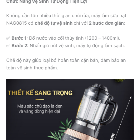
Chức Năng Vệ Sinh Tự Động Tiện Lợi
Không cần tốn nhiều thời gian chùi rửa, máy làm sữa hạt
NAG0815 có
chế độ tự vệ sinh
chỉ với
2 bước đơn giản
:
✅
Bước 1
: Đổ nước vào cối thủy tinh (1200 – 1400ml).
✅
Bước 2
: Nhấn giữ nút vệ sinh, máy tự động làm sạch.
Chế độ này giúp loại bỏ hoàn toàn cặn bẩn, đảm bảo an
toàn vệ sinh thực phẩm.