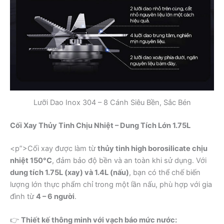
Lưỡi Dao Inox 304 – 8 Cánh Siêu Bền, Sắc Bén
Cối Xay Thủy Tinh Chịu Nhiệt – Dung Tích Lớn 1.75L
<p”>Cối xay được làm từ
thủy tinh high borosilicate chịu
nhiệt 150°C
, đảm bảo độ bền và an toàn khi sử dụng. Với
dung tích 1.75L (xay) và 1.4L (nấu)
, bạn có thể chế biến
lượng lớn thực phẩm chỉ trong một lần nấu, phù hợp với gia
đình từ
4 – 6 người
.
👉
Thiết kế thông minh với vạch báo mức nước: