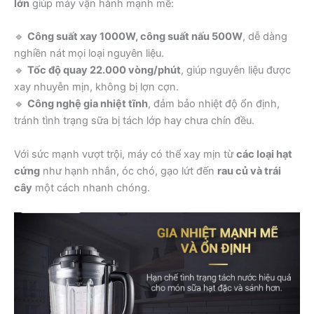
lớn
giúp máy vận hành mạnh mẽ:
🔹
Công suất xay 1000W, công suất nấu 500W
, dễ dàng
nghiền nát mọi loại nguyên liệu.
🔹
Tốc độ quay 22.000 vòng/phút
, giúp nguyên liệu được
xay nhuyễn mịn, không bị lợn cợn.
🔹
Công nghệ gia nhiệt tĩnh
, đảm bảo nhiệt độ ổn định,
tránh tình trạng sữa bị tách lớp hay chưa chín đều.
Với sức mạnh vượt trội, máy có thể xay mịn từ
các loại hạt
cứng
như hạnh nhân, óc chó, gạo lứt đến
rau củ và trái
cây
một cách nhanh chóng.