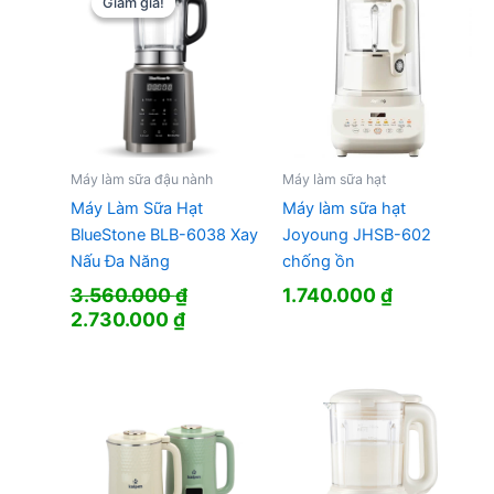
Giảm giá!
Giảm giá!
Máy làm sữa đậu nành
Máy làm sữa hạt
Máy Làm Sữa Hạt
Máy làm sữa hạt
BlueStone BLB-6038 Xay
Joyoung JHSB-602
Nấu Đa Năng
chống ồn
3.560.000
₫
1.740.000
₫
Giá
Giá
2.730.000
₫
gốc
hiện
là:
tại
3.560.000 ₫.
là:
2.730.000 ₫.