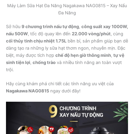
Máy Làm Sữa Hạt Đa Năng Nagakawa NAG0815 – Xay Nấu
Đa Năng
Sở hữu
9 chương trình nấu tự động
,
công suất xay 1000W,
nấu 500W
, tốc độ quay lên đến
22.000 vòng/phút
, cùng
cối thủy tinh chịu nhiệt 1.75L
bền bỉ, sản phẩm giúp bạn dễ
dàng tạo ra những ly sữa hạt thơm ngon, nhuyễn mịn. Đặc
biệt, máy được tích hợp
chế độ hẹn giờ thông minh
,
tự vệ
sinh tiện lợi
,
chống trào
và nhiều tính năng an toàn vượt
trội.
Hãy cùng khám phá chi tiết các tính năng ưu việt của
Nagakawa NAG0815
ngay dưới đây!