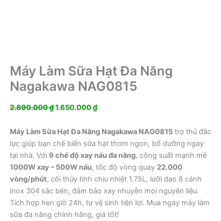
Máy Làm Sữa Hạt Đa Năng
Nagakawa NAG0815
Giá
Giá
2.890.000
₫
1.650.000
₫
gốc
hiện
là:
tại
Máy Làm Sữa Hạt Đa Năng Nagakawa NAG0815
trợ thủ đắc
2.890.000 ₫.
là:
lực giúp bạn chế biến sữa hạt thơm ngon, bổ dưỡng ngay
1.650.000 ₫.
tại nhà. Với
9 chế độ xay nấu đa năng
, công suất mạnh mẽ
1000W xay – 500W nấu
, tốc độ vòng quay
22.000
vòng/phút
, cối thủy tinh chịu nhiệt 1.75L, lưỡi dao 8 cánh
inox 304 sắc bén, đảm bảo xay nhuyễn mọi nguyên liệu.
Tích hợp hẹn giờ 24h, tự vệ sinh tiện lợi. Mua ngay máy làm
sữa đa năng chính hãng, giá tốt!