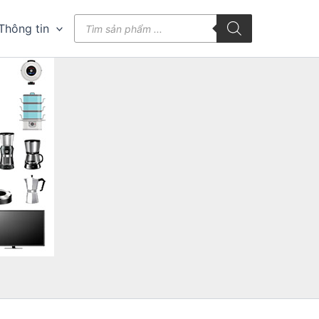
Tìm
Thông tin
kiếm
sản
phẩm