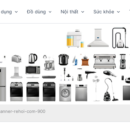
 dụng
Đồ dùng
Nội thất
Sức khỏe
banner-rehoi-com-900