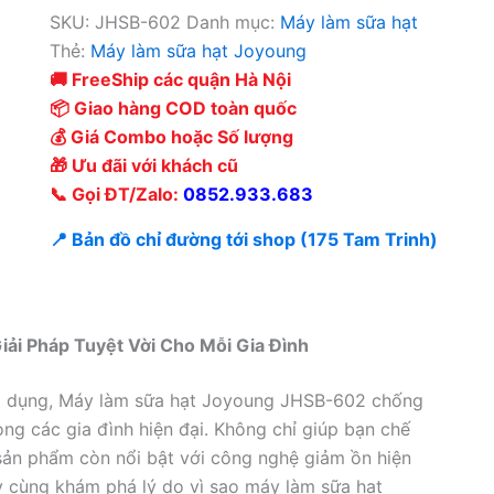
SKU:
JHSB-602
Danh mục:
Máy làm sữa hạt
Thẻ:
Máy làm sữa hạt Joyoung
🚚 FreeShip các quận Hà Nội
📦 Giao hàng COD toàn quốc
💰 Giá Combo hoặc Số lượng
🎁 Ưu đãi với khách cũ
📞 Gọi ĐT/Zalo:
0852.933.683
📍 Bản đồ chỉ đường tới shop (175 Tam Trinh)
ải Pháp Tuyệt Vời Cho Mỗi Gia Đình
gia dụng, Máy làm sữa hạt Joyoung JHSB-602 chống
ng các gia đình hiện đại. Không chỉ giúp bạn chế
sản phẩm còn nổi bật với công nghệ giảm ồn hiện
y cùng khám phá lý do vì sao máy làm sữa hạt