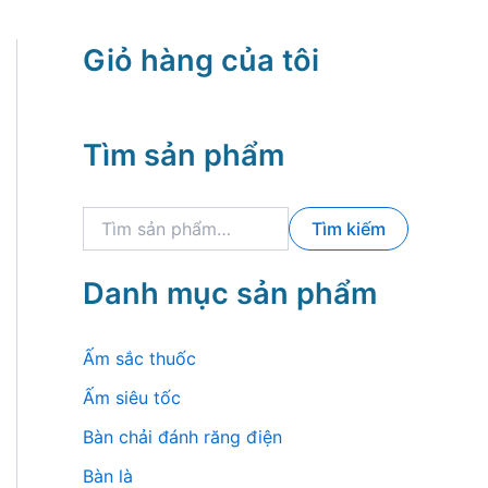
Giỏ hàng của tôi
Tìm sản phẩm
T
Tìm kiếm
ì
m
k
Danh mục sản phẩm
i
ế
m
Ấm sắc thuốc
:
Ấm siêu tốc
Bàn chải đánh răng điện
Bàn là