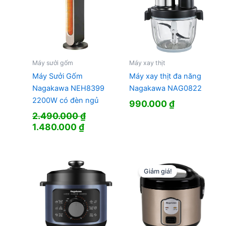
Máy sưởi gốm
Máy xay thịt
Máy Sưởi Gốm
Máy xay thịt đa năng
Nagakawa NEH8399
Nagakawa NAG0822
2200W có đèn ngủ
990.000
₫
2.490.000
₫
Giá
Giá
1.480.000
₫
gốc
hiện
là:
tại
2.490.000 ₫.
là:
1.480.000 ₫.
Giảm giá!