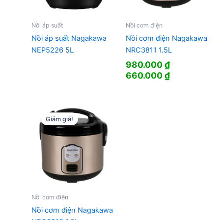
Nồi áp suất
Nồi cơm điện
Nồi áp suất Nagakawa
Nồi cơm điện Nagakawa
NEP5226 5L
NRC3811 1.5L
980.000
₫
Giá
Giá
660.000
₫
gốc
hiện
là:
tại
980.000 ₫.
là:
660.000 ₫.
Giảm giá!
Nồi cơm điện
Nồi cơm điện Nagakawa