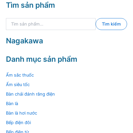
Tìm sản phẩm
h
i
i
đ
ể
a
T
u
Tìm kiếm
ì
m
k
Nagakawa
i
ế
m
Danh mục sản phẩm
:
Ấm sắc thuốc
Ấm siêu tốc
Bàn chải đánh răng điện
Bàn là
Bàn là hơi nước
Bếp điện đôi
Bếp điện từ