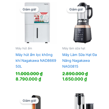
8.900.000 ₫.
là:
6.850.000
Giảm giá!
Giảm giá!
Máy hút ẩm
Máy làm sữa hạt
Máy hút ẩm lọc không
Máy Làm Sữa Hạt Đa
khí Nagakawa NAD8669
Năng Nagakawa
50L
NAG0815
11.000.000
₫
2.890.000
₫
Giá
Giá
Giá
Giá
8.790.000
₫
1.650.000
₫
gốc
hiện
gốc
hiện
là:
tại
là:
tại
11.000.000 ₫.
là:
2.890.000 ₫.
là:
8.790.000 ₫.
1.650.000 
Giảm giá!