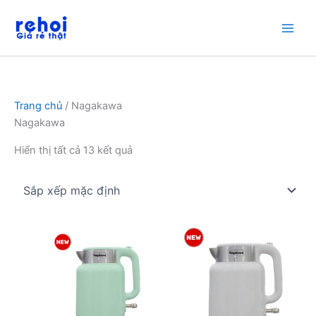
Nhảy
tới
nội
dung
Trang chủ
/ Nagakawa
Nagakawa
Hiển thị tất cả 13 kết quả