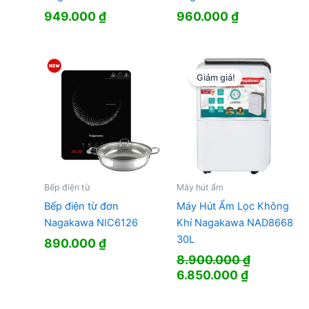
949.000
₫
960.000
₫
Giảm giá!
Bếp điện từ
Máy hút ẩm
Bếp điện từ đơn
Máy Hút Ẩm Lọc Không
Nagakawa NIC6126
Khí Nagakawa NAD8668
30L
890.000
₫
8.900.000
₫
Giá
Giá
6.850.000
₫
gốc
hiện
là:
tại