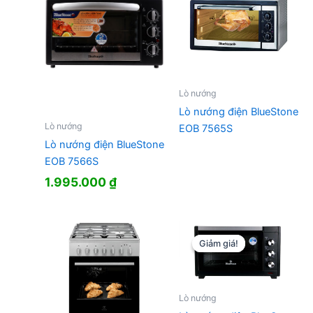
Lò nướng
Lò nướng điện BlueStone
Lò nướng
EOB 7565S
Lò nướng điện BlueStone
EOB 7566S
1.995.000
₫
Giảm giá!
Giảm giá!
Lò nướng