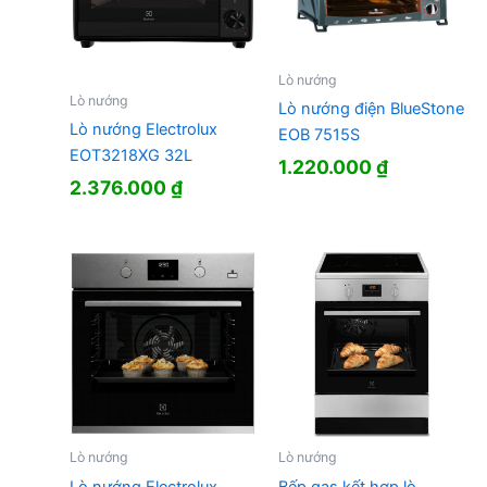
Lò nướng
Lò nướng
Lò nướng điện BlueStone
Lò nướng Electrolux
EOB 7515S
EOT3218XG 32L
1.220.000
₫
2.376.000
₫
Lò nướng
Lò nướng
Lò nướng Electrolux
Bếp gas kết hợp lò