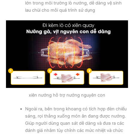
lớn trong môi trường lò nướng, dễ dàng vệ sinh
lau chùi cho mỗi quá trình sử dụng
xiên nướng hỗ trợ nướng nguyên con
Ngoài ra, bên trong khoang có tích hợp đèn chiếu
sáng, rọi thẳng xuống món ăn đang được nướng.
Giúp người dùng quan sát dễ dàng và đưa ra các
đánh giá nhằm tùy chỉnh các mức nhiệt và chức