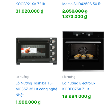
KOCBP21XA 72 lít
Mama SHD4250S 50 lít
31.920.000
₫
2.050.000
₫
Giá
Giá
1.873.000
₫
gốc
hiện
là:
tại
2.050.000 ₫.
là:
1.873.000 
Lò nướng
Lò nướng
Lò Nướng Toshiba TL-
Lò nướng Electrolux
MC35Z 35 Lít công nghệ
KODEC75X 71 lít
Nhật
18.984.000
₫
1.990.000
₫