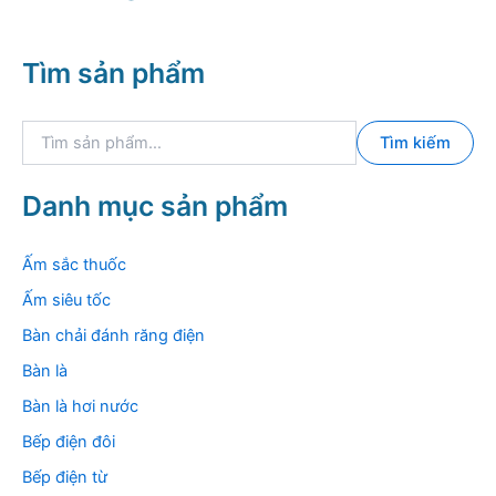
Tìm sản phẩm
T
Tìm kiếm
ì
m
k
Danh mục sản phẩm
i
ế
m
Ấm sắc thuốc
:
Ấm siêu tốc
Bàn chải đánh răng điện
Bàn là
Bàn là hơi nước
Bếp điện đôi
Bếp điện từ