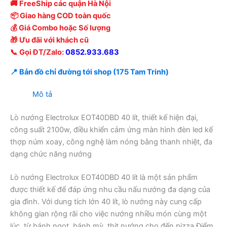
🚚 FreeShip các quận Hà Nội
📦 Giao hàng COD toàn quốc
💰 Giá Combo hoặc Số lượng
🎁 Ưu đãi với khách cũ
📞 Gọi ĐT/Zalo:
0852.933.683
📍 Bản đồ chỉ đường tới shop (175 Tam Trinh)
Mô tả
Lò nướng Electrolux EOT40DBD 40 lít, thiết kế hiện đại,
công suất 2100w, điều khiển cảm ứng màn hình đèn led kế
thợp núm xoay, công nghệ làm nóng bằng thanh nhiệt, đa
dạng chức năng nướng
Lò nướng Electrolux EOT40DBD 40 lít là một sản phẩm
được thiết kế để đáp ứng nhu cầu nấu nướng đa dạng của
gia đình. Với dung tích lớn 40 lít, lò nướng này cung cấp
không gian rộng rãi cho việc nướng nhiều món cùng một
lúc, từ bánh ngọt, bánh mỳ, thịt nướng cho đến pizza.Điểm