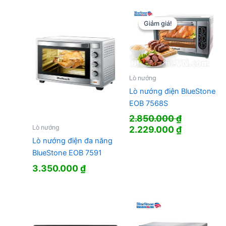
Giảm giá!
Giảm giá!
Lò nướng
Lò nướng điện BlueStone
EOB 7568S
2.850.000
₫
Giá
Giá
Lò nướng
2.229.000
₫
gốc
hiện
Lò nướng điện đa năng
là:
tại
BlueStone EOB 7591
2.850.000 ₫.
là:
3.350.000
₫
2.229.000