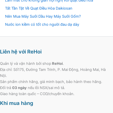
Làm mát cho không gian hội nghị với quạt điều hòa
Tất Tần Tật Về Quạt Điều Hòa Daikiosan
Nên Mua Máy Sưởi Dầu Hay Máy Sưởi Gốm?
Nước ion kiềm có tốt cho người đau dạ dày
Liên hệ với ReHoi
Quản lý và vận hành bởi shop
ReHoi
.
Địa chỉ: Số175, Đường Tam Trinh, P. Mai Động, Hoàng Mai, Hà
Nội.
Sản phẩm chính hãng, giá minh bạch, bảo hành theo hãng.
Đổi trả
03 ngày
nếu lỗi NSX/sai mô tả.
Giao hàng toàn quốc – COD/chuyển khoản.
Khi mua hàng