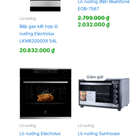
Lò nướng điện BlueStone
EOB-7567
2.799.000
₫
Lò nướng
Giá
Giá
2.032.000
₫
Bếp gas kết hợp lò
gốc
hiện
nướng Electrolux
là:
tại
LKM620000X 54L
2.799.000 ₫.
là:
20.832.000
₫
2.032.000
Giảm giá!
Giảm giá!
Lò nướng
Lò nướng
Lò nướng Electrolux
Lò nướng Sunhouse