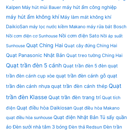
Kalpen
Máy hút mùi Bauer
máy hút ẩm công nghiệp
máy hút ẩm không khí
Máy làm mát không khí
DaikioSan
máy lọc nước kiềm Makano
máy rửa bát Bosch
Nồi cơm điện Sato
Nồi cơm điện cơ Sunhouse
Nồi áp suất
Quạt Ching Hai
Quạt cây đứng Ching Hai
Sunhouse
Quạt Panasonic Nhật Bản
Quạt treo tường Ching Hai
Quạt trần đèn 5 cánh
Quạt trần đèn 5 đèn
quạt
quạt trần đèn cánh gỗ
quạt
trần đèn cánh cụp xòe
Quạt
trần đèn cánh nhựa
quạt trần đèn cánh thép
trần đèn Klasse
Quạt trần đèn trang trí
Quạt tích
Quạt điều hòa Daikiosan
điện
Quạt điều hòa Makano
Quạt điện Nhật Bản
Tủ sấy quần
quạt điều hòa sunhouse
áo
Đèn sưởi nhà tắm 3 bóng
Đèn thả Redsun
Đèn trần