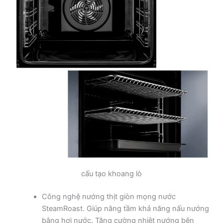
cấu tạo khoang lò
Công nghệ nướng thịt giòn mọng nước
SteamRoast. Giúp nâng tầm khả năng nấu nướng
bằng hơi nước. Tăng cường nhiệt nướng bên