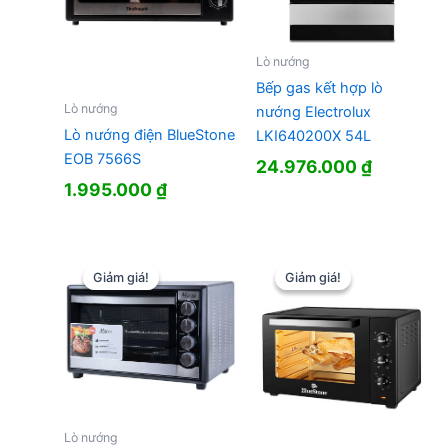
Lò nướng
Bếp gas kết hợp lò
Lò nướng
nướng Electrolux
Lò nướng điện BlueStone
LKI640200X 54L
EOB 7566S
24.976.000
₫
1.995.000
₫
Giảm giá!
Giảm giá!
Giảm giá!
Giảm giá!
Lò nướng