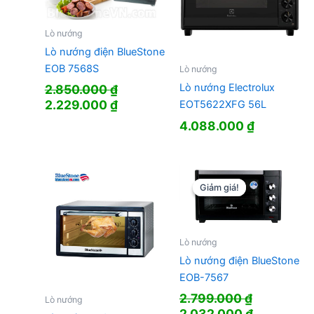
Lò nướng
Lò nướng điện BlueStone
EOB 7568S
Lò nướng
Lò nướng Electrolux
2.850.000
₫
Giá
Giá
2.229.000
₫
EOT5622XFG 56L
gốc
hiện
4.088.000
₫
là:
tại
2.850.000 ₫.
là:
2.229.000 ₫.
Giảm giá!
Giảm giá!
Lò nướng
Lò nướng điện BlueStone
EOB-7567
2.799.000
₫
Lò nướng
Giá
Giá
2.032.000
₫