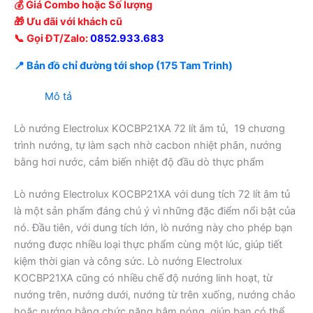
💰 Giá Combo hoặc Số lượng
🎁 Ưu đãi với khách cũ
📞 Gọi ĐT/Zalo:
0852.933.683
📍 Bản đồ chỉ đường tới shop (175 Tam Trinh)
Mô tả
Lò nướng Electrolux KOCBP21XA 72 lít âm tủ, 19 chương
trình nướng, tự làm sạch nhờ cacbon nhiệt phân, nướng
bằng hơi nước, cảm biến nhiệt độ đầu dò thực phẩm
Lò nướng Electrolux KOCBP21XA với dung tích 72 lít âm tủ
là một sản phẩm đáng chú ý vì những đặc điểm nổi bật của
nó. Đầu tiên, với dung tích lớn, lò nướng này cho phép bạn
nướng được nhiều loại thực phẩm cùng một lúc, giúp tiết
kiệm thời gian và công sức. Lò nướng Electrolux
KOCBP21XA cũng có nhiều chế độ nướng linh hoạt, từ
nướng trên, nướng dưới, nướng từ trên xuống, nướng chảo
hoặc nướng bằng chức năng hâm nóng, giúp bạn có thể