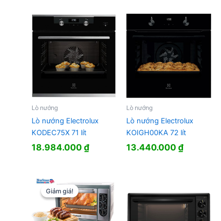
Lò nướng
Lò nướng
Lò nướng Electrolux
Lò nướng Electrolux
KODEC75X 71 lít
KOIGH00KA 72 lít
18.984.000
₫
13.440.000
₫
Giảm giá!
Giảm giá!