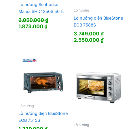
Lò nướng Sunhouse
Lò nướng
Mama SHD4250S 50 lít
Lò nướng điện BlueStone
2.050.000
₫
EOB 7588S
Giá
Giá
1.873.000
₫
gốc
hiện
3.749.000
₫
là:
tại
Giá
Giá
2.550.000
₫
2.050.000 ₫.
là:
gốc
hiện
1.873.000 ₫.
là:
tại
3.749.000 ₫.
là:
2.550.000
Lò nướng
Lò nướng điện BlueStone
EOB 7515S
Lò nướng
1.220.000
₫