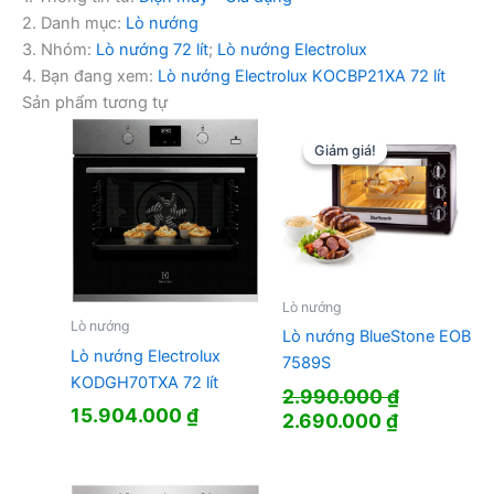
2. Danh mục:
Lò nướng
3. Nhóm:
Lò nướng 72 lít
;
Lò nướng Electrolux
4. Bạn đang xem:
Lò nướng Electrolux KOCBP21XA 72 lít
Sản phẩm tương tự
Giảm giá!
Giảm giá!
Lò nướng
Lò nướng
Lò nướng BlueStone EOB
Lò nướng Electrolux
7589S
KODGH70TXA 72 lít
2.990.000
₫
15.904.000
₫
Giá
Giá
2.690.000
₫
gốc
hiện
là:
tại
2.990.000 ₫.
là: