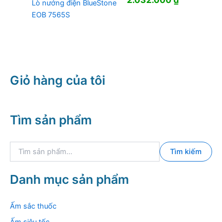
Lò nướng điện BlueStone
gốc
hiện
EOB 7565S
là:
tại
2.799.000 ₫.
là:
2.032.000
Giỏ hàng của tôi
Tìm sản phẩm
T
Tìm kiếm
ì
m
k
Danh mục sản phẩm
i
ế
m
Ấm sắc thuốc
:
Ấm siêu tốc