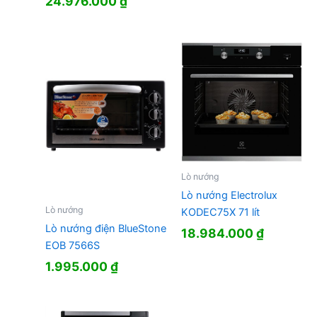
24.976.000
₫
Lò nướng
Lò nướng Electrolux
Lò nướng
KODEC75X 71 lít
Lò nướng điện BlueStone
18.984.000
₫
EOB 7566S
1.995.000
₫