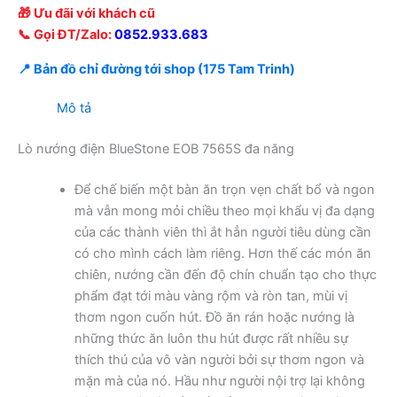
🎁 Ưu đãi với khách cũ
📞 Gọi ĐT/Zalo:
0852.933.683
📍 Bản đồ chỉ đường tới shop (175 Tam Trinh)
Mô tả
Lò nướng điện BlueStone EOB 7565S đa năng
Để chế biến một bàn ăn trọn vẹn chất bổ và ngon
mà vẫn mong mỏi chiều theo mọi khẩu vị đa dạng
của các thành viên thì ắt hẳn người tiêu dùng cần
có cho mình cách làm riêng. Hơn thế các món ăn
chiên, nướng cần đến độ chín chuẩn tạo cho thực
phẩm đạt tới màu vàng rộm và ròn tan, mùi vị
thơm ngon cuốn hút. Đồ ăn rán hoặc nướng là
những thức ăn luôn thu hút được rất nhiều sự
thích thú của vô vàn người bởi sự thơm ngon và
mặn mà của nó. Hầu như người nội trợ lại không