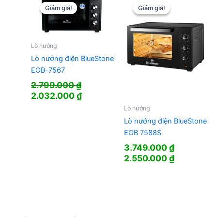
Giảm giá!
Giảm giá!
Giảm giá!
Giảm giá!
Lò nướng
Lò nướng điện BlueStone
EOB-7567
2.799.000
₫
Giá
Giá
2.032.000
₫
gốc
hiện
Lò nướng
là:
tại
Lò nướng điện BlueStone
2.799.000 ₫.
là:
EOB 7588S
2.032.000 ₫.
3.749.000
₫
Giá
Giá
2.550.000
₫
gốc
hiện
là:
tại
3.749.000 ₫.
là:
2.550.000