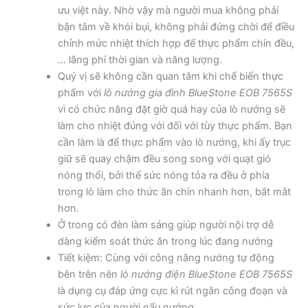
ưu việt này. Nhờ vậy mà người mua không phải
bận tâm về khói bụi, không phải đứng chời để điều
chỉnh mức nhiệt thích hợp để thực phẩm chín đều,
… lãng phí thời gian và năng lượng.
Quý vị sẽ không cần quan tâm khi chế biến thực
phẩm với
lò nướng gia đình BlueStone EOB 7565S
vì có chức năng đặt giờ quá hay của lò nướng sẽ
làm cho nhiệt đúng với đối với tùy thực phẩm. Bạn
cần làm là để thực phẩm vào lò nướng, khi ấy trục
giữ sẽ quay chậm đều song song với quạt gió
nóng thổi, bởi thế sức nóng tỏa ra đều ở phía
trong lò làm cho thức ăn chín nhanh hơn, bắt mắt
hơn.
Ở trong có đèn làm sáng giúp người nội trợ dễ
dàng kiểm soát thức ăn trong lúc đang nướng
Tiết kiệm: Cùng với công năng nướng tự động
bên trên nên
lò nướng điện BlueStone EOB 7565S
là dụng cụ đáp ứng cực kì rút ngắn công đoạn và
sức lực của người nấu nướng.