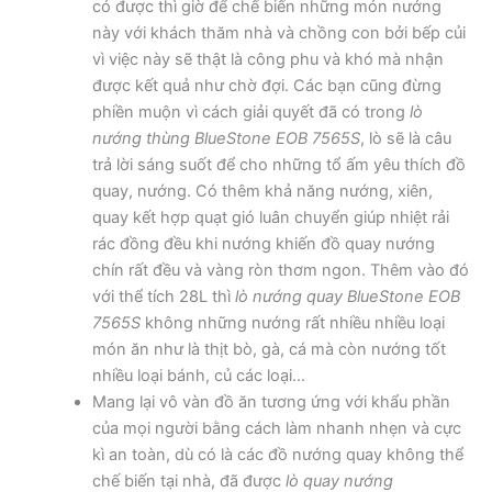
có được thì giờ để chế biến những món nướng
này với khách thăm nhà và chồng con bởi bếp củi
vì việc này sẽ thật là công phu và khó mà nhận
được kết quả như chờ đợi. Các bạn cũng đừng
phiền muộn vì cách giải quyết đã có trong
lò
nướng thùng BlueStone EOB 7565S
, lò sẽ là câu
trả lời sáng suốt để cho những tổ ấm yêu thích đồ
quay, nướng. Có thêm khả năng nướng, xiên,
quay kết hợp quạt gió luân chuyển giúp nhiệt rải
rác đồng đều khi nướng khiến đồ quay nướng
chín rất đều và vàng ròn thơm ngon. Thêm vào đó
với thể tích 28L thì
lò nướng quay BlueStone EOB
7565S
không những nướng rất nhiều nhiều loại
món ăn như là thịt bò, gà, cá mà còn nướng tốt
nhiều loại bánh, củ các loại…
Mang lại vô vàn đồ ăn tương ứng với khẩu phần
của mọi người bằng cách làm nhanh nhẹn và cực
kì an toàn, dù có là các đồ nướng quay không thể
chế biến tại nhà, đã được
lò quay nướng