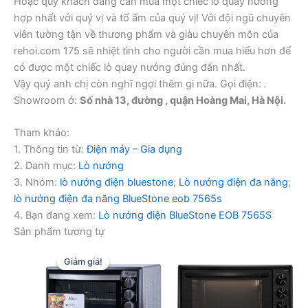
Hoặc quý khách đang cần mua một chiếc lò quay nướng
hợp nhất với quý vị và tổ ấm của quý vị! Với đội ngũ chuyên
viên tường tận về thương phẩm và giàu chuyên môn của
rehoi.com 175 sẽ nhiệt tình cho người cần mua hiểu hơn để
có được một chiếc lò quay nướng đúng đắn nhất.
Vậy quý anh chị còn nghĩ ngợi thêm gi nữa. Gọi điện:
.
Showroom ở:
Số nhà 13, đường , quận Hoàng Mai, Hà Nội.
Tham khảo:
1. Thông tin từ:
Điện máy – Gia dụng
2. Danh mục:
Lò nướng
3. Nhóm:
lò nướng điện bluestone
;
Lò nướng điện đa năng
;
lò nướng điện đa năng BlueStone eob 7565s
4. Bạn đang xem:
Lò nướng điện BlueStone EOB 7565S
Sản phẩm tương tự
Giảm giá!
Giảm giá!