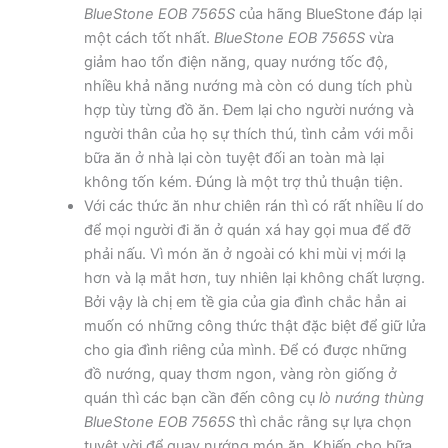
BlueStone EOB 7565S
của hãng BlueStone đáp lại
một cách tốt nhất.
BlueStone EOB 7565S
vừa
giảm hao tổn điện năng, quay nướng tốc độ,
nhiều khả năng nướng mà còn có dung tích phù
hợp tùy từng đồ ăn. Đem lại cho người nướng và
người thân của họ sự thích thú, tình cảm với mỗi
bữa ăn ở nhà lại còn tuyệt đối an toàn mà lại
không tốn kém. Đúng là một trợ thủ thuận tiện.
Với các thức ăn như chiên rán thì có rất nhiều lí do
để mọi người đi ăn ở quán xá hay gọi mua để đỡ
phải nấu. Vì món ăn ở ngoài có khi mùi vị mới lạ
hơn và lạ mắt hơn, tuy nhiên lại không chất lượng.
Bởi vậy là chị em tề gia của gia đình chắc hẳn ai
muốn có những công thức thật đặc biệt để giữ lửa
cho gia đình riêng của mình. Để có được những
đồ nướng, quay thơm ngon, vàng ròn giống ở
quán thì các bạn cần đến công cụ
lò nướng thùng
BlueStone EOB 7565S
thì chắc rằng sự lựa chọn
tuyệt vời để quay nướng món ăn. Khiến cho bữa