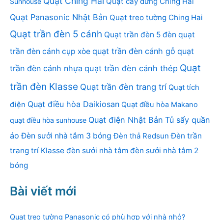
Quạt Ching Hai
Quạt cây đứng Ching Hai
Sunhouse
Quạt Panasonic Nhật Bản
Quạt treo tường Ching Hai
Quạt trần đèn 5 cánh
Quạt trần đèn 5 đèn
quạt
quạt trần đèn cánh gỗ
quạt
trần đèn cánh cụp xòe
Quạt
trần đèn cánh nhựa
quạt trần đèn cánh thép
trần đèn Klasse
Quạt trần đèn trang trí
Quạt tích
Quạt điều hòa Daikiosan
điện
Quạt điều hòa Makano
Quạt điện Nhật Bản
Tủ sấy quần
quạt điều hòa sunhouse
áo
Đèn sưởi nhà tắm 3 bóng
Đèn thả Redsun
Đèn trần
trang trí Klasse
đèn sưởi nhà tắm
đèn sưởi nhà tắm 2
bóng
Bài viết mới
Quạt treo tường Panasonic có phù hợp với nhà nhỏ?