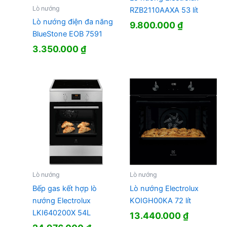
Lò nướng
RZB2110AAXA 53 lít
Lò nướng điện đa năng
9.800.000
₫
BlueStone EOB 7591
3.350.000
₫
Lò nướng
Lò nướng
Bếp gas kết hợp lò
Lò nướng Electrolux
nướng Electrolux
KOIGH00KA 72 lít
LKI640200X 54L
13.440.000
₫