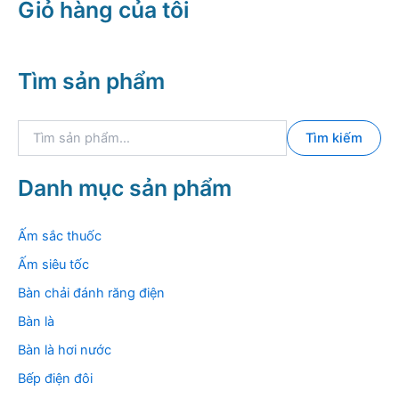
Giỏ hàng của tôi
Tìm sản phẩm
T
Tìm kiếm
ì
m
k
Danh mục sản phẩm
i
ế
m
Ấm sắc thuốc
:
Ấm siêu tốc
Bàn chải đánh răng điện
Bàn là
Bàn là hơi nước
Bếp điện đôi