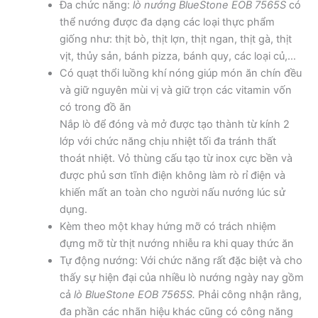
Đa chức năng:
lò nướng BlueStone EOB 7565S
có
thể nướng được đa dạng các loại thực phẩm
giống như: thịt bò, thịt lợn, thịt ngan, thịt gà, thịt
vịt, thủy sản, bánh pizza, bánh quy, các loại củ,…
Có quạt thổi luồng khí nóng giúp món ăn chín đều
và giữ nguyên mùi vị và giữ trọn các vitamin vốn
có trong đồ ăn
Nắp lò để đóng và mở được tạo thành từ kính 2
lớp với chức năng chịu nhiệt tối đa tránh thất
thoát nhiệt. Vỏ thùng cấu tạo từ inox cực bền và
được phủ sơn tĩnh điện không làm rò rỉ điện và
khiến mất an toàn cho người nấu nướng lúc sử
dụng.
Kèm theo một khay hứng mỡ có trách nhiệm
đựng mỡ từ thịt nướng nhiễu ra khi quay thức ăn
Tự động nướng: Với chức năng rất đặc biệt và cho
thấy sự hiện đại của nhiều lò nướng ngày nay gồm
cả
lò BlueStone EOB 7565S.
Phải công nhận rằng,
đa phần các nhãn hiệu khác cũng có công năng