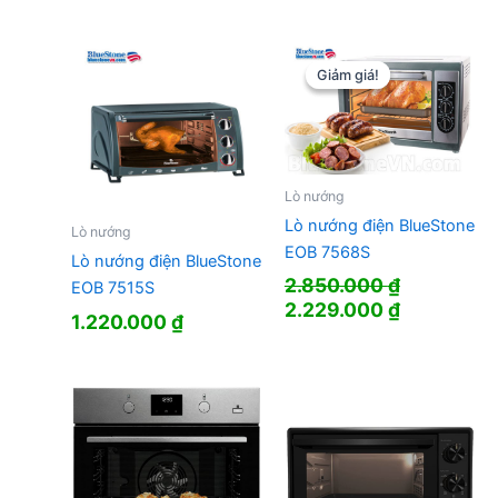
Giảm giá!
Giảm giá!
Lò nướng
Lò nướng điện BlueStone
Lò nướng
EOB 7568S
Lò nướng điện BlueStone
2.850.000
₫
EOB 7515S
Giá
Giá
2.229.000
₫
1.220.000
₫
gốc
hiện
là:
tại
2.850.000 ₫.
là:
2.229.000