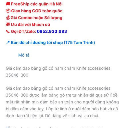
🚚 FreeShip các quận Hà Nội
📦 Giao hàng COD toàn quốc
💰 Giá Combo hoặc Số lượng
🎁 Ưu đãi với khách cũ
📞 Gọi ĐT/Zalo:
0852.933.683
📍 Bản đồ chỉ đường tới shop (175 Tam Trinh)
Mô tả
Giá cắm dao bằng gỗ có nam châm Knife accessories
35046-300
Giá cắm dao bằng gỗ có nam châm Knife accessories
35046-300 được làm bằng gỗ tre tự nhiên đã qua sử lí bề
mặt rất nhẵn mịn đảm bảo an toàn cho người dùng không
bị dằm cắm vào tay. Lớp từ tính ở dưới đảm bảo hút và cố
định dao rất tiện lợi. Dễ dàng vệ sinh và lau chùi.