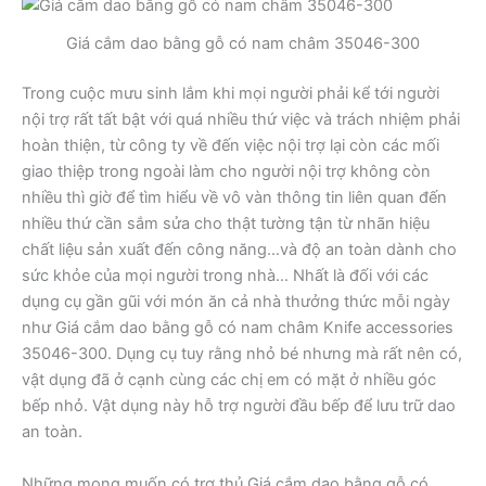
Giá cắm dao bằng gỗ có nam châm 35046-300
Trong cuộc mưu sinh lắm khi mọi người phải kể tới người
nội trợ rất tất bật với quá nhiều thứ việc và trách nhiệm phải
hoàn thiện, từ công ty về đến việc nội trợ lại còn các mối
giao thiệp trong ngoài làm cho người nội trợ không còn
nhiều thì giờ để tìm hiểu về vô vàn thông tin liên quan đến
nhiều thứ cần sắm sửa cho thật tường tận từ nhãn hiệu
chất liệu sản xuất đến công năng…và độ an toàn dành cho
sức khỏe của mọi người trong nhà… Nhất là đối với các
dụng cụ gần gũi với món ăn cả nhà thưởng thức mỗi ngày
như Giá cắm dao bằng gỗ có nam châm Knife accessories
35046-300. Dụng cụ tuy rằng nhỏ bé nhưng mà rất nên có,
vật dụng đã ở cạnh cùng các chị em có mặt ở nhiều góc
bếp nhỏ. Vật dụng này hỗ trợ người đầu bếp để lưu trữ dao
an toàn.
Những mong muốn có trợ thủ Giá cắm dao bằng gỗ có