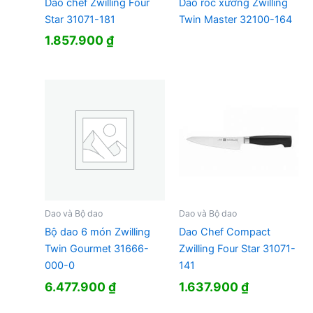
Dao chef Zwilling Four
Dao róc xương Zwilling
Star 31071-181
Twin Master 32100-164
1.857.900
₫
Dao và Bộ dao
Dao và Bộ dao
Bộ dao 6 món Zwilling
Dao Chef Compact
Twin Gourmet 31666-
Zwilling Four Star 31071-
000-0
141
6.477.900
₫
1.637.900
₫