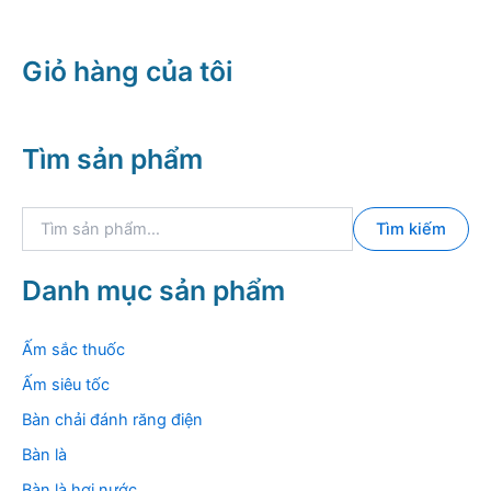
Giỏ hàng của tôi
Tìm sản phẩm
T
Tìm kiếm
ì
m
k
Danh mục sản phẩm
i
ế
m
Ấm sắc thuốc
:
Ấm siêu tốc
Bàn chải đánh răng điện
Bàn là
Bàn là hơi nước