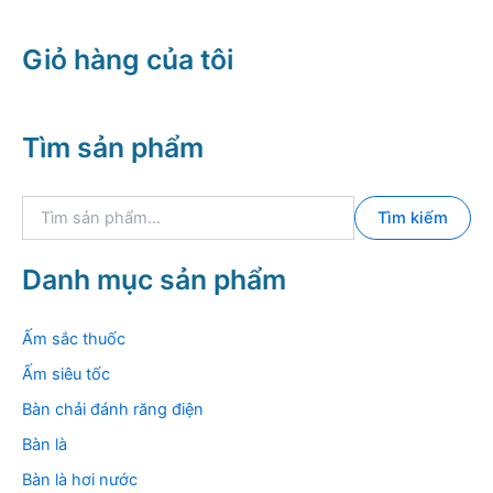
6.750.000 
Giỏ hàng của tôi
Tìm sản phẩm
T
Tìm kiếm
ì
m
k
Danh mục sản phẩm
i
ế
m
Ấm sắc thuốc
:
Ấm siêu tốc
Bàn chải đánh răng điện
Bàn là
Bàn là hơi nước