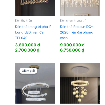
Đèn thả trần
Đèn chùm trang trí
Đèn thả trang trí pha lê
Đèn thả Redsun DC-
bóng LED hiện đại
2620 hiện đại phong
TPL049
cách
3.600.000
₫
9.000.000
₫
Giá
Giá
Giá
Giá
2.700.000
₫
6.750.000
₫
gốc
hiện
gốc
hiện
là:
tại
là:
tại
3.600.000 ₫.
là:
9.000.000 ₫.
là:
2.700.000 ₫.
6.750.000 
Giảm giá!
Giảm giá!