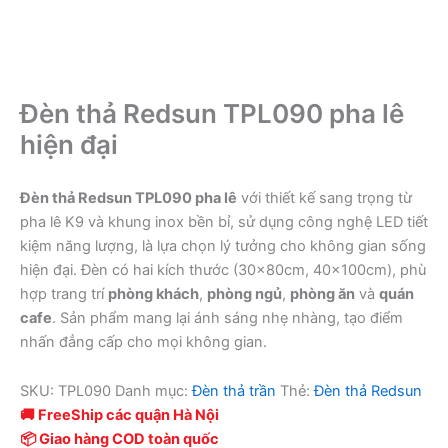
Đèn thả Redsun TPL090 pha lê
hiện đại
Đèn thả Redsun TPL090 pha lê
với thiết kế sang trọng từ
pha lê K9 và khung inox bền bỉ, sử dụng công nghệ LED tiết
kiệm năng lượng, là lựa chọn lý tưởng cho không gian sống
hiện đại. Đèn có hai kích thước (30x80cm, 40x100cm), phù
hợp trang trí
phòng khách
,
phòng ngủ
,
phòng ăn
và
quán
cafe
. Sản phẩm mang lại ánh sáng nhẹ nhàng, tạo điểm
nhấn đẳng cấp cho mọi không gian.
SKU:
TPL090
Danh mục:
Đèn thả trần
Thẻ:
Đèn thả Redsun
🚚 FreeShip các quận Hà Nội
📦 Giao hàng COD toàn quốc