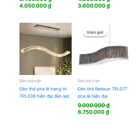
Giá
Giá
Giá
Giá
4.050.000
₫
3.600.000
₫
gốc
hiện
gốc
hiện
là:
tại
là:
tại
5.400.000 ₫.
là:
4.800.000 ₫.
là:
4.050.000 ₫.
3.600.000
Giảm giá!
Giảm giá!
Đèn thả trần
Đèn thả trần
Đèn thả pha lê trang trí
Đèn thả Redsun TPL077
TPL039 hiện đại đèn led
pha lê hiện đại
9.000.000
₫
Giá
Giá
6.750.000
₫
gốc
hiện
là:
tại
9.000.000 ₫.
là: