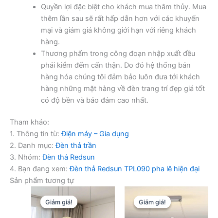
Quyền lợi đặc biệt cho khách mua thâm thủy. Mua
thêm lần sau sẽ rất hấp dẫn hơn với các khuyến
mại và giảm giá không giới hạn với riêng khách
hàng.
Thương phẩm trong công đoạn nhập xuất đều
phải kiểm đếm cẩn thận. Do đó hệ thống bán
hàng hóa chúng tôi đảm bảo luôn đưa tới khách
hàng những mặt hàng về đèn trang trí đẹp giá tốt
có độ bền và bảo đảm cao nhất.
Tham khảo:
1. Thông tin từ:
Điện máy – Gia dụng
2. Danh mục:
Đèn thả trần
3. Nhóm:
Đèn thả Redsun
4. Bạn đang xem:
Đèn thả Redsun TPL090 pha lê hiện đại
Sản phẩm tương tự
Giảm giá!
Giảm giá!
Giảm giá!
Giảm giá!