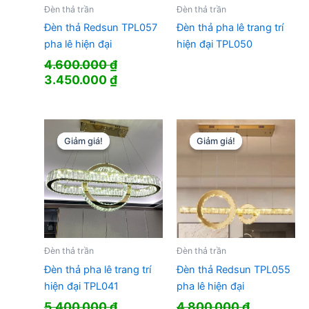
Đèn thả trần
Đèn thả trần
Đèn thả Redsun TPL057
Đèn thả pha lê trang trí
pha lê hiện đại
hiện đại TPL050
4.600.000
₫
Giá
Giá
3.450.000
₫
gốc
hiện
là:
tại
4.600.000 ₫.
là:
3.450.000 ₫.
Giảm giá!
Giảm giá!
Giảm giá!
Giảm giá!
Đèn thả trần
Đèn thả trần
Đèn thả pha lê trang trí
Đèn thả Redsun TPL055
hiện đại TPL041
pha lê hiện đại
5.400.000
₫
4.800.000
₫