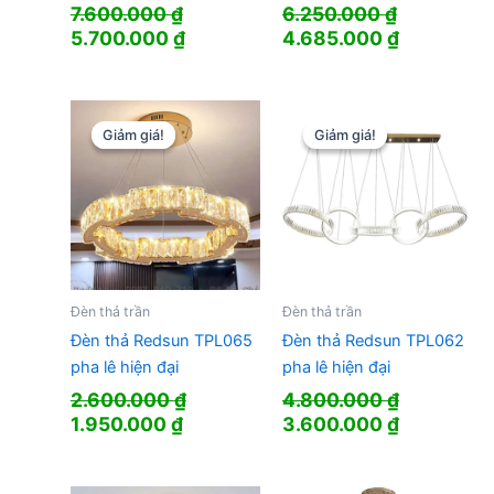
7.600.000
₫
6.250.000
₫
Giá
Giá
Giá
Giá
5.700.000
₫
4.685.000
₫
gốc
hiện
gốc
hiện
là:
tại
là:
tại
7.600.000 ₫.
là:
6.250.000 ₫.
là:
5.700.000 ₫.
4.685.000
Giảm giá!
Giảm giá!
Giảm giá!
Giảm giá!
Đèn thả trần
Đèn thả trần
Đèn thả Redsun TPL065
Đèn thả Redsun TPL062
pha lê hiện đại
pha lê hiện đại
2.600.000
₫
4.800.000
₫
Giá
Giá
Giá
Giá
1.950.000
₫
3.600.000
₫
gốc
hiện
gốc
hiện
là:
tại
là:
tại