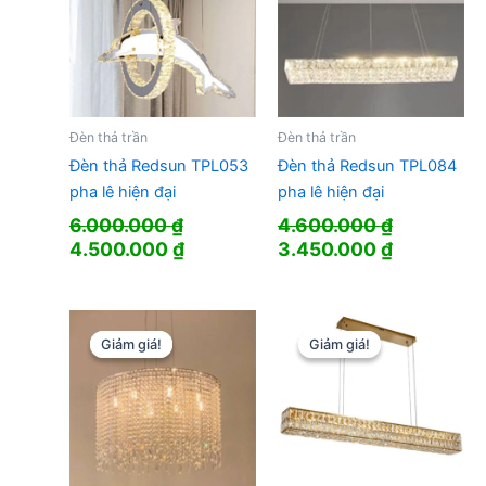
Đèn thả trần
Đèn thả trần
Đèn thả Redsun TPL053
Đèn thả Redsun TPL084
pha lê hiện đại
pha lê hiện đại
6.000.000
₫
4.600.000
₫
Giá
Giá
Giá
Giá
4.500.000
₫
3.450.000
₫
gốc
hiện
gốc
hiện
là:
tại
là:
tại
6.000.000 ₫.
là:
4.600.000 ₫.
là:
4.500.000 ₫.
3.450.000
Giảm giá!
Giảm giá!
Giảm giá!
Giảm giá!