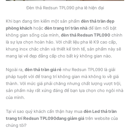
Đèn thả Redsun TPL090 pha lê hiện đại
Khi bạn đang tìm kiếm một sản phẩm
đèn thả trần đẹp
phòng khách
hoặc
đèn trang trí trần nhà
để làm nổi bật
không gian sống của mình,
đèn thả Redsun TPL090
chính
là sự lựa chọn hoàn hảo. Với chất liệu pha lê K9 cao cấp,
khung inox chắc chắn và thiết kế tinh tế, sản phẩm này sẽ
mang lại vẻ đẹp đẳng cấp cho bất kỳ không gian nào.
Ngoài ra,
đèn thả trần giá rẻ
như Redsun TPL090 là giải
pháp tuyệt vời để trang trí không gian mà không lo về giá
thành. Với mức giá phải chăng nhưng chất lượng vượt trội,
sản phẩm này rất xứng đáng để bạn lựa chọn cho ngôi nhà
của mình.
Tại vì sao quý khách cẩn thận hay mua
đèn Led thả trần
trang trí Redsun TPL090đang giảm giá
trên website của
chúng tôi?