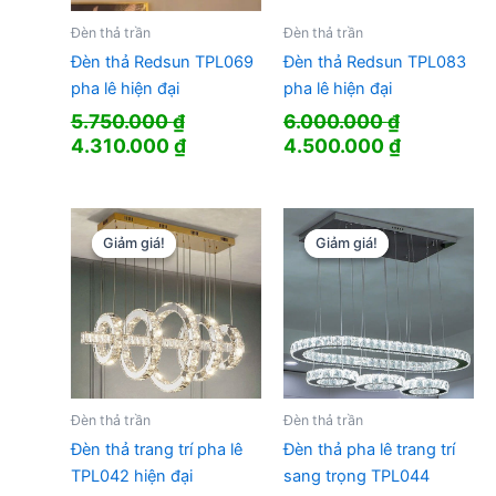
Đèn thả trần
Đèn thả trần
Đèn thả Redsun TPL069
Đèn thả Redsun TPL083
pha lê hiện đại
pha lê hiện đại
5.750.000
₫
6.000.000
₫
Giá
Giá
Giá
Giá
4.310.000
₫
4.500.000
₫
gốc
hiện
gốc
hiện
là:
tại
là:
tại
5.750.000 ₫.
là:
6.000.000 ₫.
là:
4.310.000 ₫.
4.500.000
Giảm giá!
Giảm giá!
Giảm giá!
Giảm giá!
Đèn thả trần
Đèn thả trần
Đèn thả trang trí pha lê
Đèn thả pha lê trang trí
TPL042 hiện đại
sang trọng TPL044