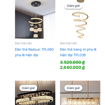
2.600.000 ₫.
là:
4.800.000 ₫.
là:
1.950.000 ₫.
3.600.000
Giảm giá!
Giảm giá!
Đèn thả trần
Đèn thả trần
Đèn thả Redsun TPL060
Đèn thả trang trí pha lê
pha lê hiện đại
hiện đại TPL038
3.520.000
₫
Giá
Giá
2.640.000
₫
gốc
hiện
là:
tại
3.520.000 ₫.
là:
2.640.000
Giảm giá!
Giảm giá!
Giảm giá!
Giảm giá!