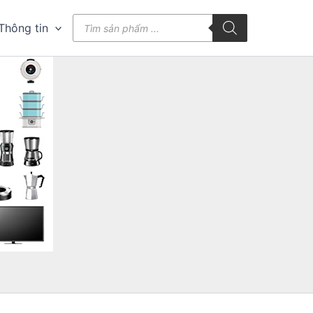
Tìm
Thông tin
kiếm
sản
phẩm