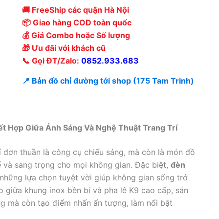
🚚 FreeShip các quận Hà Nội
📦 Giao hàng COD toàn quốc
💰 Giá Combo hoặc Số lượng
🎁 Ưu đãi với khách cũ
📞 Gọi ĐT/Zalo:
0852.933.683
📍 Bản đồ chỉ đường tới shop (175 Tam Trinh)
ết Hợp Giữa Ánh Sáng Và Nghệ Thuật Trang Trí
hỉ đơn thuần là công cụ chiếu sáng, mà còn là món đồ
tế và sang trọng cho mọi không gian. Đặc biệt,
đèn
những lựa chọn tuyệt vời giúp không gian sống trở
ảo giữa khung inox bền bỉ và pha lê K9 cao cấp, sản
g mà còn tạo điểm nhấn ấn tượng, làm nổi bật