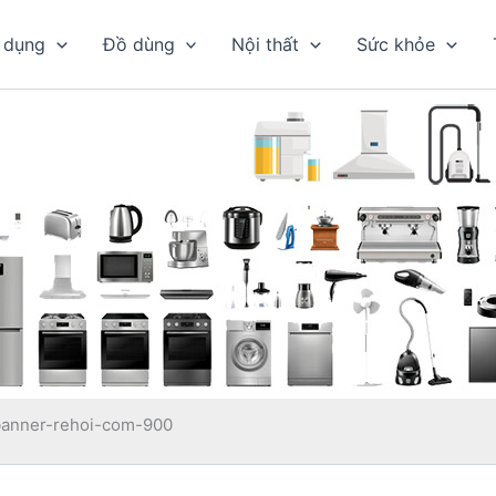
 dụng
Đồ dùng
Nội thất
Sức khỏe
banner-rehoi-com-900