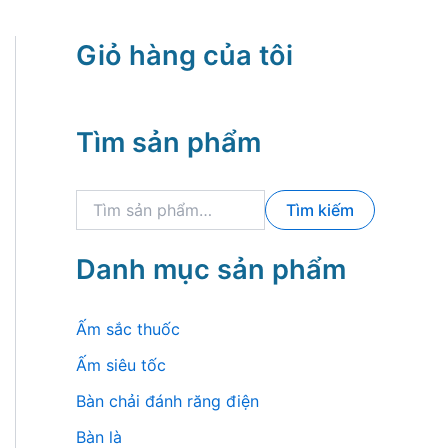
Giỏ hàng của tôi
Tìm sản phẩm
T
Tìm kiếm
ì
m
k
Danh mục sản phẩm
i
ế
m
Ấm sắc thuốc
:
Ấm siêu tốc
Bàn chải đánh răng điện
Bàn là