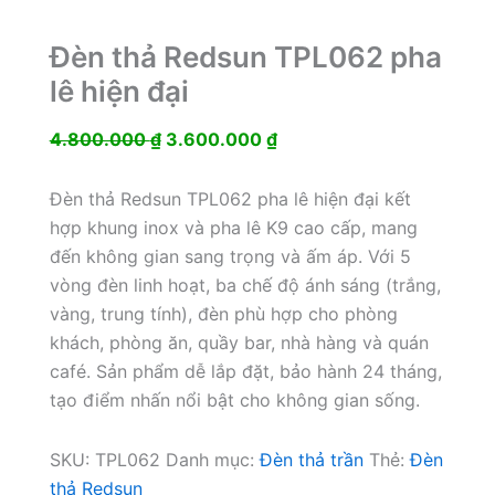
Đèn thả Redsun TPL062 pha
lê hiện đại
Giá
Giá
4.800.000
₫
3.600.000
₫
gốc
hiện
là:
tại
Đèn thả Redsun TPL062 pha lê hiện đại kết
4.800.000 ₫.
là:
hợp khung inox và pha lê K9 cao cấp, mang
3.600.000 ₫.
đến không gian sang trọng và ấm áp. Với 5
vòng đèn linh hoạt, ba chế độ ánh sáng (trắng,
vàng, trung tính), đèn phù hợp cho phòng
khách, phòng ăn, quầy bar, nhà hàng và quán
café. Sản phẩm dễ lắp đặt, bảo hành 24 tháng,
tạo điểm nhấn nổi bật cho không gian sống.
SKU:
TPL062
Danh mục:
Đèn thả trần
Thẻ:
Đèn
thả Redsun