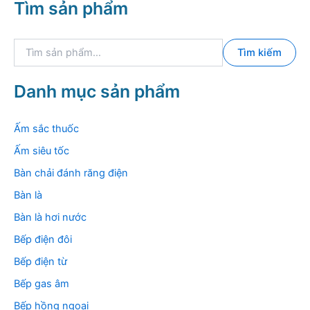
Tìm sản phẩm
T
Tìm kiếm
ì
m
k
Danh mục sản phẩm
i
ế
m
Ấm sắc thuốc
:
Ấm siêu tốc
Bàn chải đánh răng điện
Bàn là
Bàn là hơi nước
Bếp điện đôi
Bếp điện từ
Bếp gas âm
Bếp hồng ngoại