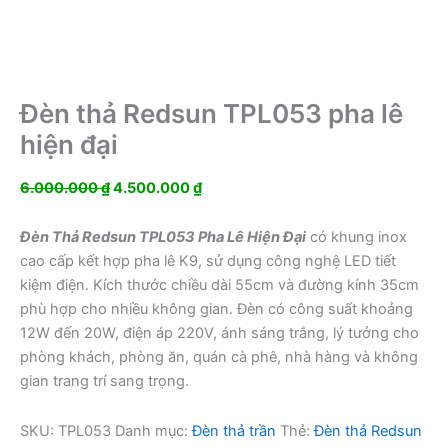
Đèn thả Redsun TPL053 pha lê
hiện đại
Giá
Giá
6.000.000
₫
4.500.000
₫
gốc
hiện
là:
tại
Đèn Thả Redsun TPL053 Pha Lê Hiện Đại
có khung inox
6.000.000 ₫.
là:
cao cấp kết hợp pha lê K9, sử dụng công nghệ LED tiết
4.500.000 ₫.
kiệm điện. Kích thước chiều dài 55cm và đường kính 35cm
phù hợp cho nhiều không gian. Đèn có công suất khoảng
12W đến 20W, điện áp 220V, ánh sáng trắng, lý tưởng cho
phòng khách, phòng ăn, quán cà phê, nhà hàng và không
gian trang trí sang trọng.
SKU:
TPL053
Danh mục:
Đèn thả trần
Thẻ:
Đèn thả Redsun