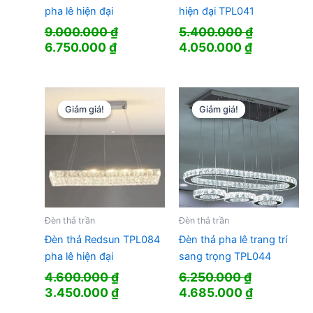
pha lê hiện đại
hiện đại TPL041
9.000.000
₫
5.400.000
₫
Giá
Giá
Giá
Giá
6.750.000
₫
4.050.000
₫
gốc
hiện
gốc
hiện
là:
tại
là:
tại
9.000.000 ₫.
là:
5.400.000 ₫.
là:
6.750.000 ₫.
4.050.000
Giảm giá!
Giảm giá!
Giảm giá!
Giảm giá!
Đèn thả trần
Đèn thả trần
Đèn thả Redsun TPL084
Đèn thả pha lê trang trí
pha lê hiện đại
sang trọng TPL044
4.600.000
₫
6.250.000
₫
Giá
Giá
Giá
Giá
3.450.000
₫
4.685.000
₫
gốc
hiện
gốc
hiện