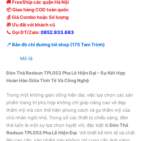
🚚 FreeShip các quận Hà Nội
📦 Giao hàng COD toàn quốc
💰 Giá Combo hoặc Số lượng
🎁 Ưu đãi với khách cũ
📞 Gọi ĐT/Zalo:
0852.933.683
📍 Bản đồ chỉ đường tới shop (175 Tam Trinh)
Mô tả
Đèn Thả Redsun TPL053 Pha Lê Hiện Đại – Sự Kết Hợp
Hoàn Hảo Giữa Tinh Tế Và Công Nghệ
Trong một không gian sống hiện đại, việc lựa chọn các sản
phẩm trang trí phù hợp không chỉ giúp nâng cao vẻ đẹp
thẩm mỹ mà còn thể hiện phong cách và gu thẩm mỹ của
chủ nhân ngôi nhà. Trong số các thiết bị chiếu sáng, đèn
thả luôn là một sự lựa chọn tuyệt vời, đặc biệt là
Đèn Thả
Redsun TPL053 Pha Lê Hiện Đại
. Với thiết kế tinh tế và chất
liệu cao cấp, sản phẩm này không chỉ cung cấp ánh sáng