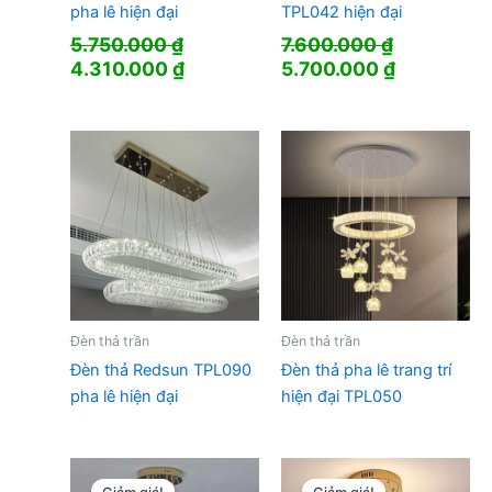
pha lê hiện đại
TPL042 hiện đại
5.750.000
₫
7.600.000
₫
Giá
Giá
Giá
Giá
4.310.000
₫
5.700.000
₫
gốc
hiện
gốc
hiện
là:
tại
là:
tại
5.750.000 ₫.
là:
7.600.000 ₫.
là:
4.310.000 ₫.
5.700.000
Đèn thả trần
Đèn thả trần
Đèn thả Redsun TPL090
Đèn thả pha lê trang trí
pha lê hiện đại
hiện đại TPL050