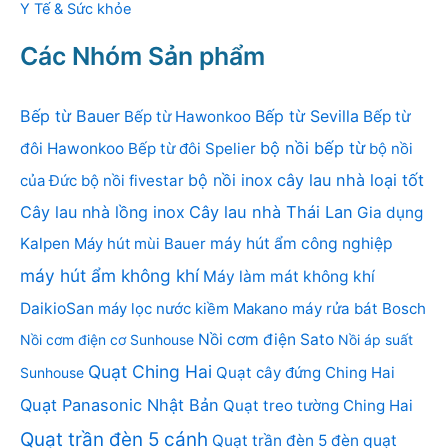
Y Tế & Sức khỏe
Các Nhóm Sản phẩm
Bếp từ Bauer
Bếp từ Sevilla
Bếp từ Hawonkoo
Bếp từ
bộ nồi bếp từ
đôi Hawonkoo
Bếp từ đôi Spelier
bộ nồi
bộ nồi inox
cây lau nhà loại tốt
của Đức
bộ nồi fivestar
Cây lau nhà lồng inox
Cây lau nhà Thái Lan
Gia dụng
Kalpen
Máy hút mùi Bauer
máy hút ẩm công nghiệp
máy hút ẩm không khí
Máy làm mát không khí
DaikioSan
máy lọc nước kiềm Makano
máy rửa bát Bosch
Nồi cơm điện Sato
Nồi cơm điện cơ Sunhouse
Nồi áp suất
Quạt Ching Hai
Quạt cây đứng Ching Hai
Sunhouse
Quạt Panasonic Nhật Bản
Quạt treo tường Ching Hai
Quạt trần đèn 5 cánh
Quạt trần đèn 5 đèn
quạt