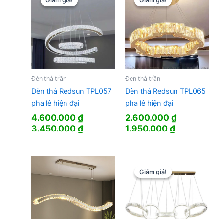
Giảm giá!
Giảm giá!
Giảm giá!
Giảm giá!
Đèn thả trần
Đèn thả trần
Đèn thả Redsun TPL057
Đèn thả Redsun TPL065
pha lê hiện đại
pha lê hiện đại
4.600.000
₫
2.600.000
₫
Giá
Giá
Giá
Giá
3.450.000
₫
1.950.000
₫
gốc
hiện
gốc
hiện
là:
tại
là:
tại
4.600.000 ₫.
là:
2.600.000 ₫.
là:
3.450.000 ₫.
1.950.000 
Giảm giá!
Giảm giá!