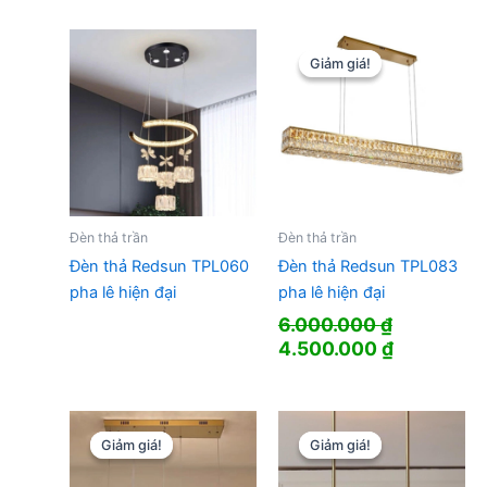
là:
tại
là:
tại
4.600.000 ₫.
là:
6.250.000 ₫.
là:
3.450.000 ₫.
4.685.000
Giảm giá!
Giảm giá!
Đèn thả trần
Đèn thả trần
Đèn thả Redsun TPL060
Đèn thả Redsun TPL083
pha lê hiện đại
pha lê hiện đại
6.000.000
₫
Giá
Giá
4.500.000
₫
gốc
hiện
là:
tại
6.000.000 ₫.
là:
4.500.000
Giảm giá!
Giảm giá!
Giảm giá!
Giảm giá!