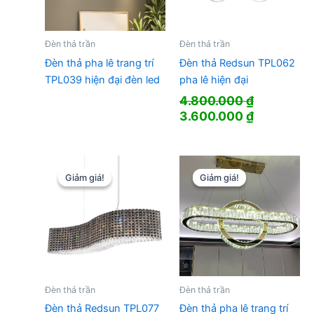
Đèn thả trần
Đèn thả trần
Đèn thả pha lê trang trí
Đèn thả Redsun TPL062
TPL039 hiện đại đèn led
pha lê hiện đại
4.800.000
₫
Giá
Giá
3.600.000
₫
gốc
hiện
là:
tại
4.800.000 ₫.
là:
3.600.000
Giảm giá!
Giảm giá!
Giảm giá!
Giảm giá!
Đèn thả trần
Đèn thả trần
Đèn thả Redsun TPL077
Đèn thả pha lê trang trí