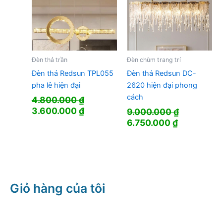
Đèn thả trần
Đèn chùm trang trí
Đèn thả Redsun TPL055
Đèn thả Redsun DC-
pha lê hiện đại
2620 hiện đại phong
cách
4.800.000
₫
Giá
Giá
3.600.000
₫
9.000.000
₫
gốc
hiện
Giá
Giá
6.750.000
₫
là:
tại
gốc
hiện
4.800.000 ₫.
là:
là:
tại
3.600.000 ₫.
9.000.000 ₫.
là:
6.750.000 
Giỏ hàng của tôi