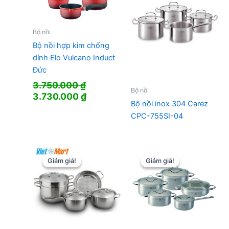
Bộ nồi
Bộ nồi hợp kim chống
dính Elo Vulcano Induct
Đức
3.750.000
₫
Bộ nồi
Giá
Giá
3.730.000
₫
Bộ nồi inox 304 Carez
gốc
hiện
CPC-755SI-04
là:
tại
3.750.000 ₫.
là:
3.730.000 ₫.
Giảm giá!
Giảm giá!
Giảm giá!
Giảm giá!