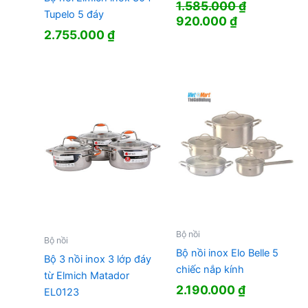
1.585.000
₫
Tupelo 5 đáy
Giá
Giá
920.000
₫
2.755.000
₫
gốc
hiện
là:
tại
1.585.000 ₫.
là:
920.000 ₫.
Bộ nồi
Bộ nồi
Bộ nồi inox Elo Belle 5
Bộ 3 nồi inox 3 lớp đáy
chiếc nắp kính
từ Elmich Matador
2.190.000
₫
EL0123