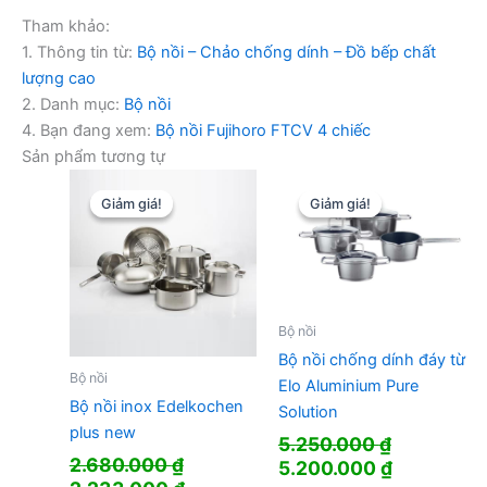
Tham khảo:
1. Thông tin từ:
Bộ nồi – Chảo chống dính – Đồ bếp chất
lượng cao
2. Danh mục:
Bộ nồi
4. Bạn đang xem:
Bộ nồi Fujihoro FTCV 4 chiếc
Sản phẩm tương tự
Giảm giá!
Giảm giá!
Giảm giá!
Giảm giá!
Bộ nồi
Bộ nồi chống dính đáy từ
Bộ nồi
Elo Aluminium Pure
Bộ nồi inox Edelkochen
Solution
plus new
5.250.000
₫
2.680.000
₫
Giá
Giá
5.200.000
₫