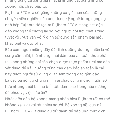
những dụng cụ đáng giá nhất là những vật dụng như bộ
xoong nồi, chảo bếp từ.
Fujihoro FTCV là cố gắng không có giới hạn của những
chuyên viên nghiên cứu ứng dụng kỹ nghệ trong dụng cụ
nhà bếp Fujihoro để tạo ra Fujihoro FTCV mang nét độc
đáo không thể cưỡng lại đối với người nội trợ, chất lượng
tuyệt vời, vừa vặn với ý định sử dụng sản phẩm loại mới,
khác biệt và quý phái.
Bữa cơm ngon miệng đầy đủ dinh dưỡng đương nhiên là vô
cùng cần thiết, thế nhưng phải đảm bảo an toàn thực phẩm
thì không những chỉ cần chọn được thực phẩm tươi mà còn
vật dụng để nấu nướng cũng cần đảm bảo an toàn là cái
hay được người sử dụng quan tâm trong dạo gần đây.
Là các bà nội trợ chúng mình ai chắc cũng mong muốn sở
hữu những thiết bị nhà bếp tốt, đảm bảo trong nấu nướng
để phục vụ việc nấu ăn?
Nhắc đến đến bộ xoong mang nhãn hiệu Fujihoro rất có thể
không xa lạ gì với rất nhiều người. Bộ xoong nồi đun nấu
Fujihoro FTCVX là dụng cụ trứ danh để đáp ứng mục đích