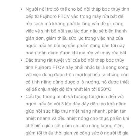
Người nội trợ có thể cho bộ nồi thép bọc thủy tinh
bếp từ Fujihoro FTCV vào trong máy rửa bát để
rửa sạch mà không phải lo lắng vấn đề gì, công
việc vệ sinh bộ nồi sau lúc đun nấu sẽ biến thành
giản đơn, giảm thiểu sức lực trong việc nhà của
người nấu ăn bởi bộ sản phẩm đang bàn tới này
hoàn toàn dùng được khi mà rửa với máy rửa bát
Đặc trưng rất tuyệt vời của bộ nồi thép bọc thủy
tinh Fujihoro FTCV này phải nhắc lại là song song
với việc dùng được trên mọi loại bếp ra chúng còn
có tính năng dùng được ở lò nướng, nó được thiết
kế để chịu nhiệt độ lớn nhất lên tới 850°C
Cấu tạo thông minh và hướng tới lợi ích đến với
người nấu ăn với 3 lớp đáy dày dặn tạo khả năng
giúp nồi sức hấp thụ nhiệt năng nhanh, phân tán
nhiệt nhanh và đều nhiệt nóng cho thực phẩm khi
chế biến giúp cắt giảm chi tiêu năng lượng điện,
giảm tối thiểu thời gian và công sức ở người tề gia