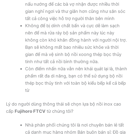
nấu nướng để các bà vợ nhận được nhiều thời
gian nghỉ ngơi và thư giãn hơn cũng như săn sóc
tất cả công việc hỗ trợ người thân bên mình
Không để bị dính chất bẩn và cực dễ làm sạch
nên để mà rửa ráy bộ sản phẩm này lúc này
không còn khó khăn đồng hành với người nội trợ.
Bạn sẽ không mất bao nhiêu sức khỏe và thời
gian để mà vệ sinh bộ nồi xoong thép bọc thủy
tinh như tất cả nồi bình thường nữa.
Còn điểm nhấn nữa vẫn nên khái quát lại là, thành
phẩm rất đa di năng, bạn có thể sử dụng bộ nồi
thép bọc thủy tinh với toàn bộ kiểu bếp kể cả bếp
từ
Lý do người dùng thông thái sẽ chọn lựa bộ nồi inox cao
cấp
Fujihoro FTCV
từ chúng tôi?
Nhà phân phối chúng tôi là nơi chuyên bán lẻ tất
cả danh mục hàng nhóm Bán buôn bán sỉ: Đồ gia