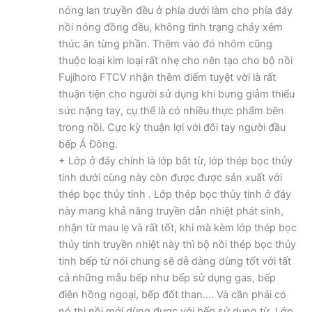
nóng lan truyền đều ở phía dưới làm cho phía đáy
nồi nóng đồng đều, không tình trạng cháy xém
thức ăn từng phần. Thêm vào đó nhôm cũng
thuộc loại kim loại rất nhẹ cho nên tạo cho bộ nồi
Fujihoro FTCV nhận thêm điểm tuyệt vời là rất
thuận tiện cho người sử dụng khi bưng giảm thiểu
sức nặng tay, cụ thể là có nhiều thực phẩm bên
trong nồi. Cực kỳ thuận lợi với đôi tay người đầu
bếp Á Đông.
+ Lớp ở đáy chính là lớp bắt từ, lớp thép bọc thủy
tinh dưới cùng này còn được được sản xuất với
thép bọc thủy tinh . Lớp thép bọc thủy tinh ở đáy
này mang khả năng truyền dẫn nhiệt phát sinh,
nhận từ mau lẹ và rất tốt, khi mà kèm lớp thép bọc
thủy tinh truyền nhiệt này thì bộ nồi thép bọc thủy
tinh bếp từ nói chung sẽ dễ dàng dùng tốt với tất
cả những mẫu bếp như bếp sử dụng gas, bếp
điện hồng ngoại, bếp đốt than…. Và cần phải có
nó thì nồi mới dùng được với bếp sử dụng từ. Lớp