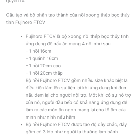
quyến rũ.
Cấu tạo và bộ phận tạo thành của nồi xoong thép bọc thủy
tinh Fujihoro FTCV
Fujihoro FTCV là bộ xoong nồi thép bọc thủy tinh
ứng dụng để nấu ăn mang 4 nồi như sau:
– 1 nồi 16cm
– 1 quánh 16cm
– 1 nồi 20cm cao
– 1 nồi 20cm thấp
Bộ nồi Fujihoro FTCV gồm nhiều size khác biệt là
điều kiện làm lên sự tiện lợi khi ứng dụng khi đun
nấu đem lại cho người nội trợ. Một khi có sự hỗ trợ
của nó, người đầu bếp có khả năng ứng dụng để
làm ra các món ăn ngon mang lại cho tổ ấm của
mình như ninh nấu hầm
Bộ nồi Fujihoro FTCV được tạo độ dày chắc, đáy
gồm có 3 lớp như người ta thường làm bánh