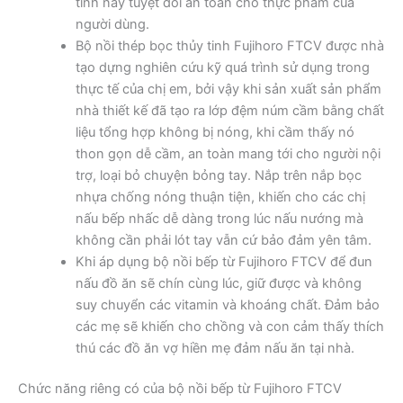
tinh này tuyệt đối an toàn cho thực phẩm của
người dùng.
Bộ nồi thép bọc thủy tinh Fujihoro FTCV được nhà
tạo dựng nghiên cứu kỹ quá trình sử dụng trong
thực tế của chị em, bởi vậy khi sản xuất sản phẩm
nhà thiết kế đã tạo ra lớp đệm núm cầm bằng chất
liệu tổng hợp không bị nóng, khi cầm thấy nó
thon gọn dễ cầm, an toàn mang tới cho người nội
trợ, loại bỏ chuyện bỏng tay. Nắp trên nắp bọc
nhựa chống nóng thuận tiện, khiến cho các chị
nấu bếp nhấc dễ dàng trong lúc nấu nướng mà
không cần phải lót tay vẫn cứ bảo đảm yên tâm.
Khi áp dụng bộ nồi bếp từ Fujihoro FTCV để đun
nấu đồ ăn sẽ chín cùng lúc, giữ được và không
suy chuyển các vitamin và khoáng chất. Đảm bảo
các mẹ sẽ khiến cho chồng và con cảm thấy thích
thú các đồ ăn vợ hiền mẹ đảm nấu ăn tại nhà.
Chức năng riêng có của bộ nồi bếp từ Fujihoro FTCV