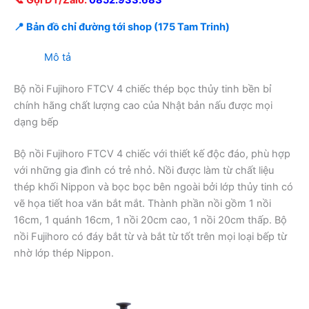
📞 Gọi ĐT/Zalo:
0852.933.683
📍 Bản đồ chỉ đường tới shop (175 Tam Trinh)
Mô tả
Bộ nồi Fujihoro FTCV 4 chiếc thép bọc thủy tinh bền bỉ
chính hãng chất lượng cao của Nhật bản nấu được mọi
dạng bếp
Bộ nồi Fujihoro FTCV 4 chiếc với thiết kế độc đáo, phù hợp
với những gia đình có trẻ nhỏ. Nồi được làm từ chất liệu
thép khối Nippon và bọc bọc bên ngoài bởi lớp thủy tinh có
vẽ họa tiết hoa văn bắt mắt. Thành phần nồi gồm 1 nồi
16cm, 1 quánh 16cm, 1 nồi 20cm cao, 1 nồi 20cm thấp. Bộ
nồi Fujihoro có đáy bắt từ và bắt từ tốt trên mọi loại bếp từ
nhờ lớp thép Nippon.