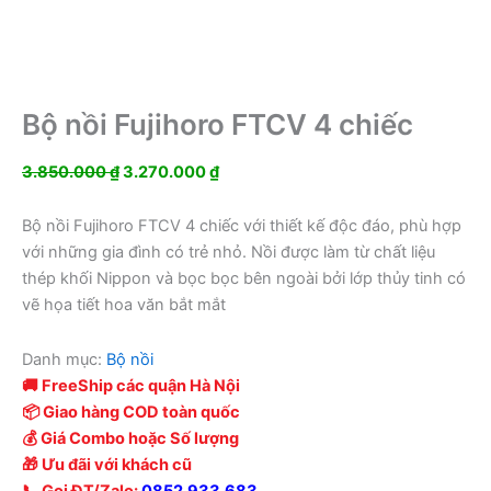
Bộ nồi Fujihoro FTCV 4 chiếc
Giá
Giá
3.850.000
₫
3.270.000
₫
gốc
hiện
là:
tại
Bộ nồi Fujihoro FTCV 4 chiếc với thiết kế độc đáo, phù hợp
3.850.000 ₫.
là:
với những gia đình có trẻ nhỏ. Nồi được làm từ chất liệu
3.270.000 ₫.
thép khối Nippon và bọc bọc bên ngoài bởi lớp thủy tinh có
vẽ họa tiết hoa văn bắt mắt
Danh mục:
Bộ nồi
🚚 FreeShip các quận Hà Nội
📦 Giao hàng COD toàn quốc
💰 Giá Combo hoặc Số lượng
🎁 Ưu đãi với khách cũ