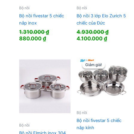
Bộ nồi
Bộ nồi
Bộ nồi fivestar 5 chiếc
Bộ nồi 3 lớp Elo Zurich 5
nắp inox
chiếc của Đức
1.310.000
₫
4.930.000
₫
Giá
Giá
Giá
Giá
880.000
₫
4.100.000
₫
gốc
hiện
gốc
hiện
là:
tại
là:
tại
1.310.000 ₫.
là:
4.930.000 ₫.
là:
880.000 ₫.
4.100.000 
Giảm giá!
Giảm giá!
Bộ nồi
Bộ nồi fivestar 5 chiếc
Bộ nồi
nắp kính
Bộ nồi Elmich inox 304