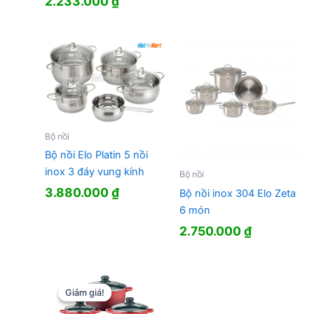
Giá
Giá
2.233.000
₫
gốc
hiện
gốc
hiện
là:
tại
là:
tại
5.250.000 ₫.
là:
2.680.000 ₫.
là:
5.200.000
2.233.000 ₫.
Bộ nồi
Bộ nồi Elo Platin 5 nồi
inox 3 đáy vung kính
Bộ nồi
3.880.000
₫
Bộ nồi inox 304 Elo Zeta
6 món
2.750.000
₫
Giảm giá!
Giảm giá!