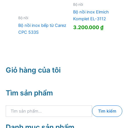
Bộ nồi
Bộ nồi inox Elmich
Bộ nồi
Komplet EL-3112
Bộ nồi inox bếp từ Carez
3.200.000
₫
CPC 533S
Giỏ hàng của tôi
Tìm sản phẩm
T
Tìm kiếm
ì
m
k
Danh mục sản phẩm